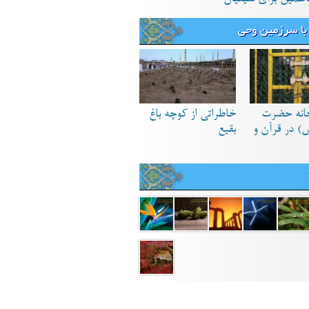
با سرزمین وحی
انه حضرت
خاطراتی از کوچه باغ
) در قرآن و
بقیع