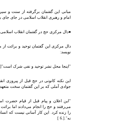
مبانی این گفتمان برگرفته از سنت و سیره 
امام و رهبری انقلاب اسلامی در جای جای بیان
●
دال مرکزی حج در گفتمان انقلاب اسلامی
دال مرکزی این گفتمان توحید و برائت از 
نویسد
:
"
اینجا محل نشر توحید و نفی شرک است"
]
این نکته کانونی در حج قبل از پیروزی ان
جوادی آملی که بر این گفتمان سخت متعهد 
"
این اعلان و پیام قبل از قیام حضرت 
می‌رفتند و حج را انجام می‌دادند اما برا
را زنده کرد. این کار آسانی نیست که انسا
نه".
]
.
6
[