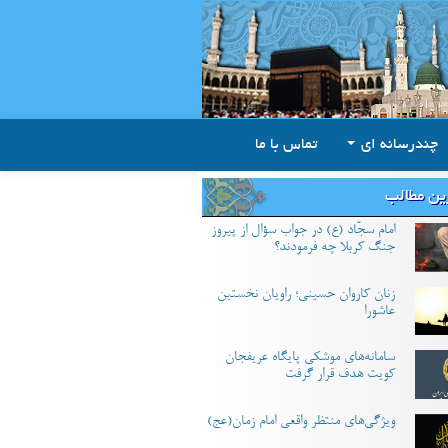
چندرسانه ای
تماس با ما
ین مطالب
امام سجّاد (ع) در جواب سؤال از پیروز
جنگ کربلا چه فرمودند؟
زنان کاروان حسینی؛ راویان نخستین
عاشورا
سامانه‌های موشکی پایگاه عریفجان
کویت هدف قرار گرفت
ویژگی‌های منتظر واقعی امام زمان(عج)