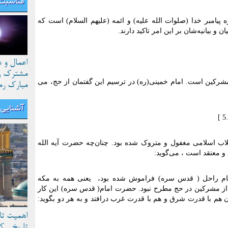
مناسبت 
پیامبر خدا (صلوات الله علیه) و ائمه (علیهم السلام) است که
 و بیانیه‌شان بر این امر تاکید دارند
.
اعمال و 
مشترک رو
مشرکین است. امام خمینی(ره) در ترسیم این گفتمان از حج، می
مبارک رم
آشنایی ب
[
5
.
قلاب اسلامی مغفول و متروک شده بود. چنان‌چه حضرت آیه الله
و معتقد است ، می‌گوید
:
امام راحل ( قدس سره) فراموش شده بود، یعنی همه به مکه
ئت از مشرکین در حج مطرح نبود. حضرت امام( قدس سره) این کار
ن هم با قدرت شرق و هم با قدرت غرب درافتد و به هر دو بگوید:
اهمیت تا
تاریخی ک