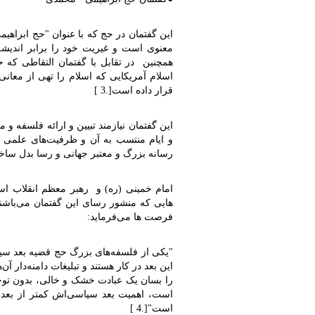
این گفتمان در حج که با عنوان "حج ابراهی
معنوی است و غیریت خود را برابر اندیشه
همچنین در تقابل با گفتمان التقاطی که حج
اسلام آمریکایی که اسلام را تهی از معا
قرار داده است
]
.
3
[
این گفتمان نیازمند تبیین و ارائه فلسفه 
و ایام منتسب به آن و ظرفیت‌های علمی 
رسانه بزرگ و معتبر جهانی و رسا بدل سا
امام خمینی (ره) و رهبر معظم انقلاب اسل
هایی که منشور رسای این گفتمان می‌باشند،
فرصت ‌ها می‌فرماید
:
"
یکی از فلسفه‌های بزرگ حج قضیه بعد سی
این بعد در کار هستند و تبلیغات دامنه‌دار
را بسان یک عبادت خشک و خالی، بدون توجه 
است، اهمیت بعد سیاسی‌اش کمتر از بعد
است"
]
.
4
[