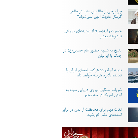
چرا برخی از ظالمین دنیا، در ظاهر
گرفتار عقوبت الهی نمی‌شوند؟
حضرت رقیه(س)؛ از تردیدهای تاریخی
تا شواهد معتبر
پاسخ به شبهه حضور امام حسین(ع) در
جنگ با ایرانیان
تنبیه ابرقدرت؛ هرکس امضای ایران را
نادیده بگیرد هزینه خواهد داد
ضربات سنگین نیروی دریایی سپاه به
ارتش آمریکا در سه محور
نکات مهم برای محافظت از بدن در برابر
اشعه‌های مضر خورشید