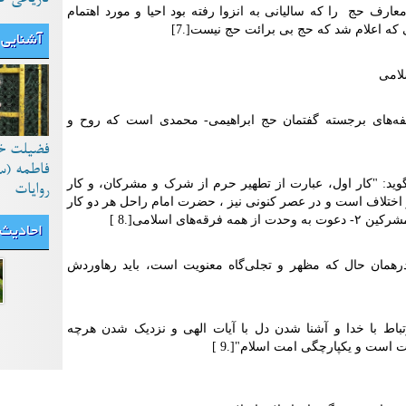
رف حج را که سالیانی به انزوا رفته بود احیا و مورد اهتمام
ی که اعلام شد که حج بی برائت حج نیست
]
.
7
[
آشنایی 
لامی
لفه‌های برجسته گفتمان حج ابراهیمی- محمدی است که روح و
فضیلت خ
فاطمه (س
گوید: "کار اول، عبارت از تطهیر حرم از شرک و مشرکان، و کار
روایات
و اختلاف است و در عصر کنونی نیز ، حضرت امام راحل هر دو کار
[
8
.
]
احادیث
رهمان حال که مظهر و تجلی‌گاه معنویت است، باید رهاوردش
ط با خدا و آشنا شدن دل با آیات الهی و نزدیک شدن هرچه
ت است و یکپارچگی امت اسلام"
]
.
9
[