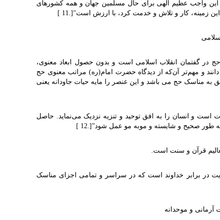
 این واجب عظیم الهی برای حال مسلمین جهان و همه کشورهای
این زمینه، کار و تلاش و خدمت کرد، با ارزش است"
]
.
11
[
اسلامی
حج در گفتمان انقلاب اسلامی است و بدون حصول ابعاد معنوی،
انند و مهم‌تر آن‌که از دیدگاه حضرت امام(ره) مراتب معنوی حج
 به مناسک حج می باشد و این عنصر را مایه حیات جاودانه یعنی
است و انسان را به افق توحید و تنزیه نزدیک می‌‌نماید. حاصل
به طور صحیح و شایسته و موبه مو عمل شود”
]
.
12
[
 تعالیم قرآن و سنت است
.
یت در برابر خداوند است که در سراسر و تمامی اجزای مناسک
 آرمانی و موحدانه