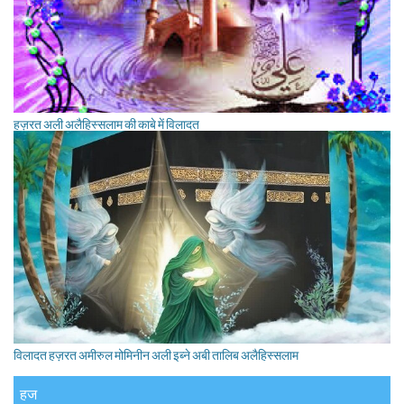
हज़रत अली अलैहिस्सलाम की काबे में विलादत
विलादत हज़रत अमीरुल मोमिनीन अली इब्ने अबी तालिब अलैहिस्सलाम
हज