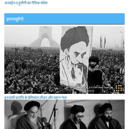
अरबईन-ए-हुसैनी का नैतिक संदेश
इमामखु़मैनी
इस्लामी क्रांति के बेमिसाल लीडर और महान नेता