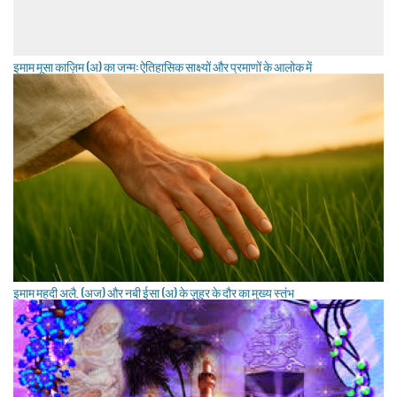
इमाम मूसा काज़िम (अ) का जन्म: ऐतिहासिक साक्ष्यों और प्रमाणों के आलोक में
इमाम महदी अलै. (अज) और नबी ईसा (अ) के ज़ुहूर के दौर का मुख्य स्तंभ