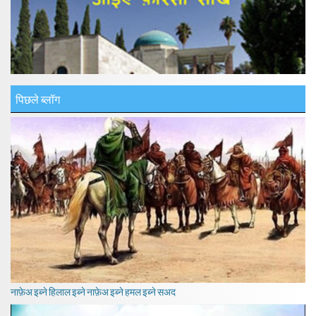
पिछले ब्लॉग
नाफ़ेअ इब्ने हिलाल इब्ने नाफ़ेअ इब्ने हमल इब्ने सअद