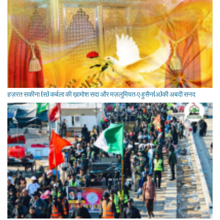
हज़रत सकीना (स) कर्बला की ख़ामोश सदा और मज़लूमियत-ए-हुसैन(अ)की अबदी सनद