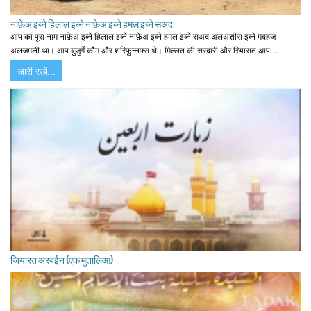
नाफ़ेअ इब्ने हिलाल इब्ने नाफ़ेअ इब्ने हमल इब्ने सअद
आप का पूरा नाम नाफ़ेअ इब्ने हिलाल इब्ने नाफ़ेअ इब्ने हमल इब्ने सअद अलअशीरा इब्ने मदहज
अलजमली था। आप बुजुर्गे कौम और शरिफुन्नफ्स थे। मिल्लत की सरदारी और रियासत आप…
जारी रखें...
जियारत अरबईन (एक मुतालिआ)