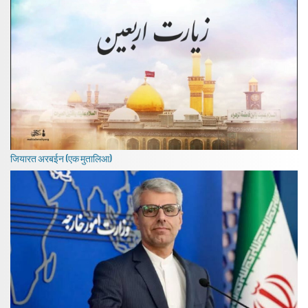
जियारत अरबईन (एक मुतालिआ)