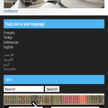
मनासिके हज
Hajij.com in your language
Français
Türkçe
Indonesian
English
فارسی
العربیة
اردو
Русский
खोज