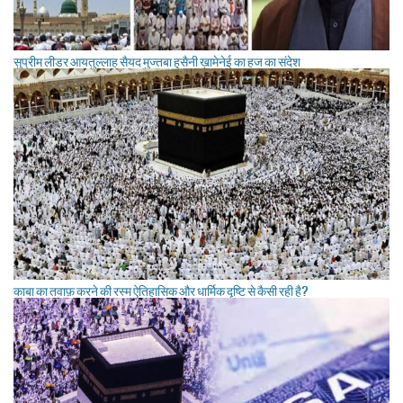
सुप्रीम लीडर आयतुल्लाह सैयद मुज्तबा हुसैनी ख़ामेनेई का हज का संदेश
काबा का तवाफ़ करने की रस्म ऐतिहासिक और धार्मिक दृष्टि से कैसी रही है?