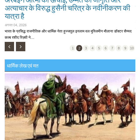
अत्याचार के विरुद्ध हुसैनी चरित्र के नवीनीकरण की
प्
यात्रा है
अगस
बुश
अगस्त 04, 2026
कि
भारत के प्रसिद्ध राजनीतिक और धार्मिक नेता हुज्जतुल इस्लाम वल मुस्लिमीन मौलाना डॉक्टर सैय्यद
कल्ब रशीद रिज़वी ने…
‹
›
1
2
3
4
5
6
7
8
9
10
धार्मिक लेख एवं मत