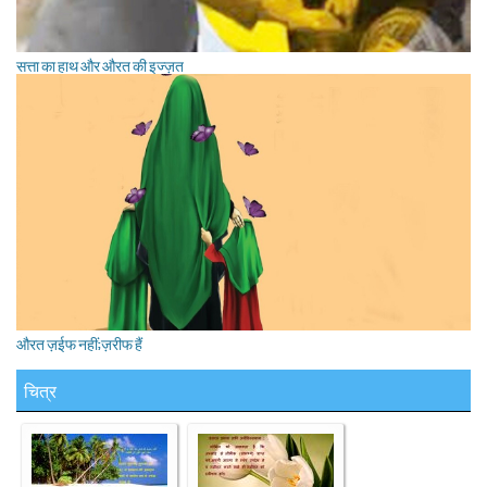
सत्ता का हाथ और औरत की इज्ज़त
औरत ज़ईफ नहीं;ज़रीफ हैं
चित्र