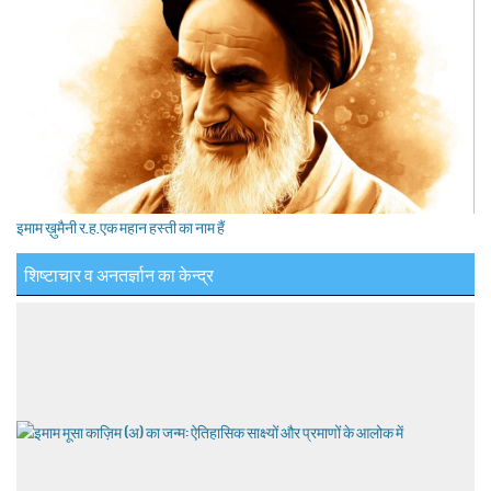
इमाम ख़ुमैनी र.ह.एक महान हस्ती का नाम हैं
शिष्टाचार व अनतर्ज्ञान का केन्द्र