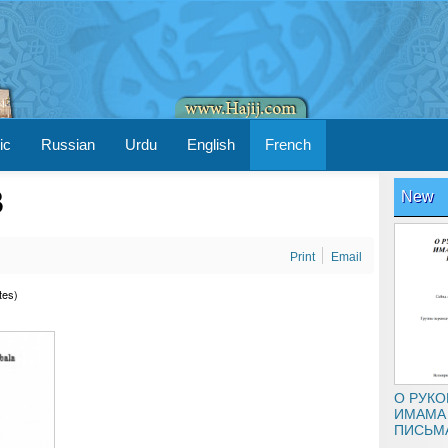
ic
Russian
Urdu
English
French
B
New
Print
Email
tes)
‍‍О РУ
ИМАМА 
ПИСЬМ