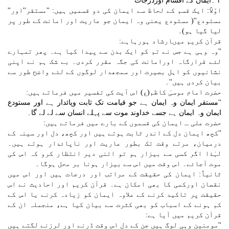
٣ ۔ایمان کے اقسام اوردرجات
اوّلاً: ایک قسم کے لحاظ سے ایمان کی دو قسمیں ہیں: ''مستقر''اور''
مستودع''( مستودع یعنی وہ ایمان جو عاریت اور امانت کے طور پر
لیا گیا ہو)۔
قرآن کریم میںارشاد ہورہاہے:
''وہ وہی ہے جس نے تم کو ایک بدن سے پیدا کیا ہے۔ پھر تمہارے
لئے قرارگاہ اورامانت کی جگہ مقرر کردی۔ بے شک ہم نے اپنی
نشانیوں کو اہل بصیرت اور سمجھدار لوگوں کے لئے واضح طور سے
بیان کردی ہیں''۔
حضرت امام موسیٰ کاظم(ع) اس آیت کی تفسیر میں فرماتے ہیں:
''مستقر ایمان وہ ایمان ہے جو قیامت تک ثابت وپائدار ہے اور مستودع
ایمان وہ ایمان ہے جسے خداوند موت سے پہلے انسان سے لے لے گا۔
حضرت علی ـ ایمان کی قسموں کے بارے میں فرماتے ہیں:
''کچھ ایمان دل کے اندر ثابت ہوتے ہیں اور کچھ، دل اور سینہ کے
درمیان، مرتے وقت تک بطور عاریت اور ناپائدار ہوتے ہیں۔
لہٰذا اگر کسی سے بیزار ہو تو اتنی دیر انتظار کرو کہ اس کی
موت آجائے۔ اس وقت میں اس سے بیزار ہونا بر محل ہوگا۔
ثانیاً: ایمان کی حقیقت کے مراتب اور درجات ہیں اور اس میں
نقصان اورکمی کا بھی امکان ہے۔ قرآن کریم اور احادیث نے اس
حقیقت پر تاکید کرنے کے علاوہ ایمان کو زیادہ کرنے یا اس کے
کم ہونے کے اسباب کو بھی کثرت سے بیان کیا ہے، منجملہ ان کے
قرآن کریم میں آیا ہے:
''مومنین وہی لوگ ہیں جن کے دل اس وقت ڈرنے اور لرزنے لگتے ہیں