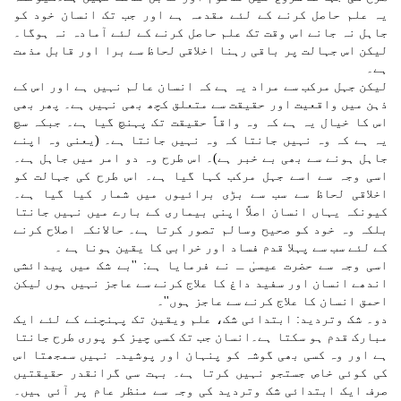
یہ علم حاصل کرنے کے لئے مقدمہ ہے اور جب تک انسان خود کو
جاہل نہ جانے اس وقت تک علم حاصل کرنے کے لئے آمادہ نہ ہوگا۔
لیکن اس جہالت پر باقی رہنا اخلاقی لحاظ سے برا اور قابل مذمت
ہے۔
لیکن جہل مرکب سے مراد یہ ہے کہ انسان عالم نہیں ہے اور اس کے
ذہن میں واقعیت اور حقیقت سے متعلق کچھ بھی نہیں ہے۔ پھر بھی
اس کا خیال یہ ہے کہ وہ واقاً حقیقت تک پہنچ گیا ہے۔ جبکہ سچ
یہ ہے کہ وہ نہیں جانتا کہ وہ نہیں جانتا ہے۔ (یعنی وہ اپنے
جاہل ہونے سے بھی بے خبر ہے)۔ اس طرح وہ دو امر میں جاہل ہے۔
اسی وجہ سے اسے جہل مرکب کہا گیا ہے۔ اس طرح کی جہالت کو
اخلاقی لحاظ سے سب سے بڑی برائیوں میں شمار کیا گیا ہے۔
کیونکہ یہاں انسان اصلاً اپنی بیماری کے بارے میں نہیں جانتا
بلکہ وہ خود کو صحیح وسالم تصور کرتا ہے۔ حالانکہ اصلاح کرنے
کے لئے سب سے پہلا قدم فساد اور خرابی کا یقین ہونا ہے ۔
اسی وجہ سے حضرت عیسیٰ ـ نے فرمایا ہے: ''بے شک میں پیدائشی
اندھے انسان اور سفید داغ کا علاج کرنے سے عاجز نہیں ہوں لیکن
احمق انسان کا علاج کرنے سے عاجز ہوں''۔
دو۔ شک وتردید: ابتدائی شک، علم ویقین تک پہنچنے کے لئے ایک
مبارک قدم ہو سکتا ہے۔انسان جب تک کسی چیز کو پوری طرح جانتا
ہے اور وہ کسی بھی گوشہ کو پنہان اور پوشیدہ نہیں سمجھتا اس
کی کوئی خاص جستجو نہیں کرتا ہے۔ بہت سی گرانقدر حقیقتیں
صرف ایک ابتدائی شک وتردید کی وجہ سے منظر عام پر آئی ہیں۔