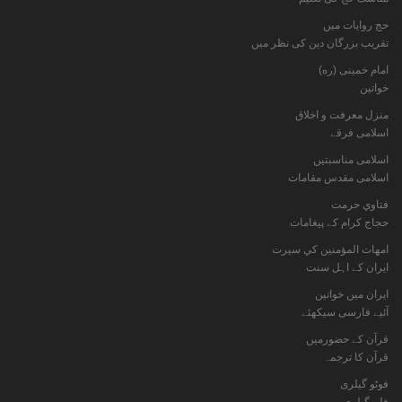
حج روایات میں
تقریب بزرگان دین کی نظر میں
امام خمینی (ره)
خواتين
منزل معرفت و اخلاق
اسلامی فرقے
اسلامی مناسبتیں
اسلامی مقدس مقامات
فتاوي حرمت
حجاج کرام کے پیغامات
امهات المؤمنين كي سيرت
ایران کے اہل سنت
ایران میں خواتین
آئیے فارسی سیکھئے
قرآن کے حضورمیں
قرآن کا ترجمہ
فوٹو گيلری
فلم گیلری