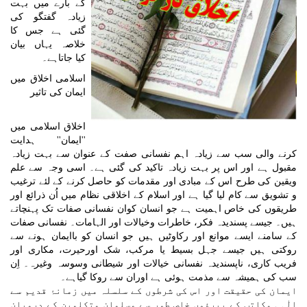
کے بارے میں بہت
زیادہ گفتگو کی
گئی ہے جس کا
خلاصہ یہاں بیان
کیا جاتاہے۔
اسلامی اخلاق میں
ایمان کی تاثیر
اخلاق اسلامی میں
''ایمان'' ہدایت
کرنے والی سب سے زیادہ اہم نفسانی صفت کے عنوان سے بہت زیادہ
مقبول ہے اور اس پر بہت زیادہ تاکید کی گئی ہے۔ اسی وجہ سے علم
ویقین کی طرح اس کے مبادی اور مقدمات کو حاصل کرنے کے لئے ترغیب
و تشویق سے کام لیا گیا ہے اور اسلام کے اخلاقی نظام میں اُن ذرائع اور
طریقوں کی خاص اہمیت ہے جو انسان کوان نفسانی صفات تک پہنچاتے
ہیں۔ جیسے پسندیدہ فکر، خاطرات وخیالات اور الہامات۔ نفسانی صفات
کے سامنے ایسے موانع اور رکاوٹیں ہیں جو انسان کو باایمان ہونے سے
روکتی ہیں جیسے جہل بسیط یا مرکب، شک اورحیرت، مکاری اور
فریب کاری، ناپسندیدہ نفسانی خیالات اور شیطانی وسوسہ وغیرہ۔ اِن
سب کی ہمیشہ سے مذمت ہوئی ہے اوران سے روکا گیاہے۔
ایمان کی حقیقت اور اس کی شرطوں کے سلسلہ میں زمانۂ قدیم سے
الٰہی مکاتب کے پیرؤوں خاص طور سے مسلمان متکلمین کے درمیان