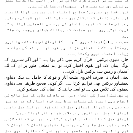
کا سبب ہے تو دوسری طرف خدائی نور اور الٰہی ہدایت سے متصل
ہونے کی وجہ سے بصیرت اور سمجھداری عطا کرتے ہیں۔
تین۔ خدا پر بھروسہ: خدا پر اعتماد اور بھروسہ کرنا کامیاب
اور مفید زندگی کے ارکان میں سے ایک نادر اور قیمتی سرمایہ
ہے۔ اس حالت کے ذریعہ انسان کی بہت سی الجھنیں اپنا بستر
لپیٹ لیتی ہیں۔ اور حوادث کے ہولناک طوفان پیچھے ہٹ جاتے
ہیں۔
حضرت علی (ع) فرماتے ہیں: '' بندہ کا ایمان اس وقت تک سچّا نہیں
ہوسکتا جب تک کہ خدائی خزانہ پر خود اپنے ہاتھ کی دولت سے
زیادہ اعتماد نہیں رکھتا ہے۔،
چار۔ دنیوی برکتیں : قرآن کریم میں ذکر ہوا ہے: '' اور اگر شہروں کے
لوگ ایمان لاتے اور تقویٰ اختیار کرتے تو ہم قطعی طور پر ان کے لئے
آسمان و زمین سے برکتیں نازل کرتے۔،
یعنی ایمان نہ صرف اخروی مثبت آثار و فوائد کا حامل ہے بلکہ دنیاوی
نعمتیںاور برکتیں بھی فراہم کرتا ہے۔ اگر کوئی صحیح طریقہ سے دنیاوی
نعمتوں کی تلاش میں ہے تو اسے چاہئے کہ ایمان کی جستجو کرے۔
پانچ۔نیک اعمال کی انجام دہی: اس بات کے علاوہ کہ عمل صالح کی
انجام دہی ایمان کی بنیادی شرط ہے، خود ایمان کے فوائد میں
سے بھی ہے۔ کیونکہ ایمان، عمل کے لئے ظرف اور نیک عمل باطنی
ایمان کا پھل اور نتیجہ ہے۔ علامہ طبا طبائی فرماتے ہیں:
ایمان عمل کے لئے مقدمہ فراہم کرتا ہے اور اس کے لئے لازمی
شرط ہے اور عمل صالح کی سہولت یا دشواری انسان کے ایمان کے
قوی یا ضعیف ہونے پر منحصر ہے اور اسی کے مقابلہ میں عمل