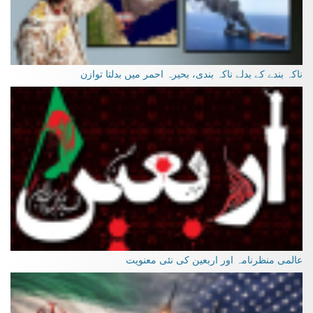
ناکہ بندے کے بدلے ناکہ بندی، بحیرہ احمر میں بدلتا توازن
عالمی منظرنامہ اور اربعین کی نئی معنویت