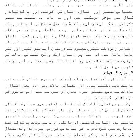
خاص نظری معارف جیسے دین میں غور وفکر، انسان کی مختلف
نفسیانی صفتیں اور اعمال، ایمان کی آفرینش اور اس کے ثبات و
کمال میں مؤثر ہوسکتے ہیں اور یہ بات اس حقیقت سے نہیں
ٹکراتی ہے کہ ایمان اپنے لحاظ سے عمل صالح کی انجام دہی کے
لئے مقدمہ فراہم کرتا ہے اور بہت سے نفسانی ملکات اور صفات
کے وجود میں لانے کا موجب قرار پاتا ہے اور یہاں تک کہ انسان
میں بعض نظری معارف کی پیدائش کے لئے باعث بنتا ہے۔ کیونکہ
انسانی وجود کے تینوں شعبوں کے درمیان آپس میں تثیر اور تثر
پایا جاتا ہے۔ اس بنا پر ایمان ایک واضح نفسانی حالت کی
حیثیت سے دوسرے شعبوں پر اثر انداز بھی ہوتا ہے اور ان سے
تثیر بھی قبول کرتا ہے۔
٧۔ایمان کے فوائد
یہ آثار اور فوائدایمان کے اسباب اور موجبات کی طرح علمی
ماہیت بھی رکھتے ہیں۔ اور نفسانی حالات بھی اور بعض اعمال و
عادات سے بھی متعلق ہیں۔ یہاں ان میں سے بعض اہم باتوں کی
طرف اشارہ کیا جاتا ہے۔
ایک۔ روحی تسکین: انسان کے لئے اہم لذتوں میں سے ایک نفسانی
تسکین اور اس کا آرام پانا ہے۔ بنی آدم کے لئے پریشانی اور
اضطراب، سب سے بڑی تکلیف اور بہت سی گمراہیوں اور نا کامیوں
کاسبب ہے۔ انسانی کوششیں اس جانکاہ درد سے نجات پانے کے لئے
اس بارے میں تلخ تجربہ کی نشاندہی کررہی ہیں۔ خداوند متعال
کی نظر میں انسان کو ایمان کے سایہ میں آرام و سکون میسّر