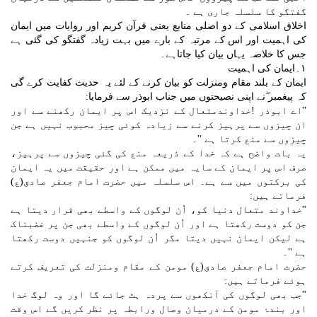
گفتگو کا سلسلہ جاری ہے ۔
اخلاق اسلامی کے دو اصلی منابع یعنی قرآن کریم اور روایات میں ایمان
کی اہمیت اور اس کے مرتبہ کے بارے میں بہت زیادہ گفتگو کی گئی ہے
جس کا خلاصہ یہاں بیان کیا جاتاہے۔
١۔ایمان کی اہمیت
ایمان کے بلند مقام ومنزلت کو بیان کرنے کے لئے یہ حدیث کفایت کرے گی
کہ پیغمبر ۖنے اپنی نصیحتوں میں جناب ابوذر سے فرمایا:
''اے ابوذر !خداوندمتعال کے نزدیک اس پر ایمان رکھنے سے اور
ان چیزوں سے پرہیز کرنے سے زیادہ کوئی چیز محبوب نہیں ہے جن
چیزوں سے منع کرتا ہے ''۔
یہ بات واضح ہے کہ خدا کے ذریعہ منع کی گئی چیزوں سے پرہیز،
صرف اس پر ایمان کے سایہ میں ممکن ہے اور حقیقت میں یہ ایمان
کی برکتوں میں سے ہے۔ اس سلسلہ میں حضرت امام جعفر صادق(ع)
فرماتے ہیں:
''خداوند متعال دنیا کو، اُن لوگوں کے واسطے بھی قرار دیتا ہے
جن کو دوست رکھتا ہے اور اُن لوگوں کے واسطے بھی جن پر غضبناک
ہے لیکن ایمان نہیں دیتا مگر اُن لوگوں کو جنہیں دوست رکھتا
ہے ''۔
حضرت امام جعفر صادق(ع) مومن کے مقام ومنزلت کی تعریف کرتے
ہوئے فرماتے ہیں:
''جب بھی لوگوں کی آنکھوں سے پردہ ہٹ جائے گا اور وہ لوگ خدا
اور بندۂ مومن کے درمیان وصال ورابطہ پر نظر کریں گے اس وقت