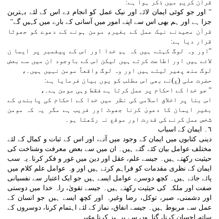
قرآن کریم میں ذکر ہوا ہے:
'' اور جو کوئی ایمان لائے اور نیک عمل کو انجام دے اس کے لئے بہترین
جزا ہے اور ہم بھی اس سے اپنے امور میں آسانی کے بارے میں کہیں گے''
قرآن مجیدنے نیک عمل کے بغیر، مومن ہونے کے دعوے کو جھوٹا
قرار دیا ہے:
''اور وہ لوگ کہتے ہیں کہ ہم خدا اور اس کے پیغمبر پر ایما ن
لائے ہیں اور اطاعت کرتے ہیں لیکن اس کے باوجود ان میں سے بعض
لوگ منھ پھیر لیتے ہیں اور وہ لوگ واقعاً مومن نہیں ہیں۔،
حضرت علی (ع)نے بھی اس مطلب کو یوں بیان فرمایا ہے:
'' جو خدا کے احکام پر عمل کرتا ہے فقط وہی مومن ہے۔،
اس بنا پر اخلاق اسلامی کی نظر میں خدا کے احکام کی پابندی کے
بغیر ایمان کا دعویٰ کرنا جھوٹ اور فریب ہے مگر یہ کہ مومن
شخص عمل کرنے کی قدرت اور موقع نہ رکھتا ہو۔
٦۔ ایمان کے اسباب
دینی کتابوں میں ایمان کے وجود میں آنے، اور اس کے ثبات و کمال کے لئے
مختلف عوامل بیان کئے گئے ہیں۔ ان میں سے بعض معرفت وشناخت کی
حیثیت رکھتے ہیں۔ جیسے علم، عقل اور دین میں غور و فکر کرنا۔یہ سب
ایمان کے نظری مقدمات کو فراہم کرتے ہیں اور وہ عوامل علم کلام میں
پائے جاتے ہیں۔ کچھ دوسرے عوامل ایسے ہیں جو ایک اعتبار سے نفسیانی
صفت اور ملکہ کی حیثیت رکھتے ہیں۔ جیسے تقویٰ، راہ خدا میں دوستی
اور دشمنی، صبر، توکل، رضا وغیرہ اور کچھ ایسے ہیں جو انسان کے
عمل سے مربوط ہیں۔ جیسے انفاق، نماز کے لئے اہتمام کرنا، دوسروں کے
ساتھ احسان کرنا، گناہوں سے پرہیز کرنا وغیرہ۔