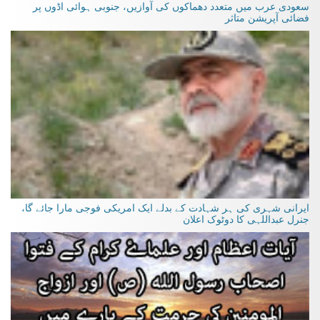
سعودی عرب میں متعدد دھماکوں کی آوازیں، جنوبی ہوائی اڈوں پر
فضائی آپریشن متاثر
ایرانی شہری کی ہر شہادت کے بدلے ایک امریکی فوجی مارا جائے گا،
جنرل عبداللہی کا دوٹوک اعلان