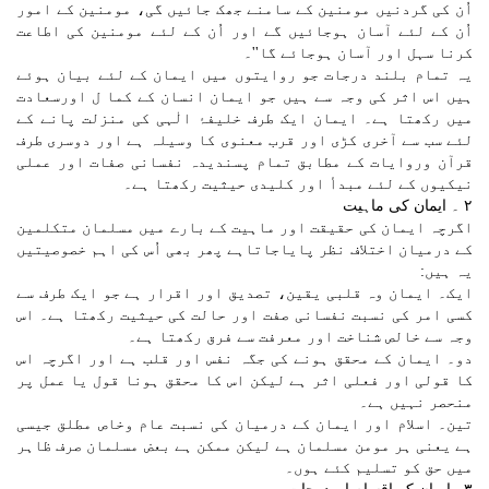
اُن کی گردنیں مومنین کے سامنے جھک جائیں گی، مومنین کے امور
اُن کے لئے آسان ہوجائیں گے اور اُن کے لئے مومنین کی اطاعت
کرنا سہل اور آسان ہوجائے گا''۔
یہ تمام بلند درجات جو روایتوں میں ایمان کے لئے بیان ہوئے
ہیں اس اثر کی وجہ سے ہیں جو ایمان انسان کے کما ل اورسعادت
میں رکھتا ہے۔ ایمان ایک طرف خلیفۂ الٰہی کی منزلت پانے کے
لئے سب سے آخری کڑی اور قرب معنوی کا وسیلہ ہے اور دوسری طرف
قرآن وروایات کے مطابق تمام پسندیدہ نفسانی صفات اور عملی
نیکیوں کے لئے مبدأ اور کلیدی حیثیت رکھتا ہے۔
٢ ۔ ایمان کی ماہیت
اگرچہ ایمان کی حقیقت اور ماہیت کے بارے میں مسلمان متکلمین
کے درمیان اختلاف نظر پایاجاتاہے پھر بھی اُس کی اہم خصوصیتیں
یہ ہیں:
ایک۔ ایمان وہ قلبی یقین، تصدیق اور اقرار ہے جو ایک طرف سے
کسی امر کی نسبت نفسانی صفت اور حالت کی حیثیت رکھتا ہے۔ اس
وجہ سے خالص شناخت اور معرفت سے فرق رکھتا ہے۔
دو۔ ایمان کے محقق ہونے کی جگہ نفس اور قلب ہے اور اگرچہ اس
کا قولی اور فعلی اثر ہے لیکن اس کا محقق ہونا قول یا عمل پر
منحصر نہیں ہے۔
تین۔ اسلام اور ایمان کے درمیان کی نسبت عام وخاص مطلق جیسی
ہے یعنی ہر مومن مسلمان ہے لیکن ممکن ہے بعض مسلمان صرف ظاہر
میں حق کو تسلیم کئے ہوں۔