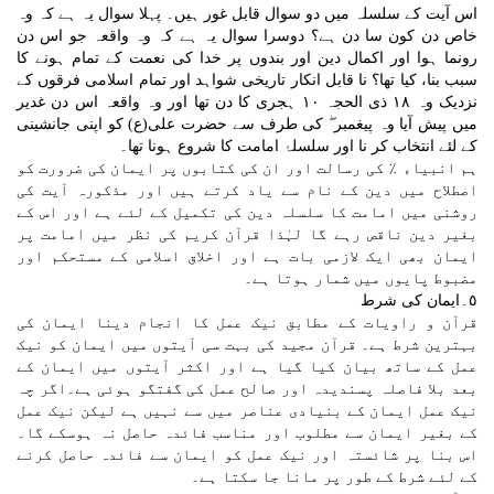
اس آیت کے سلسلہ میں دو سوال قابل غور ہیں۔ پہلا سوال یہ ہے کہ وہ
خاص دن کون سا دن ہے؟ دوسرا سوال یہ ہے کہ وہ واقعہ جو اس دن
رونما ہوا اور اکمال دین اور بندوں پر خدا کی نعمت کے تمام ہونے کا
سبب بنا، کیا تھا؟ نا قابل انکار تاریخی شواہد اور تمام اسلامی فرقوں کے
نزدیک وہ ١٨ ذی الحجہ ١٠ ہجری کا دن تھا اور وہ واقعہ اس دن غدیر
میں پیش آیا وہ پیغمبر ۖ کی طرف سے حضرت علی(ع) کو اپنی جانشینی
کے لئے انتخاب کر نا اور سلسلۂ امامت کا شروع ہونا تھا۔
ہم انبیاء ٪ کی رسالت اور ان کی کتابوں پر ایمان کی ضرورت کو
اصطلاح میں دین کے نام سے یاد کرتے ہیں اور مذکورہ آیت کی
روشنی میں امامت کا سلسلہ دین کی تکمیل کے لئے ہے اور اس کے
بغیر دین ناقص رہے گا لہٰذا قرآن کریم کی نظر میں امامت پر
ایمان بھی ایک لازمی بات ہے اور اخلاق اسلامی کے مستحکم اور
مضبوط پایوں میں شمار ہوتا ہے۔
٥۔ایمان کی شرط
قرآن و راویات کے مطابق نیک عمل کا انجام دینا ایمان کی
بہترین شرط ہے۔ قرآن مجید کی بہت سی آیتوں میں ایمان کو نیک
عمل کے ساتھ بیان کیا گیا ہے اور اکثر آیتوں میں ایمان کے
بعد بلا فاصلہ پسندیدہ اور صالح عمل کی گفتگو ہوئی ہے۔اگر چہ
نیک عمل ایمان کے بنیادی عناصر میں سے نہیں ہے لیکن نیک عمل
کے بغیر ایمان سے مطلوب اور مناسب فائدہ حاصل نہ ہوسکے گا۔
اس بنا پر شائستہ اور نیک عمل کو ایمان سے فائدہ حاصل کرنے
کے لئے شرط کے طور پر مانا جا سکتا ہے۔