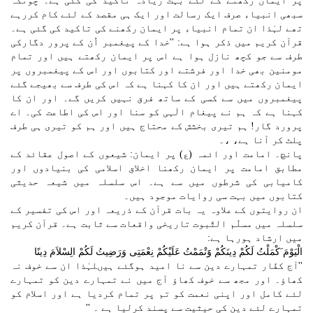
پر ایمان رکھنے کے لئے بہت زیادہ تاکید کی گئی ہے۔ چونکہ
سبھی انبیاء صرف ایک رسالت اور ایک ہی مقصد کے لئے کام کررہے
تھے لہٰذا ان تمام انبیاء پر ایمان رکھنے کی تاکید کی گئی ہے۔
قرآن کریم میں ذکر ہوا ہے: ''خدا کے پیغمبر اُن کے پرور دگارکی
طرف سے جو کچھ نازل ہوا ہے اس پر ایمان رکھتے ہیں اور تمام
مومنین بھی خدا اور فرشتے اور کتابوں اور اس کے پیغمبروں پر
ایمان رکھتے ہیں اور ان کا کہنا ہے کہ اس کی طرف سے بھیجے گئے
پیغمبروں میں سے کسی کے ساتھ فرق نہیں کریں گے۔ اور ان کا
کہنا ہے کہ ہم نے پیغام الٰہی کو سنا اور اس کی اطاعت کی۔ اے
پرورد گار! ہم تیری بخشش کے محتاج ہیں اور ہم کو تیری ہی طرف
پلٹ کر آنا ہے، ،۔
پانچ۔ امامت اور ائمہ (ع) پر ایمان: شیعوں کے اصول عقائد کے
مطابق امامت پر ایمان رکھنا اخلاق اسلامی کی بنیادوں اور
کامیابی کی شرطوں میں سے ہے۔ اس سلسلہ میں شیعہ حدیثی
کتابوں میں بہت سی روایات موجود ہیں۔
ان روایتوں کے علاوہ یہ بات قرآن کے ذریعہ اور اس کی تفسیر کے
سلسلہ میں مسلّم الثّبوت تاریخی واقعات سے ثابت ہے۔ قرآن کریم
میں ارشاد ہورہا ہے:
الْیَوْمَ َکْمَلْتُ لَکُمْ دِینَکُمْ وََتْمَمْتُ عَلَیْکُمْ نِعْمَتِی وَرَضِیتُ لَکُمْ الِسْلاَمَ دِینًا
''آج کفّار تمہارے دین سے نا امید ہوگئے ہیںلہٰذا ان سے خوف نہ
کھاؤ۔ اور مجھ سے خوف کھاؤ آج میں نے تمہارے دین کو تمہارے
لئے کامل اور اپنی نعمت کو تم پر تمام کردیا ہے اور اسلام کو
تمہارے لئے دین کی حیثیت سے پسند کرلیا ہے ۔ ''