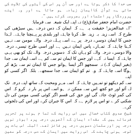
جب خدا کا ذکر ہوتا ہے اور جب اُن پر اس کی آیتوں کی تلاوت کی
جاتی ہے تواُن کاایمان زیادہ ہو جاتا ہے اور وہ اپنے
پروردگار پر اعتماد اور بھروسہ کرتے ہیں ''۔
حضرت امام جعفر صادق(ع) نے اپنے ایک شیعہ سے فرمایا:
''اے عبدالعزیز! حقیقت یہ ہے کہ ایمان کے دس درجے ہیں سیڑھی کی
طرح کہ اسے زینہ بہ زینہ طے کرنا چاہئے اور بلندی پر پہنچنا چاہئے۔ لہٰذا
جس کا ایمان دوسرے درجہ پر ہے اسے پہلے درجہ والے مومن سے نہیں
کہنا چاہئے کہ تمہارے پاس ایمان نہیں ہے اور اسی طرح تیسرے درجہ
والا دوسرے درجہ والے کو یہاں تک کہ دسویں درجہ والے تک کو بھی یہی
چاہئے کہ ایسا نہ کہے اور جس کا ایمان تم سے کم ہے اسے ایمان سے جدا
(بغیر ایمان کے) نہ سمجھو اگر ایسا ہواتو جس کا ایمان تم سے بڑھ کر
ہوگا اسے چاہئے کہ وہ تم کو ایمان سے جدا سمجھے۔ بلکہ اگر کسی کو
اپنے
سے کم دیکھو تو تمہیں چاہئے کہ اسے مہر ومحبت کے ساتھ اپنے درجہ تک
لے آئو اور جو کچھ اس سے ممکن نہ ہو اسے اس پر بار نہ کرو کہ اس
کی کمر ٹوٹ جائے گی اور حق کی قسم اگر کوئی کسی مومن کی دل
شکنی کر ے تو اس پر لازم ہے کہ اس کا جبران کرے اور اس کی دلجوئی
کرے۔
شیخ صدوق کتاب خصال میں اس روایت کے تما م ہونے پر تحریر
فرماتے ہیں کہ مقداد ایمان کے آٹھویں درجہ پر، ابوذر نویں
درجہ پر اور سلمان دسویں درجہ پر فائز تھے۔ البتہ اس بات پر
توجہ ہونی چاہئے کہ اس روایت میں ایمان کے دس درجہ کو معین