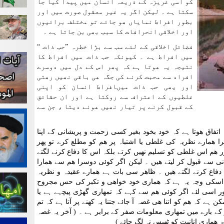
کو اسی غریزہ کے ذریعہ انسان میں پیدا کیا جا
سکتا ہے ۔ لیکن اگر یہ غیر معقول صورت میں اور
بطور افراط نمایاں ھو جائے تو مختلف برائیوں
اور اخلاقی انحرافات کا سبب بھی بن جاتا ہے ۔
فضائل اخلاقی کے لئے سب سے بڑا خطرہ ”حب ذات “
میں افراط ہے ۔ کیونکہ حب ذات میں افراط کا
نتیجہ یہ ھوتا ہے کہ پھر اس کے دل میں دوسرے
افراد سے محبت کرنے کی جگہ ھی باقی نھیں رھتی
اور یھی حب ذات میںافراط انسان کو اپنی
غلطیوں کے اعتراف سے روکتا ہے اور ان حقائق
کے قبول کرنے پر تیار نھیں ھونے دیتا ، جن سے
ہ اتفاق ھوتا ہے کہ خود بخود بغیر کسی زحمت و پریشانی کے اپنا
ا ھمارے نظریہ کی غلطی یا اشتباہ پر ھم کو مطلع کرے تو پھر
اور ھم اس غلطی کو تسلیم نھیں کرتے بلکہ اس کا دفاع کرنے لگتے
 سے قبول کر لیتے ھیں ۔ لیکن اگر کوئی دوسرا ھم سے ھمارا
ا دفاع کرنے لگتے ھیں ۔ ظاھر سی بات ہے ھمارے عقیدہ و نظریہ
سکی وجہ یہ ہے کہ ھماری خود خواھی و تکبر کی حس مجروح
ور اسی لئے اگر کوئی ھم سے کہے کہ تمھاری گھڑی پیچہے ہے یا
 ہے کہ ھم کو اتنا ھی غصہ آ جائے جتنا یہ کھنے پر آتا ہے کہ تم
کے بارے میں تمھاری معلومات صفر کے برابر ہے ۔ ( آخر یہ غصہ
 ھماری انانیت کو ٹھیس نہ لگ جائے )