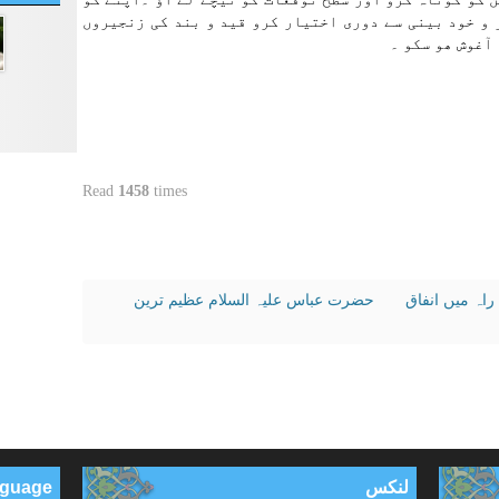
 و خود بینی سے دوری اختیار کرو قید و بند کی زنجیروں
 آغوش ھو سکو ۔
Read
1458
times
راہ میں انفاق
حضرت عباس علیہ السلام عظیم ترین
لنکس
anguage