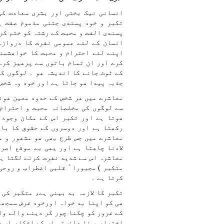
انسانی نیک بختی اور بشری سعادت کی
تکبر و خود پسندی جتنی مذموم صفت ہ
پسندی الفت و محبت کے رشتہ کو ختم کر
انسان کے لئے عمومی نفرت کا دروازہ
اپنے لئے احترام و محبت کا خواھشمند
کرے اور ان تمام باتوں سے پرھیز کرے 
کے ٹوٹ جانے کا اندیشہ ھو ۔ لوگوں کے
جذبہ پیدا ھو جاتا ہے اور خود وہ شخص
معاشرے میں ھر شخص کے حدود معین ھون
سے لوگوں کی مخلصانہ محبت و احترام
ھوتا ہے اور تکبر اس کے مکان وجود 
رکھتا ہے اور دوسروں کے حقوق کا بال
معاشرے میں جس طرح بھی ھو مشھور و م
لادنا چاھتا ہے اور یھی بے موقع اصر
معاشرہ اس سے شدید نفرت کرنے لگتا ہے
متکبر ) مجبورا ً قلبی اضطراب و روحی
کرتا ہے ۔
تکبر کا لازمہ بد بینی ہے، متکبر کی 
ھی کو اپنا بد خواہ اورخود غرض سمجھت
کے غرور کو چکنا چور کر دینے والے وا
اختیار و نا دانستہ اس کے افکار اس ط