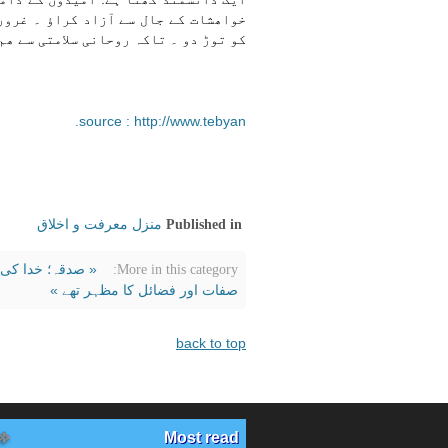
خواھشات کے جال سے آزاد کراؤ ۔ غرور
کو توڑ دو ۔ تاکہ روحانی سلامتی سے ھم
source : http://www.tebyan.
منزل معرفت و اخلاق
Published in
« صدقہ؛ خدا کی 
More in this category:
صفات اور فضائل کا مظہر تھے »
back to top
Most read