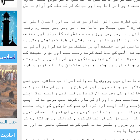
تقام پر اتر آتا ہے اور جب تک اس کے قلب کو آرام نہ مل
 کی فطرت میں اثر انداز ھو جاتا ہے اور انسان اپنی اس
ارت “ میں مبتلا ھو جاتا ہے ، تو پھر یھی بیماری رفتہ
اتی ہے ۔پھر یھی چیز بھت سے خطرات کا مرکز اور مختلف
کو روز افزوں شقاوت و بد بختی کی طرف کھینچتی رھتی ہے
مائیں تو یہ حقیقت آپ پر منکشف ھو جائے گی اور آپ کو یہ
ائے الٰھی کی مخالفت کرتے رھتے تہے اور حق و حقیقت کے
اسلامی
 ھمیشہ دنیا کی خونیں جنگوں میں اس بات پر راضی رھتے
چ جائے اور یہ جذبہ ھمیشہ حاکمانِ وقت کے غرور و خود
ت خاندان میں پرورش پانے والے افراد جب معاشرہ میں کسی
تکبر ھو جاتے ھیں ۔ اور اس طرح وہ اپنی اس حقارت و ذلت
اندا ن کی وجہ سے ان کے دامن گیر تھی ، ایسے لوگ اپنی
سمجھتے ھیں ۔ اور ان کی ساری کوشش یھی ھوتی ہے کہ اپنی
ھنے والے اپنے ارد گرد اس قسم کے لوگوں کو دیکہ سکتے
 ھوتا ہے وہ اپنے اندر کبھی بھی اس قسم کا احساس نھیں
 کہ اپنی بزرگی کی نمائش کرے ، کیونکہ وہ جانتا ہے کہ
جنت البق
 اور غرور و تکبر نے نہ کسی کو شائستگی بخشی ہے اور نہ
ھونچا یاہے ۔
احادیث
 کو کوتاہ کرو اور سطح توقعات کو نیچے لے آؤ ۔اپنے کو