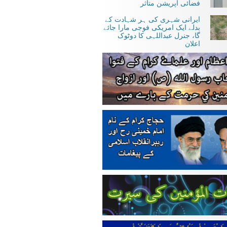
فضائی آپریشن متاثر
ایرانی شہری کی ہر شہادت کے
بدلے ایک امریکی فوجی مارا جائے
گا، جنرل عبداللہی کا دوٹوک
اعلان