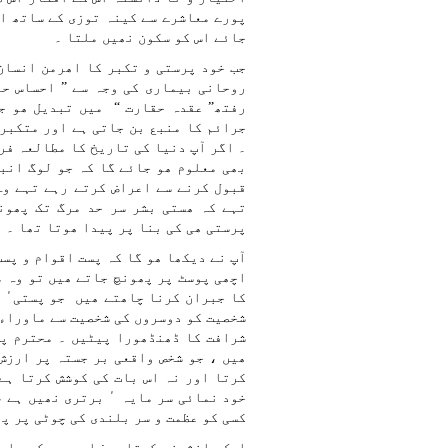
پورے معاشرے سے کینہ توزی کے ساتھ ان
جائے اس کو سکون نھیں ملتا ۔
جب خود پرستی و تکبر کا اھرمن انسان
روحانی بیماری کی وجہ سے ” احساس حق
رفتھ” عقدہ حقارت “ میں تبدیل ھو ج
جرائم کا منبع بن جاتی ہے اور متکبر 
۔ اگر آپ دنیا کی تاریخ کا مطالعہ فر
بھی معلوم ھو جائے گا کہ جو لوگ انبی
قبول کرنے سے اعراض کرتے رہے تہے وہ
تہے کہ ھستی بشر سر حد مرگ تک پھون
پرستی ھی کی بنا پر پیدا ھوتا تھا ۔
آپ نے دیکھا ھو گا کہ پست اقوام و پس
اچھی پوسٹ پر پھونچ جاتے ھیں تو وہ م
کا جبران کرنا چاھتے ھیں جو پستیٴ خ
شخصیت کو دوسروں کی شخصیت سے ماوراء 
شرافت کا ڈھنڈھورا پیٹیں ۔ محترم پڑ
ھیں ، جو شخص واقعی بر جستہ پر ارزش
کرتا اور نہ اس بات کی کوشش کرتا ہے
خود نمائی سر مایہ ٴ برتری نھیں ہے ،
کسی کو عظمت و سر بلندی کی چوٹی پر پ
ایک دانشمند کھتا ہے: امیدوں کے دامن