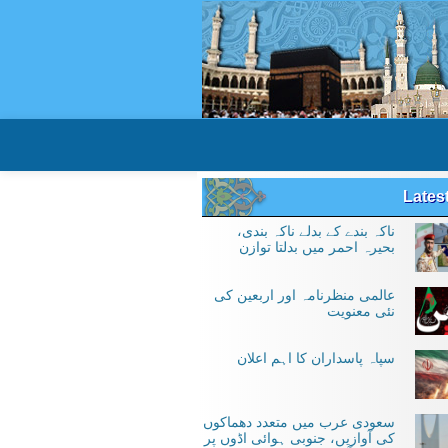
Lates
ناکہ بندے کے بدلے ناکہ بندی،
بحیرہ احمر میں بدلتا توازن
عالمی منظرنامہ اور اربعین کی
نئی معنویت
سپاہ پاسداران کا اہم اعلان
سعودی عرب میں متعدد دھماکوں
کی آوازیں، جنوبی ہوائی اڈوں پر