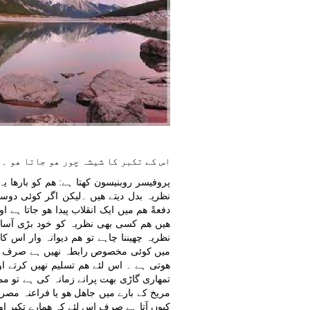
اس کے تکبر کا شیشہ چور ھو جاتا ھو ۔
پروفیسر روبنیسون کھتا ہے: ھم کو بارھا ی
نظریہ بدل دیتے ھیں ۔لیکن اگر کوئی دوسر
دفعةً ھم میں ایک انقلاب پیدا ھو جاتا ہے 
ھیں ھم کسی بھی نظریہ کو خود بڑی آسانی
نظریہ چھیننا چاہے تو ھم دیوانہ وار اس ک
میں کوئی مخصوص رابطہ نھیں ہے صرف ا
ھوتی ہے ۔ اس لئے ھم تسلیم نھیں کرتے ا
تمھاری گاڑی بھت پرانے زمانہ کی ہے تو ممکن
مریخ کے بارے میں جاھل ھو یا فراعنہ مصر 
کیوں آتا ہے صرف اس لئے کہ ھمارے تکبر اور