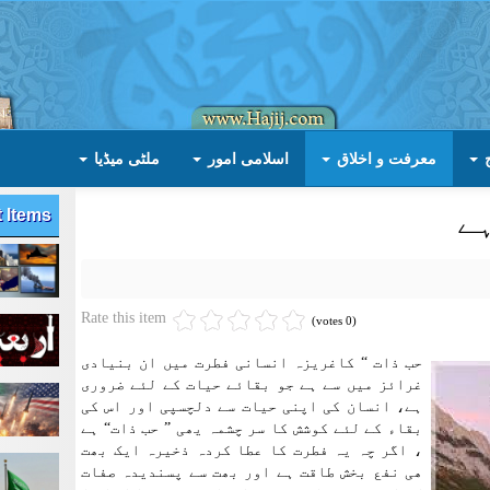
معرفت و اخلاق
اسلامی امور
ملٹی میڈیا
ے
t Items
Rate this item
(0 votes)
حب ذات “ کاغریزہ انسانی فطرت میں ان بنیادی
غرائز میں سے ہے جو بقائے حیات کے لئے ضروری
ہے، انسان کی اپنی حیات سے دلچسپی اور اس کی
بقاء کے لئے کوشش کا سر چشمہ یھی ” حب ذات“ ہے
، اگر چہ یہ فطرت کا عطا کردہ ذخیرہ ایک بھت
ھی نفع بخش طاقت ہے اور بھت سے پسندیدہ صفات