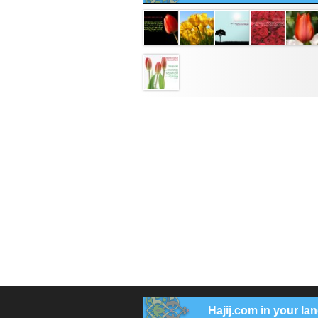
Hajij.com in your l