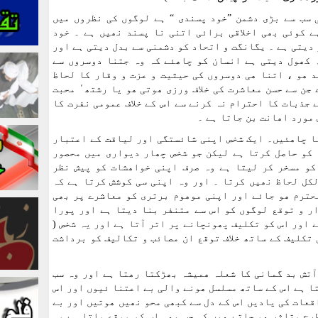
 سب سے بڑی دشمن ”خود پسندی “ ہے لوگوں کی نظروں میں
ے کوئی بھی اخلاقی برائی اتنی نا پسند نھیں ہے ۔ خود
 دیتی ہے ۔ یگانگت و اتحاد کو دشمنی سے بدل دیتی ہے اور
 کھول دیتی ہے انسان کو چاھئے کہ وہ جتنا دوسروں سے
 ھو ، اتنا ھی دوسروں کی حیثیت و عزت و وقار کا لحاظ
جن سے حسن معاشرت کی خلاف ورزی ھوتی ھو یا رشتھٴ محبت
 جذبات کا احترام نہ کرنے سے اس کے خلاف عمومی نفرت کا
 مورد اھانت بن جاتا ہے ۔
ا چاھئیں۔ ایک شخص اپنی شائستگی اور لیاقت کے اعتبار
 کو حاصل کرتا ہے لیکن جو شخص چھار دیواری میں محصور
کو مسخر کر لیتا ہے وہ صرف اپنی خواھشات کو پیش نظر
کل لحاظ نھیں کرتا ۔ اور وہ اپنی سی کوشش کرتا ہے کہ
حترم ھو جائے اور اپنی موھوم برتری کو معاشرے پر بھی
ار و توقع لوگوں کو اس سے متنفر بنا دیتا ہے اور پورا
 اور اس کو تکلیف پھونچانے پر اتر آتا ہے اور یہ شخص (
 تکلیف کے ساتھ خلاف توقع ان مصائب و تکالیف کو برداشت
آتش بد گمانی کا شعلہ ھمیشہ بھڑکتا رھتا ہے اور وہ سب
ا ہے اس کے ساتھ مسلسل ھونے والی بے اعتنا ئیوں اور اس
قعات کی یادیں اس کے دل سے کبھی محو نھیں ھوتیں اور بے
رح متاثر ھو جاتے ھیں کہ جب بھی اس کو موقع ملتا ہے وہ