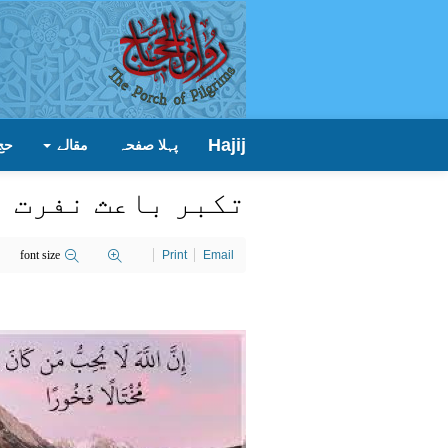
Hajij
پہلا صفحہ
مقالے
حج
تکبر باعث نفرت ہ
font size
Print
Email