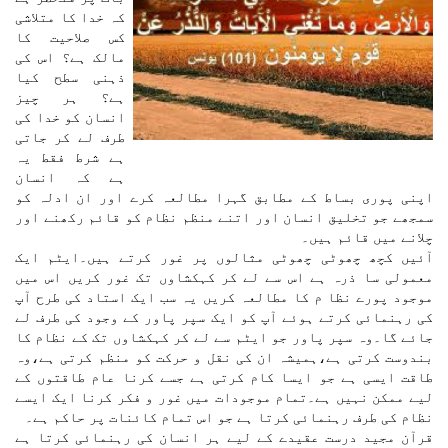
کہ خدا کا متلاشی
کس صلاحیت کا
مالک ہے؟ اس کی
ذہنی سطح کیا
ہے؟ ہر چیز
انسان کو خدا کی
طرف لے کر جاتی
ہے شرط فقط یہ
ہے کہ انسان
اپنی پوری بساط کے مطابق گہرا مطالعہ کرے اور ان ادلہ کو
سمجھے جو تخلیق انسان اور اتنے منظم نظام کو قائم رکھنے اور
چلانے میں قائم ہیں۔
آئیں کچھ چھوٹی چھوٹی مثالوں پر غور کرتے ہیں۔ایٹم ایک
معمولی سا ذرہ ہے اس سے لے کر کہکشاوں تک غور کریں اس میں
موجود پورے نظا م کا مطالعہ کریں یہ سب ایک استاد کی طرح آپ
کی رہنمائی کرتے ہوئے آپ کو ایک سپر پاور کے وجود کی طرف لے
جائے گا۔وہ سپر پاور جو ایٹم سے لے کر کہکشاوں تک کے نظام کا
بندوست کرتی ہے،ہمیشہ ان کی نقل و حرکت کو منظم کرتی ہے،وہ
طاقت ایسی ہے جو ایسا کام کرتی ہے جسے کرنا عام طاقتوں کے
لیے ممکن نہیں ہے۔تمام موجودات میں غور و فکر کرنا ایک ایسے
نظام کی طرف رہنمائی کرتا ہے جو اس تمام کائنات پر حاکم ہے۔
قرآن مجید درست عقیدے کے لیے ہر انسان کی رہنمائی کرتا ہے