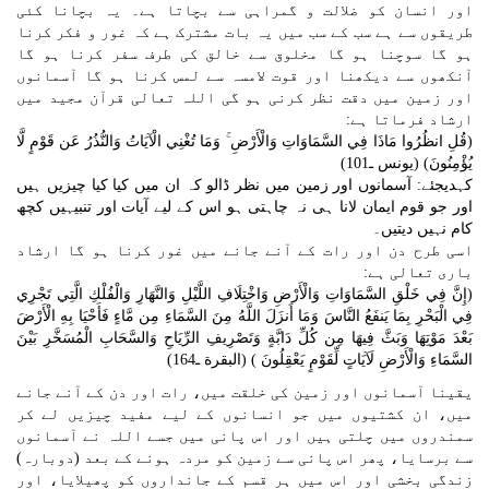
اور انسان کو ضلالت و گمراہی سے بچاتا ہے۔ یہ بچانا کئی
طریقوں سے ہے سب کے سب میں یہ بات مشترک ہے کہ غور و فکر کرنا
ہو گا سوچنا ہو گا مخلوق سے خالق کی طرف سفر کرنا ہو گا
آنکھوں سے دیکھنا اور قوت لامسہ سے لمس کرنا ہو گا آسمانوں
اور زمین میں دقت نظر کرنی ہو گی اللہ تعالی قرآن مجید میں
ارشاد فرماتا ہے:
(قُلِ انظُرُوا مَاذَا فِي السَّمَاوَاتِ وَالْأَرْضِ ۚ وَمَا تُغْنِي الْآيَاتُ وَالنُّذُرُ عَن قَوْمٍ لَّا
يُؤْمِنُونَ) (يونس ـ101)
کہدیجئے: آسمانوں اور زمین میں نظر ڈالو کہ ان میں کیا کیا چیزیں ہیں
اور جو قوم ایمان لانا ہی نہ چاہتی ہو اس کے لیے آیات اور تنبیہیں کچھ
کام نہیں دیتیں۔
اسی طرح دن اور رات کے آنے جانے میں غور کرنا ہو گا ارشاد
باری تعالی ہے:
(إِنَّ فِي خَلْقِ السَّمَاوَاتِ وَالْأَرْضِ وَاخْتِلَافِ اللَّيْلِ وَالنَّهَارِ وَالْفُلْكِ الَّتِي تَجْرِي
فِي الْبَحْرِ بِمَا يَنفَعُ النَّاسَ وَمَا أَنزَلَ اللَّهُ مِنَ السَّمَاءِ مِن مَّاءٍ فَأَحْيَا بِهِ الْأَرْضَ
بَعْدَ مَوْتِهَا وَبَثَّ فِيهَا مِن كُلِّ دَابَّةٍ وَتَصْرِيفِ الرِّيَاحِ وَالسَّحَابِ الْمُسَخَّرِ بَيْنَ
السَّمَاءِ وَالْأَرْضِ لَآيَاتٍ لِّقَوْمٍ يَعْقِلُونَ ) (البقرة ـ164)
یقینا آسمانوں اور زمین کی خلقت میں، رات اور دن کے آنے جانے
میں، ان کشتیوں میں جو انسانوں کے لیے مفید چیزیں لے کر
سمندروں میں چلتی ہیں اور اس پانی میں جسے اللہ نے آسمانوں
سے برسایا، پھر اس پانی سے زمین کو مردہ ہونے کے بعد (دوبارہ)
زندگی بخشی اور اس میں ہر قسم کے جانداروں کو پھیلایا، اور