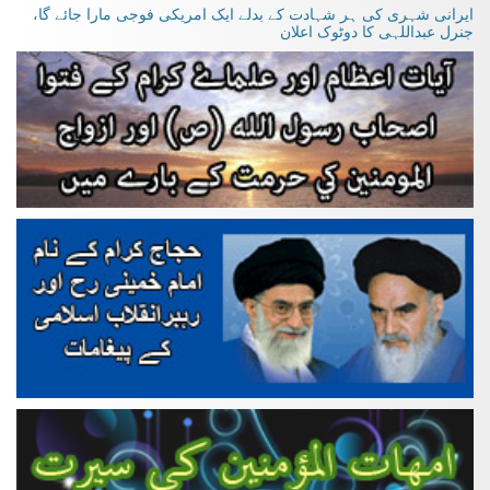
ایرانی شہری کی ہر شہادت کے بدلے ایک امریکی فوجی مارا جائے گا،
جنرل عبداللہی کا دوٹوک اعلان