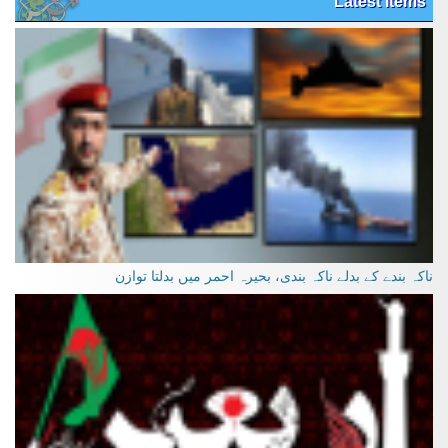
Latest Items
ناکہ بندے کے بدلے ناکہ بندی، بحیرہ احمر میں بدلتا توازن