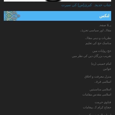
جناب خدیجہ کبری[س] کی سیرت
لنکس
پہلا صفحہ
مقالے اور سیاسی تجزیئے
نظریات و دینی مقالے
مناسک حج کی تعلیم
حج روایات میں
تقریب بزرگان دین کی نظر میں
امام خمینی (ره)
خواتين
منزل معرفت و اخلاق
اسلامی فرقے
اسلامی مناسبتیں
اسلامی مقدس مقامات
فتاوي حرمت
حجاج کرام کے پیغامات
امهات المؤمنين كي سيرت