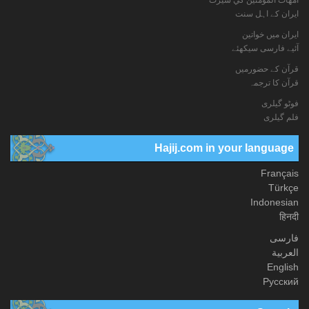
ایران کے اہل سنت
ایران میں خواتین
آئیے فارسی سیکھئے
قرآن کے حضورمیں
قرآن کا ترجمہ
فوٹو گيلری
فلم گیلری
Hajij.com in your language
Français
Türkçe
Indonesian
हिनदी
فارسی
العربیة
English
Русский