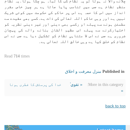
چلانے والا نہ ہوتا تو یہ نظام کب کا تباہ ہو چکا ہوتا۔یہ نظام
منظم نظام ہے جس میں تناسب پایا جاتا ہے ہر چیز خاص مقرر
انداز میں اس کا حصہ ہے اس پر حاکم کی حکومت میں کوئی شریک
نہیں ہے اور وہی حاکم اللہ تعالی کی ذات ہے۔کسی بھی عقیدے سے
مطمئن ہونے سے پہلے او رکسی بھی دینی اور غیر دینی نظریہ کو
اختیارکرنے سے پہلے اس عظیم الشان بنانے والے کی پہچان
ضروری ہے جس نے اس لا متناہی نظام کو تشکیل دیا ہے جس نے اس
نظام کو خلق کیا ہے وہی خالق اللہ تعالی ہے۔
Read
714
times
منزل معرفت و اخلاق
Published in
« تقوي ٰ
خدا کی پرستش کا فطری ہونا
More in this category:
»
back to top