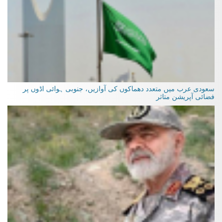
سعودی عرب میں متعدد دھماکوں کی آوازیں، جنوبی ہوائی اڈوں پر
فضائی آپریشن متاثر