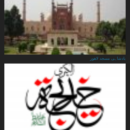
بادشاہی مسجد لاهور