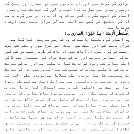
ہواؤں کی گردش میں اور ان بادلوں میں جو آسمان اور زمین کے
درمیان مسخر ہیں عقل سے کام لینے والوں کے لیے نشانیاں ہیں۔
انسان کو دعوت فکر دی گئی ہے کہ وہ اس مادہ پر غور کرے جس سے
اس کی تخلیق کی گئی ہے اللہ تعالی قرآن مجید میں ارشاد
فرماتا ہے:
(فَلْيَنظُرِ الْإِنسَانُ مِمَّ خُلِقَ) (الطارق ـ5)
پس انسان کو دیکھنا چاہیے کہ وہ کس چیز سے پیدا کیا گیا ہے۔
قرآن مجید کی اور بہت سی آیات اسی طرح غور و فکر کی طرف
رہنمائی کری ہیں۔ان آیات میں اس بات کی طرف رہنمائی کی گئی
ہے کہ انسانی تجربے اور اس کی قوت حواس کو استعمال میں لا کر
اللہ تعالی کے وجود کو ثابت کیا جا سکتا ہے اور اس کی معرفت
حاصل کی جا سکتی ہے۔عالم ہستی کے نظام کے ذریعے خدا کی معرفت
تک پہنچنے کا عمل برھان نظم کہلاتا ہے۔برھان نظم اللہ کے
وجود پر سب سے بڑی دلیلوں میں سے ایک دلیل ہے کیونکہ وجود
خدا پر بہت سی دلیلوں کے ذریعے استدلال کیا جاتا ہے۔اس
کائنات کا منظم نظام اور اس میں موجود تمام نظاموں کا باہمی
طور پر مربوط رہنا اس بات کی دلیل ہے کہ کوئی خالق ہے جس نے
اتنا منظم نظام بنایا ہے اور یہی اس بات کی بھی دلیل ہے کہ وہ
خالق اس نظام کو چلا بھی رہا ہے ورنہ یہ نظام بغیر چلانے والے
کہ نہیں چل سکتا تھا۔یہ ایسا خالق ہے جو تنہا ہی طاقت و
حکومت کا مالک ہے اور اس کی حکومت میں ہی یہ پیچیدہ ترین
نظام انتہائی منظم انداز میں چل رہا ہے۔اگر یہ طاقتور خالق