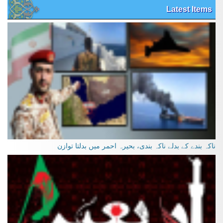
Latest Items
ناکہ بندے کے بدلے ناکہ بندی، بحیرہ احمر میں بدلتا توازن