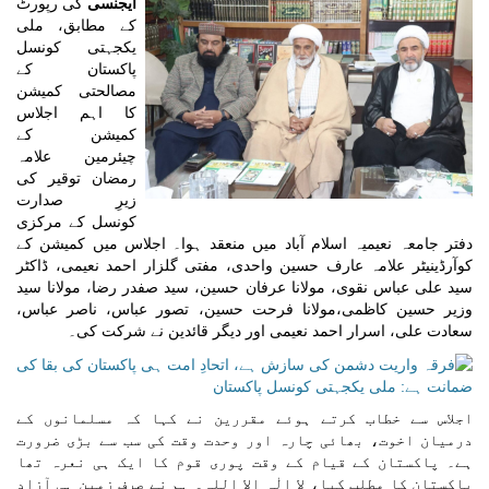
ایجنسی
کی رپورٹ
کے مطابق، ملی
یکجہتی کونسل
پاکستان کے
مصالحتی کمیشن
کا اہم اجلاس
کمیشن کے
چیئرمین علامہ
رمضان توقیر کی
زیرِ صدارت
کونسل کے مرکزی
دفتر جامعہ نعیمیہ اسلام آباد میں منعقد ہوا۔ اجلاس میں کمیشن کے
کوآرڈینیٹر علامہ عارف حسین واحدی، مفتی گلزار احمد نعیمی، ڈاکٹر
سید علی عباس نقوی، مولانا عرفان حسین، سید صفدر رضا، مولانا سید
وزیر حسین کاظمی،مولانا فرحت حسین، تصور عباس، ناصر عباس،
سعادت علی، اسرار احمد نعیمی اور دیگر قائدین نے شرکت کی۔
اجلاس سے خطاب کرتے ہوئے مقررین نے کہا کہ مسلمانوں کے
درمیان اخوت، بھائی چارہ اور وحدت وقت کی سب سے بڑی ضرورت
ہے۔ پاکستان کے قیام کے وقت پوری قوم کا ایک ہی نعرہ تھا
پاکستان کا مطلب کیا، لا الٰہ الا اللہ۔ ہم نے صرف زمین ہی آزاد