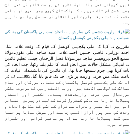
نہیں کروائی تھی بلکہ ایک نظریاتی ریاست قائم کی تھی۔ آج
بھی دشمن اس تاک میں ہے کہ پاکستان کیوں وجود میں آیا، اسی
مقصد کے تحت فرقہ واریت اور انتشار کو مسلسل ہوا دی جا رہی
ہے۔
مقررین نے کہا کہ ملی یکجہتی کونسل کے قیام کے وقت علامہ شاہ
احمد نورانی، قاضی حسین احمد،علامہ سید ساجد علی نقوی،مولانا
سمیع الحق،پروفیسر ساجد میر،مولانا فضل الرحمان جیسے عظیم قائدین
نے انتہائی مشکل حالات میں اتحادِ امت کا علم بلند رکھا، جب اتحاد کی
بات کرنا بھی جرم سمجھا جاتا تھا۔ ان قائدین کی دانشمندانہ قیادت کے
باعث ملک میں فرقہ واریت پر بڑی حد تک قابو پایا گیا۔1995سے لے کر
اب تک ملی یکجہتی کونسل پاکستان کے علماء، بزرگان اور تمام
مسالک کے لوگ سب اکھٹے ہیں اور ہم اکھٹے رہیں گے موجودہ ملکی
صورتحال میں فرقہ واریت،شدت پسندی، تکفیر اور انتشار
پھیلایا جا رہا ہےاس کو کنٹرول کرنے کے لیے دو چیزیں اتنہائی
اہم ہیں ایک منبر و محراب سے قرآن کے حکم کے مطابق اتحاد و
وحدت کی بھر پور آواز اٹھنی چاہیے اور سوشل میڈیا پر جتنا
بھی گند پھیلایا جا رہا ہے اس پر سائبر کرائم اور حکمران
متوجہ ہوں۔