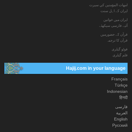
امهات المؤمنين كي سيرت
ایران کے اہل سنت
ایران میں خواتین
آئیے فارسی سیکھئے
قرآن کے حضورمیں
قرآن کا ترجمہ
فوٹو گيلری
فلم گیلری
Hajij.com in your language
Français
Türkçe
Indonesian
हिनदी
فارسی
العربیة
English
Русский