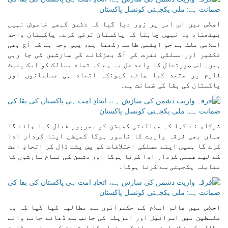
اجلاس میں اس امر پر زور دیا گیا کہ دشمن کبھی خاموش نہیں
بیٹھتا، وہ نہیں چاہتا کہ پاکستان ترقی کرے۔ پاکستان واحد
اسلامی ملک ہے جو ایٹمی طاقت رکھتا ہے، یہی وجہ ہے کہ آج بھی
تکفیر اور مسلکی نفرت کی آگ بھڑکانے کی سازشیں کی جا رہی
ہیں۔ اس صورتحال کا واحد حل یہ ہے کہ تمام مسالک کو ایک پلیٹ
فارم پر متحد کیا جائے کیونکہ اتحاد ہی مسلمانوں اور
پاکستان کی بقا کی ضمانت ہے۔
شرکاء نے کہا کہ مصالحتی کمیشن کو بھرپور فعال کیا جائے گا
جہاں بھی فرقہ واریت کا ناسور ہوگا کمیشن اپنا کردار ادا
کرے گا ہمیں اپنے مسلکی اختلافات کو پسِ پشت ڈال کر اتحادِ امت
کے لیے عملی کردار ادا کرنا ہوگا اور دشمن کی تمام سازشوں کا
مقابلہ یکجہتی سے کرنا ہوگا۔
اجلاس میں عالمِ اسلام کے حکمرانوں سے مطالبہ کیا گیا کہ وہ
فلسطین میں اسرائیل اور امریکہ کی جانب سے ڈھائے جانے والے
مظالم کے خلاف اپنی عوام کے جذبات کا احترام کریں اور مظلوم