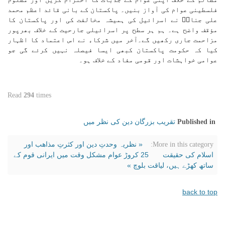
فلسطینی عوام کی آواز بنیں۔ پاکستان کے بانی قائد اعظم محمد
علی جناحؒ نے اسرائیل کی ہمیشہ مخالفت کی اور پاکستان کا
مؤقف واضح ہے۔ ہم ہر سطح پر اسرائیلی جارحیت کے خلاف بھرپور
مزاحمت جاری رکھیں گے۔آخر میں شرکاء نے اس اعتماد کا اظہار
کیا کہ حکومت پاکستان کبھی ایسا فیصلہ نہیں کرئے گی جو
عوامی خواہشات اور قومی مفاد کے خلاف ہو۔
Read
294
times
تقریب بزرگان دین کی نظر میں
Published in
« نظریہ وحدتِ دین اور کثرتِ مذاھب اور
More in this category:
اسلام کی حقیقت
25 کروڑ عوام مشکل وقت میں ایرانی قوم کے
ساتھ کھڑے ہیں، لیاقت بلوچ »
back to top