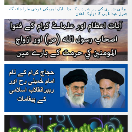
ایرانی شہری کی ہر شہادت کے بدلے ایک امریکی فوجی مارا جائے گا،
جنرل عبداللہی کا دوٹوک اعلان