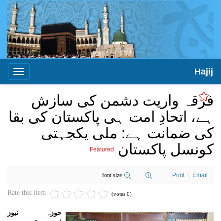
Hajij
Toggle
igation
فرقہ واریت دشمن کی سازش
ہے، اتحادِ امت ہی پاکستان کی بقا
کی ضمانت ہے: ملی یکجہتی
کونسل پاکستان
Featured
font size
Print
Email
Rate this item
(0 votes)
حوزہ نیوز