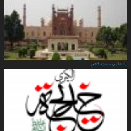
بادشاہی مسجد لاهور