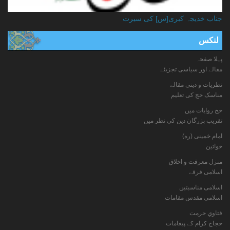
جناب خدیجہ کبری[س] کی سیرت
لنکس
پہلا صفحہ
مقالے اور سیاسی تجزیئے
نظریات و دینی مقالے
مناسک حج کی تعلیم
حج روایات میں
تقریب بزرگان دین کی نظر میں
امام خمینی (ره)
خواتين
منزل معرفت و اخلاق
اسلامی فرقے
اسلامی مناسبتیں
اسلامی مقدس مقامات
فتاوي حرمت
حجاج کرام کے پیغامات