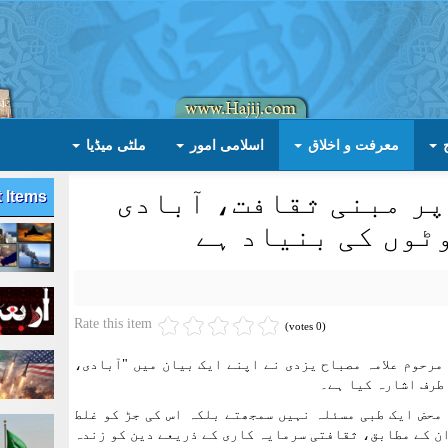
معرفت و اخلاق
اسلامی امور
ملٹی میڈیا
پر مبنی ثقافت، آبادی
t Items
ٹوں کی بنیاد ہے
Rate this item
(0 votes)
مرحوم علامہ مصباح یزدی نے اپنے ایک بیان میں "آبادی،
طرف اشارہ کیا ہے۔
 محض ایک طبی مسئلہ نہیں سمجھتے بلکہ اس کی جڑ کو غلط
ن کے مطابق، ثقافتی سرمایہ کاری کے ذریعے دین کو زندہ