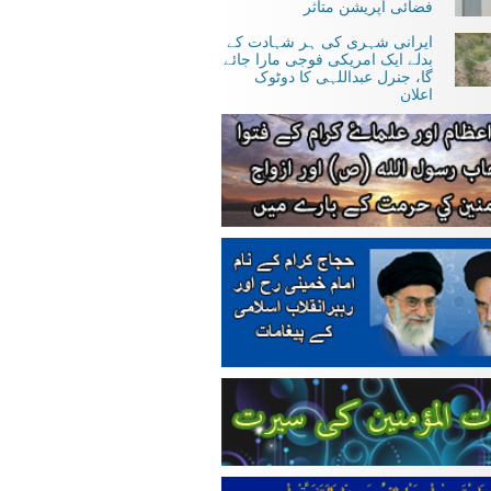
فضائی آپریشن متاثر
ایرانی شہری کی ہر شہادت کے
بدلے ایک امریکی فوجی مارا جائے
گا، جنرل عبداللہی کا دوٹوک
اعلان