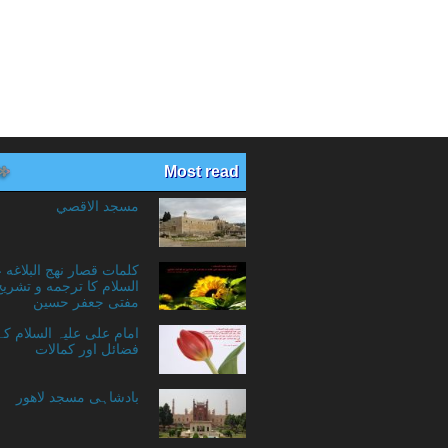
Most read
مسجد الاقصي
کلمات قصار نهج البلاغه 
السلام کا ترجمه و تشریح
مفتی جعفر حسین
امام علی علیہ السلام ک
فضائل اور کمالات
بادشاہی مسجد لاهور