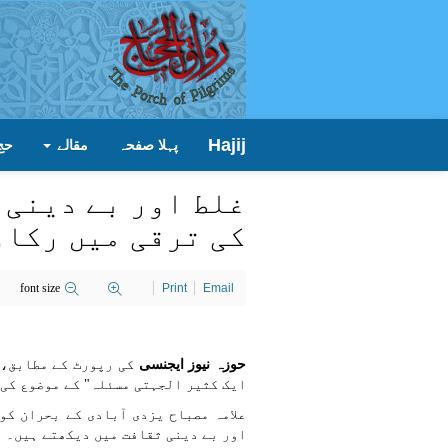
Hajij
پہلا صفحہ
مقالے
حج
غلط اور بے دینی 
کی ترقی میں رکاو
font size
Print
Email
حوزہ نیوز ایجنسی
کی رپورٹ کے مطابق، 
ایک کثیر الجہتی مسئلہ" کے موضوع کی 
علامہ مصباح یزدی آبادی کے بحران کو
اور بے دینی ثقافت میں دیکھتے ہیں۔ ا