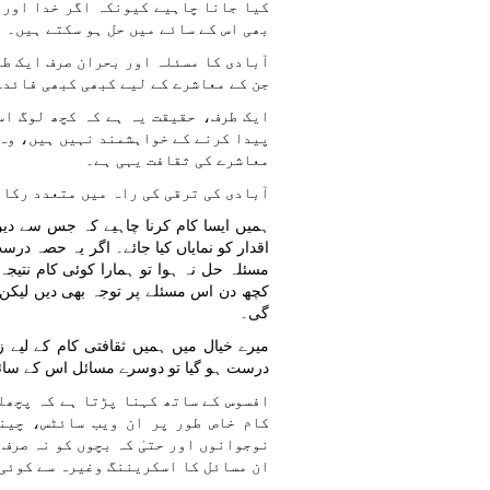
کیا جانا چاہیے کیونکہ اگر خدا اور 
بھی اس کے سائے میں حل ہو سکتے ہیں۔
آبادی کا مسئلہ اور بحران صرف ایک طب
جن کے معاشرے کے لیے کبھی کبھی فائدے
ایک طرف، حقیقت یہ ہے کہ کچھ لوگ اس
پیدا کرنے کے خواہشمند نہیں ہیں، وہ 
معاشرے کی ثقافت یہی ہے۔
آبادی کی ترقی کی راہ میں متعدد رکاو
ہمیں ایسا کام کرنا چاہیے کہ جس سے دین ز
اقدار کو نمایاں کیا جائے۔ اگر یہ حصہ در
مسئلہ حل نہ ہوا تو ہمارا کوئی کام نتیجہ 
کچھ دن اس مسئلے پر توجہ بھی دیں لیکن 
گی۔
میرے خیال میں ہمیں ثقافتی کام کے لیے ز
درست ہو گیا تو دوسرے مسائل اس کے سا
افسوس کے ساتھ کہنا پڑتا ہے کہ پچھل
کام خاص طور پر ان ویب سائٹس، چین
نوجوانوں اور حتیٰ کہ بچوں کو نہ صرف
ان مسائل کا اسکریننگ وغیرہ سے کوئی 