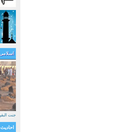
اسلامی
جنت البق
احادیث