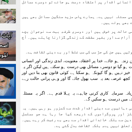
انسانی اقدار پر اعتقاد درست ہو جائے تو دوسرے مسائل
ی مسئلہ نہیں ہے۔ ہمارے پاس مزید سنگین مسائل بھی ہیں
 بھی ہوتے ہیں۔
ی حالت پر خوش ہیں اور دوسری طرف، بہت سے نوجوان بچے
آرام سے اور بغیر مشقت کے زندگی گزارنا چاہتے ہیں۔ آج
ٹیں ہیں جن کی جڑ سب کی سب غلط اور بے دینی ثقافت ہے۔
ندہ ہو جائے، خدا پر اعتقاد، معنویت، ابدی زندگی اور انسانی
ست ہو گیا تو دوسرے مسائل بھی درست ہو سکتے ہیں لیکن اگر یہ
خیز نہیں ہو گا کیونکہ ہو سکتا ہے کوئی قانون بھی بنا دیں اور
کچھ عرصے بعد یہ سب بھول جائے گا اور وہی پرانی حالت رہے
یادہ سرمایہ کاری کرنی چاہیے، یہ پہلا قدم ہے۔ اگر یہ مسئلہ
ئے میں درست ہو سکیں گے۔
ی دہائیوں سے دینی اقدار شدت سے کمزور ہو رہی ہیں۔ یہ
لز اور پروگراموں کے ذریعے کیا جا رہا ہے جو مسلسل
 دین سے بلکہ خاندانی اقدار سے بھی بے رغبت کر رہے ہیں۔
تعلق نہیں ہے، بلکہ ثقافت بدل گئی ہے۔