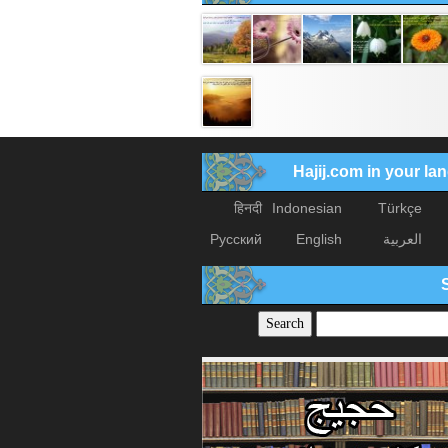
Hajij.com in your l
हिनदी
Indonesian
Türkçe
العربیة
English
Русский