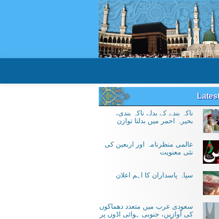
Lates
ناکہ بندے کے بدلے ناکہ بندی،
بحیرہ احمر میں بدلتا توازن
عالمی منظرنامہ اور اربعین کی
نئی معنویت
سپاہ پاسداران کا اہم اعلان
سعودی عرب میں متعدد دھماکوں
کی آوازیں، جنوبی ہوائی اڈوں پر