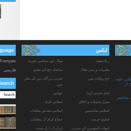
لنکس
anguage
Français
پہلا صفحہ
مقالے اور سیاسی تجزیئے
نظریات و دینی مقالے
مناسک حج کی تعلیم
فارسی
حج روایات میں
تقریب بزرگان دین کی نظر
علي عليه
Search
 از:
میں
امام خمینی (ره)
خواتين
ے مختصر
منزل معرفت و اخلاق
اسلامی فرقے
اسلامی مناسبتیں
اسلامی مقدس مقامات
فتاوي حرمت
حجاج کرام کے پیغامات
امهات المؤمنين كي سيرت
ایران کے اہل سنت