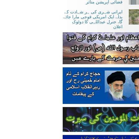
فضائی آپریشن متاثر
ایرانی شہری کی ہر شہادت کے
بدلے ایک امریکی فوجی مارا جائے
گا، جنرل عبداللہی کا دوٹوک
اعلان