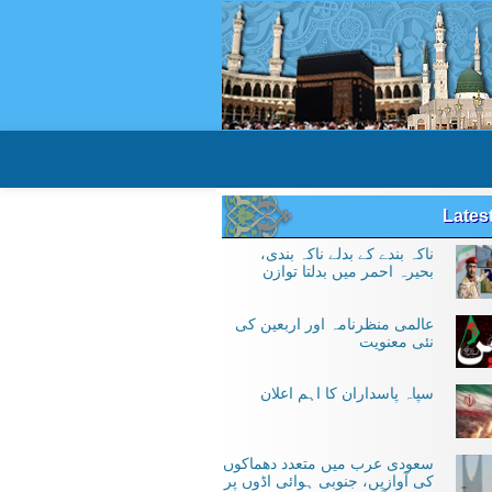
Lates
ناکہ بندے کے بدلے ناکہ بندی،
بحیرہ احمر میں بدلتا توازن
عالمی منظرنامہ اور اربعین کی
نئی معنویت
سپاہ پاسداران کا اہم اعلان
سعودی عرب میں متعدد دھماکوں
کی آوازیں، جنوبی ہوائی اڈوں پر