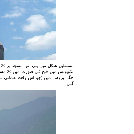
م
گئی۔