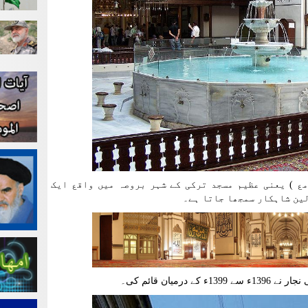
کی :Ulu Cami، اولو جامع ) یعنی عظیم مسجد ترکی کے شہر بروصہ میں واقع ایک
لین شاہکار سمجھا جاتا ہے۔
رمیان قائم کی۔