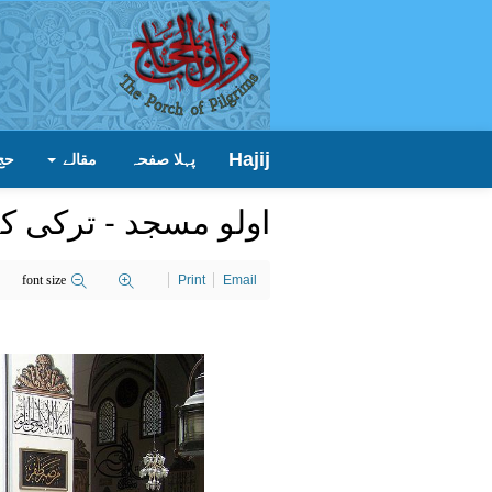
Hajij
پہلا صفحہ
مقالے
حج
اولو مسجد - ترکی 
font size
Print
Email