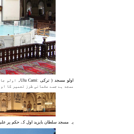
اولو مسجد ( تر
مسجد ہے جسے عثمانی طرز تعمیر کا او
یہ مسجد سلطان بایزید اول کے حکم پر علی نجار نے 1396ء سے 1399ء کے د