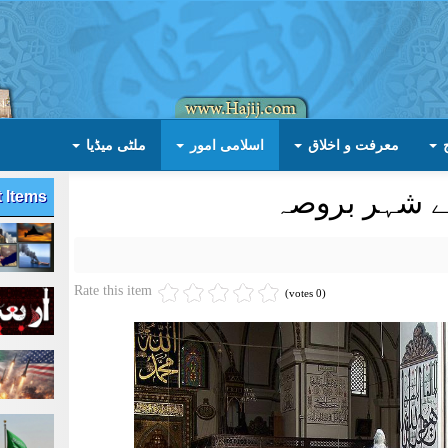
معرفت و اخلاق
اسلامی امور
ملٹی میڈیا
کے شہر بروصہ
t Items
Rate this item
(0 votes)