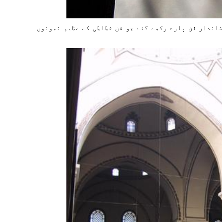
جد کے اندر معروف خطاطوں کے 192 شاندار فن پارے رکھے گئے جو فن خطاطی کے عظيم نمونوں