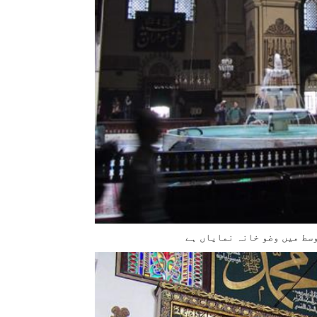
سط میں وضو خانہ نمایاں ہے