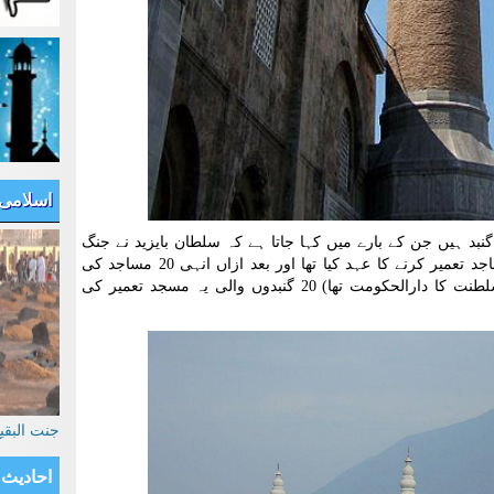
اسلامی
ستطیل شکل میں بنی اس مسجد پر 20 گنبد ہیں جن کے بارے میں کہا جاتا ہے کہ سلطان بایزید نے جنگ
نکوپولس میں فتح کی صورت میں 20 مساجد تعمیر کرنے کا عہد کیا تھا اور بعد ازاں انہی 20 مساجد کی
جگہ بروصہ میں (جو اس وقت عثمانی سلطنت کا دارالحکومت تھا) 20 گنبدوں والی یہ مسجد تعمیر کی
جنت البق
احادیث