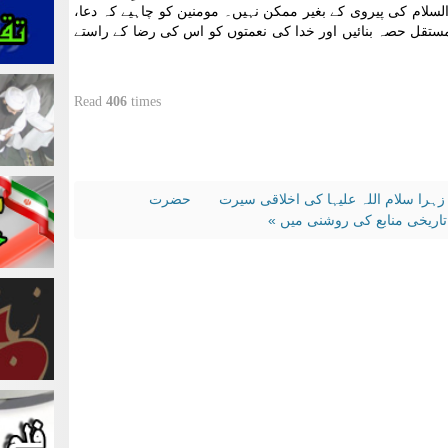
السلام کی پیروی کے بغیر ممکن نہیں۔ مومنین کو چاہیے کہ دعا،
مستقل حصہ بنائیں اور خدا کی نعمتوں کو اس کی رضا کے راستے
Read
406
times
را سلام اللہ علیہا کی اخلاقی سیرت
حضرت
ریخی منابع کی روشنی میں »