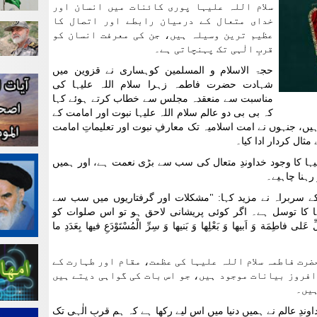
سلام اللہ علیہا پوری کائنات میں انسان اور
خدای متعال کے درمیان رابطے اور اتصال کا
عظیم ترین وسیلہ ہیں، جن کی معرفت انسان کو
قربِ الٰہی تک پہنچاتی ہے۔
حجۃ الاسلام و المسلمین کوہساری نے قزوین میں
شہادت حضرت فاطمہ زہرا سلام اللہ علیہا کی
مناسبت سے منعقدہ مجلس سے خطاب کرتے ہوئے کہا
کہ بی بی دو عالم سلام اللہ علیہا نبوت اور امامت کے
یں، جنہوں نے امت اسلامیہ تک معارفِ نبوت اور تعلیماتِ امامت
ال کردار ادا کیا۔
یہا کا وجود خداوندِ متعال کی سب سے بڑی نعمت ہے، اور ہمیں
رہنا چاہیے۔
 کے سربراہ نے مزید کہا: "مشکلات اور گرفتاریوں میں سب سے
ا کا توسل ہے۔ اگر کوئی پریشانی لاحق ہو تو اس صلوات کو
اطِمَة وَ اَبیها وَ بَعْلِها وَ بَنیها وَ سِرِّ الْمُسْتَوْدَعِ فیها بِعَدَدِ ما
ضرت فاطمہ سلام اللہ علیہا کی عظمت، مقام اور طہارت کے
افروز بیانات موجود ہیں، جو اس بات کی گواہی دیتے ہیں
ہیں۔
اوندِ عالم نے ہمیں دنیا میں اس لیے رکھا ہے کہ ہم قربِ الٰہی تک