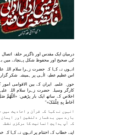
درمیان ایک مقدس اور ناگزیر حلقۂ اتصال ہ
کی صحیح اور محفوظ شکل پہنچانے میں بے مث
انہوں نے کہا کہ حضرت زہرا سلام اللہ عل
اس عظیم عطیۂ الٰہی پر ہمیشہ شکر گزار 
حوزہ علمیہ ایران کے بین الاقوامی امور
کارگر وسیلہ حضرت زہرا سلام اللہ علیہ
اخلاص کے ساتھ ایک بار پڑھیں: «اَللّهُمَّ صَلِّ عَلی ف
اَحَاطَ بِهِ عِلْمُکَ»"
انہوں نے کہا کہ قرآن و احادیث میں ح
بارے میں بے شمار دلنشین اور ایمان 
کہ آپ ہدایتِ انسانیت کا مرکزی نقطہ 
اپنے خطاب کے اختتام پر انہوں نے کہا کہ خد