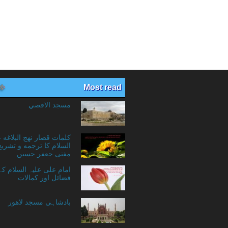
Most read
مسجد الاقصي
کلمات قصار نهج البلاغه 
السلام کا ترجمه و تشریح
مفتی جعفر حسین
امام علی علیہ السلام ک
فضائل اور کمالات
بادشاہی مسجد لاهور