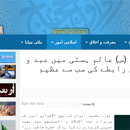
معرفت و اخلاق
اسلامی امور
ملٹی میڈیا
س) عالمِ ہستی میں عبد و
t Items
رابطے کی سب سے عظیم
Rate this item
(0 votes)
حوزہ علمیہ ایران کے بین الاقوامی امور کے
سربراہ، حجۃ الاسلام و المسلمین سید مفید
حسینی کوہساری نے کہا ہے کہ حضرت فاطمہ زہرا