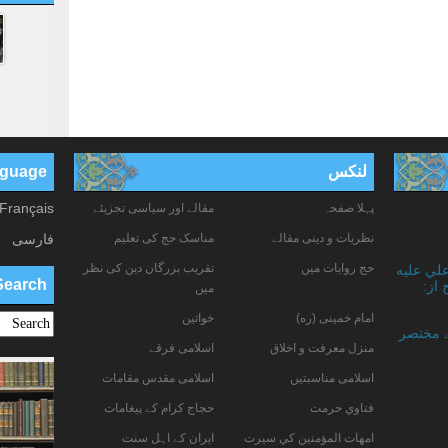
لنکس
anguage
Français
پہلا صفحہ
مقالے اور سیاسی تجزیئے
نظریات و دینی مقالے
مناسک حج کی تعلیم
فارسی
حج روایات میں
تقریب بزرگان دین کی نظر
علي عليه
Search
 از:
میں
امام خمینی (ره)
خواتين
ے مختصر
منزل معرفت و اخلاق
اسلامی فرقے
اسلامی مناسبتیں
اسلامی مقدس مقامات
فتاوي حرمت
حجاج کرام کے پیغامات
امهات المؤمنين كي سيرت
ایران کے اہل سنت