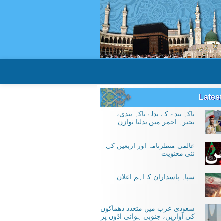
Lates
ناکہ بندے کے بدلے ناکہ بندی،
بحیرہ احمر میں بدلتا توازن
عالمی منظرنامہ اور اربعین کی
نئی معنویت
سپاہ پاسداران کا اہم اعلان
سعودی عرب میں متعدد دھماکوں
کی آوازیں، جنوبی ہوائی اڈوں پر