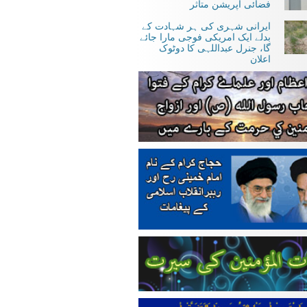
فضائی آپریشن متاثر
ایرانی شہری کی ہر شہادت کے
بدلے ایک امریکی فوجی مارا جائے
گا، جنرل عبداللہی کا دوٹوک
اعلان