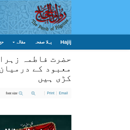
Hajij
پہلا صفحہ
مقالے
حج
حضرت فاطمہ زہرا (
معبود کے درمیان 
کڑی ہیں
font size
Print
Email