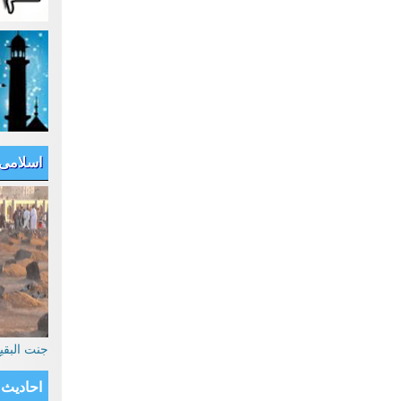
اسلامی
جنت البق
احادیث