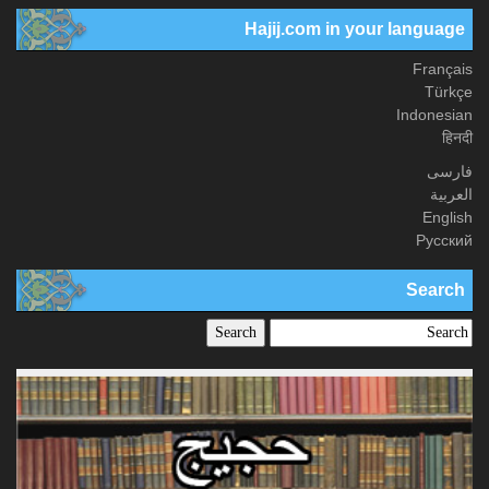
Hajij.com in your language
Français
Türkçe
Indonesian
हिनदी
فارسی
العربیة
English
Русский
Search