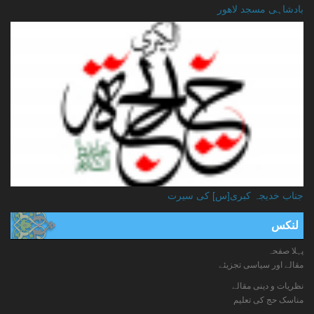
بادشاہی مسجد لاهور
جناب خدیجہ کبری[س] کی سیرت
لنکس
پہلا صفحہ
مقالے اور سیاسی تجزیئے
نظریات و دینی مقالے
مناسک حج کی تعلیم