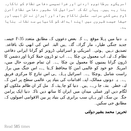
امریکی، برطانوی، اردنی اور فرانسیسی دفاعی نظام کو ناکارہ
بنا رہے ہیں۔ یہاں تک کہ اسرائیل کا مشہور دفاعی نظام آئرن
ڈوم بھی کئی مرتبہ مکمل ناکام ہوا، اور ایران نے تل ابیب اور
حیفا جیسے شہروں میں اپنے اہداف کو کامیابی سے نشانہ بنایا
ہے۔
یہ دنیا میں پہلا موقع ہے کہ بعض دعووں کے مطابق متعدد F-35 جیسے
جدید جنگی طیارے مار گرائے گئے ہیں البتہ اس کی ابھی تک باقاعدہ
تصدیق نہیں ہوئی۔ امریکی و اسرائیلی ڈرونز کو گرانا ایرانی دفاعی
نظام کے لیے اب معمول بن چکا ہے۔ اب تو ڈرون حملا کرنا اور دشمن کا
ڈرون گرانا یمنیوں کا معمول بن چکا ہے۔ ان تمام صورت حال میں،
امریکہ جو خود کو عالمی امن کا محافظ کہتا ہے، اس جنگ میں براہِ
راست شامل ہوچکا ہے۔ اسرائیل پہلے ہی اس تنازع کا مرکزی فریق
ہے۔ یہ دونوں ممالک، اپنے اقدامات کی بنیاد پر، عالمی سطح پر امن کے
لیے خطرہ بنتے جا رہے ہیں۔ دنیا کو چاہیئے کہ مل کر ان ظالم ملکوں کو
لگام دیں اور عملی میدان میں ایران کا ساتھ دیں تاکہ دنیا ایک پرامن
جگہ بن سکے اور یہاں سب برابری کی بنیاد پر بین الاقوامی اصولوں کے
مطابق جی سکیں۔
تحریر: محمد بشیر دولتی
Read
585
times