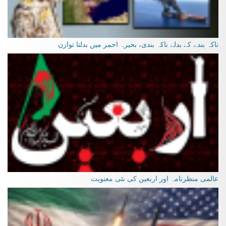
ناکہ بندے کے بدلے ناکہ بندی، بحیرہ احمر میں بدلتا توازن
عالمی منظرنامہ اور اربعین کی نئی معنویت