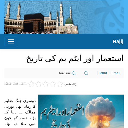
Hajij
Toggle
igation
استعمار اور ایٹم بم کی تاریخ
font size
Print
Email
Rate this item
(0 votes)
دوسری جنگ عظیم
کا زمانہ تھا۔ یورپی
ممالک نے دنیا کے
بڑے حصے کو خون
میں نہلا دیا تھا۔