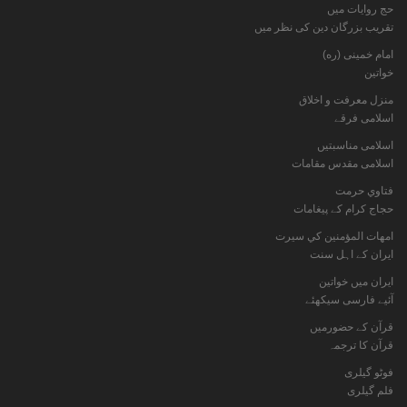
حج روایات میں
تقریب بزرگان دین کی نظر میں
امام خمینی (ره)
خواتين
منزل معرفت و اخلاق
اسلامی فرقے
اسلامی مناسبتیں
اسلامی مقدس مقامات
فتاوي حرمت
حجاج کرام کے پیغامات
امهات المؤمنين كي سيرت
ایران کے اہل سنت
ایران میں خواتین
آئیے فارسی سیکھئے
قرآن کے حضورمیں
قرآن کا ترجمہ
فوٹو گيلری
فلم گیلری