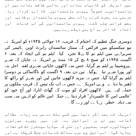
میں امریکہ کو کامیاب بنانے اور عالمی طاقت بنانے میں ان
سائنسدانوں، خصوصاً یہودی سائنسدانوں کا اہم کردار رہا۔
جرمنی سے ہجرت کرنے والے بعض یہودی سائنسدان برطانیہ اور
بعض فرانس چلے گئے۔ یہودی سائنسدانوں کی اس خدمات اور
اتحاد کا اثر ہم آج بھی دیکھ رہے ہیں۔
دوسری جنگِ عظیم کے اختتام کے قریب، ۱۶ جولائی ۱۹۴۵ء کو امریکہ نے
نیو میکسیکو میں فزکس کے ممتاز سائنسدان رابرٹ اوپن ہائیمر کی
سربراہی میں ایٹم بم کا پہلا تجربہ کیا۔ ایٹم بم کی ایجاد کے بعد، ۶
اگست ۱۹۴۵ء کو صبح ۸ بج کر ۱۵ منٹ پر امریکہ نے جاپان کے شہر
ہیروشیما پر ایٹم بم گرایا، جس سے لاکھوں جاپانی شہری لقمہ اجل بنے
اور پورا شہر تباہ ہوگیا۔ تین دن بعد، ۹ اگست کو ناگاساکی پر دوسرا
ایٹم بم گرایا گیا، جس نے مزید لاکھوں جانیں لیں اور شہر کو راکھ کا
ڈھیر بنا دیا۔ یہ وہی امریکہ ہے جس نے اب تک تیس کے قریب ملکوں پر
حملے کیے ہیں۔ لاکھوں افراد کو موت کے گھاٹ اتارا، اور آج خود کو
"عالمی امن کا علمبردار" قرار دیتا ہے جبکہ امن عالم کو انہیں سے سب
سے ذیادہ خطرہ رہا ہے اور رہے گا۔
امریکہ کے بعد اگر دنیا میں کسی ملک نے سب سے زیادہ مظالم
ڈھائے ہیں تو وہ اسرائیل ہے۔ غزہ میں بچوں، عورتوں،
اسپتالوں، خیمہ بستیوں اور حتیٰ کہ میڈیا سینٹرز تک کو نشانہ
بنایا گیا۔ اسرائیل چھ عرب ممالک کے ساتھ جنگ کرچکا ہے اور