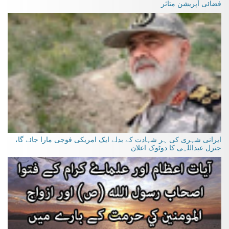
فضائی آپریشن متاثر
ایرانی شہری کی ہر شہادت کے بدلے ایک امریکی فوجی مارا جائے گا،
جنرل عبداللہی کا دوٹوک اعلان