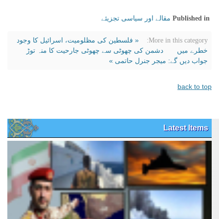
مقالے اور سیاسی تجزیئے
Published in
« فلسطین کی مظلومیت، اسرائیل کا وجود
More in this category:
خطرے میں
دشمن کی چھوٹی سے چھوٹی جارحیت کا منہ توڑ
جواب دیں گے: میجر جنرل حاتمی »
back to top
Latest Items