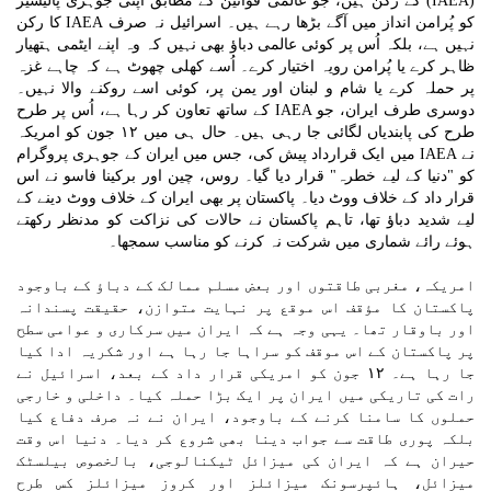
(IAEA) کے رکن ہیں، جو عالمی قوانین کے مطابق اپنی جوہری پالیسیز
کو پُرامن انداز میں آگے بڑھا رہے ہیں۔ اسرائیل نہ صرف IAEA کا رکن
نہیں ہے، بلکہ اُس پر کوئی عالمی دباؤ بھی نہیں کہ وہ اپنے ایٹمی ہتھیار
ظاہر کرے یا پُرامن رویہ اختیار کرے۔ اُسے کھلی چھوٹ ہے کہ چاہے غزہ
پر حملہ کرے یا شام و لبنان اور یمن پر، کوئی اسے روکنے والا نہیں۔
دوسری طرف ایران، جو IAEA کے ساتھ تعاون کر رہا ہے، اُس پر طرح
طرح کی پابندیاں لگائی جا رہی ہیں۔ حال ہی میں ۱۲ جون کو امریکہ
نے IAEA میں ایک قرارداد پیش کی، جس میں ایران کے جوہری پروگرام
کو "دنیا کے لیے خطرہ" قرار دیا گیا۔ روس، چین اور برکینا فاسو نے اس
قرار داد کے خلاف ووٹ دیا۔ پاکستان پر بھی ایران کے خلاف ووٹ دینے کے
لیے شدید دباؤ تھا، تاہم پاکستان نے حالات کی نزاکت کو مدنظر رکھتے
ہوئے رائے شماری میں شرکت نہ کرنے کو مناسب سمجھا۔
امریکہ، مغربی طاقتوں اور بعض مسلم ممالک کے دباؤ کے باوجود
پاکستان کا مؤقف اس موقع پر نہایت متوازن، حقیقت پسندانہ
اور باوقار تھا۔ یہی وجہ ہے کہ ایران میں سرکاری و عوامی سطح
پر پاکستان کے اس موقف کو سراہا جا رہا ہے اور شکریہ ادا کیا
جا رہا ہے۔ ۱۲ جون کو امریکی قرار داد کے بعد، اسرائیل نے
رات کی تاریکی میں ایران پر ایک بڑا حملہ کیا۔ داخلی و خارجی
حملوں کا سامنا کرنے کے باوجود، ایران نے نہ صرف دفاع کیا
بلکہ پوری طاقت سے جواب دینا بھی شروع کر دیا۔ دنیا اس وقت
حیران ہے کہ ایران کی میزائل ٹیکنالوجی، بالخصوص بیلسٹک
میزائل، ہائپرسونک میزائلز اور کروز میزائلز کس طرح