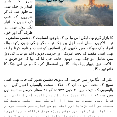
شہر کے شہر
کھنڈر بن چکے تھے۔
ساحلوں سے لے کر
شہروں کے قلب
تک لاشوں کے انبار
لگے ہوئے تھے۔ ہر
طرف آگ اور خون
کا بازار گرم تھا، لیکن اس تباہی کے باوجود انسانیت کے دشمن مطمئن نہ
تھے۔ لاکھوں انسان لقمۂ اجل بن چکے تھے، مگر جنگی جنون رکھنے والے
افراد پلک جھپکنے میں لاکھوں اور انسانوں کو نیست و نابود کرنا چاہتے
تھے۔ اسی مقصد کے تحت امریکہ اور جرمنی دونوں ایٹم بم بنانے کی دوڑ
میں شامل ہو چکے تھے۔ دونوں جانب جان لیا گیا تھا کہ جو فریق یہ
ہلاکت خیز ہتھیار پہلے بنائے گا اور استعمال کرے گا، وہی اس جنگ کا
فاتح ٹھرے گا۔
ہٹلر کی نگاہوں میں جرمنی کے یہودی دشمن تصور کیے جاتے تھے۔ اسی
سوچ کے تحت اُس نے ان کے خلاف سخت پالیسیاں اختیار کیں۔ ان
پالیسیوں کے نتیجے میں ۳ جون ۱۹۳۳ء کو ۲۶ ممتاز جرمن سائنسدانوں
میں سے ۱۴ نے ملک چھوڑ دیا۔ ان میں البرٹ آئن اسٹائن بھی
شامل تھے، جنہوں نے بعد ازاں امریکہ میں ایٹمی تحقیق کے
سلسلے کو آگے بڑھایا اور ایٹم بم کی تیاری میں کلیدی کردار
ادا کیا۔ ان کی ٹیم میں میکس بورن، جیمز فرانک، ماریا گوپرٹ
مایر اور دیگر اہم سائنسدان شامل تھے۔ یوں دوسری جنگِ عظیم