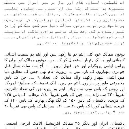
اب فلسطین، لبنان، شام اور حال ہی میں ایران میں مختلف
تنصیبات پر حملے کر چکا ہے۔ ان حملوں میں جیلوں، تعلیمی
اداروں، گھریلو مقامات، حتیٰ کہ ہسپتال اور خیمہ بستیاں بھی
محفوظ نہیں رہے۔ اگر دنیا اسرائیل اور امریکہ کی اس جارحیت
پر خاموش رہی تو یہ دونوں ممالک دنیا میں کسی ملک کو پُرامن
نہیں رہنے دیں گے۔ وقت ہے کہ عالمی برادری جاگے، اس سے پہلے
کہ سب کچھ کچلا جائے۔ امریکہ و اسرائیل عالمی قوانین کی سب سے
ذیادہ خلاف ورزی کرنے والے لاپرواہ ممالک ہیں۔
دونوں ممالک خود کئی ایٹم بم بنا رکھے ہیں اور ایٹم بم سمیت انتہائی
کیمیائی اور مہلک ہتھیار استعمال کر کے ہیں۔ دونوں ممالک کو ایران کا
پرامن ایٹمی پروگرام اور حق قبول نہیں ہے۔ آج سے سات سال قبل
جوہری ہتھیاروں کے بارے میں یہ رپورٹ عام تھی جس کے مطابق دنیا
میں ایٹمی ہتھیار رکھنے والے ممالک کی تعداد ۹ ہے، جن کے پاس
مجموعی طور پر ہزاروں ایٹم بم ہیں۔ ایک تخمینے کے مطابق: امریکہ
اور روس کے پاس سب سے زیادہ ایٹم بم ہیں، جن کی تعداد بالترتیب
تقریباً ۳۳۰ سے زائد ہے۔ چین کے پاس تقریباً ۲۸۰، برطانیہ کے پاس ۲۲۵
کے قریب، پاکستان کے پاس ۱۵۰ کے لگ بھگ، بھارت کے پاس ۱۴۰ کے
قریب، شمالی کوریا کے پاس ۳۰ سے ۴۰، اسرائیل کے پاس بھی تقریباً ۴۰
سے ۹۰ ایٹمی ہتھیار موجود ہیں۔
پاکستان، ایران اور دیگر ۳۵ ممالک انٹرنیشنل اٹامک انرجی ایجنسی