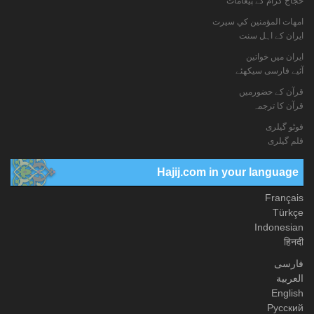
حجاج کرام کے پیغامات
امهات المؤمنين كي سيرت
ایران کے اہل سنت
ایران میں خواتین
آئیے فارسی سیکھئے
قرآن کے حضورمیں
قرآن کا ترجمہ
فوٹو گيلری
فلم گیلری
Hajij.com in your language
Français
Türkçe
Indonesian
हिनदी
فارسی
العربیة
English
Русский