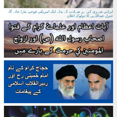
ایرانی شہری کی ہر شہادت کے بدلے ایک امریکی فوجی مارا جائے گا،
جنرل عبداللہی کا دوٹوک اعلان