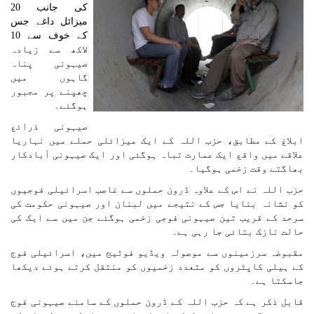
کی جانب 20
میزائل داغے جس
کے خوف سے 10
لاکھ سے زیادہ
صیہونی پناہ
گاہوں میں
چھپنے پر مجبور
ہوگئے۔
صیہونی ذرائع
ابلاغ کے مطابق، حزب اللہ کے ایک میزائلی حملے میں نہاریا
علاقے میں واقع ایک عمارت تباہ ہوگئی اور ایک صیہونی آبادکار
بھاگتے وقت زخمی ہوگیا۔
حزب اللہ نے اس کے علاوہ ڈرون حملوں سے غاصب اسرائیلی فوجیوں
کو نشانہ بنایا جس کے نتیجے میں لبنان اور صیہونی حکومت کی
سرحد کے قریب تین صیہونی فوجی زخمی ہوگئے جن میں سے ایک کی
حالت نازک بتائی جا رہی ہے۔
مقبوضہ سرزمینوں سے موصولہ ویڈیو فوٹیج میں، اسرائیلی فوج
کے ہیلی کاپٹروں کو متعدد زخمیوں کو منتقل کرتے ہوئے دیکھا
جاسکتا ہے۔
قابل ذکر ہے کہ حزب اللہ کے ڈرون حملوں کے سامنے صیہونی فوج