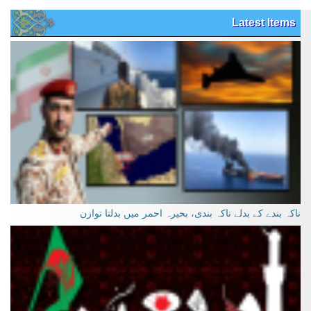
Latest Items
ناکہ بندے کے بدلے ناکہ بندی، بحیرہ احمر میں بدلتا توازن