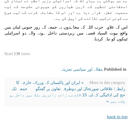
بے بس ہوگئی ہے یہاں تک کہ اسرائیلی وزیر اعظم نے لبنان کی
استقامتی تنظیم کے ڈرون طیاروں کو صیہونی حکومت کے لیے
سنجیدہ خطرہ قرار دیا ہے اور اس کا مقابلہ کرنے کے لیے فوج
سے کوئی ترکیب نکالنے کی اپیل کی ہے۔
اس کے علاوہ حزب اللہ کے مجاہدوں نے جمعے کے روز جنوبی لبنان میں
واقع بیوت السیاد قصبے میں زبردستی داخل ہونے والے دو اسرائیلی
ٹینکوں کو تباہ کردیا۔
Read
138
times
مقالے اور سیاسی تجزیئے
Published in
« ایران اور پاکستان کے وزرائے خارجہ کا
More in this category:
رابطہ؛ علاقائی صورتحال اور دوطرفہ تعاون پر گفتگو
جمعہ تک
حج کی ادائیگی کے لیے 15 لاکھ سے زائد زائرین ملک میں داخل ہو
چکے ہیں »
back to top