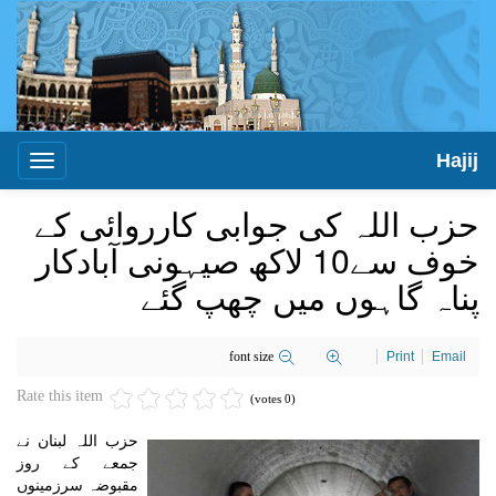
Hajij
Toggle
igation
حزب اللہ کی جوابی کارروائی کے
خوف سے10 لاکھ صیہونی آبادکار
پناہ گاہوں میں چھپ گئے
font size
Print
Email
Rate this item
(0 votes)
حزب اللہ لبنان نے
جمعے کے روز
مقبوضہ سرزمینوں