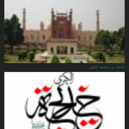
بادشاہی مسجد لاهور