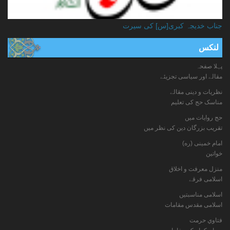
جناب خدیجہ کبری[س] کی سیرت
لنکس
پہلا صفحہ
مقالے اور سیاسی تجزیئے
نظریات و دینی مقالے
مناسک حج کی تعلیم
حج روایات میں
تقریب بزرگان دین کی نظر میں
امام خمینی (ره)
خواتين
منزل معرفت و اخلاق
اسلامی فرقے
اسلامی مناسبتیں
اسلامی مقدس مقامات
فتاوي حرمت