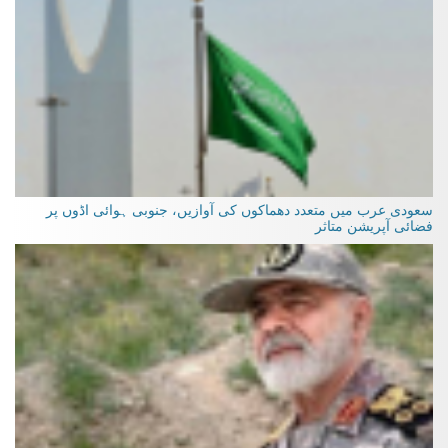
سعودی عرب میں متعدد دھماکوں کی آوازیں، جنوبی ہوائی اڈوں پر
فضائی آپریشن متاثر