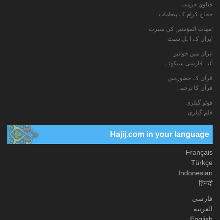
فتاوي حرمت
حجاج کرام کے پیغامات
امهات المؤمنين كي سيرت
ایران کے اہل سنت
ایران میں خواتین
آئیے فارسی سیکھئے
قرآن کے حضورمیں
قرآن کا ترجمہ
فوٹو گيلری
فلم گیلری
Hajij.com in your language
Français
Türkçe
Indonesian
हिनदी
فارسی
العربیة
English