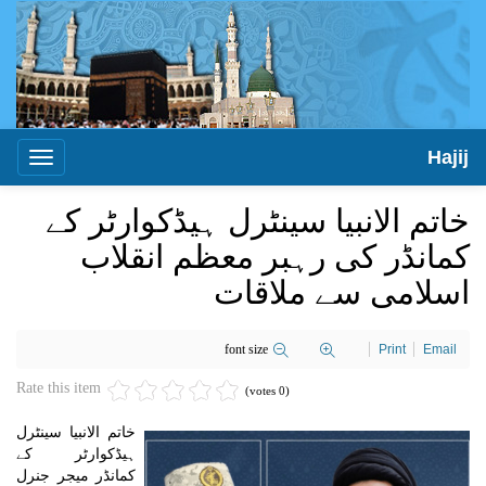
Hajij
Toggle
igation
خاتم الانبیا سینٹرل ہیڈکوارٹر کے
کمانڈر کی رہبر معظم انقلاب
اسلامی سے ملاقات
font size
Print
Email
Rate this item
(0 votes)
خاتم الانبیا سینٹرل
ہیڈکوارٹر کے
کمانڈر میجر جنرل