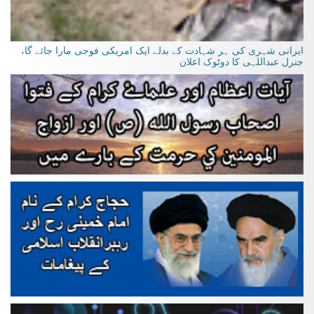
ایرانی شہری کی ہر شہادت کے بدلے ایک امریکی فوجی مارا جائے گا،
جنرل عبداللہی کا دوٹوک اعلان