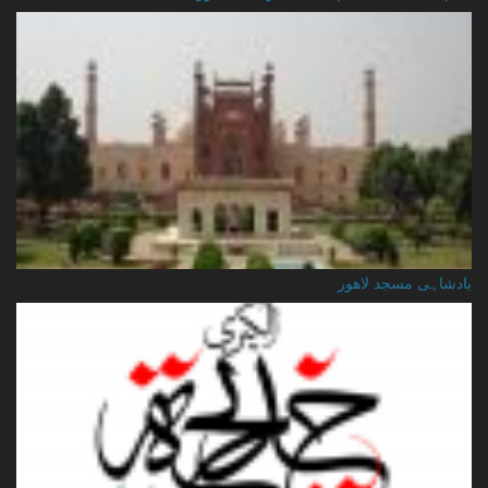
بادشاہی مسجد لاهور