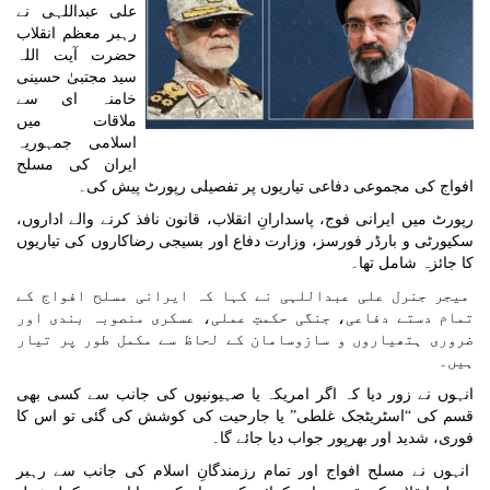
علی عبداللہی نے
رہبر معظم انقلاب
حضرت آیت اللہ
سید مجتبیٰ حسینی
خامنہ ای سے
ملاقات میں
اسلامی جمہوریہ
ایران کی مسلح
افواج کی مجموعی دفاعی تیاریوں پر تفصیلی رپورٹ پیش کی۔
رپورٹ میں ایرانی فوج، پاسدارانِ انقلاب، قانون نافذ کرنے والے اداروں،
سکیورٹی و بارڈر فورسز، وزارت دفاع اور بسیجی رضاکاروں کی تیاریوں
کا جائزہ شامل تھا۔
میجر جنرل علی عبداللہی نے کہا کہ ایرانی مسلح افواج کے
تمام دستے دفاعی، جنگی حکمتِ عملی، عسکری منصوبہ بندی اور
ضروری ہتھیاروں و سازوسامان کے لحاظ سے مکمل طور پر تیار
ہیں۔
انہوں نے زور دیا کہ اگر امریکہ یا صہیونیوں کی جانب سے کسی بھی
قسم کی “اسٹریٹجک غلطی” یا جارحیت کی کوشش کی گئی تو اس کا
فوری، شدید اور بھرپور جواب دیا جائے گا۔
انہوں نے مسلح افواج اور تمام رزمندگانِ اسلام کی جانب سے رہبر