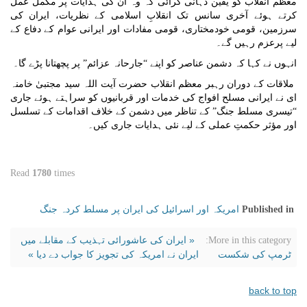
معظم انقلاب کو یقین دہانی کرائی کہ وہ ان کی ہدایات پر مکمل عمل
کرتے ہوئے آخری سانس تک انقلابِ اسلامی کے نظریات، ایران کی
سرزمین، قومی خودمختاری، قومی مفادات اور ایرانی عوام کے دفاع کے
لیے پرعزم رہیں گے۔
انہوں نے کہا کہ دشمن عناصر کو اپنے “جارحانہ عزائم” پر پچھتانا پڑے گا۔
ملاقات کے دوران رہبر معظم انقلاب حضرت آیت اللہ سید مجتبیٰ خامنہ
ای نے ایرانی مسلح افواج کی خدمات اور قربانیوں کو سراہتے ہوئے جاری
“تیسری مسلط جنگ” کے تناظر میں دشمن کے خلاف اقدامات کے تسلسل
اور مؤثر حکمتِ عملی کے لیے نئی ہدایات جاری کیں۔
Read
1780
times
امریکہ اور اسرائیل کی ایران پر مسلط کردہ جنگ
Published in
« ایران کی عاشورائی تہذیب کے مقابلے میں
More in this category:
ٹرمپ کی شکست
ایران نے امریکہ کی تجویز کا جواب دے دیا »
back to top