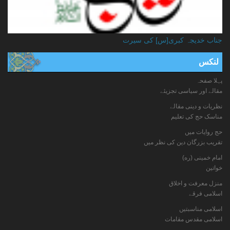
جناب خدیجہ کبری[س] کی سیرت
لنکس
پہلا صفحہ
مقالے اور سیاسی تجزیئے
نظریات و دینی مقالے
مناسک حج کی تعلیم
حج روایات میں
تقریب بزرگان دین کی نظر میں
امام خمینی (ره)
خواتين
منزل معرفت و اخلاق
اسلامی فرقے
اسلامی مناسبتیں
اسلامی مقدس مقامات