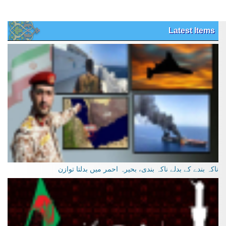
Latest Items
ناکہ بندے کے بدلے ناکہ بندی، بحیرہ احمر میں بدلتا توازن