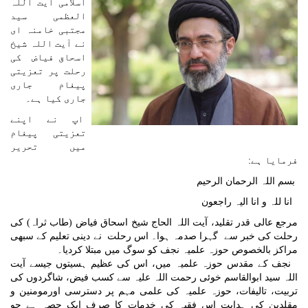
اسلامی آیت اللہ
العظمی سید
مجتبی خامنہ ای
نے آیت اللہ شیخ
اسحاق فیاض کی
رحلت پر تعزیتی
پیغام جاری
جاری کیا ہے۔
اپ نے اپنے
تعزیتی پیغام
میں تحریر
فرمایا ہے:
بسم اللہ الرحمان الرحیم
انا للہ و انا الیہ راجعون
مرجع عالی قدر تقلید، آیت اللہ الحاج شیخ اسحاق فیاض (طاب ثراہ) کی
رحلت کی خبر سے گہرا صدمہ ہوا۔ اس رحلت نے دینی تعلیم کے سبھی
مراکز بالخصوص حوزہ علمیہ نجف کو سوگ میں مبتلا کردیا۔
نجف کے مقدس حوزہ علمیہ میں، اس کی عظیم ہسیتوں جیسے آیت
اللہ سید ابوالقاسم خوئی رحمت اللہ علیہ سے کسب فیض، شاگردوں کی
تربیت، تالیفات، حوزہ علمیہ کی علمی مہم پر دسترسی اورمومنین و
مقلدین کی ہدایت اس فقیہ کی خدمات کا صرف ایک حصہ ہے جو