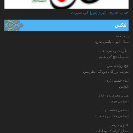
جناب خدیجہ کبری[س] کی سیرت
لنکس
پہلا صفحہ
مقالے اور سیاسی تجزیئے
نظریات و دینی مقالے
مناسک حج کی تعلیم
حج روایات میں
تقریب بزرگان دین کی نظر میں
امام خمینی (ره)
خواتين
منزل معرفت و اخلاق
اسلامی فرقے
اسلامی مناسبتیں
اسلامی مقدس مقامات
فتاوي حرمت
حجاج کرام کے پیغامات