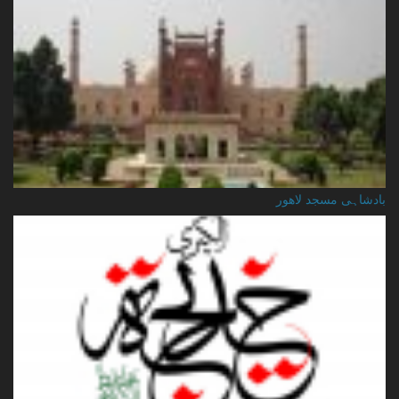
بادشاہی مسجد لاهور