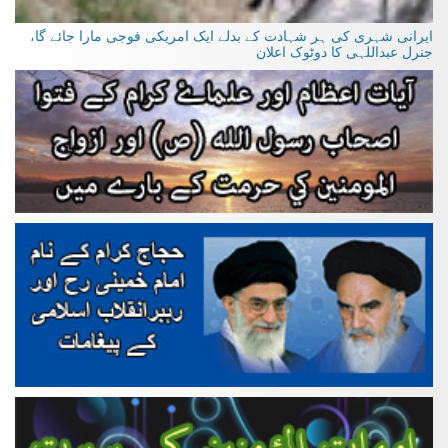
ایرانی شہری کی ہر شہادت کے بدلے ایک امریکی فوجی مارا جائے گا،
جنرل عبداللہی کا دوٹوک اعلان