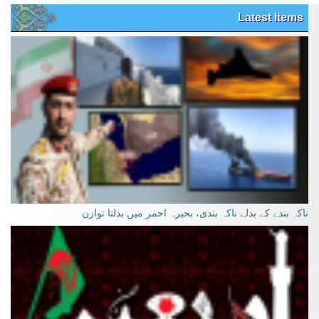
Latest Items
ناکہ بندے کے بدلے ناکہ بندی، بحیرہ احمر میں بدلتا توازن