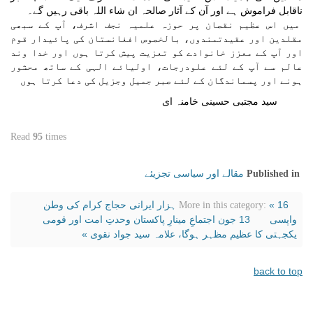
ناقابل فراموش ہے اور آن کے آثار صالحہ ان شاء اللہ باقی رہیں گے۔
میں اس عظیم نقصان پر حوزہ علمیہ نجف اشرف، آپ کے سبھی
مقلدین اور عقیدتمندوں، بالخصوص افغانستان کی پائیدار قوم
اور آپ کے معزز خانوادے کو تعزیت پیش کرتا ہوں اور خدا وند
عالم سے آپ کے لئے علودرجات، اولیائے الہی کے ساتھ محشور
ہونے اور پسماندگان کے لئے صبر جمیل وجزیل کی دعا کرتا ہوں
سید مجتبی حسینی خامنہ ای
Read
95
times
مقالے اور سیاسی تجزیئے
Published in
« 16 ہزار ایرانی حجاج کرام کی وطن
More in this category:
واپسی
13 جون اجتماعِ مینارِ پاکستان وحدتِ امت اور قومی
یکجہتی کا عظیم مظہر ہوگا، علامہ سید جواد نقوی »
back to top