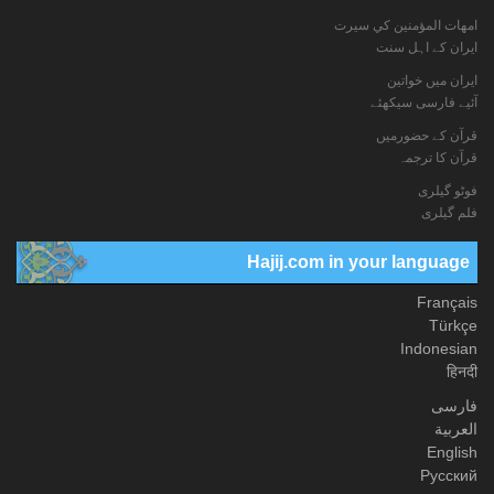
امهات المؤمنين كي سيرت
ایران کے اہل سنت
ایران میں خواتین
آئیے فارسی سیکھئے
قرآن کے حضورمیں
قرآن کا ترجمہ
فوٹو گيلری
فلم گیلری
Hajij.com in your language
Français
Türkçe
Indonesian
हिनदी
فارسی
العربیة
English
Русский