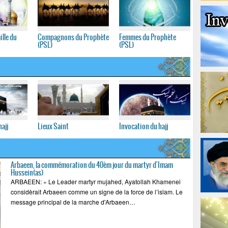
ille du
Compagnons du Prophète
Femmes du Prophète
(PSL)
(PSL)
ajj
Lieux Saint
Invocation du hajj
Arbaeen, la commémoration du 40èm jour du martyr d'Imam
Hussein(as)
ARBAEEN: « Le Leader martyr mujahed, Ayatollah Khamenei
considèrait Arbaeen comme un signe de la force de l’islam. Le
message principal de la marche d'Arbaeen…