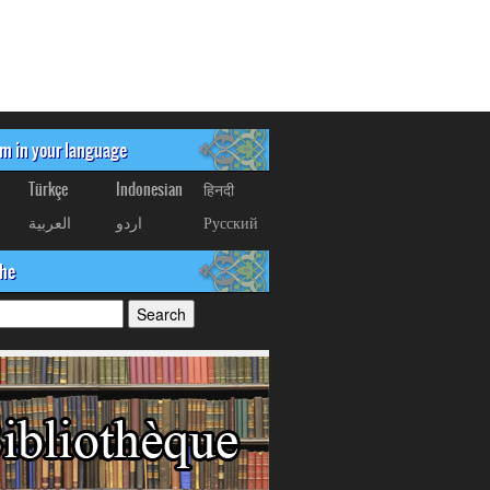
om in your language
Türkçe
Indonesian
हिनदी
العربیة
اردو
Русский
che