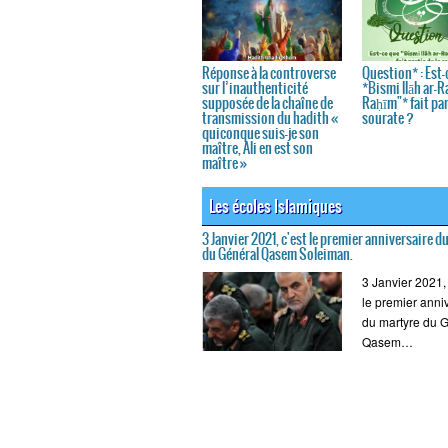
Réponse à la controverse
Question* : Est-
sur l’inauthenticité
*Bismi llāh ar-
supposée de la chaîne de
Raḥīm"* fait par
transmission du hadith «
sourate ?
quiconque suis-je son
maître, Ali en est son
maître »
Les écoles Islamiques
3 Janvier 2021, c'est le premier anniversaire d
du Général Qasem Soleiman.
3 Janvier 2021, 
le premier anni
du martyre du 
Qasem…