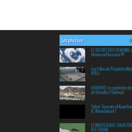
Les plus lus
LE SECRET DES 99 NOMS 
(Asma-oul housna) !!!!
Les Filles du Prophète 
(PSL)
OUHOUD: Le cimetière de
de Bataille d`Ouhoud
Tafsir: Sourate al-Kawtha
(L’Abondance) 1
LE MOUSTIQUE :UN AUTR
DU CORAN