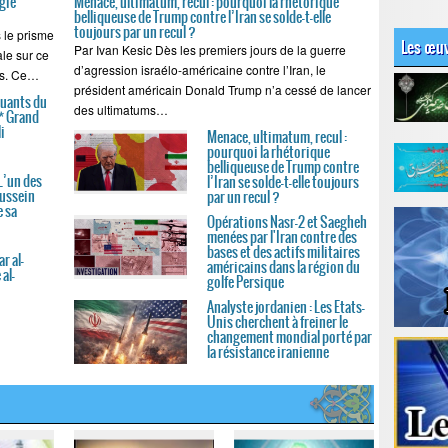
ogie
Menace, ultimatum, recul : pourquoi la rhétorique
belliqueuse de Trump contre l’Iran se solde-t-elle
toujours par un recul ?
s le prisme
Les œuv
Par Ivan Kesic Dès les premiers jours de la guerre
ale sur ce
d’agression israélo-américaine contre l’Iran, le
es. Ce…
président américain Donald Trump n’a cessé de lancer
uants du
des ultimatums…
* Grand
i
Menace, ultimatum, recul :
pourquoi la rhétorique
belliqueuse de Trump contre
L’un des
l’Iran se solde-t-elle toujours
Hussein
par un recul ?
e sa
Opérations Nasr-2 et Saegheh
menées par l'Iran contre des
bases et des actifs militaires
r al-
américains dans la région du
 al-
golfe Persique
Analyste jordanien : Les Etats-
Unis cherchent à freiner le
changement mondial porté par
la résistance iranienne