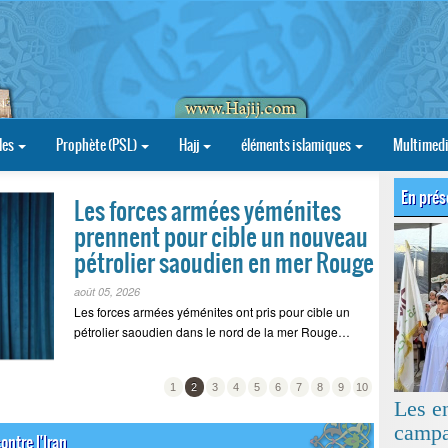
les
Prophète (PSL)
Hajj
éléments islamiques
Multimed
En prés
Les forces armées yéménites
prennent pour cible un nouveau
pétrolier saoudien en mer Rouge
août 05, 2026
Les forces armées yéménites ont pris pour cible un
pétrolier saoudien dans le nord de la mer Rouge…
1
2
3
4
5
6
7
8
9
10
Les e
campa
ntre l'Iran