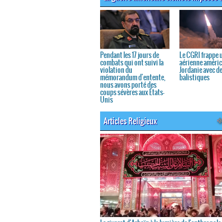
Pendant les 17 jours de
Le CGRI frappe 
combats qui ont suivi la
aérienne améric
violation du
Jordanie avec d
mémorandum d'entente,
balistiques
nous avons porté des
coups sévères aux États-
Unis
Articles Religieux