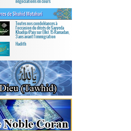
négociations en cours
res de Shahid Motahari
Toutes nos condoléances à
l'occasion du décés de Sayyeda
Khadija (Paix sur Elle). 15 Ramadan,
3 ans avant l'immigration
Hadith