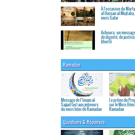
À l'occasion du Mart
al-Hassan al-Mujtaba, 
mois Safar
Achoura : un message
de dignité, de justice
liberté
Ramadan
Message de l’Imam al-
Le prône du Pro
Sajjad (as) aux jeûneurs
sur le Mois Béni
du mois béni de Ramadan
Ramadan
Questions & Réponses