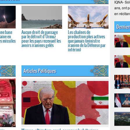
IQNA- Soi
ans, ont 
en récita
Dernier
une base
Aucun droit de passage
Les chaînes de
aine en
par le détroit d’Ormuz
production plus actives
es missiles
pour les pays recevant les
que jamais (ministre
avoirs iraniens gelés
iranien de la Défense par
intérim)
Articles Politiques