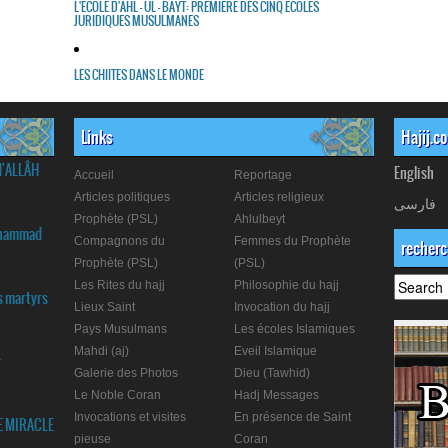
L'ECOLE D'AHL - UL - BAYT: PREMIERE DES CINQ ECOLES
JURIDIQUES MUSULMANES
LES CHIITES DANS LE MONDE
Links
Hajij.c
d'ALLÂH
English
Accueil
Reportage
Articles politiques
Articles religieux
فارسی
Prophète (PSL)
Ahlulbeyt
Muhammad
Compagnons du
Femmes du Prophète
recher
Prophète (PSL)
(PSL)
Les Rites du hajj
Philosophie du hajj
s martyrs
Lieux Saint
Invocation du hajj
Pays Musulmans
Les écoles Islamiques
Mahdi (aj)
Eveil Islamique
r
Galerie des Photos
Dieu (Tawhid)
Le Noble Coran
Hadj Messages
Invocations et visites
En présence de Saint
E MIRACLE
pieuse
Coran