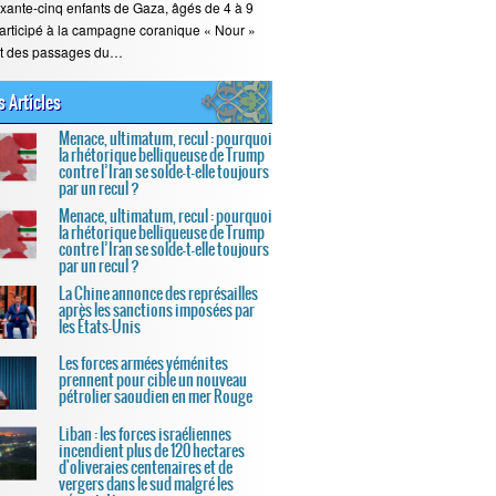
xante-cinq enfants de Gaza, âgés de 4 à 9
participé à la campagne coranique « Nour »
nt des passages du…
s Articles
Menace, ultimatum, recul : pourquoi
la rhétorique belliqueuse de Trump
contre l’Iran se solde-t-elle toujours
par un recul ?
Menace, ultimatum, recul : pourquoi
la rhétorique belliqueuse de Trump
contre l’Iran se solde-t-elle toujours
par un recul ?
La Chine annonce des représailles
après les sanctions imposées par
les États-Unis
Les forces armées yéménites
prennent pour cible un nouveau
pétrolier saoudien en mer Rouge
Liban : les forces israéliennes
incendient plus de 120 hectares
d'oliveraies centenaires et de
vergers dans le sud malgré les