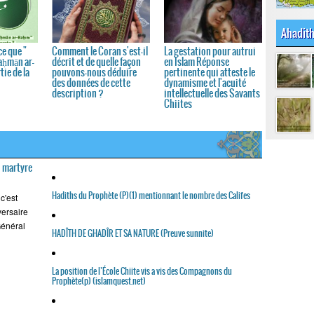
Ahadit
ce que "
Comment le Coran s'est-il
La gestation pour autrui
Raḥmān ar-
décrit et de quelle façon
en Islam Réponse
tie de la
pouvons-nous déduire
pertinente qui atteste le
des données de cette
dynamisme et l'acuité
description ?
intellectuelle des Savants
Chiites
u martyre
Hadiths du Prophète (P)(1) mentionnant le nombre des Califes
c'est
versaire
Général
HADÎTH DE GHADÎR ET SA NATURE (Preuve sunnite)
La position de l’École Chiite vis a vis des Compagnons du
Prophète(p) (islamquest.net)