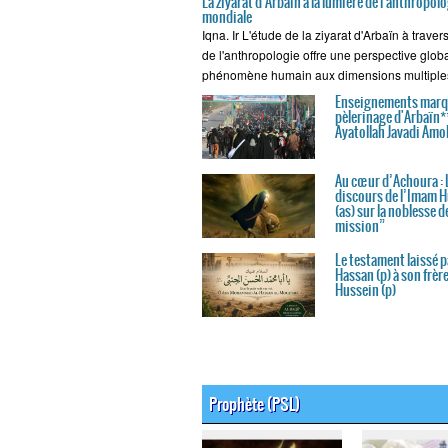
La ziyarat d'Arbaïn à la lumière de l'anthropol
mondiale
Iqna. Ir L'étude de la ziyarat d'Arbaïn à traver
de l'anthropologie offre une perspective glob
phénomène humain aux dimensions multipl
Enseignements marq
pèlerinage d'Arbaïn*
Ayatollah Javadi Amol
Au cœur d’Achoura : 
discours de l’Imam 
(as) sur la noblesse d
mission”
Le testament laissé pa
Hassan (p) à son frère
Hussein (p)
Prophète (PSL)