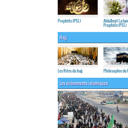
Prophète (PSL)
Ahlulbeyt La fam
Prophète (PSL)
Hajj
Les Rites du hajj
Philosophie du h
Les événements islamiques