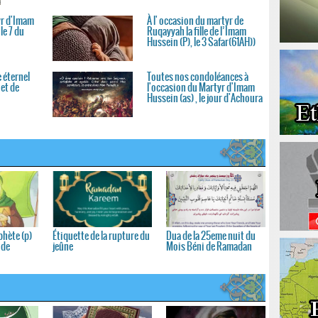
yr d'Imam
À l' occasion du martyr de
le 7 du
Ruqayyah la fille de l’Imam
Hussein (P), le 3 Safar(61AH))
 éternel
Toutes nos condoléances à
 et de
l'occasion du Martyr d'Imam
Hussein (as) , le jour d'Achoura
phète (p)
Étiquette de la rupture du
Dua de la 25eme nuit du
 de
jeûne
Mois Béni de Ramadan