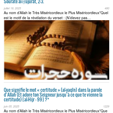
Sourate al-Ḥujurât, 2–3.
juillet 19, 2025
480
Au nom d’Allah le Très Miséricordieux le Plus Miséricordieux*Quel
est le motif de la révélation du verset : {N’élevez pas…
Que signifie le mot « certitude » (al-yaqîn) dans la parole
d’Allah {Et adore ton Seigneur jusqu’à ce que te vienne la
certitude} [al-Hijr : 99] ?*
juin 05, 2025
1229
Au nom d’Allah le Très Miséricordieux le Plus Miséricordieux*Que