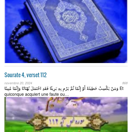
Sourate 4, verset 112
novembre 20, 2024
868
وَمَنْ يَكْسِبْ خَطِيئَةً أَوْ إِثْمًا ثُمَّ يَرْمِ بِهِ بَرِيئًا فَقَدِ احْتَمَلَ بُهْتَانًا وَإِثْمًا مُبِينًا Et
quiconque acquiert une faute ou…