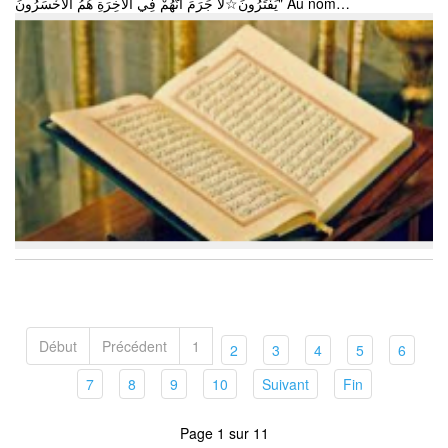
يَفْتَرُونَ☆لَا جَرَمَ أَنَّهُمْ فِي الْآخِرَةِ هُمُ الْأَخْسَرُونَ" Au nom…
Début
Précédent
1
(current)
(current)
(current)
(current)
(curren
2
3
4
5
6
(current)
(current)
(current)
(current)
(current)
(current)
7
8
9
10
Suivant
Fin
Page 1 sur 11