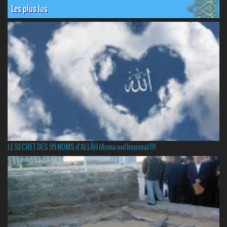
Les plus lus
LE SECRET DES 99 NOMS d'ALLÂH (Asma-oul housna) !!!!