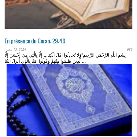
En présence du Coran: 29:46
mars 13, 2024
989
بِسْمِ اللَّهِ الرَّحْمَٰنِ الرَّحِيمِ"وَلَا تُجَادِلُوا أَهْلَ الْكِتَابِ إِلَّا بِالَّتِي هِيَ أَحْسَنُ إِلَّا
الَّذِينَ ظَلَمُوا مِنْهُمْ وَقُولُوا آمَنَّا بِالَّذِي أُنزِلَ إِلَيْنَا…