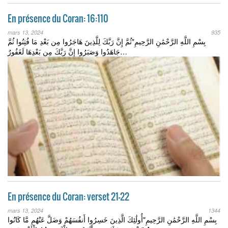
En présence du Coran: 16:110
mars 13, 2024
935
بِسْمِ اللَّهِ الرَّحْمَٰنِ الرَّحِيمِ"ثُمَّ إِنَّ رَبَّكَ لِلَّذِينَ هَاجَرُوا مِن بَعْدِ مَا فُتِنُوا ثُمَّ
جَاهَدُوا وَصَبَرُوا إِنَّ رَبَّكَ مِن بَعْدِهَا لَغَفُورٌ…
En présence du Coran: verset 21-22
mars 13, 2024
1344
بِسْمِ اللَّهِ الرَّحْمَٰنِ الرَّحِيمِ"أُولَٰئِكَ الَّذِينَ خَسِرُوا أَنفُسَهُمْ وَضَلَّ عَنْهُم مَّا كَانُوا