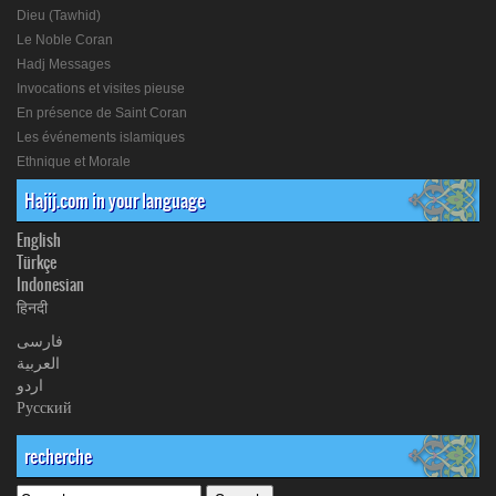
Dieu (Tawhid)
Le Noble Coran
Hadj Messages
Invocations et visites pieuse
En présence de Saint Coran
Les événements islamiques
Ethnique et Morale
Hajij.com in your language
English
Türkçe
Indonesian
हिनदी
فارسی
العربیة
اردو
Русский
recherche