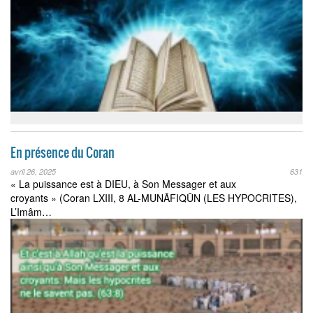
En présence du Coran
avril 26, 2025
631
« La puissance est à DIEU, à Son Messager et aux
croyants » (Coran LXIII, 8 AL-MUNĀFIQŪN (LES HYPOCRITES),
L’Imâm…