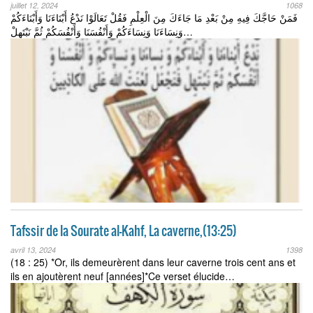
juillet 12, 2024
1068
فَمَنْ حَاجَّكَ فِيهِ مِنْ بَعْدِ مَا جَاءَكَ مِنَ الْعِلْمِ فَقُلْ تَعَالَوْا نَدْعُ أَبْنَاءَنَا وَأَبْنَاءَكُمْ
وَنِسَاءَنَا وَنِسَاءَكُمْ وَأَنْفُسَنَا وَأَنْفُسَكُمْ ثُمَّ نَبْتَهِلْ…
Tafssir de la Sourate al-Kahf, La caverne,(13:25)
avril 13, 2024
1398
(18 : 25) *Or, ils demeurèrent dans leur caverne trois cent ans et
ils en ajoutèrent neuf [années]*Ce verset élucide…