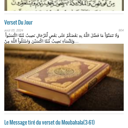
Verset Du Jour
août 05, 2024
904
وَلَا تَتَمَنَّوْاْ مَا فَضَّلَ اللَّهُ بِهِ بَعْضَكُمْ عَلَى بَعْضٍ لِّلرِّجَالِ نَصِيبٌ مِّمَّا اكْتَسَبُواْ
وَلِلنِّسَآءِ نَصِيبٌ مِّمَّا اكْتَسَبْنَ وَاسْئَلُواْ اللَّهَ مِنْ…
Le Message tiré du verset du Moubahala(3:61)