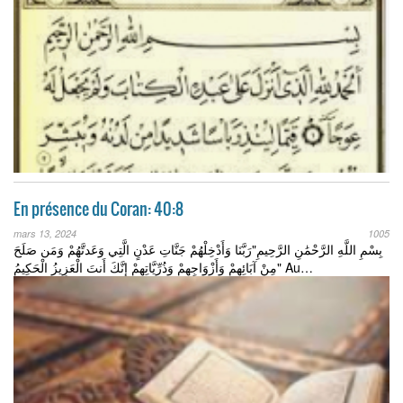
En présence du Coran: 40:8
mars 13, 2024
1005
بِسْمِ اللَّهِ الرَّحْمَٰنِ الرَّحِيمِ"رَبَّنَا وَأَدْخِلْهُمْ جَنَّاتِ عَدْنٍ الَّتِي وَعَدتَّهُمْ وَمَن صَلَحَ
مِنْ آبَائِهِمْ وَأَزْوَاجِهِمْ وَذُرِّيَّاتِهِمْ إِنَّكَ أَنتَ الْعَزِيزُ الْحَكِيمُ" Au…