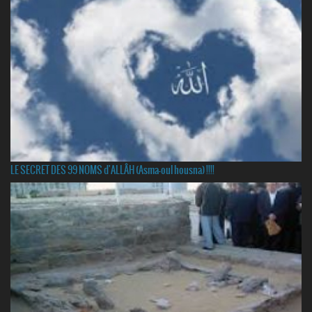
LE SECRET DES 99 NOMS d'ALLÂH (Asma-oul housna) !!!!