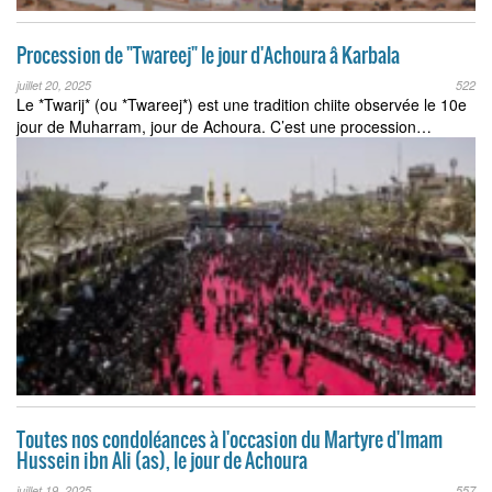
Procession de "Twareej" le jour d'Achoura â Karbala
juillet 20, 2025
522
Le *Twarij* (ou *Twareej*) est une tradition chiite observée le 10e
jour de Muharram, jour de Achoura. C’est une procession…
Toutes nos condoléances à l'occasion du Martyre d'Imam
Hussein ibn Ali (as), le jour de Achoura
juillet 19, 2025
557