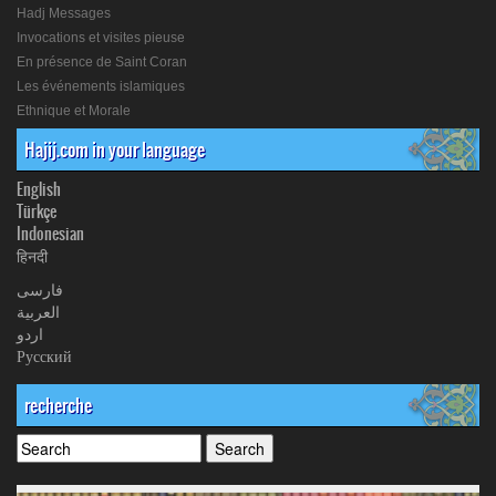
Hadj Messages
Invocations et visites pieuse
En présence de Saint Coran
Les événements islamiques
Ethnique et Morale
Hajij.com in your language
English
Türkçe
Indonesian
हिनदी
فارسی
العربیة
اردو
Русский
recherche