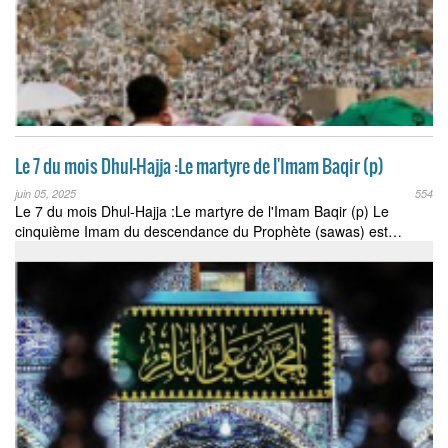
Le 7 du mois Dhul-Hajja :Le martyre de l'Imam Baqir (p)
juin 05, 2025
554
Le 7 du mois Dhul-Hajja :Le martyre de l'Imam Baqir (p) Le
cinquième Imam du descendance du Prophète (sawas) est…