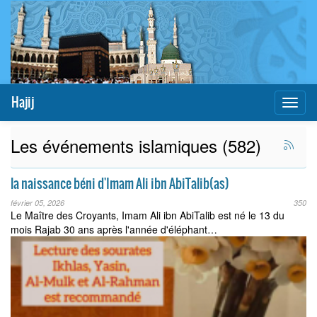
Hajij
Toggl
naviga
Les événements islamiques (582)
la naissance béni d'Imam Ali ibn AbiTalib(as)
février 05, 2026
350
Le Maître des Croyants, Imam Ali ibn AbiTalib est né le 13 du
mois Rajab 30 ans après l'année d'éléphant…