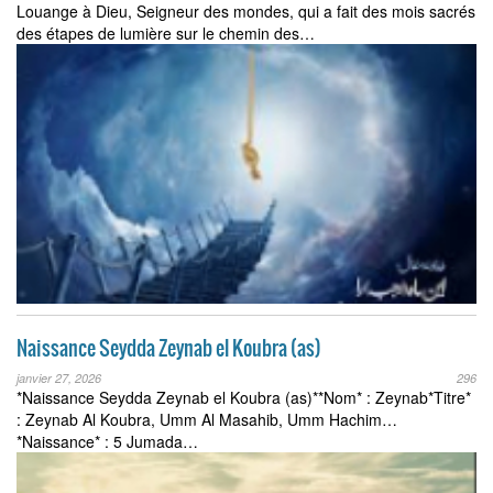
Louange à Dieu, Seigneur des mondes, qui a fait des mois sacrés
des étapes de lumière sur le chemin des…
Naissance Seydda Zeynab el Koubra (as)
janvier 27, 2026
296
*Naissance Seydda Zeynab el Koubra (as)**Nom* : Zeynab*Titre*
: Zeynab Al Koubra, Umm Al Masahib, Umm Hachim…
*Naissance* : 5 Jumada…