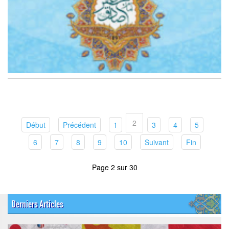
2
(current)
(current)
(current)
(current)
(current)
(current)
Début
Précédent
1
3
4
5
(current)
(current)
(current)
(current)
(current)
(current)
(current)
6
7
8
9
10
Suivant
Fin
Page 2 sur 30
Derniers Articles