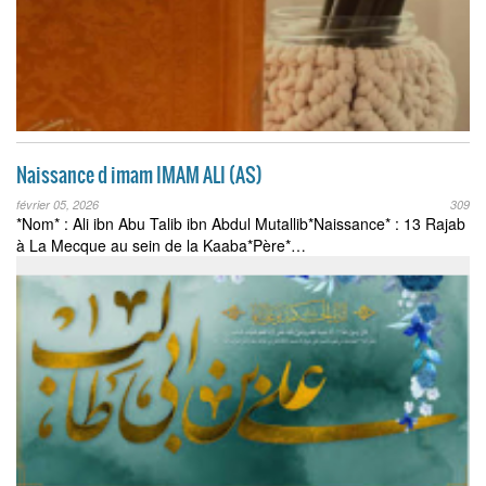
Naissance d imam IMAM ALI (AS)
février 05, 2026
309
*Nom* : Ali ibn Abu Talib ibn Abdul Mutallib*Naissance* : 13 Rajab
à La Mecque au sein de la Kaaba*Père*…