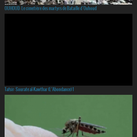
OUHOUD: Le cimetière des martyrs de Bataille d`Ouhoud
Tafsir: Sourate al-Kawthar (L’Abondance) 1