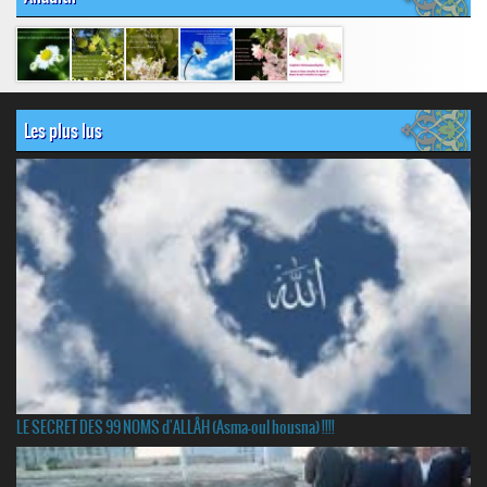
Les plus lus
LE SECRET DES 99 NOMS d'ALLÂH (Asma-oul housna) !!!!