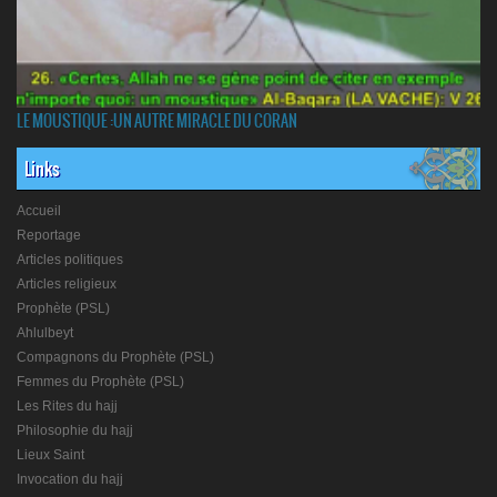
LE MOUSTIQUE :UN AUTRE MIRACLE DU CORAN
Links
Accueil
Reportage
Articles politiques
Articles religieux
Prophète (PSL)
Ahlulbeyt
Compagnons du Prophète (PSL)
Femmes du Prophète (PSL)
Les Rites du hajj
Philosophie du hajj
Lieux Saint
Invocation du hajj