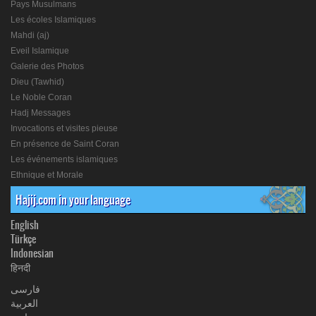
Pays Musulmans
Les écoles Islamiques
Mahdi (aj)
Eveil Islamique
Galerie des Photos
Dieu (Tawhid)
Le Noble Coran
Hadj Messages
Invocations et visites pieuse
En présence de Saint Coran
Les événements islamiques
Ethnique et Morale
Hajij.com in your language
English
Türkçe
Indonesian
हिनदी
فارسی
العربیة