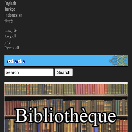
English
Türkçe
Indonesian
हिनदी
فارسی
العربیة
اردو
Русский
recherche