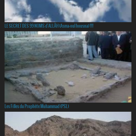
LE SECRET DES 99 NOMS d'ALLÂH (Asma-oul housna) !!!!
Les Filles du Prophète Muhammad (PSL)