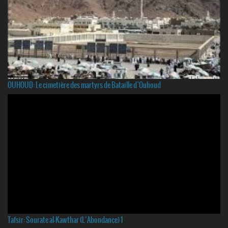
OUHOUD: Le cimetière des martyrs de Bataille d`Ouhoud
Tafsir: Sourate al-Kawthar (L’Abondance) 1