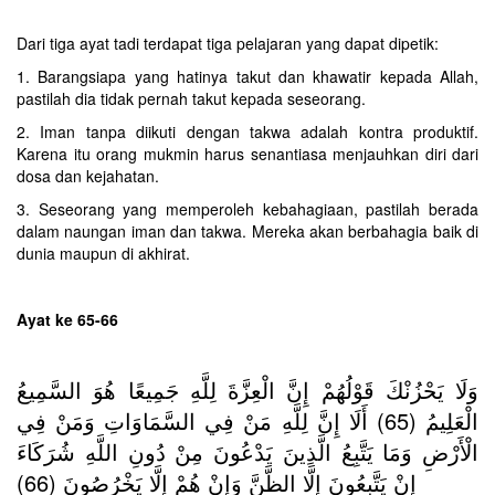
Dari tiga ayat tadi terdapat tiga pelajaran yang dapat dipetik:‎
1. Barangsiapa yang hatinya takut dan khawatir kepada Allah,
pastilah dia tidak pernah takut kepada seseorang.
2. Iman tanpa diikuti dengan takwa adalah kontra produktif.
Karena itu orang mukmin harus senantiasa menjauhkan diri dari
dosa dan kejahatan.
3. Seseorang yang memperoleh kebahagiaan, pastilah berada
dalam naungan iman dan takwa. Mereka akan berbahagia baik di
dunia maupun di akhirat.
Ayat ke 65-66
وَلَا يَحْزُنْكَ قَوْلُهُمْ إِنَّ الْعِزَّةَ لِلَّهِ جَمِيعًا هُوَ السَّمِيعُ
الْعَلِيمُ (65) أَلَا إِنَّ لِلَّهِ مَنْ فِي السَّمَاوَاتِ وَمَنْ فِي
الْأَرْضِ وَمَا يَتَّبِعُ الَّذِينَ يَدْعُونَ مِنْ دُونِ اللَّهِ شُرَكَاءَ
إِنْ يَتَّبِعُونَ إِلَّا الظَّنَّ وَإِنْ هُمْ إِلَّا يَخْرُصُونَ (66)