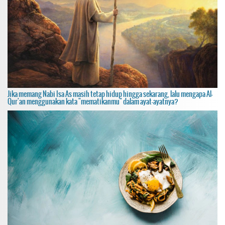
Jika memang Nabi Isa As masih tetap hidup hingga sekarang, lalu mengapa Al-
Qur'an menggunakan kata "mematikanmu" dalam ayat-ayatnya?