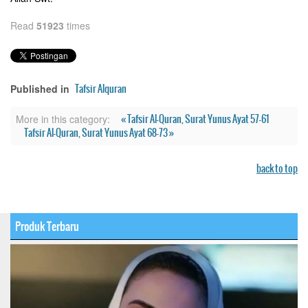
Read
51923
times
Tafsir Alquran
Published in
« Tafsir Al-Quran, Surat Yunus Ayat 57-61
More in this category:
Tafsir Al-Quran, Surat Yunus Ayat 68-73 »
back to top
Produk Terbaru