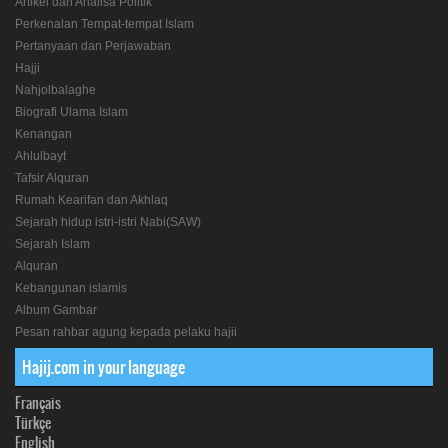
Artikel dan Analisa Politik
Perkenalan Tempat-tempat Islam
Pertanyaan dan Perjawaban
Hajji
Nahjolbalaghe
Biografi Ulama Islam
Kenangan
Ahlulbayt
Tafsir Alquran
Rumah Kearifan dan Akhlaq
Sejarah hidup istri-istri Nabi(SAW)
Sejarah Islam
Alquran
Kebangunan islamis
Album Gambar
Pesan rahbar agung kepada pelaku hajii
Hajij.com in your language
Français
Türkçe
English