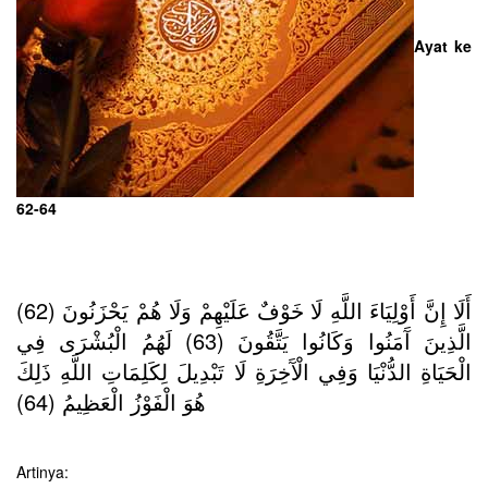
Ayat ke
62-64
أَلَا إِنَّ أَوْلِيَاءَ اللَّهِ لَا خَوْفٌ عَلَيْهِمْ وَلَا هُمْ يَحْزَنُونَ (62)
الَّذِينَ آَمَنُوا وَكَانُوا يَتَّقُونَ (63) لَهُمُ الْبُشْرَى فِي
الْحَيَاةِ الدُّنْيَا وَفِي الْآَخِرَةِ لَا تَبْدِيلَ لِكَلِمَاتِ اللَّهِ ذَلِكَ
هُوَ الْفَوْزُ الْعَظِيمُ (64)
Artinya: