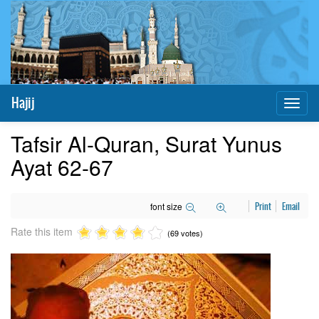
Hajij
Toggl
naviga
Tafsir Al-Quran, Surat Yunus
Ayat 62-67
font size
Print
Email
Rate this item
(69 votes)