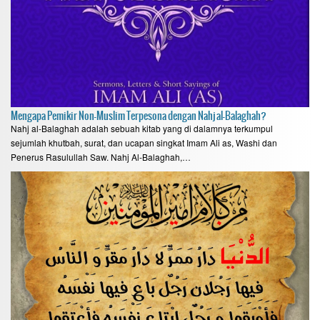
Mengapa Pemikir Non-Muslim Terpesona dengan Nahj al-Balaghah?
Nahj al-Balaghah adalah sebuah kitab yang di dalamnya terkumpul
sejumlah khutbah, surat, dan ucapan singkat Imam Ali as, Washi dan
Penerus Rasulullah Saw. Nahj Al-Balaghah,…