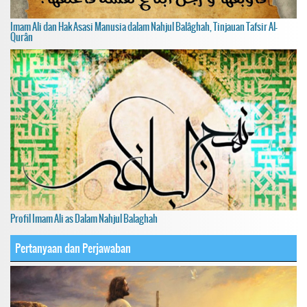
Imam Ali dan Hak Asasi Manusia dalam Nahjul Balâghah, Tinjauan Tafsir Al-
Qurân
Profil Imam Ali as Dalam Nahjul Balaghah
Pertanyaan dan Perjawaban