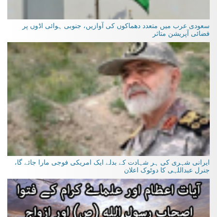
سعودی عرب میں متعدد دھماکوں کی آوازیں، جنوبی ہوائی اڈوں پر
فضائی آپریشن متاثر
ایرانی شہری کی ہر شہادت کے بدلے ایک امریکی فوجی مارا جائے گا،
جنرل عبداللہی کا دوٹوک اعلان