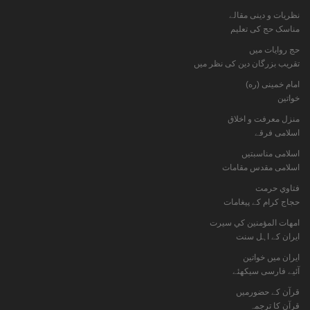
نظریات و دینی مقالے
مناسک حج کی تعلیم
حج روایات میں
تقریب بزرگان دین کی نظر میں
امام خمینی (ره)
خواتين
منزل معرفت و اخلاق
اسلامی فرقے
اسلامی مناسبتیں
اسلامی مقدس مقامات
فتاوي حرمت
حجاج کرام کے پیغامات
امهات المؤمنين كي سيرت
ایران کے اہل سنت
ایران میں خواتین
آئیے فارسی سیکھئے
قرآن کے حضورمیں
قرآن کا ترجمہ