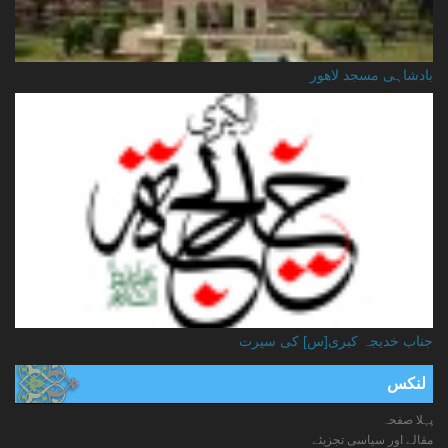
بادشاہی مسجد لاهور
جناب خدیجہ کبری[س] کی سیرت
لنکس
پہلا صفحہ
مقالے اور سیاسی تجزیئے