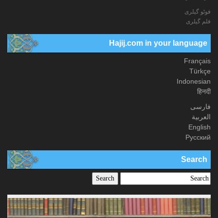
فوٹو گيلری
فلم گیلری
Hajij.com in your language
Français
Türkçe
Indonesian
हिनदी
فارسی
العربیة
English
Русский
Search