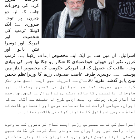
کرنے کی وجوہات
جاننے کے لیے دو
چیزوں پر توجہ
ضروری ہے: ایک
ڈونلڈ ٹرمپ کی
شخصیت اور
امریکہ اور دوسرا
نیتن یاہو اور
اسرائیل۔ ان میں سے ہر ایک اپنے مخصوص اہداف رکھتا ہے۔ ٹرمپ
غرور، تکبر اور جھوٹی خوداعتمادی کا شکار ہو چکا تھا جس کی بنیادی
وجہ، طاقت کے حصول کے لیے امریکی حکومت کے مخصوص انداز میں
پوشیدہ ہے۔ دوسری طرف غاصب صیہونی رژیم کا وزیراعظم بنجمن
نیتن یاہو گذشتہ تقریباً 20 سال سے امریکہ میں ایسا احمق صدر تلاش
کرنے میں مصروف تھا جو اسرائیل کی توسیع پسندانہ اور
جارحانہ پالیسیوں کا ساتھ دیتے ہوئے ایران پر فوجی جارحیت
کا آغاز کرے۔ چونکہ وہ بہت اچھی طرح اس حقیقت سے آگاہ ہے کہ
ایران، سیاسی ارادے کے ساتھ ساتھ فوجی اور اقتصادی طاقت کے
لحاظ سے بھی اسرائیل کا مقابلہ کرنے کی طاقت رکھتا ہے۔
اسرائیل کی غاصب صیہونی رژیم اپنے تمام تر دعووں کے باوجود
براہ راست طور پر ایران سے دوبدو جنگ کرنے کی طاقت نہیں
رکھتی۔ لہذا بنجمن نیتن یاہو نے ایران کے اندرونی حالات کی