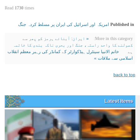
Read
1730
times
امریکہ اور اسرائیل کی ایران پر مسلط کردہ جنگ
Published in
« ایران: آبنائے ہرمز کو پھر سے
More in this category:
کھولنے کا واحد راستہ، جنگ اور بحری ناکہ بندی کا خاتمہ
ہے
خاتم الانبیا سینٹرل ہیڈکوارٹر کے کمانڈر کی رہبر معظم انقلاب
اسلامی سے ملاقات »
back to top
Latest Items