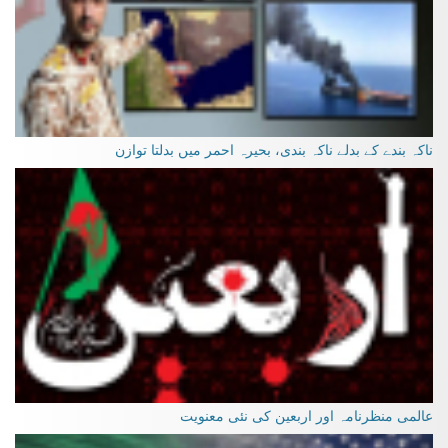
ناکہ بندے کے بدلے ناکہ بندی، بحیرہ احمر میں بدلتا توازن
عالمی منظرنامہ اور اربعین کی نئی معنویت