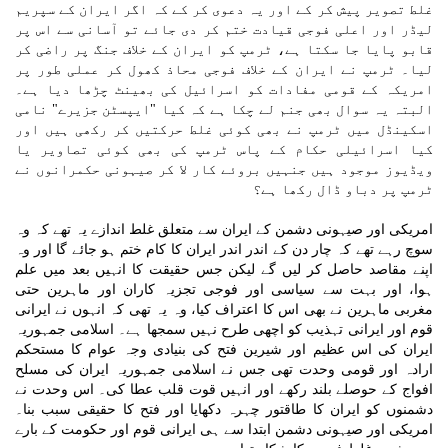
غلط تصویر پیش کر کے اور یہ دعوی کر کے کہ اگر ایران کے سپریم
لیڈر اور اعلی فوجی قیادت ختم کر دی جائے تو آسانی سے اس پر
قابو پایا جا سکتا ہے، ٹرمپ کو ایران کے خلاف جنگ پر راضی کر
لیا۔ ٹرمپ نے ایران کے خلاف فوجی محاذ کھول کر عملی طور پر
امریکہ کے قومی مفادات کو اسرائیل کی بھینٹ چڑھا دیا ہے۔
البتہ یہ سوال بھی جنم لے چکا ہے کہ کیا "ایپسٹن جزیرے" نامی
اسکینڈل میں ٹرمپ نے بھی کوئی غلط حرکتیں کر رکھی ہیں اور
کیا اسرائیلی حکام کے پاس ٹرمپ کی بھی کوئی تصاویر یا
ویڈیوز موجود ہیں جنہیں بروئے کار لا کر صیہونی حکمرانوں نے
ٹرمپ پر دباو ڈال رکھا ہے؟
امریکی اور صیہونی دشمن کے ایران سے متعلق غلط اندازے یہ تھے کہ وہ
سوچ رہے تھے کہ چار دن کے اندر اندر ایران کا کام ختم ہو جائے گا اور وہ
اپنے مقاصد حاصل کر لیں گے لیکن جس حقیقت کا انہیں بعد میں علم
ہوا، اور بہت سے سیاسی اور فوجی تجزیہ کاران اور ماہرین حتی
مغربی ماہرین نے بھی اس کا اعتراف کیا، وہ یہ تھی کہ انہوں نے ایرانی
قوم اور ایرانی تہذیب کو اچھی طرح نہیں سمجھا ہے۔ اسلامی جمہوریہ
ایران کی اس عظیم اور شیرین فتح کی بنیادی وجہ عوام کا مستحکم
ارادہ اور قومی وحدت تھی جس نے اسلامی جمہوریہ ایران کی مسلح
افواج کے حوصلے بلند رکھے اور انہیں قوت قلب عطا کی۔ اس وحدت نے
دشمنوں کو ایران کا طاقتور چہرہ دکھایا اور فتح کا حقیقی سبب بنا۔
امریکی اور صیہونی دشمن ابتدا سے ہی ایرانی قوم اور حکومت کے بارے