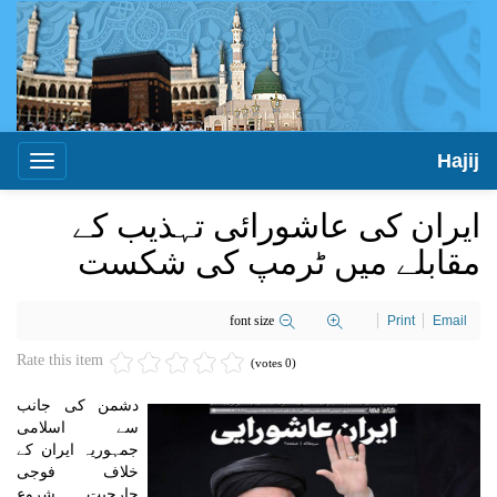
Hajij
Toggle
igation
ایران کی عاشورائی تہذیب کے
مقابلے میں ٹرمپ کی شکست
font size
Print
Email
Rate this item
(0 votes)
دشمن کی جانب
سے اسلامی
جمہوریہ ایران کے
خلاف فوجی
جارحیت شروع