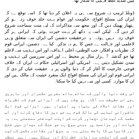
میں شدید غلط فہمی کا شکار تھا۔
ڈونلڈ ٹرمپ نے شروع سے ہی یہ اعلان کر دیا تھا کہ اسے توقع ہے کہ
ایران کی مسلح افواج، حکومت اور عوام بہت جلد خوف زدہ ہو کر
ہتھیار پھینک دیں گے اور مجھ سے مذاکرات کے لیے منت سماجت شروع
کر دیں گے۔ لیکن اسے یہ دکھ کر بہت حیرت ہوئی کہ ایرانی ہر گز
خوف زدہ نہیں ہوئے۔ یہ درحقیقت دشمن کی ایران سے متعلق وہی
لاعلمی اور جہالت ہے جس کا ہم نے تذکرہ کیا ہے۔ دشمن، ایرانی قوم
کے نظریات و افکار، حب الوطنی، اعلی اہداف، اور اس تہذیب سے لاعلم
تھا جو گذشتہ 7 ہزار سال پر محیط ہے اور اس سرزمین کی تہذیب و
تمدن تشکیل دیتی ہے۔ امریکی اور اسرائیلی حکام نے ایران کے خلاف
فوجی جارحیت کا آغاز کر کے دنیا والوں پر یہ حقیقت عیاں کر دی کہ
ایرانی قوم اور ایران کی مسلح افواج ایک منفرد حیثیت کے مالک ہیں اور
ان کا موازنہ کسی اور سے نہیں کیا جا سکتا۔
اس وقت دنیا والوں کے ساتھ ساتھ مغربی حکمران اور ماہرین
بھی اس حقیقت سے آگاہ ہو چکے ہیں کہ ایرانی قوم کے نظریات
اور عقائد اسلام کی بنیاد پر استوار ہیں۔ ایرانی قوم ایک
عاشورائی تہذیب کی مالک قوم ہے جو دین کا دفاع کرنے اور اس
مقصد کے لیے جان نچھاور کرنے کو اپنے لیے فخر سمجھتی ہے۔ یہ
شہادت اور مزاحمت پر مبنی سوچ ہے جو جنگ کے میدان میں فتح
اور کامیابی کا باعث بنتی ہے۔ یہ سوچ اور عقائد، دشمن کے لیے
ہر قسم کے اسلحے سے زیادہ خطرناک اور مہلک ہیں۔ رہبر معظم