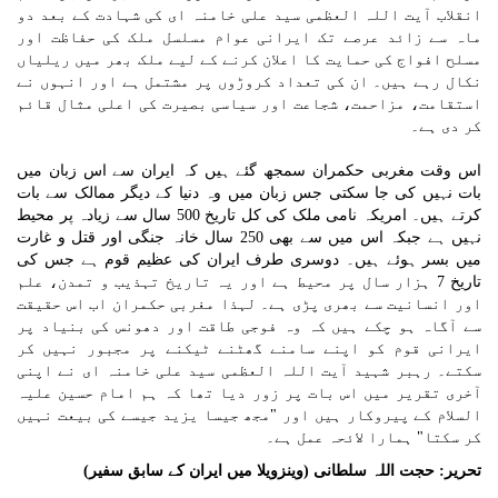
انقلاب آیت اللہ العظمی سید علی خامنہ ای کی شہادت کے بعد دو
ماہ سے زائد عرصے تک ایرانی عوام مسلسل ملک کی حفاظت اور
مسلح افواج کی حمایت کا اعلان کرنے کے لیے ملک بھر میں ریلیاں
نکال رہے ہیں۔ ان کی تعداد کروڑوں پر مشتمل ہے اور انہوں نے
استقامت، مزاحمت، شجاعت اور سیاسی بصیرت کی اعلی مثال قائم
کر دی ہے۔
اس وقت مغربی حکمران سمجھ گئے ہیں کہ ایران سے اس زبان میں
بات نہیں کی جا سکتی جس زبان میں وہ دنیا کے دیگر ممالک سے بات
کرتے ہیں۔ امریکہ نامی ملک کی کل تاریخ 500 سال سے زیادہ پر محیط
نہیں ہے جبکہ اس میں سے بھی 250 سال خانہ جنگی اور قتل و غارت
میں بسر ہوئے ہیں۔ دوسری طرف ایران کی عظیم قوم ہے جس کی
تاریخ 7 ہزار سال پر محیط ہے اور یہ تاریخ تہذیب و تمدن، علم
اور انسانیت سے بھری پڑی ہے۔ لہذا مغربی حکمران اب اس حقیقت
سے آگاہ ہو چکے ہیں کہ وہ فوجی طاقت اور دھونس کی بنیاد پر
ایرانی قوم کو اپنے سامنے گھٹنے ٹیکنے پر مجبور نہیں کر
سکتے۔ رہبر شہید آیت اللہ العظمی سید علی خامنہ ای نے اپنی
آخری تقریر میں اس بات پر زور دیا تھا کہ ہم امام حسین علیہ
السلام کے پیروکار ہیں اور "مجھ جیسا یزید جیسے کی بیعت نہیں
کر سکتا" ہمارا لائحہ عمل ہے۔
تحریر: حجت اللہ سلطانی (وینزویلا میں ایران کے سابق سفیر)