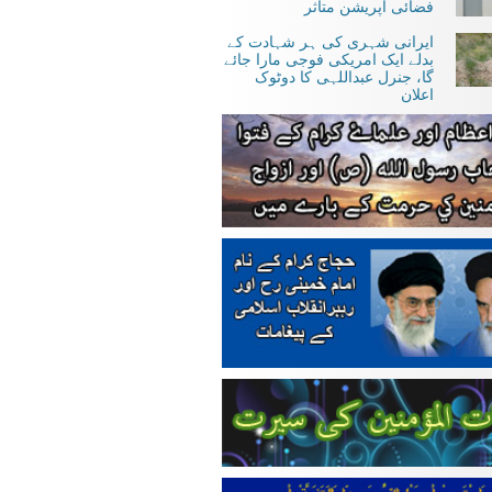
فضائی آپریشن متاثر
ایرانی شہری کی ہر شہادت کے
بدلے ایک امریکی فوجی مارا جائے
گا، جنرل عبداللہی کا دوٹوک
اعلان