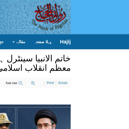
Hajij
پہلا صفحہ
مقالے
حج
خاتم الانبیا سینٹرل 
معظم انقلاب اسلامی
font size
Print
Email