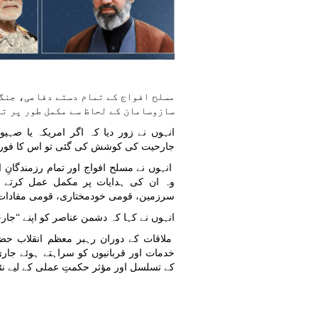
مسلح افواج کے تمام دستے دفاعی، جنگی
سازوسامان کے لحاظ سے مکمل طور پر ت
انہوں نے زور دیا کہ اگر امریکہ یا ص
جارحیت کی کوشش کی گئی تو اس کا فوری، 
انہوں نے مسلح افواج اور تمام رزمندگانِ
وہ ان کی ہدایات پر مکمل عمل کرتے ہ
سرزمین، قومی خودمختاری، قومی مفادات او
انہوں نے کہا کہ دشمن عناصر کو اپنے “جارحا
ملاقات کے دوران رہبر معظم انقلاب حضر
خدمات اور قربانیوں کو سراہتے ہوئے جا
کے تسلسل اور مؤثر حکمتِ عملی کے لیے نئ