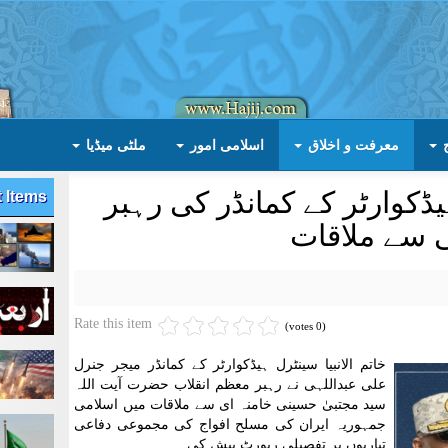
معرفت و اخلاق
اسلامی امور
ملٹی میڈیا
ہیڈکوارٹر کے کمانڈر کی رہبر
t Items
 سے ملاقات
Rate this item
(0 votes)
خاتم الانبیا سینٹرل ہیڈکوارٹر کے کمانڈر میجر جنرل
علی عبداللہی نے رہبر معظم انقلاب حضرت آیت اللہ
سید مجتبیٰ حسینی خامنہ ای سے ملاقات میں اسلامی
جمہوریہ ایران کی مسلح افواج کی مجموعی دفاعی
تیاریوں پر تفصیلی رپورٹ پیش کی۔