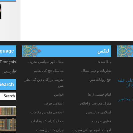
لنکس
anguage
Français
پہلا صفحہ
مقالے اور سیاسی تجزیئے
نظریات و دینی مقالے
مناسک حج کی تعلیم
فارسی
حج روایات میں
تقریب بزرگان دین کی نظر
علي عليه
Search
 از:
میں
امام خمینی (ره)
خواتين
ے مختصر
منزل معرفت و اخلاق
اسلامی فرقے
اسلامی مناسبتیں
اسلامی مقدس مقامات
فتاوي حرمت
حجاج کرام کے پیغامات
امهات المؤمنين كي سيرت
ایران کے اہل سنت