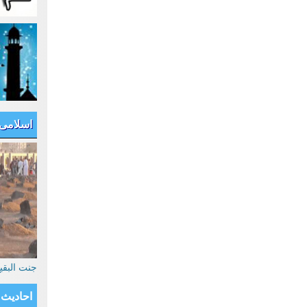
اسلامی
جنت البق
احادیث