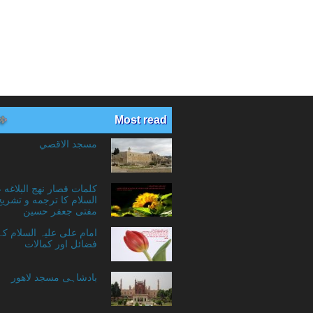
Most read
مسجد الاقصي
کلمات قصار نهج البلاغه 
السلام کا ترجمه و تشریح
مفتی جعفر حسین
امام علی علیہ السلام ک
فضائل اور کمالات
بادشاہی مسجد لاهور