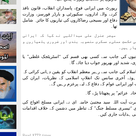
رپورٹ میں ایرانی فوج، پاسدارانِ انقلاب، قانون نافذ
کرنے والے اداروں، سکیورٹی و بارڈر فورسز، وزارت
دفاع اور بسیجی رضاکاروں کی تیاریوں کا جائزہ شامل
تھا۔
میجر جنرل علی عبداللہی نے کہا کہ ایرانی
 حکمتِ عملی، عسکری منصوبہ بندی اور ضروری ہتھیاروں و
یار ہیں۔
ہیونیوں کی جانب سے کسی بھی قسم کی “اسٹریٹجک غلطی” یا
شدید اور بھرپور جواب دیا جائے گا۔
 اسلام کی جانب سے رہبر معظم انقلاب کو یقین دہانی کرائی کہ
وئے آخری سانس تک انقلابِ اسلامی کے نظریات، ایران کی
ر ایرانی عوام کے دفاع کے لیے پرعزم رہیں گے۔
نہ عزائم” پر پچھتانا پڑے گا۔
ت آیت اللہ سید مجتبیٰ خامنہ ای نے ایرانی مسلح افواج کی
ری “تیسری مسلط جنگ” کے تناظر میں دشمن کے خلاف اقدامات
ی ہدایات جاری کیں۔
Read
1772
times