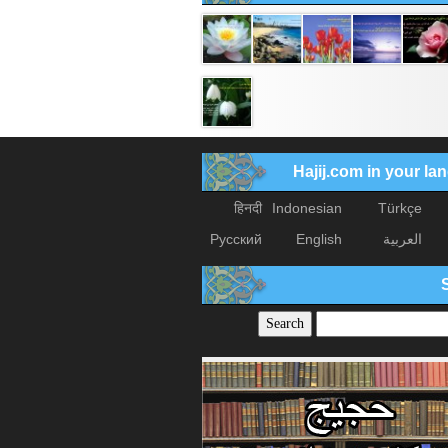
Hajij.com in your l
हिनदी
Indonesian
Türkçe
العربیة
English
Русский