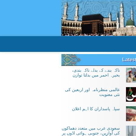
Lates
ناکہ بندے کے بدلے ناکہ بندی،
بحیرہ احمر میں بدلتا توازن
عالمی منظرنامہ اور اربعین کی
نئی معنویت
سپاہ پاسداران کا اہم اعلان
سعودی عرب میں متعدد دھماکوں
کی آوازیں، جنوبی ہوائی اڈوں پر