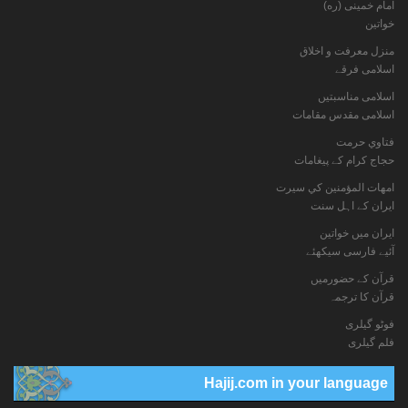
امام خمینی (ره)
خواتين
منزل معرفت و اخلاق
اسلامی فرقے
اسلامی مناسبتیں
اسلامی مقدس مقامات
فتاوي حرمت
حجاج کرام کے پیغامات
امهات المؤمنين كي سيرت
ایران کے اہل سنت
ایران میں خواتین
آئیے فارسی سیکھئے
قرآن کے حضورمیں
قرآن کا ترجمہ
فوٹو گيلری
فلم گیلری
Hajij.com in your language