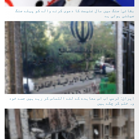
بقائی: جنگ میں مال غنیمت کا دعوی کرنے والے کو پہلے جنگ
جیتنی ہوتی ہے
ایران: ٹرمپ اب اس معاہدے کے لئے التماس کر رہے ہیں جسے خود
وہ ختم کر چکے ہیں