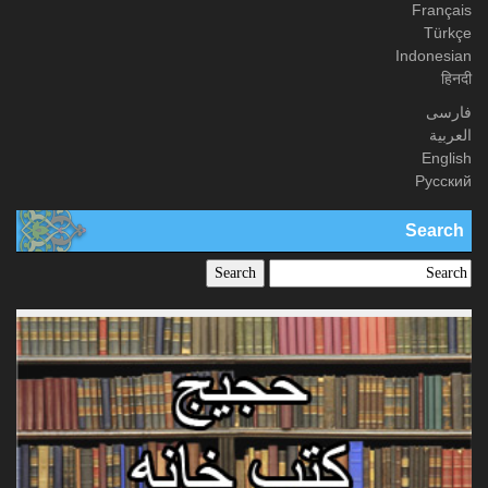
Français
Türkçe
Indonesian
हिनदी
فارسی
العربیة
English
Русский
Search