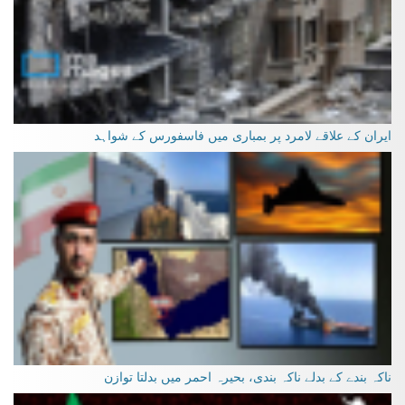
ایران کے علاقے لامرد پر بمباری میں فاسفورس کے شواہد
ناکہ بندے کے بدلے ناکہ بندی، بحیرہ احمر میں بدلتا توازن