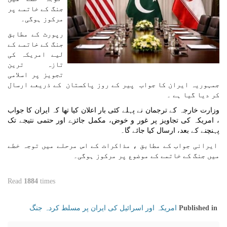
جنگ کے خاتمے پر
مرکوز ہوگی۔
رپورٹ کے مطابق
جنگ کے خاتمے کے
لیے امریکہ کی
تازہ ترین
تجویز پر اسلامی
جمہوریہ ایران کا جواب پیر کے روز پاکستان کے ذریعے ارسال
کر دیا گيا ہے ۔
وزارت خارجہ کے ترجمان نے پہلے کئی بار اعلان کیا تھا کہ ایران کا جواب
، امریکہ کی تجاویز پر غور و خوض، مکمل جائزے اور حتمی نتیجے تک
پہنچنے کے بعد، ارسال کیا جائے گا۔
ایرانی جواب کے مطابق ، مذاکرات کے اس مرحلے میں توجہ خطے
میں جنگ کے خاتمے کے موضوع پر مرکوز ہوگی۔
Read
1884
times
امریکہ اور اسرائیل کی ایران پر مسلط کردہ جنگ
Published in