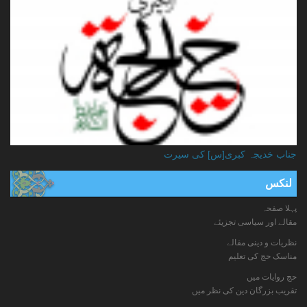
جناب خدیجہ کبری[س] کی سیرت
لنکس
پہلا صفحہ
مقالے اور سیاسی تجزیئے
نظریات و دینی مقالے
مناسک حج کی تعلیم
حج روایات میں
تقریب بزرگان دین کی نظر میں