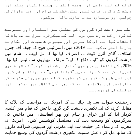
کرنے کے لیے داعش اور جھبۃ النصرہ جیسے انتہاء پسند اور
دہشت گرد گروہ قائم کیے، لیکن خطے کے عوام اور ذمہ داران کی
چوکسی اور ہوشیاری سے یہ سازش ناکام ہوگئی۔
خطے میں دہشت گرد گروہوں کی تشکیل میں استکبار اور صیہونیت
کے کردار کے بارے میں حزب اللہ کے سیکرٹری جنرل نے جس بات کا
انکشاف کیا ہے، اس کا مغربی اور صیہونی شخصیات اور حکام نے
بارہا اعتراف کیا ہے۔ 2019ء میں، اسرائیلی فوج کے چیف آف جنرل
اسٹاف، گاڈی آئزن کوٹ نے اعتراف کیا تھا کہ تل ابیب نے شام میں
دہشت گردوں کو "اپنے دفاع کے لیے" مہلک ہتھیاروں سے لیس کیا تھا۔
2016ء کی انتخابی مہم میں "داعش دہشت گرد گروہ" کے قیام میں
امریکہ کی مدد کے بارے میں "ڈونلڈ ٹرمپ" کے بیانات، اس گروہ
اور اسی طرح کے گروہوں کو مضبوط کرنے میں صیہونی حکومت کی
بالواسطہ اور بلاواسطہ مدد کو بھی اسی تناظر میں دیکھنے اور
پرکھنے کی ضرورت ہے۔
درحقیقت شواہد سے پتہ چلتا ہے کہ امریکہ نے مزاحمت کے بلاک کا
مقابلہ کرنے کے لیے تکفیری دہشت گرد گروہ داعش کے قیام میں کلیدی
کردار ادا کیا اور عراق و شام اور پھر افغانستان میں داعش کی
سرگرمیوں کو وسعت دینے کی مسلسل کوششیں کیں۔ امریکہ نے
مغرب کے رہنماء کی حیثیت سے اپنے مغربی اور صہیونی شراکت داروں
کے ساتھ مل کر داعش سمیت تکفیری دہشت گردوں کی وسیع حمایت