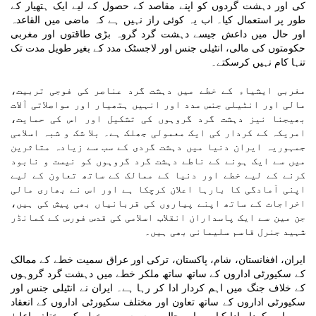
کی اور دہشت گردوں کو اپنے مقاصد کے حصول کے لیے ایک ہتھیار کے
طور پر استعمال کیا۔ اب یہ کوئی راز نہیں ہے کہ ماضی میں القاعدہ
اور حال میں داعش جیسے دہشت گرد گروہ بڑی طاقتوں اور مغربی
حکومتوں کی مالی، انٹیلی جنس اور لاجسٹک مدد کے بغیر طویل مدت تک
تنہا کام نہیں کرسکتے۔
مغربی ایشیاء کے خطے میں دہشت گرد عناصر کی فوجی تربیت،
مالی اور انٹیلی جنس مدد اور انہیں ہتھیار اور مواصلاتی آلات
بھیجنا نیز دہشت گرد گروہوں کی تشکیل اور اس کی حمایت،
امریکہ کے کردار کی ایک معمولی جھلک ہے۔ بلا شک و شبہ اسلامی
جمہوریہ ایران دنیا میں دہشت گردی کے سب سے زیادہ متاثرین
میں سے ایک ہونے کے ناطے دہشت گرد گروہوں کو نیست و نابود
کرنے کے لیے خطے اور دنیا کے ممالک کے ساتھ تعاون کے لیے
اپنی آمادگی کا بارہا اعلان کرچکا ہے اور اس نے بھاری مالی
اخراجات کے ساتھ اپنے پیاروں کی قربانیاں بھی پیش کی ہیں،
جن مین سے ایک پاسداران انقلاب اسلامی کی قدس فورس کے کمانڈر
شہید جنرل قاسم سلیمانی بھی ہیں۔
ایران، افغانستان، شام، پاکستان، ترکی اور عراق سمیت خطے کے ممالک
کے سکیورٹی اداروں کے ساتھ ساتھ ملکر خطے میں دہشت گرد گروہوں
کے خلاف جنگ میں اہم کردار ادا کر رہا ہے۔ ایران نے انٹیلی جنس اور
سکیورٹی اداروں کے ساتھ تعاون اور مختلف سکیورٹی اداروں کے انعقاد