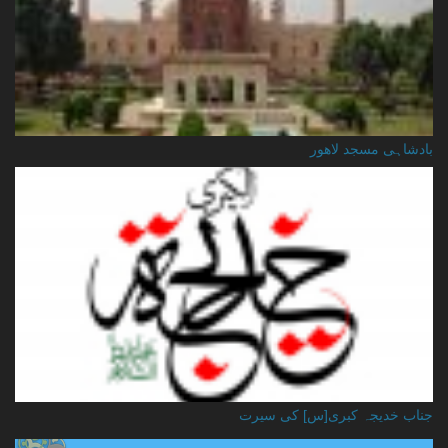
بادشاہی مسجد لاهور
جناب خدیجہ کبری[س] کی سیرت