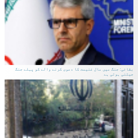
بقائی: جنگ میں مال غنیمت کا دعوی کرنے والے کو پہلے جنگ
جیتنی ہوتی ہے