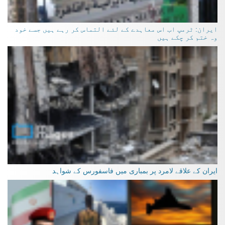
ایران: ٹرمپ اب اس معاہدے کے لئے التماس کر رہے ہیں جسے خود
وہ ختم کر چکے ہیں
ایران کے علاقے لامرد پر بمباری میں فاسفورس کے شواہد