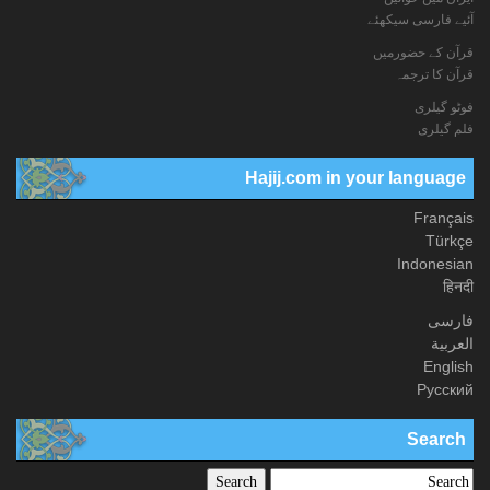
آئیے فارسی سیکھئے
قرآن کے حضورمیں
قرآن کا ترجمہ
فوٹو گيلری
فلم گیلری
Hajij.com in your language
Français
Türkçe
Indonesian
हिनदी
فارسی
العربیة
English
Русский
Search