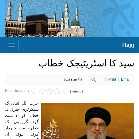
Hajij
Toggle
igation
سید کا اسٹریٹیجک خطاب
font size
Print
Email
Rate this item
(0 votes)
حزب اللہ لبنان کے
سیکرٹری جنرل نے
خطے کو دہشت
گرد گروہوں کے
خطرے سے خبردار
کرتے ہوئے ان