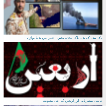
ناکہ بندے کے بدلے ناکہ بندی، بحیرہ احمر میں بدلتا توازن
عالمی منظرنامہ اور اربعین کی نئی معنویت