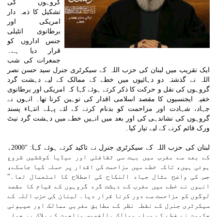
گروہوں کی
تشکیل کا ذمہ دار
امریکی اور
برطانوی انٹیلی
جنس اداروں کو
قرار دیا ہے۔
جمعرات کی شب
ایک تقریب میں لبنان کی حزب اللہ کے سیکرٹری جنرل سید حسن نصر
اللہ نے گذشتہ دو دہائیوں میں خطے کے ممالک کے لیے دہشت گرد
گروہوں کی نقل و حرکت کا ذکر کرتے ہوئے کہا کہ امریکی اور برطانوی
خفیہ ایجنسیوں کا مقصد اسلامی اقدار کی توہین کرنا تھا۔ انہوں نے
جہاد، شہادت اور مزاحمت کو بدنام کرنے کے لئے پہلے انتہاء پسند
گروہوں کی نشاندہی کی اور بعد میں انہیں خطے میں دہشت گرد نیٹ
ورک قائم کرنے کے لیے تیار کیا۔
لبنان کی حزب اللہ کے سیکرٹری جنرل نے تاکید کرتے ہوئے کہا: "2000ء
کے بعد سے مغرب میں بہت سی ثقافتی اور میڈیا کوششیں شروع
ہوئی ہیں، تاکہ خطے میں مزاحمت کی اقدار پر حملہ کیا جاسکے،
جس کی واضح مثال جہاد النکاح کی اصطلاح کا استعمال تھا۔"
انہوں نے خطے میں مغرب کے دہشت گرد گروہوں کے قیام کا مقصد
لوگوں کو مزاحمت سے دور کرنا قرار دیا۔ لبنان کی حزب اللہ کے
سیکرٹری جنرل کے نقطہ نظر کے مطابق مغربی ممالک اور صیہونی
حکومت نے خطے کے مسلم ممالک بالخصوص مزاحمت کے بلاک پر حملہ