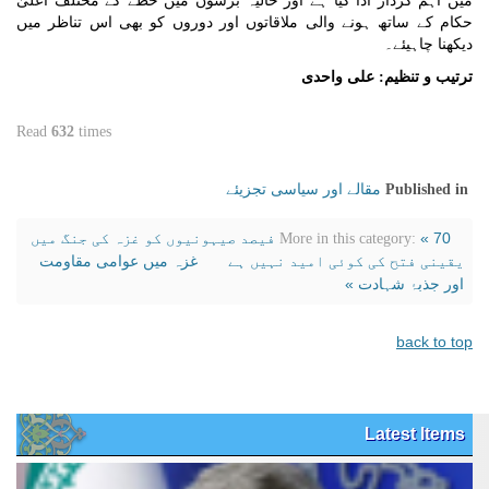
میں اہم کردار ادا کیا ہے اور حالیہ برسوں میں خطے کے مختلف اعلیٰ
حکام کے ساتھ ہونے والی ملاقاتوں اور دوروں کو بھی اس تناظر میں
دیکھنا چاہیئے۔
ترتیب و تنظیم: علی واحدی
Read
632
times
مقالے اور سیاسی تجزیئے
Published in
« 70 فیصد صیہونیوں کو غزہ کی جنگ میں
More in this category:
یقینی فتح کی کوئی امید نہیں ہے
غزہ میں عوامی مقاومت
اور جذبۂ شہادت »
back to top
Latest Items