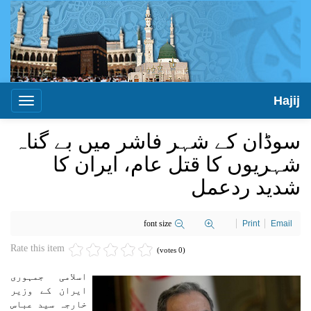
Hajij
Toggle
igation
سوڈان کے شہر فاشر میں بے گناہ
شہریوں کا قتل عام، ایران کا
شدید ردعمل
font size
Print
Email
Rate this item
(0 votes)
اسلامی جمہوری
ایران کے وزیر
خارجہ سید عباس