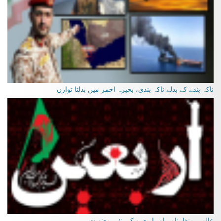
ناکہ بندے کے بدلے ناکہ بندی، بحیرہ احمر میں بدلتا توازن
عالمی منظرنامہ اور اربعین کی نئی معنویت