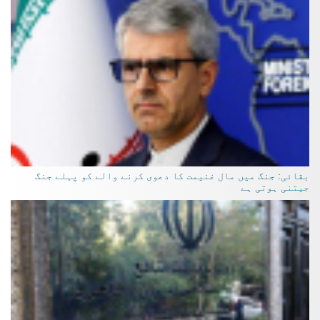
بقائی: جنگ میں مال غنیمت کا دعوی کرنے والے کو پہلے جنگ
جیتنی ہوتی ہے