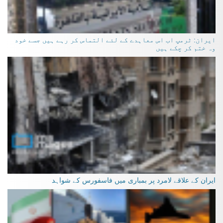
ایران: ٹرمپ اب اس معاہدے کے لئے التماس کر رہے ہیں جسے خود
وہ ختم کر چکے ہیں
ایران کے علاقے لامرد پر بمباری میں فاسفورس کے شواہد