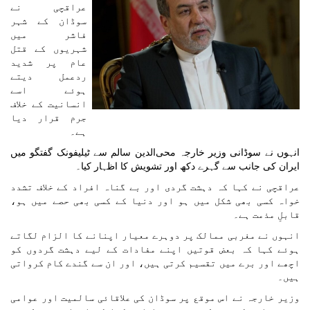
عراقچی نے
سوڈان کے شہر
فاشر میں
شہریوں کے قتل
عام پر شدید
ردعمل دیتے
ہوئے اسے
انسانیت کے خلاف
جرم قرار دیا
ہے۔
انہوں نے سوڈانی وزیر خارجہ محی‌الدین سالم سے ٹیلیفونک گفتگو میں
ایران کی جانب سے گہرے دکھ اور تشویش کا اظہار کیا۔
عراقچی نے کہا کہ دہشت گردی اور بے گناہ افراد کے خلاف تشدد
خواہ کسی بھی شکل میں ہو اور دنیا کے کسی بھی حصے میں ہو،
قابلِ مذمت ہے۔
انہوں نے مغربی ممالک پر دوہرے معیار اپنانے کا الزام لگاتے
ہوئے کہا کہ بعض قوتیں اپنے مفادات کے لیے دہشت گردوں کو
اچھے اور برے میں تقسیم کرتی ہیں، اور ان سے گندے کام کرواتی
ہیں۔
وزیر خارجہ نے اس موقع پر سوڈان کی علاقائی سالمیت اور عوامی