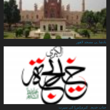
بادشاہی مسجد لاهور
جناب خدیجہ کبری[س] کی سیرت