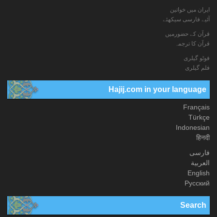
ایران میں خواتین
آئیے فارسی سیکھئے
قرآن کے حضورمیں
قرآن کا ترجمہ
فوٹو گيلری
فلم گیلری
Hajij.com in your language
Français
Türkçe
Indonesian
हिनदी
فارسی
العربیة
English
Русский
Search