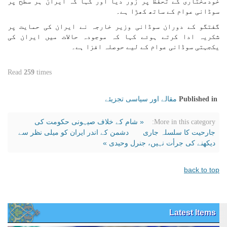
خودمختاری کے تحفظ پر زور دیا اور کہا کہ ایران ہر سطح پر
سوڈانی عوام کے ساتھ کھڑا ہے۔
گفتگو کے دوران سوڈانی وزیر خارجہ نے ایران کی حمایت پر
شکریہ ادا کرتے ہوئے کہا کہ موجودہ حالات میں ایران کی
یکجہتی سوڈانی عوام کے لیے حوصلہ افزا ہے۔
Read
259
times
مقالے اور سیاسی تجزیئے
Published in
« شام کے خلاف صیہونی حکومت کی
More in this category:
جارحیت کا سلسلہ جاری
دشمن کے اندر ایران کو میلی نظر سے
دیکھنے کی جرأت نہیں، جنرل وحیدی »
back to top
Latest Items