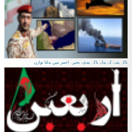
ناکہ بندے کے بدلے ناکہ بندی، بحیرہ احمر میں بدلتا توازن