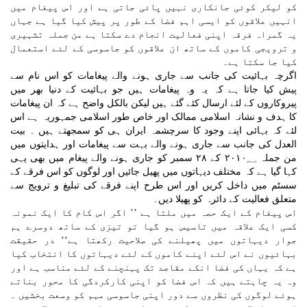
کو لیکر کوئی جانکاری نہیں پائی جاتی ہے اور اس پیغام میں
انہیں علاقوں کو ایسی اہم فضا کے طور پر پیش کیا گیا ہے جہاں
یہ گمراہ فرقہ اپنی فعالیت انجام دے سکتا ہے من جملہ تشہیری
و ترویجی کاموں کے ساتھ ان علاقوں کو جاسوسی کے لئے استعمال
کیا جا سکتا ہے۔
اگرچہ بہائیت کی جانب سے جاری ہونے والے پیغامات کو اس نام سے
پیش کیا جاتا ہے کہ یہ وہ پیغامات ہیں جو بہائیت کے دنیا بھر میں
پیروکاروں کے لئے ارسال کئے گئے ہیں لیکن بالکل واضح ہے کہ ان پیغامات
کا ہدف و نشانہ اسلامی ممالک اور خاص طور اسلامی جمہوریہ ہے اس
لئے کہ بہائی اپنے وجود کا سرچشمہ ایران ہی کو سمجھتے ہیں ۔ بیت
العدل کی جانب سے جاری ہونے والے بہت سے پیغامات اور ہدایتوں میں
من جملہ ۲۰۱۰؁ کے ۲۸ سمبر کو جاری ہونے والے پیغام میں بھی یہی
کہا گیا ہے کہ مختلف دیہاتوں میں پھیل جائیں اور لوگوں کو اس فرقے کے
سسٹم میں داخل کریں اور اس طرح اپنے فرقے کی تبلیغ و ترویج سے
متعلق فعالیت کے دائرہ کو پھیلا دیں۔
اس پیغام کے ایک حصہ میں ملتا ہے ’’ اگر اس کام کا ایک نمونہ
کسی ایک علاقہ میں تاسیس ہو گیا تو تیزی کے ساتھ دوسرے ہم
جوار دیہاتوں میں پھیلنے کی صلاحیت رکھتا ہے‘‘ در حقیقت
بہائیوں نے اس لئے اپنے کاموں کے لئے دیہاتوں کا انتخاب کیا
ہے کہ یہاں کی فضا انکے مقاصد تک پہنچنے کے لئے مناسب ہے اور
وہ یہ چاہتے ہیں کہ اس فضا کو اپنی کارکردگی کا محور بناتے
ہوئے لوگوں کی نظروں سے دور اپنی جاسوسی مہم کو وسعت بخشیں ۔