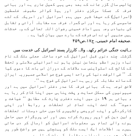
چالیس سال گزر جانے کے بعد بھی یہی کھیل جاری ہے اور بہائی
فرقہ کہ جسکا مرکزی دفتر اور ہیڈ کواٹر مقبوضہ فلسطین
(اسرائیل) کے حیفا شہر میں ہے، اسرائیل اور امریکہ کے لئے
جاسوسی کر رہا ہے اور اس گمراہ فرقہ سے مقابلہ آرائی و تقابل
کی بنیادی وجہ یہی امام خمینی رضوان اللہ تعالی کے وہ خدشات
ہیں جنہیں آپ نے اس فرقے کے بارے میں بیان کیا ہے ۔
.صحیفه امام خمینی، ج۱۷،ص۴۵۹
بہائیت جنگی عزائم رکھنے والے کارزار پسند اسرائیل کی خدمت میں
گزشتہ چند دنوں قبل اسرائیل کے خود ساختہ جعلی ملک کے نام
نہاد وزیر اعظم بنجامن نیتن یاہو نے اسرائیلی سلامتی و تحفظ
کے کالج کے اسٹوڈینس سے ملاقات کے دوران اس بات کا دعوی کیا
کہ ’’ فی الوقت دنیا کی واحد ایسی فوج جو اسلامی جمہوریہ ایران
کے ساتھ مقابلہ کر رہی ہے اسرائیل کی فوج ہے ‘‘۔
لائق توجہ ہے کہ بہائی فرقہ کا صدر دفتر اسرائیل میں ہے اور
صہیونیوں کی ممکل حمایت و پشت پناہی میں اپنا کام کر رہا ہے
، بہائی ہر ۱۹ دن میں اپنے دفتری چارٹ کے مطابق ’’ ضیافت و
دعوت‘‘ کے تحت اپنے تمام تر تعلقات و روابط اور اپنی
کارکردگی و اپنے ترویجی وتشہیری کاموں حتی دوستانہ تعلقات
و لین دین کو اوپر رپورٹ کرتے ہیں اور اس پروگرام میں حاصل
ہونے والی تمام ہی معلومات اسرائیل کو ارسال کر دی جاتی
ہیں، یہ اطلاعات ایک ایسے ملک کو پہنچتی ہیں جو واضح طور پر
اسلامی جمہوریہ ایران سے مقابلہ کی بات کر تا ہے۔