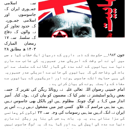
سے اسلامی
جمہوری ایران کے
جاسوسوں اور
اسلامی جمہوریہ
کے حدود تجاوز کر
نے والوں کے دفاع
کے سلسلہ سے ۱۷
رمضان المبارک
۱۴۰۳ ھ مطابق ۲۸
جون ؁۱۹۸۳ حکومت کے ذمہ داروں کے درمیان ایک خطاب کیا ، جس
میں آپ نے اس وقت کے امریکی صدر جمہوریہ کی جانب سے ساری
دنیا سے بہائیوں کے لئے مدد کی گہار لگانے کے سلسلہ سے اس
بات کی وضاحت کی کہ بہائیوں کی جانب سے امریکی صدر جمہوریہ
کی یہی حمایت انکے جاسوس ہونے اور امریکیوں کے بہائیوں سے
مفاد کے وابستہ ہونے کو بیان کرتی ہے ۔
امام خمینی رضوان اللہ تعالی علیہ نے رونالڈ ریگن کی تقریر کہ جسے
بعض ریڈیو اسٹیشنز نے نشر کیا کے مضمون کو بیان کرتے ہوئے کنایہ آمیز
انداز میں کہا: یہ لوگ چونکہ مظلوم ہیں اور بالکل بھی جاسوس نہیں
ہیں، مذہبی مراسم کے علاوہ کسی چیز میں مشغول نہیں رہے، اس پر
ایران نے انکے انہیں مذہبی رسومات کی وجہ سے ۲۲ لوگوں کو پھانسی
کی سزا سنائی ہے، یہ وہ بات ہے جس کی بنا پر ریگن نے ساری
دنیا سے مدد کی اپیل کی ہے اور کہا ہے کہ یہ لوگ جاسوس نہیں