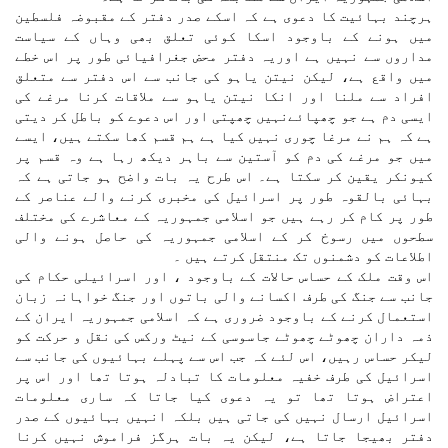
ہرچند بہائیت کا دعوی ہے کہ اسکے صدر دفتر کے مقبوضہ فلسطین
میں ہونے کے باوجود اسکا کوئی تعلق بھی وہاں کے سیاست
مداروں سے نہیں ہے اوریہ دفتر محض جغرافیائی طور پر اس خطے
میں واقع ہے، لیکن نیتن یاہو کی جانب سے اس دفتر سے متعلق
افراد سے ملنا اور انکا نیتن یاہو سے ملاقات کرنا مرغے کی
ایسی دم ہے جو چھپائےنہیں چھپتی اور اس دعوے کو باطل کر دیتی
ہے کہ ہم نے مرغا چوری نہیں کیا ہے ہم قسم کھا سکتے ہیں، ایسے
میں جو مرغے کی دم کو آستین سے باہر دیکھ رہا ہے وہ قسم پر
کیونکر یقین کر سکتا ہے۔ اس طرح یہ بات واضح ہو جاتی ہے کہ
بہائی بالقوہ طور پر اسرائیل کی مخبری کرنے والے عناصر کے
طور پر کام کر رہے ہیں جو اسلامی جمہوریہ کے معاشرے کی مختلف
سطحوں میں رسوخ کر کے اسلامی جمہوریہ کی حاصل ہونے والی
اطلاعات کو دشمنوں تک منتقل کرتے ہیں ۔
اس وقت ملک کے حساس حالات کے باوجود ، اور اسرائیلی حکام کی
جانب سے جنگ کی طرف اکسانے والی باتوں اور جنگ خواہانہ زبان
استعمال کرنے کے باوجود ضروری ہے کہ اسلامی جمہوریہ ایران کے
ذمہ داران چھوٹے چھوٹے جاسوسی کے نیٹ ورکس کی نقل و حرکت کو
لیکر حساس رہیں، اس لئے کہ جب اس سے پہلے بہائیوں کی جانب سے
اسرائیل کی طرف خفیہ معلومات کا تبادلہ ہوتا تھا اور اس پر
اعتراض ہوتا تھا تو یہ دعوی کیا جاتا کہ ساری معلومات
اسرائیل ارسال نہیں کی جاتی ہیں بلکہ انہیں بہائیوں کے صدر
دفتر بھیجا جاتا ہے، لیکن یہ بات ہرگز فراموش نہیں کرنا