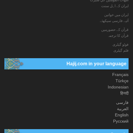
ایران کے اہل سنت
ایران میں خواتین
آئیے فارسی سیکھئے
قرآن کے حضورمیں
قرآن کا ترجمہ
فوٹو گيلری
فلم گیلری
Hajij.com in your language
Français
Türkçe
Indonesian
हिनदी
فارسی
العربیة
English
Русский