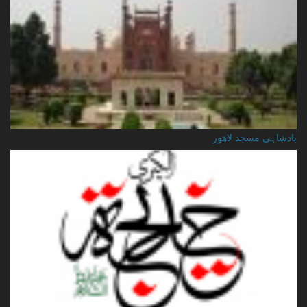
بادشاہی مسجد لاهور