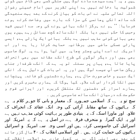
ہیں ، یہ ایسے سیدھے سادے لوگ ہیں جنکی کسی بھی کام میں کوئی
شمولیت یا دخالت نہیں ہے اپنی تقریر میں امام خمینی رضوان
اللہ تعالی علیہ نے اس بات کو بیان کرنے کے بعد بہت سنجیدگی
کے ساتھ انکی پھانسی کی سزا کے بارے میں وضاحت کرتے ہوئے
فرمایا: ’’ ہم نے ہرگز انکے بہائی ہونے کی وجہ سے انہیں قید
وحبس کا حکم نہیں دیا بلکہ انکے ساتھ کچھ مسائل رہے ہیں، یوں
بھی بہائی کوئی مذہب نہیں ہے بلکہ بہائی ایک پارٹی ہے، ایسی
پارٹی جسکی ماضی میں برطانیہ حمایت کرتا رہا ہے اور اب
امریکہ نے اسے اپنی چھتر چھایہ میں لیا ہوا ہے یہ لوگ جاسوس
بھی ہیں اور دیگر لوگوں کی طرح انکے عقائد میں بھی انحراف
پایا جاتا ہے، یہاں پر مسئلہ تو یہ ہے کہ انکے طرفدار جناب
ریگن صاحب آپ جیسے لوگ ہیں اور یہ اس بات کی دلیل ہے کہ انکی
ایک مبہم و خاص صورت حال ہے، ہمارے دشمنوں کو فائدہ پہنچانے
میں انکا کردار اس کے علاوہ کیا ہوگا کہ ہماری مخبری کریں اور
ہمارے اسرار کو دشمنوں تک منتقل کریں، اور ایرانی قوم و
حکومت کے درمیان انکے ساتھ جاسوسی کریں ۔
سچ تو یہ ہے کہ اسلامی جمہوریہ کے معمار و بانی کا جوہر کلام یہ ہے
کہ بہائیوں کے ساتھ مقابلہ آرائی کی وجہ انکے عقائد کے انحراف کے
علاوہ اور ماورا اسکے کے یہ بنیادی طور پر بہائیت کوئی مذہب نہیں ہے
اور یہ ایک گمراہ و منحرف فرقہ ہے، در اصل یہ ہے کہ یہ امریکہ اور
اسرائیل کی جاسوسی کرتے ہیں اور اسی وجہ سے امریکہ و اسرائیل
بہائیوں کی حمایت کرتے ہیں ۔ اور اسلامی انقلاب کے ۴۰ سال گزر جانے
کے بعد بھی اپنی ڈگر پر یہ کھیل جاری ہے اسلامی انقلاب کے