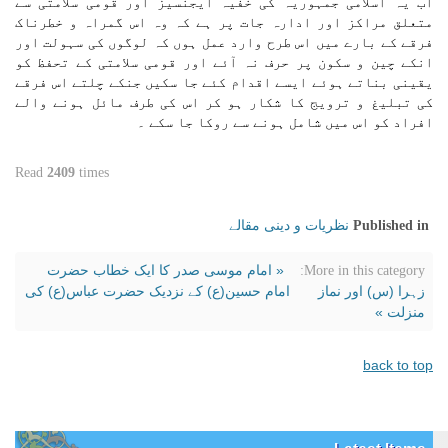
اب یہ اسلامی جمہوریہ کی خفیہ ایجنسیز اور قومی سلامتی سے
متعلق مراکز اور ادارہ جات پر ہے کہ وہ اس گمراہ و خطرناک
فرقے کے بارے میں اس طرح وارد عمل ہوں کہ لوگوں کی سہولت اور
انکے چین و سکون پر حرف نہ آئے اور قومی سلامتی کے تحفظ کو
یقینی بناتے ہوئے ایسے اقدام کئے جا سکیں جنکے چلتے اس فرقے
کی تبلیغ و ترویج کا شکار ہو کر اس کی طرف مائل ہونے والے
افراد کو اس میں شامل ہونے سے روکا جا سکے ۔
Read
2409
times
نظریات و دینی مقالے
Published in
« امام موسی صدر کا ایک خطاب حضرت
More in this category:
زہرا (س) اور نماز
امام حسین(ع) کے نزدیک حضرت عباس(ع) کی
منزلت »
back to top