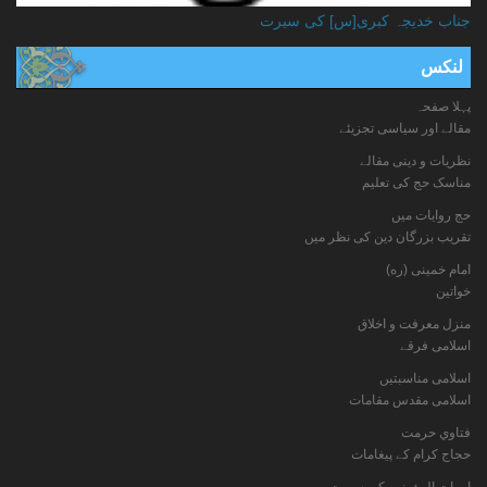
جناب خدیجہ کبری[س] کی سیرت
لنکس
پہلا صفحہ
مقالے اور سیاسی تجزیئے
نظریات و دینی مقالے
مناسک حج کی تعلیم
حج روایات میں
تقریب بزرگان دین کی نظر میں
امام خمینی (ره)
خواتين
منزل معرفت و اخلاق
اسلامی فرقے
اسلامی مناسبتیں
اسلامی مقدس مقامات
فتاوي حرمت
حجاج کرام کے پیغامات
امهات المؤمنين كي سيرت