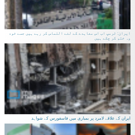
ایران: ٹرمپ اب اس معاہدے کے لئے التماس کر رہے ہیں جسے خود
وہ ختم کر چکے ہیں
ایران کے علاقے لامرد پر بمباری میں فاسفورس کے شواہد