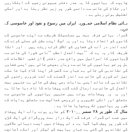
چاہیے کہ بہائیوں کا یہ صدر دفتر صہیونی رجیم کے اہلکاروں
اور حکام کی جانب سے دائمی طور پر زیر نظر رہتا ہے اور اسکی
تفتیش ہوتی رہتی ہے ۔
بہائی نظام اسلامی جمہوریہ ایران میں رسوخ و نفوذ اور جاسوسی کے
درپے
گمراہ بہائی فرقہ بہت ہی سسٹمیٹک طریقے سے اپنے جاسوسی کے
کاموں کو انجام دیتا ہے اور یہ لوگ اپنے مشن کو عملی کرنے کے
لئے اندر در آنے کی فضاوں کو تلاش کرتے رہتے ہیں ۔ اور انکا
طریقہ کار یہ ہے کہ ’’بیت العدل اعظم ‘‘نامی شورا کی جانب سے
(بہائیوں کا اسرائیل میں واقع صدر دفتر ) ان خفیہ اطلاعات کے
بل پر جو بہائیوں کی جانب سے وہاں بھیجی جاتی ہیں ایسی فضاوں
کی نشاندہی کی جاتی ہے جہاں سے گھس کر اپنا کام کیا جا سکے
نیز اس شوری کی جانب سے اندر گھسنے کے لئے ضروری رخنوں کی
نشاندہی کے ساتھ ایسی ہدایات بھی پیش کی جاتی ہے جنہیں بیت
العدل کی جانب سے ارسال کئے گئے پیغامات کا نام دیا جاتا ہے
اور یہ وہ پیغامات ہوتے ہیں جنہیں بہائیوں کی جاسوسی سے
متعلق اور انکی تشہیری و ترویجی فعالیت سے متعلق ہدایات کے
طور پر بہائیوں تک پہنچایا جاتا ہے ۔
مثال کے طور پر ۲۸ سمبر ۲۰۱۰؁ کو جاری ہونے والے ایک پیغام
میں جسے اس گمراہ فرقے کے ایک دراز مدت پروگرام کی ایک کڑی
کے طور پر پیش کیا گیا ہے ، اس پیغام میں ایسے دیہاتی علاقوں
کی نشاندہی کی گئی ہے جہاں بہاہیت کو لیکر اور اسکے ڈھانچے