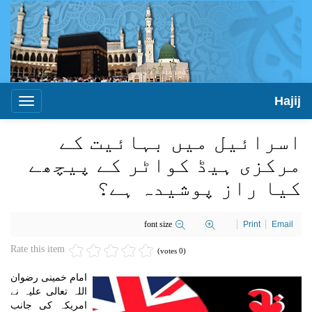
Hajij
Toggle
igation
اسرائیل میں بہائیت کے
مرکزی ہیڈ کواٹر کے پیچھے
کیا راز پوشیدہ ہے؟
font size
Print
Email
Rate this item
(0 votes)
امام خمینی رضوان
اللہ تعالی علیہ نے
امریکہ کی جانب