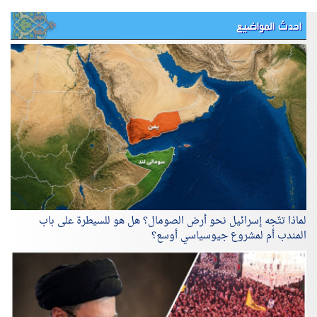
احدث المواضيع
لماذا تتّجه إسرائيل نحو أرض الصومال؟ هل هو للسيطرة على باب
المندب أم لمشروع جيوسياسي أوسع؟