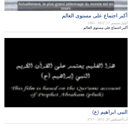
أکبر اجتماع علی مستوی العالم
أيلول/سبتمبر 17, 2022
- 1365
أکبر اجتماع علی مستوی العالم
النبی ابراهیم (ع)
آب/أغسطس 20, 2013
- 3717