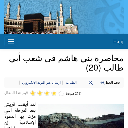
Hajij
Toggle
igation
محاصرة بني هاشم في شعب أبي
طالب (20)
حجم الخط
الطباعة
ارسال عبر البريد الإلكتروني
قيم هذا المقال
(271 صوت)
لقد أيقنت قريش
بعد المرحلة التي
مرّت بها الدعوة
الإسلامية إن