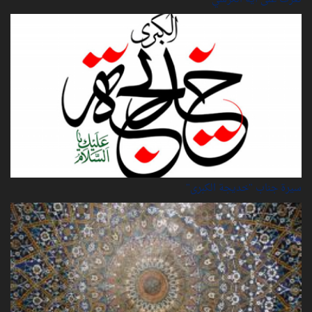
سيرة‌ جناب "خديجة‌ الكبرى"