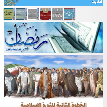
احاديث