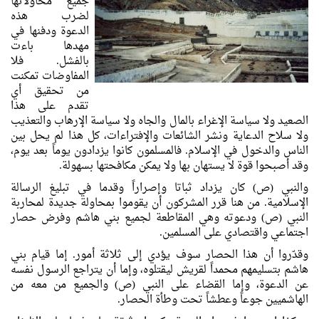
جميع محاولاتها
لضرب هذه
الدعوة ودفنها في
مهدها باءت
بالفشل. فلا
المفاوضات تمكنت
من تحقيق أي
تقدم على هذا
الصعيد ولا سياسة الإغراء بالمال والجاه ولا سياسة الإرهاب والتعذيب
ولا سلاح الدعاية ونشر الشائعات والإفتراءات، كل هذا لم يحل بين
الناس والدخول في الإسلام. فالمسلمون كانوا يزدادون يوماً بعد يوم،
وقد أصبحوا قوة لا يستهان بها ولا يمكن مكافحتها بسهولة.
والنبي (ص) كان يزداد ثباتا وإصراراً وقدما في تبليغ الرسالة
الإسلامية. من هنا قرر المشركون أن يقوموا بمحاولة جديدة لمحاربة
النبي (ص) ودعوته وهي المقاطعة لجميع بني هاشم وفرض حصار
اجتماعي واقتصادي على المسلمين.
وقدّروا أن هذا الحصار سوف يؤدي إلى ثلاثة أمور. إما قيام بني
هاشم بتسليمهم محمداً لقريش ليقتلوه، وإما أن يتراجع الرسول نفسه
عن الدعوة، وإما القضاء على النبي (ص) والجميع من معه من
الهاشميين جوعاً وعطشاً تحت وطأة الحصار.