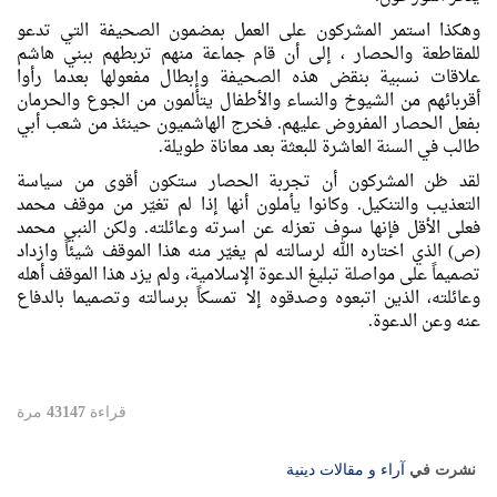
وهكذا استمر المشركون على العمل بمضمون الصحيفة التي تدعو
للمقاطعة والحصار ، إلى أن قام جماعة منهم تربطهم ببني هاشم
علاقات نسبية بنقض هذه الصحيفة وإبطال مفعولها بعدما رأوا
أقربائهم من الشيوخ والنساء والأطفال يتألمون من الجوع والحرمان
بفعل الحصار المفروض عليهم. فخرج الهاشميون حينئذ من شعب أبي
طالب في السنة العاشرة للبعثة بعد معاناة طويلة.
لقد ظن المشركون أن تجربة الحصار ستكون أقوى من سياسة
التعذيب والتنكيل. وكانوا يأملون أنها إذا لم تغيّر من موقف محمد
فعلى الأقل فإنها سوف تعزله عن اسرته وعائلته. ولكن النبي محمد
(ص) الذي اختاره الله لرسالته لم يغيّر منه هذا الموقف شيئاً وازداد
تصميماً على مواصلة تبليغ الدعوة الإسلامية، ولم يزد هذا الموقف أهله
وعائلته، الذين اتبعوه وصدقوه إلا تمسكاً برسالته وتصميما بالدفاع
عنه وعن الدعوة.
قراءة
43147
مرة
نشرت في
آراء و مقالات دينية