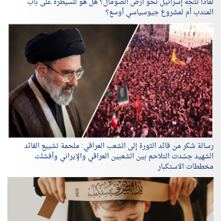
لماذا تتّجه إسرائيل نحو أرض الصومال؟ هل هو للسيطرة على باب
المندب أم لمشروع جيوسياسي أوسع؟
رسالة شكر من قائد الثورة إلى الشعب العراقي: ملحمة تشييع القائد
الشهيد جسّدت التلاحم بين الشعبين العراقي والإيراني وأفشلت
مخططات الاستكبار