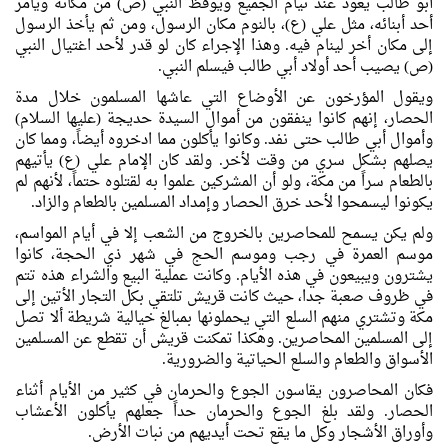
أبو طالب يعود عند نيام الجميع ويوقظ النبي (ص) من مكانه ويأمر
أحد أبنائه، مثل علي (ع)، بالنوم مكان الرسول، ومن ثم يأخذ الرسول
إلى مكان أخر لينام فيه. وهذا الإجراء كان لو قدر لأحد اغتيال النبي
(ص) يصيب أحد أولاد أبي طالب فيسلم النبي.
ويقول المؤرخون عن الأوضاع التي عاشها المسلمون خلال مدة
الحصار، إنهم كانوا ينفقون من أموال السيدة حديجة (عليها السلام)
وأموال أبي طالب حتى نفد. وكانوا يأكلون مما ادخروه أيضاً، ومما كان
يصلهم بشكل سري من وقت لأخر. ولقد كان الإمام علي (ع) يأتيهم
بالطعام سراً من مكة، ولو أن المشركين علموا به لقتلوه حتماً، لأنهم لم
يكونوا ليسمحوا لأحد خرق الحصار وإمداد المسلمين بالطعام والزاد.
ولم يكن يسمح للمحاصرين بالخروج من الشعب إلا في أيام المواسم،
موسم العمرة في رجب وموسم الحج في شهر ذي الحجة، كانوا
يشترون ويبيعون في هذه الأيام. وكانت عملية البيع والشراء هذه تتم
في ظروف صعبة جدا، حيث كانت قريش تلتقي بكل التجار الأتين إلى
مكة وتشتري منهم السلع التي يحملونها بمبالغ خيالية شريطة ألا تصل
إلى المسلمين المحاصرين. وهكذا تمكنت قريش أن تقطع عن المسلمين
الأسواق والطعام والسلع الحياتية والضرورية.
فكان المحاصرون يقاسون الجوع والحرمان في كثير من الأيام أثناء
الحصار. ولقد بلغ الجوع والحرمان حداً جعلهم يأكلون الأعشاب
وأوراق الأشجار وكل ما يقع تحت أيديهم من نبات الأرض.