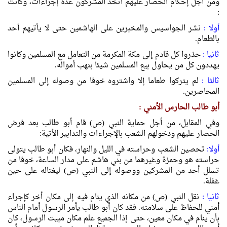
ومن أجل إحكام الحصار عليهم اتخذ المشركون عدة إجراءات، وكانت
:
أولا :
نشر الجواسيس والمخبرين على الهاشمين حتى لا يأتيهم أحد
بالطعام.
ثانيا :
حذروا كل قادم إلى مكة المكرمة من التعامل مع المسلمين وكانوا
يهددون كل من يحاول بيع المسلمين شيئا بنهب أمواله.
ثالثا :
لم يتركوا طعاما إلا واشتروه خوفا من وصوله إلى المسلمين
المحاصرين.
أبو طالب الحارس الأمني :
وفي المقابل، من أجل حماية النبي (ص) قام أبو طالب بعد فرض
الحصار عليهم ودخولهم الشعب بالإجراءات والتدابير الأتية:
أولا:
تحصين الشعب وحراسته في الليل والنهار، فكان أبو طالب يتولى
حراسته هو وحمزة وغيرهما من بني هاشم على مدار الساعة، خوفا من
تسلل أحد من المشركين ووصوله إلى النبي (ص) ليغتاله على حين
غفلة.
ثانيا :
نقل النبي (ص) من مكانه الذي ينام فيه إلى مكان أخر كإجراء
أمني للحفاظ على سلامته. فقد كان أبو طالب يأمر الرسول أمام الناس
بأن ينام في مكان معين، حتى إذا الجميع علم مكان مبيت الرسول، كان