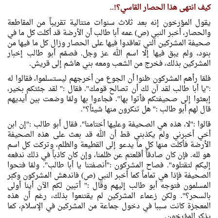
كيف انتهى هذا الحصار القاسي؟!..
يقول المؤرخون إنه بعد ثلاث سنوات متتالية تقريباً من المقاطعة
والحصار، أخبر النبي (ص) عمه أبا طالب أن الأرضة قد أكلت كل ما في
صحيفة المشركين التي تعاقدوا فيها على الحصار وزال كل ما فيها من
بنود، ولم يبق فيها إلا اسم الله عز وجل. فصمّم أبو طالب إخبار
المشركين بذلك، فخرج من الشعب ومعه بني هاشم إلى قريش.
فلمّا رأهم المشركون ظنوا أن الجوع من أخرجهم ليستسلموا، فقالوا له
:"يا أبا طالب لقد آن لك أن تصالح قومك". فقال :" لقد جئتكم بخير،
إبعثوا إلى صحيفتكم فأتوا بها". فجاءوا بها ولمّا وضعت بين أيديهم
قال لهم أبو طالب :" هل تنكرون منها شيئاً؟".
قالوا :"لا، هذه هي الصحيفة وعليها أختامنا". فقال أبو طالب :"إن ابن
أخي أخبرني ولم يكذبني قط أن الله قد بعث على هذه الصحيفة
الأرضة فأكلت منها كل ما يدعو إلى القطيعة والظلم، وتركت كل اسم
هو لله. فإن كان صادقاً أقلعتم عن ظلمنا، وإن كان كاذباً في ذلك ندفعه
إليكم لتقتلوه". فصاح المشركون :"أنصفتنا يا أبا طالب". ولمّا فتحوا
الصحيفة فإذا هي تماماً كما أخبر النبي (ص) فاندهش المشركون وكبّر
المسلمون فتوجه أبو طالب إليهم وقال :" أتبين لكم الآن أينا أولى
بالسحر؟". ولكن زعماء المشركين لم يقتنعوا بذلك، رغم أن هذه
المعجزة كانت سببا في دخول جماعة من المشركين في الإسلام، كما
يذكر المؤرخون.