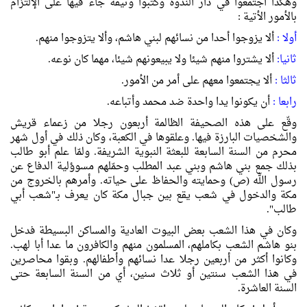
وهكذا اجتمعوا في دار الندوة وكتبوا وثيقة جاء فيها على الإلتزام
بالأمور الأتية :
أولا :
ألا يزوجوا أحدا من نسائهم لبني هاشم، وألا يتزوجوا منهم.
ثانيا:
ألا يشتروا منهم شيئا ولا يبيعونهم شيئا، مهما كان نوعه.
ثالثا :
ألا يجتمعوا معهم على أمر من الأمور.
رابعا :
أن يكونوا يدا واحدة ضد محمد وأتباعه.
وقّع على هذه الصحيفة الظالمة أربعون رجلا من زعماء قريش
والشخصيات البارزة فيها. وعلقوها في الكعبة، وكان ذلك في أول شهر
محرم من السنة السابعة للبعثة النبوية الشريفة. ولمّا علم أبو طالب
بذلك جمع بني هاشم وبني عبد المطلب وحمّلهم مسوؤلية الدفاع عن
رسول الله (ص) وحمايته والحفاظ على حياته. وأمرهم بالخروج من
مكة والدخول في شعب يقع بين جبال مكة كان يعرف بـ"شعب أبي
طالب".
وكان في هذا الشعب بعض البيوت العادية والمساكن البسيطة فدخل
بنو هاشم الشعب بكاملهم، المسلمون منهم والكافرون ما عدا أبا لهب.
وكانوا أكثر من أربعين رجلا عدا نسائهم وأطفالهم. وبقوا محاصرين
في هذا الشعب سنتين أو ثلاث سنين، أي من السنة السابعة حتى
السنة العاشرة.