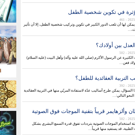
ؤثرة في تكوين شخصية الطفل
- 461
مكن لها أن تلعب الدور الكبير في تكوين وتركيب شخصية الطفل، إلا أن تأثير
اث،…
عدل بين أولادك؟
- 502
 الكثيرة عن الرسول الأكرم (صلى الله عليه وآله) وأهل البيت (عليه السلام)
ولاد فعن…
 التربية العقائدية للطفل؟
- 392
السؤال، يمكن طرح أساليب عدّة لاستفادة المربّي منها في التربية العقائدية
لنحو التالي:…
 وألزهايمر قريباً بتقنية الموجات فوق الصوتية
- 502
 استخدام الموجات الصوتية بترددات تفوق قدرة السمع البشري بشكل
الطبية، قد يستفيد منها قريباً…