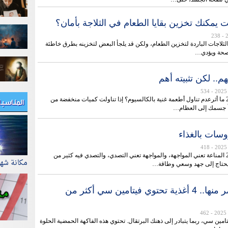
 يمكنك تخزين بقايا الطعام في الثلاجة بأمان؟
- 238
الثلاجات الباردة لتخزين الطعام، ولكن قد يلجأ البعض لتخزينه بطرق خاطئة
لصحة ويؤدي…
م.. لكن تثبيته أهم
- 534
المناسب
0 9728 2018/08/13 ما أثرعدم تناول أطعمة غنية بالكالسيوم؟ إذا تناولت كميات منخفضة من
أ جسمك إلى العظام…
وسات بالغذاء
- 418
0 5360 2016/12/23 المناعة تعني المواجهة، والمواجهة تعني التصدي، والتصدي فيه كثير من
مكانة شه
يحتاج إلى جهد وسعي وطاقة…
الفلفل الأحمر منها.. 4 أغذية تحتوي فيتامين سي أكثر من
- 462
امين سي، ربما يتبادر إلى ذهنك البرتقال. تحتوي هذه الفاكهة الحمضية الحلوة