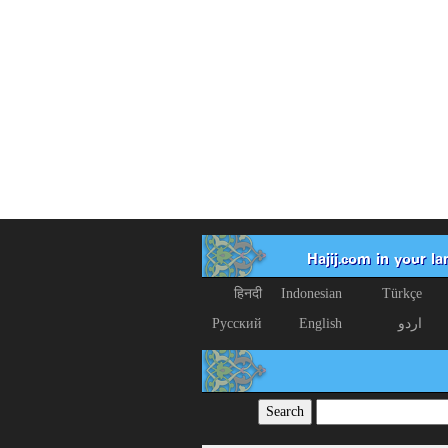
Hajij.com in your l
हिनदी
Indonesian
Türkçe
اردو
English
Русский