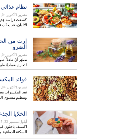
نظام غذائي قد يجنب 15 مليون حا
تشرين1/أكتوير 04, 2025
كشفت دراسة جديدة
الألبان، قد يجنّب نحو 15 مليون 
إرث من الحك
الضرو
تشرين1/أكتوير 04, 2025
تصوّر أنّ طفلاً أ
لتخرج ضمادةً طب
فوائد المك
تشرين1/أكتوير 04, 2025
تعد المكسرات مصدر
وتنظيم مستوى الس
الخلايا الجذ
أيلول/سبتمبر 22, 2025
اكتشف باحثون في ج
السكتة الدماغية. 