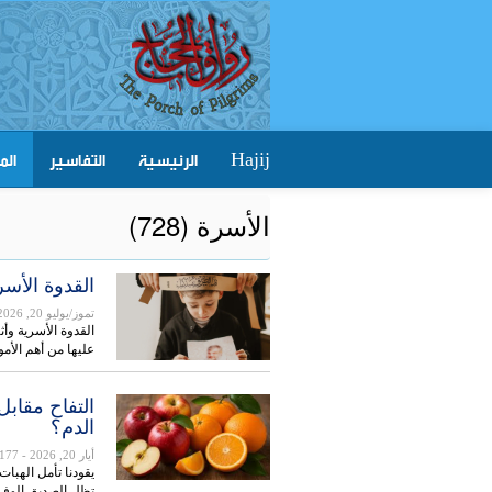
الرئيسية
التفاسير
الم
Hajij
الأسرة (728)
القدوة الأسري
تموز/يوليو 20, 2026
القدوة الأسرية وأث
عليها من أهم الأمو
التفاح مقاب
الدم؟
أيار 20, 2026
- 177
يقودنا تأمل الهبات
تظل الصديق الوف