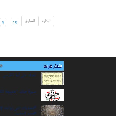
البداية
السابق
(current)
(current)
9
10
الأكثر قراءة
تعرف على آية الكرسي
سيرة‌ جناب "خديجة‌ الك
التحديات التي تواجه ال
العصر الحديث