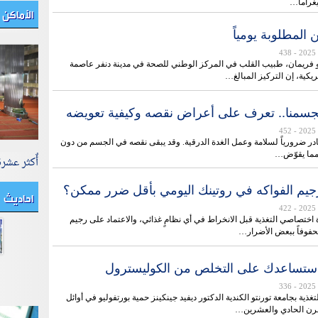
الأماكن 
 المطلوبة يومياً
- 438
رو فريمان، طبيب القلب في المركز الوطني للصحة في مدينة دنفر عاصمة
مريكية، إن التركيز المبالغ…
 لجسمنا.. تعرف على أعراض نقصه وكيفية تعويضه
- 452
لنادر ضرورياً لسلامة وعمل الغدة الدرقية. وقد يبقى نقصه في الجسم من دون
مما يقوّض…
أٌكثر عشر
يم الفواكه في روتينك اليومي بأقل ضرر ممكن؟
احاديث
- 422
 اختصاصي التغذية قبل الانخراط في أي نظامٍ غذائي، والاعتماد على رجيم
حفوفاً ببعض الأضرار…
 ستساعدك على التخلص من الكوليسترول
- 336
تغذية بجامعة تورنتو الكندية الدكتور ديفيد جينكينز حمية بورتفوليو في أوائل
لقرن الحادي والعشرين…