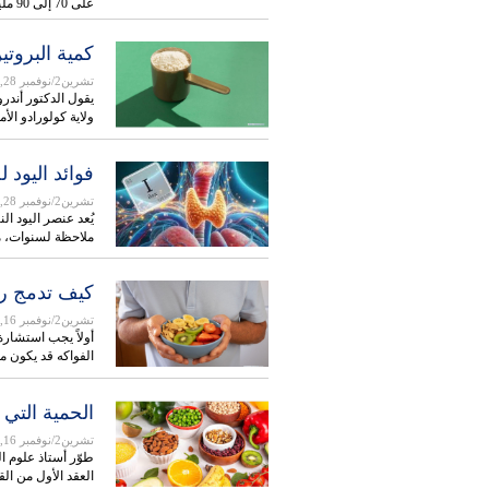
على 70 إلى 90 مليغراما…
كمية البروتين
تشرين2/نوفمبر 28, 2025
يقول الدكتور أند
ولاية كولورادو الأ
فوائد اليود
تشرين2/نوفمبر 28, 2025
يُعد عنصر اليود ا
ملاحظة لسنوات، 
كيف تدمج رج
تشرين2/نوفمبر 16, 2025
أولاً يجب استشارة
الفواكه قد يكون م
الحمية التي
تشرين2/نوفمبر 16, 2025
طوّر أستاذ علوم ال
العقد الأول من ا