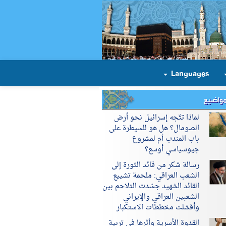
Languages
مواضيع
لماذا تتّجه إسرائيل نحو أرض
الصومال؟ هل هو للسيطرة على
باب المندب أم لمشروع
جيوسياسي أوسع؟
رسالة شكر من قائد الثورة إلى
الشعب العراقي: ملحمة تشييع
القائد الشهيد جسّدت التلاحم بين
الشعبين العراقي والإيراني
وأفشلت مخططات الاستكبار
القدوة الأسرية وأثرها في تربية