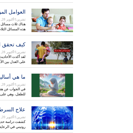
العوامل الم
تشرين1/أكتوير 28, 2025
هناك ثلاث مسائل ي
هذه المسائل الثل
كيف تحقق ال
تشرين1/أكتوير 28, 2025
لقد أكدت الأحاديث
على العدل بين الأ
ما هي أساليب
تشرين1/أكتوير 28, 2025
في الجواب عن هذا 
للطفل، وهي على ا
علاج السرطان
تشرين1/أكتوير 20, 2025
كشفت دراسة حديثة
روتيني في الرعاية 