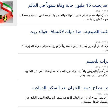
لة وفاة سنوياً في العالم
- 476
 أنّ اتباع نظام غذائي غني بالفواكه والخضراوات ومنخفض اللحوم ومنتجات
وفاة…
مة الطبيعية.. هذا دليلك لاكتشاف فوائد زيت
- 586
ُصيب بخدش أو حرق بسيط. ليس مستغرباً أن تهرع جدته إلى خزانة المؤونة، لا
ية،…
سرات للجسم
- 489
اً غنياً بالبروتين والألياف والدهون الصحية، مما يساعد في كبح الشهية
كر في الدم، وهذا يعني…
عية تصلح أدمغة الفئران بعد السكتة الدماغية
- 436
امعة زيورخ أن زراعة الخلايا الجذعية يمكن أن تعالج الضرر الناتج عن
وتشمل آثارها المفيدة…