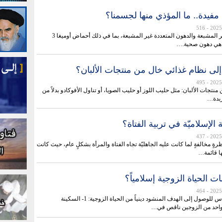
فيدة.. ما المؤذي منها لجسمنا؟
- 516
الدهون الأحادية غير المشبعة والدهون المتعددة غير المشبعة، بما في ذلك أحماض أوميغا 3
لى نظام غذائي خال من منتجات الألبان؟
- 495
 منتجات الألبان: مثل حليب اللوز أو حليب الصويا، أو تناول الأفوكادو بدلاً من
زبدة…
 الإسلاميّة في تربية الفتاة؟
- 437
ظرةٍ مخالفةٍ لما كانت عليه الجاهليّة تجاه الفتاة والمرأة بشكلٍ عام، حيث كانت
ا قائمة…
ت الحياة الزوجية إسلامياً؟
- 464
هناك مقوّمات أساس للوصول إلى الهدف المنشود دينياً من الحياة الزوجية: 1- السكينة
 واحد من الزوجين ناقص في…