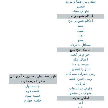
سعی بین صفا و مروه
تقصیر
طواف نساء
احکام عمومی حج
احکام عمومی حج
تیمم
غسل
نماز
وضو
مسائل متفرقه
مناسک حج تمتع
احرام در کعبه
اعمال مکه
بیتوته در منا
حلق یا تقصیر
رمی جمرات سه گانه
پاورپوينت هاي توجيهي و آموزشي
رمی جمره عقبه
سفر عمره مفرده
قربانی
جلسه اول
وقوف در عرفات
جلسه دوم
وقوف در مشعر
جلسه سوم
اماکن مدینه
جلسه چهارم
احد
بقیع