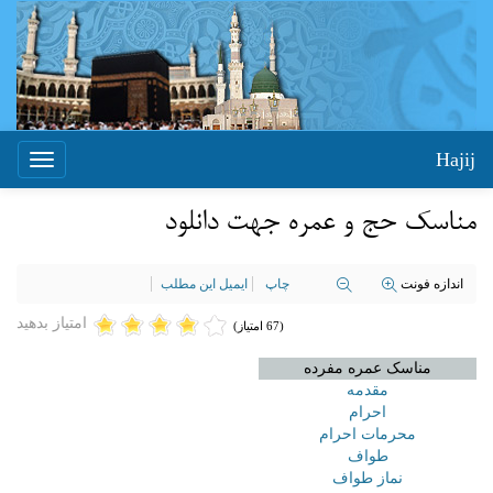
Hajij
Toggle
igation
مناسک حج و عمره جهت دانلود
اندازه فونت
چاپ
ایمیل این مطلب
امتیاز بدهید
(67 امتیاز)
مناسک عمره مفرده
مقدمه
احرام
محرمات احرام
طواف
نماز طواف