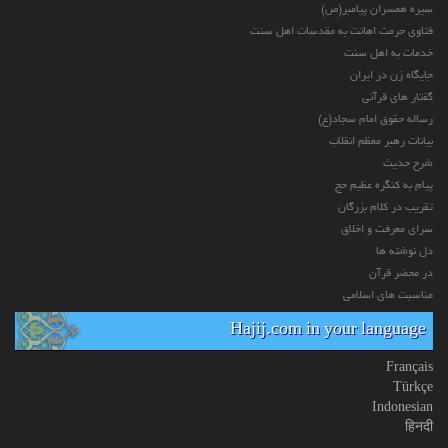
سیره همسران پیامبر(ص)
فتاوی حرمت اهانت به مقدسات اهل سنت
خدمات به اهل سنت
جایگاه زن در ایران
گفتار های قرآنی
رساله حقوق امام سجاد(ع)
بیانات رهبر معظم انقلاب
شرح حدیث
پیام به کنگره عظیم حج
تقریب در کلام بزرگان
سرای معرفت و اخلاق
دل نوشته ها
در محضر قرآن
مناسبت های اسلامی
Hajij.com in your language
Français
Türkçe
Indonesian
हिनदी