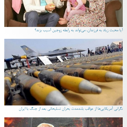
آیا محبت زیاد به فرزندان، می‌تواند به رابطه زوجین آسیب بزند؟
نگرانی آمریکایی‌ها از عواقب بلندمدت بحران تسلیحاتی بعد از جنگ با ایران