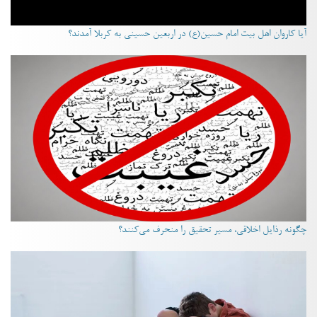
آیا کاروان اهل بیت امام حسین(ع) در اربعین حسینی به کربلا آمدند؟
چگونه رذایل اخلاقی، مسیر تحقیق را منحرف می‌کنند؟