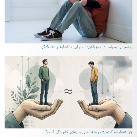
ریشه‌یابی وسواس در نوجوانان؛ از تنهایی تا فشارهای خانوادگی
چرا «مقایسه کردن» ، ریشه اصلیِ رنج‌های خانوادگی است؟