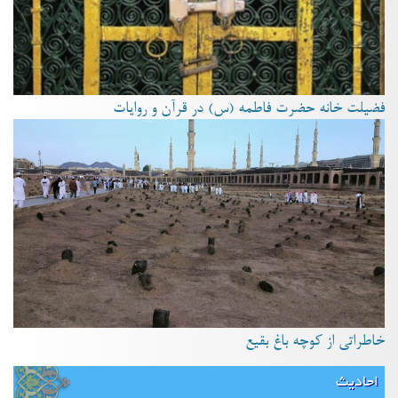
فضیلت خانه حضرت فاطمه (س) در قرآن و روایات
خاطراتی از کوچه باغ بقیع
احادیث