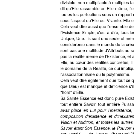
divisible, non multipliable à multiples f
dit qu'Elle rassemble en Elle-même, l'e
toutes les perfections sous un rapport
sous l'aspect qu'Elle est Vivante. Elle
Cela veut dire aussi que l'ensemble de
l'Existence Simple, c'est-à-dire, tous l
Unique, Une. Ils sont une seule et mê
considérons) dans le monde de la créatio
sont pas une multitude d'Attributs au se
pas la réalité même de l'Existence, et
Elle, au cœur des réalités concrètes
, i
le domaine de la Réalité, ce qui imp
l'associationnisme ou le polythéisme.
Cela veut dire également que tout ce qu
que Dieu) est manque et déficience s'il 
"hors" d'Elle.
Sa Sainte Essence est donc pure Existe
tout entière Savoir, tout entière Puiss
avait place en Lui pour l’inexistence,
composition d’existence et d’inexiste
Vision et Audition, et toutes les autre
Savoir étant Son Essence, le Pouvoir 
(qs