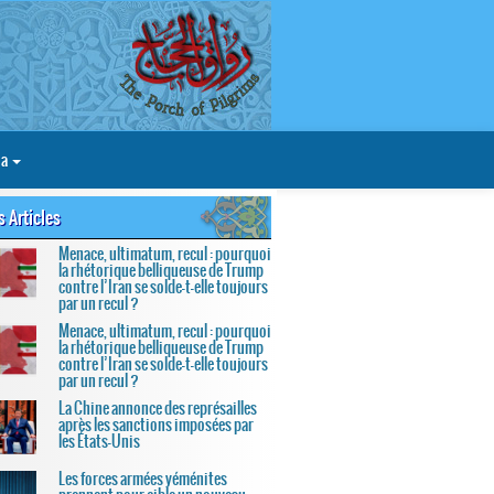
ia
s Articles
Menace, ultimatum, recul : pourquoi
la rhétorique belliqueuse de Trump
contre l’Iran se solde-t-elle toujours
par un recul ?
Menace, ultimatum, recul : pourquoi
la rhétorique belliqueuse de Trump
contre l’Iran se solde-t-elle toujours
par un recul ?
La Chine annonce des représailles
après les sanctions imposées par
les États-Unis
Les forces armées yéménites