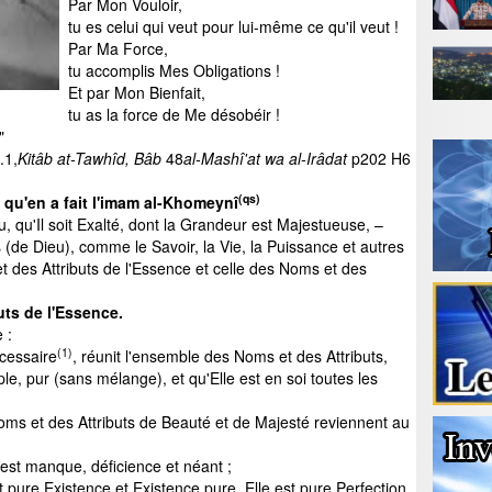
Par Mon Vouloir,
tu es celui qui veut pour lui-même ce qu'il veut !
Par Ma Force,
tu accomplis Mes Obligations !
Et par Mon Bienfait,
tu as la force de Me désobéir !
"
.1,
Kitâb at-Tawhîd, Bâb
48
al-Mashî'at wa al-Irâdat
p202 H6
(qs)
qu'en a fait l'imam al-Khomeynî
u, qu'Il soit Exalté, dont la Grandeur est Majestueuse, –
 (de Dieu), comme le Savoir, la Vie, la Puissance et autres
et des Attributs de l'Essence et celle des Noms et des
uts de l'Essence.
 :
(1)
écessaire
, réunit l'ensemble des Noms et des Attributs,
e, pur (sans mélange), et qu'Elle est en soi toutes les
oms et des Attributs de Beauté et de Majesté reviennent au
e est manque, déficience et néant ;
pure Existence et Existence pure, Elle est pure Perfection