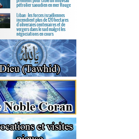
prennent pour cible un nouveau
pétrolier saoudien en mer Rouge
Liban : les forces israéliennes
incendient plus de 120 hectares
d'oliveraies centenaires et de
vergers dans le sud malgré les
négociations en cours