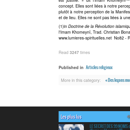
est justifié
. » dit l'imam Khomeynî
concept. Elles sont liées à notre perc
plutôt à notre perception de la Manife
et de lieu. Elles ne sont pas liées à un
(1)in
Doctrine de la Révolution islami
l'Imam Khomeynî, Trad. Christian Bon
www.lumieres-spirituelles.net No82 -
R
Read
3247
times
Articles religieux
Published in
« Des leçons mo
More in this category:
Les plus lus
LE SECRET DES 99 NOMS 