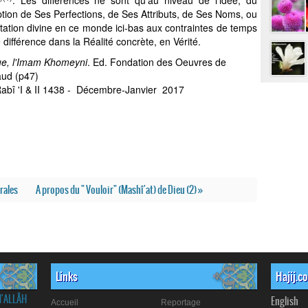
. Les différences ne sont qu'au niveau de l'idée, du
eption de Ses Perfections, de Ses Attributs, de Ses Noms, ou
station divine en ce monde ici-bas aux contraintes de temps
e différence dans la Réalité concrète, en Vérité.
que, l'Imam Khomeyni
. Ed. Fondation des Oeuvres de
aud (p47)
abî 'I & II 1438
-
Décembre-Janvier
2017
rales
A propos du " Vouloir" (Mashî'at) de Dieu (2) »
Links
Hajij.c
d'ALLÂH
English
Accueil
Reportage