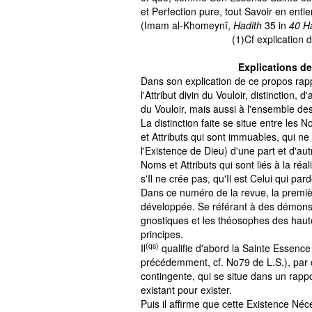
et Perfection pure, tout Savoir en entie
(Imam al-Khomeynî,
H
adith
35 in
40
H
(1)Cf explication 
Explications d
Dans son explication de ce propos rap
l'Attribut divin du Vouloir, distinction, 
du Vouloir, mais aussi à l'ensemble de
La distinction faite se situe entre les No
et Attributs qui sont immuables, qui 
l'Existence de Dieu) d'une part et d'aut
Noms et Attributs qui sont liés à la réa
s'Il ne crée pas, qu'Il est Celui qui pa
Dans ce numéro de la revue, la premièr
développée. Se référant à des démonstr
gnostiques et les théosophes des hau
principes.
(qs)
Il
qualifie d'ab
ord la Sainte Essence 
précédemment, cf. No79 de L.S.), par o
contingente, qui se situe dans un rappor
existant pour exister.
Puis il affirme que cette Existence Néc