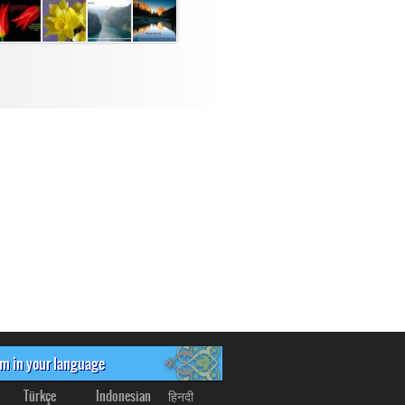
om in your language
Türkçe
Indonesian
हिनदी