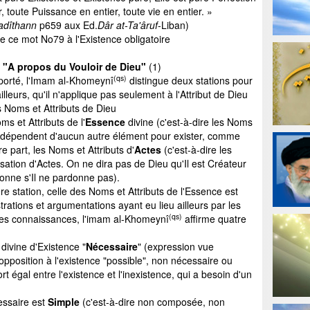
r, toute Puissance en entier, toute vie en entier. »
adîthann
p659 aux Ed.
Dâr at-Ta'âruf
-Liban)
de ce mot No79 à l'Existence obligatoire
e "A propos du Vouloir de Dieu"
(1)
(qs)
porté, l'Imam al-Khomeynî
distingue deux stations pour
d'ailleurs, qu'il n'applique pas seulement à l'Attribut de Dieu
s Noms et Attributs de Dieu
ms et Attributs de l'
Essence
divine (c'est-à-dire les Noms
ne dépendent d'aucun autre élément pour exister, comme
re part, les Noms et Attributs d'
Actes
(c'est-à-dire les
lisation d'Actes. On ne dira pas de Dieu qu'Il est Créateur
rdonne s'Il ne pardonne pas).
e station, celle des Noms et Attributs de l'Essence est
ations et argumentations ayant eu lieu ailleurs par les
(qs)
tes connaissances, l'imam al-Khomeynî
affirme quatre
divine d'Existence "
Nécessaire
" (expression vue
pposition à l'existence "possible", non nécessaire ou
t égal entre l'existence et l'inexistence, qui a besoin d'un
essaire est
Simple
(c'est-à-dire non composée, non