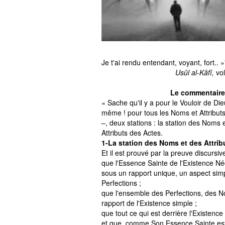
Je t'ai rendu entendant, voyant, fort..
»
Usûl al-Kâfî,
vol
Le commentaire 
« Sache qu'il y a pour le Vouloir de Die
même ! pour tous les Noms et Attributs
–, deux stations : la station des Noms 
Attributs des Actes.
1-La station des Noms et des Attrib
Et il est prouvé
par la preuve discursive
que l'Essence Sainte de l'Existence N
sous un rapport unique, un aspect simpl
Perfections ;
que l'ensemble des Perfections, des N
rapport de l'Existence simple ;
que tout ce qui est derrière l'Existenc
et que, comme Son Essence Sainte est 