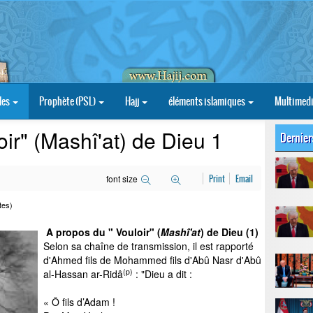
les
Prophète (PSL)
Hajj
éléments islamiques
Multimed
ir" (Mashî'at) de Dieu 1
Dernier
font size
Print
Email
tes)
A propos du " Vouloir" (
Mashî'at
) de Dieu (1)
Selon sa chaîne de transmission, il est rapporté
d'Ahmed fils de Mohammed fils d'Abû Na
s
r d'Abû
(p)
al-Hassan ar-Ri
d
â
: "Dieu a dit :
«
Ô fils d’Adam !