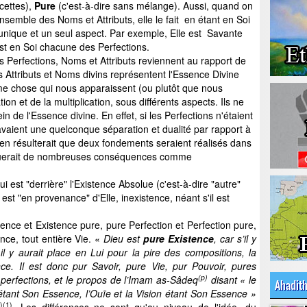
acettes),
Pure
(c'est-à-dire sans mélange). Aussi, quand on
nsemble des Noms et Attributs, elle le fait en étant en Soi
 unique et un seul aspect. Par exemple, Elle est Savante
 est en Soi chacune des Perfections.
s Perfections, Noms et Attributs reviennent au rapport de
es Attributs et Noms divins représentent l'Essence Divine
me chose qui nous apparaissent (ou plutôt que nous
n et de la multiplication, sous différents aspects. Ils ne
in de l'Essence divine. En effet, si les Perfections n'étaient
 avaient une quelconque séparation et dualité par rapport à
l en résulterait que deux fondements seraient réalisés dans
liquerait de nombreuses conséquences comme
i est "derrière" l'Existence Absolue (c'est-à-dire "autre"
est "en provenance" d'Elle, inexistence, néant s'il est
nce et Existence pure, pure Perfection et Perfection pure,
ance, tout entière Vie. «
Dieu est
pure Existence
, car s’il y
 il y aurait place en Lui pour la pire des compositions, la
nce. Il est donc pur Savoir, pure Vie, pur Pouvoir, pures
(p)
s perfections, et le propos de l’Imam a
s
-
S
âdeq
disant « le
Ahadit
étant Son Essence, l’Ouïe et la Vision étant Son Essence »
)(1)