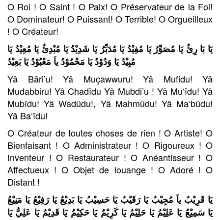
O Roi ! O Saint ! O Paix! O Préservateur de la Foi!
O Dominateur! O Puissant! O Terrible! O Orgueilleux
! O Créateur!
يَا بَا رِئُ يَا مُصَوِّرُ يَا مُفِيْدُ يَا مُدَبِّرُ يَا شَدِيْدُ يَا مُبْدِئُ يَا مُعِيْدُ يَا
مُبِيْدُ يَا وَدُوْدُ يَا مَحْمُوْدُ ياَ مَعْبُوْدُ يَا بَعِيْدُ
Yâ Bâri’u! Yâ Muçawwuru! Yâ Mufidu! Yâ
Mudabbiru! Yâ Chadîdu Yâ Mubdi’u ! Yâ Mu‘îdu! Yâ
Mubîdu! Yâ Wadûdu!, Yâ Mahmûdu! Yâ Ma‘bûdu!
Yâ Ba‘îdu!
O Créateur de toutes choses de rien ! O Artiste! O
Bienfaisant ! O Administrateur ! O Rigoureux ! O
Inventeur ! O Restaurateur ! O Anéantisseur ! O
Affectueux ! O Objet de louange ! O Adoré ! O
Distant !
يَا قَرِيْبُ ياَ مُجِيْبُ يَا رَقَيْبُ يَا حَسِيْبُ يَا بَدِيْعُ يَا رَفِيْعُ يَا مَنِيْعُ
يَا سَمِيْعُ يَا عَلِيْمُ يَا حَلِيْمُ يَا كَرِيْمُ يَا حَكِيْمُ يَا قَدِيْمُ يَا عَلِيُّ يَا