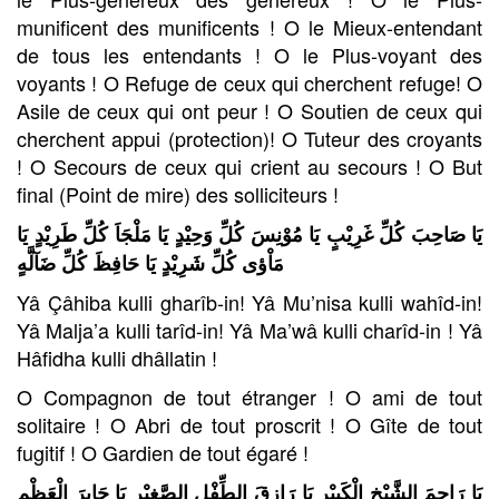
munificent des munificents ! O le Mieux-entendant
de tous les entendants ! O le Plus-voyant des
voyants ! O Refuge de ceux qui cherchent refuge! O
Asile de ceux qui ont peur ! O Soutien de ceux qui
cherchent appui (protection)! O Tuteur des croyants
! O Secours de ceux qui crient au secours ! O But
final (Point de mire) des solliciteurs !
يَا صَاحِبَ كُلِّ غَرِيْبٍ يَا مُوْنِسَ كُلِّ وَحِيْدٍ يَا مَلْجَاَ كُلِّ طَرِيْدٍ يَا
مَاْؤى كُلِّ شَرِيْدٍ يَا حَافِظَ كُلِّ ضَآلَّهٍ
Yâ Çâhiba kulli gharîb-in! Yâ Mu’nisa kulli wahîd-in!
Yâ Malja’a kulli tarîd-in! Yâ Ma’wâ kulli charîd-in ! Yâ
Hâfidha kulli dhâllatin !
O Compagnon de tout étranger ! O ami de tout
solitaire ! O Abri de tout proscrit ! O Gîte de tout
fugitif ! O Gardien de tout égaré !
يَا رَاحِمَ الشَّيْخِ الْكَبِيْرِ يَا رَازِقَ الطِّفْلِ الصَّغِيْر يَا جَابِرَ الْعَظْمِ