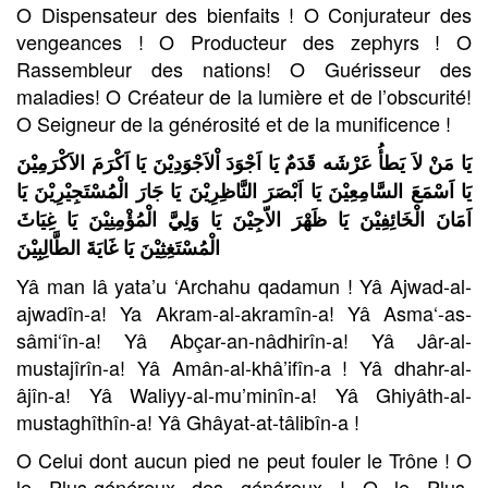
O Dispensateur des bienfaits ! O Conjurateur des
vengeances ! O Producteur des zephyrs ! O
Rassembleur des nations! O Guérisseur des
maladies! O Créateur de la lumière et de l’obscurité!
O Seigneur de la générosité et de la munificence !
يَا مَنْ لاَ يَطأُ عَرْشَه قَدَمٌ يَا اَجْوَدَ اْلاَجْوَدِيْنَ يَا اَكْرَمَ الاَكْرَمِيْنَ
يَا اَسْمَعَ السَّامِعِيْنَ يَا اَبْصَرَ النَّاظِرِيْنَ يَا جَارَ الْمُسْتَجِيْرِيْنَ يَا
اَمَانَ الْخَائِفِيْنَ يَا ظَهْرَ الاّجِيْنَ يَا وَلِيَّ الْمُؤْمِنِيْنَ يَا غِيَاثَ
الْمُسْتَغِثِيْنَ يَا غَايَةَ الطَّالِبِيْنَ
Yâ man lâ yata’u ‘Archahu qadamun ! Yâ Ajwad-al-
ajwadîn-a! Ya Akram-al-akramîn-a! Yâ Asma‘-as-
sâmi‘în-a! Yâ Abçar-an-nâdhirîn-a! Yâ Jâr-al-
mustajîrîn-a! Yâ Amân-al-khâ’ifîn-a ! Yâ dhahr-al-
âjîn-a! Yâ Waliyy-al-mu’minîn-a! Yâ Ghiyâth-al-
mustaghîthîn-a! Yâ Ghâyat-at-tâlibîn-a !
O Celui dont aucun pied ne peut fouler le Trône ! O
le Plus-généreux des généreux ! O le Plus-