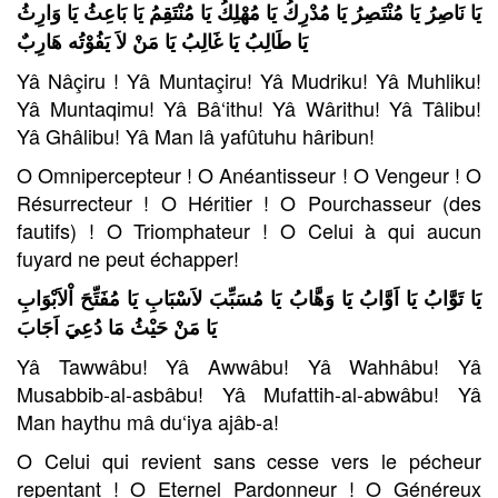
يَا نَاصِرُ يَا مُنْتَصِرُ يَا مُدْرِكُ يَا مُهْلِكُ يَا مُنْتَقِمُ يَا بَاعِثُ يَا وَارِثُ
يَا طَالِبُ يَا غَالِبُ يَا مَنْ لاَ يَفُوْتُه هَارِبٌ
Yâ Nâçiru ! Yâ Muntaçiru! Yâ Mudriku! Yâ Muhliku!
Yâ Muntaqimu! Yâ Bâ‘ithu! Yâ Wârithu! Yâ Tâlibu!
Yâ Ghâlibu! Yâ Man lâ yafûtuhu hâribun!
O Omnipercepteur ! O Anéantisseur ! O Vengeur ! O
Résurrecteur ! O Héritier ! O Pourchasseur (des
fautifs) ! O Triomphateur ! O Celui à qui aucun
fuyard ne peut échapper!
يَا تَوَّابُ يَا اَوَّابُ يَا وَهَّابُ يَا مُسَبِّبَ لاَسْبَابِ يَا مُفَتِّحَ اْلاَبْوَابِ
يَا مَنْ حَيْثُ مَا دُعِيَ اَجَابَ
Yâ Tawwâbu! Yâ Awwâbu! Yâ Wahhâbu! Yâ
Musabbib-al-asbâbu! Yâ Mufattih-al-abwâbu! Yâ
Man haythu mâ du‘iya ajâb-a!
O Celui qui revient sans cesse vers le pécheur
repentant ! O Eternel Pardonneur ! O Généreux