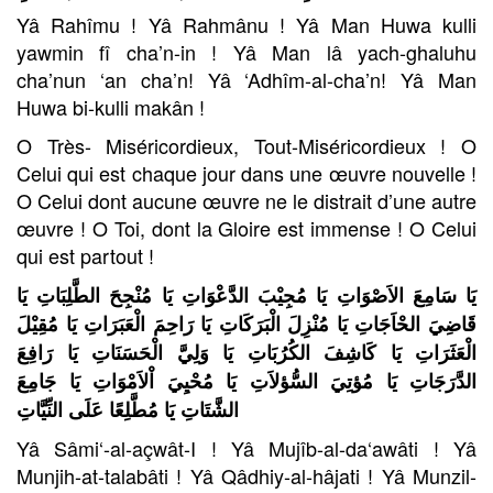
Yâ Rahîmu ! Yâ Rahmânu ! Yâ Man Huwa kulli
yawmin fî cha’n-in ! Yâ Man lâ yach-ghaluhu
cha’nun ‘an cha’n! Yâ ‘Adhîm-al-cha’n! Yâ Man
Huwa bi-kulli makân !
O Très- Miséricordieux, Tout-Miséricordieux ! O
Celui qui est chaque jour dans une œuvre nouvelle !
O Celui dont aucune œuvre ne le distrait d’une autre
œuvre ! O Toi, dont la Gloire est immense ! O Celui
qui est partout !
يَا سَامِعَ الاَصْوَاتِ يَا مُجِيْبَ الدَّعْوَاتِ يَا مُنْجِحَ الطَّلِبَاتِ يَا
قَاضِيَ الحْاَجَاتِ يَا مُنْزِلَ الْبَرَكَاتِ يَا رَاحِمَ الْعَبَرَاتِ يَا مُقِيْلَ
الْعَثَرَاتِ يَا كَاشِفَ الكُرُبَاتِ يَا وَلِيَّ الْحَسَنَاتِ يَا رَافِعَ
الدَّرَجَاتِ يَا مُؤتِيَ السُّؤلاَتِ يَا مُحْيِيَ اْلاَمْوَاتِ يَا جَامِعَ
الشَّتَاتِ يَا مُطَّلِعًا عَلَى النِّيَّاتِ
Yâ Sâmi‘-al-açwât-I ! Yâ Mujîb-al-da‘awâti ! Yâ
Munjih-at-talabâti ! Yâ Qâdhiy-al-hâjati ! Yâ Munzil-