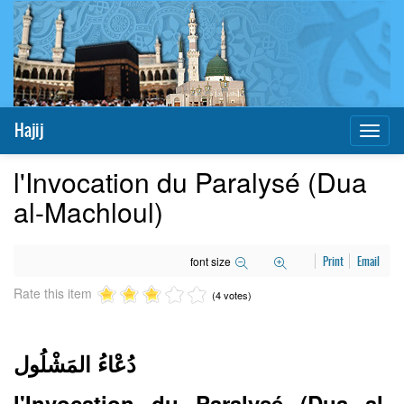
Hajij
Toggl
naviga
l'Invocation du Paralysé (Dua
al-Machloul)
font size
Print
Email
Rate this item
(4 votes)
دُعْاءُ المَشْلُول
l'Invocation du
Paralysé
(Dua al-