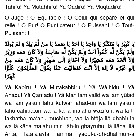
Tâhiru! Yâ Mutahhiru! Yâ Qâdiru! Yâ Muqtadiru!
O Juge ! O Equitable ! O Celui qui sépare et qui
relie ! O Pur! O Purificateur ! O Puissant ! O Tout-
Puissant !
يَا كَبِيْرُ يَا مُتَكَبِّرُ يَا وَاحِدُ يَا اَحَدُ يَا صَمَدُ يَا مَنْ لَّمْ يَلِدْ وَ لَمْ يُولَدْ
وَلَمْ يَكُنْ لَّه كُفُواً اَحَدٌ وَلَمْ يَكُنْ لَّه صَاحِبَةٌ وَلاَ كَانَ مَعَه وَزِيْرٌ
وَّلاَ اتَّخَذَ مَعَه مُشِيْرًا وَلاَ احْتَاجَ اِلَى ظَهِيْرٍ وَلاَ كَانَ مَعَه مِنْ
اِلهٍ غَيْرُه لآَ اِلهَ اِلاَّ اَنْتَ فَتَعَالَيْتَ عَمَّا يَقُوْلُ الظَّالِمُوْنَ عُلُوًّا
كَبِيْرًا
Yâ Kabîru ! Yâ Mutakabbiru ! Yâ Wâ‘hidu ! Yâ
Ahadu! Yâ Çamadu ! Yâ Man lam yalid wa lam yûlad
wa lam yakun lahû kufwan ahad-un wa lam yakun
lahu çâhibatun wa lâ kâna ma‘ahu wazirun, wa lâ-t-
takhatha ma‘ahu muchîran, wa la-htâja ilâ dhahîr-in
wa lâ kâna ma‘ahu min ilâh-in ghayruhu, lâ Ilâha illâ
Anta, fata‘âlayta ‘ammâ yaqûl-u-dh-dhâlimûn-a