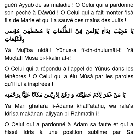
guéri Ayyûb de sa maladie ! O Celui qui a pardonné
son péché à Dâwûd ! O Celui qui a fait monter ‘Isâ
fils de Marie et qui l’a sauvé des mains des Juifs !
يَا مُجِيْبَ نِدَآءِ يُوْنُسَ فِيْ الظُّلُمَاتِ يَا مُصْطَفِيَ مُوْسى
بِالْكَلِمَاتِ
Yâ Mujîba nidâ’i Yûnus-a fî-dh-dhulumât-i! Yâ
Muçtafî Mûsâ bi-l-kalimât-i!
O Celui qui a répondu à l’appel de Yûnus dans les
ténèbres ! O Celui qui a élu Mûsâ par les paroles
qu’Il lui a inspirées !
يَا مَنْ غَفَرَ لِآدَمَ خَطِيْئَتَه
وَ رَفَعَ اِدْرِيْسَ مَكَانًا عَلِيًّا بِرَحْمَتِه
Yâ Man ghafara li-Ädama khatî’atahu, wa rafa‘a
Idrîsa makânan ‘aliyyan bi-Rahmatih-i!
O Celui qui a pardonné à Adam sa faute et qui a
hissé Idris à une position sublime par Sa