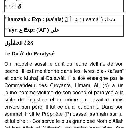
qâf
q
ق
سَــأ لَ ; ( samâ’ ) سَماء
’
hamzah ء Exp : (sa
’
ala)
‘ ‘ayn ع Exp: (
‘
Alî ) علي
دُعْاءُ المَشْلُول
Le Du‘â’ du Paralysé
On l’appelle aussi le du‘â du jeune victime de son
péché. Il est mentionné dans les livres d’al-Kaf‘amî
et dans Muhaj al-Da‘awât. Il a été enseigné par le
Commandeur des Croyants, l’Imam Ali (p) à un
jeune homme victime de son péché et paralysé à la
suite de l’injustice et du crime qu’il avait commis
envers son père. Il lut ce du‘â’ et dormit. Dans son
sommeil il vit le Prophète (P) passer sa main sur lui
et lui dire : «Conserve le plus grandiose Nom d’Allah
(al-Ism Allah al-A‘dham), ton action sera bien. Sur