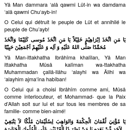
Yâ Man dammara ‘alâ qawmi Lût-in wa damdama
‘alâ qawmi Chu‘ayb-in!
O Celui qui détruit le peuple de Lût et annihilé le
peuple de Chu’ayb!
يَا مَنِ اتَّخَذَ اِبْرَاهِيْمَ خَلِيْلاً يَا مَنِ اتَّخَذَ مُوسى كَلِيْمًا وَاتَّخَذَ
مُحَمَّدًا صَلَّى اللهُ عَلَيْهِ وَ آلِه وَ عَلَيْهِمْ اَجْمَعِيْنَ
حَبِيْبًا
Yâ Man-ittakhatha Ibrâhîma khalîlan, Yâ Man
ittakhatha Mûsâ kalîman wa-ttakhatha
Muhammadan çallâ-llâhu ‘alayhi wa Älihi wa
‘alayhim ajma‘îna habîban!
O Celui qui a choisi Ibrâhîm comme ami, Mûsâ
comme interlocuteur, et Mohammad- que la Paix
d’Allah soit sur lui et sur tous les membres de sa
famille- comme bien-aimé!
يَا مُؤْتِيَ لُقْمَانَ الْحِكْمَةَ وَالوَاهِبَ لِسُلَيْمَانَ مُلْكًا لآ يَنْبَغِيْ
لِاَحَدٍ مِّنْ بَعَدِه يَا مَنْ نَصْرَ ذَا الْقَرْنَيْنِ عَلَى
الْمُلُوكِ الْجَبَابِرَةِ