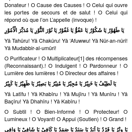
Donateur ! O Cause des Causes ! O Celui qui ouvre
les portes de secours et de salut ! O Celui qui
répond où que l’on L’appelle (invoque) !
يَا طَهُوْرُ يَا شَكُوْرُ يَا عَفُوُّ يَا غَفُوْرُ يَا نُوْرَ النُّوْرِ يَا مُدَبِّرَ الْاُمُوْرِ
Yâ Tahûru! Yâ Chakûru! Yâ ‘Afuwwu! Yâ Nûr-an-nûri!
Yâ Mudabbir-al-umûri!
O Purificateur ! O Multiplicateur[1] des récompenses
(Reconnaissant).! O Indulgent ! O Pardonneur ! O
Lumière des lumières ! O Directeur des affaires !
يَا لَطِيْفُ يَا خَبِيْرُ يَا مُجِيْرُ يَا مُنِيْرُ يَا بَصِيْرُ يَا ظَهِيْرُ يَا كَبِيْرُ
Yâ Latîfu ! Yâ Khabîru ! Yâ Mujîru ! Yâ Munîru ! Yâ
Baçîru! Yâ Dhahîru ! Yâ Kabîru !
O Subtil ! O Bien-Informé ! O Protecteur! O
Lumineux ! O Voyant! O Appui (Soutien) ! O Grand !
يَا وِتْرُ يَا فَرْدُ يَا اَبَدُ يَا سَنَدُ يَا صَمَدُ يَا كَافِيْ يَا شَافِيْ يَا وَافِي