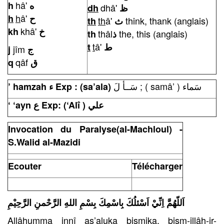
hâ'
h
ه
dhâ'
dh
ظ
h
â'
h
ح
th
â'
think, thank (anglais)
th
ث
khâ'
kh
خ
thâl
the, this (anglais)
th
ذ
t
â'
t
ط
jîm
j
ج
qâf
q
ق
سَــأ لَ ; ( samâ’ ) سَماء
’
hamzah ء Exp : (sa
’
ala)
‘ ‘ayn ع Exp: (
‘
Alî ) علي
Invocation du Paralyse(al-Machloul) -
S.Walid al-Mazidi
Ecouter
Télécharger
اَللّهُمَّ اِنِّيْ اَسْئلُكَ بِاسْمِكَ بِسْمِ اللهِ الرَّحْمنِ الرَّحِيْمِ
Allâhumma innî as’aluka bismika, bism-illâh-ir-