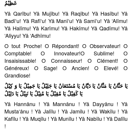
عَظِيْمُ
Yâ Qarîbu! Yâ Mujîbu! Yâ Raqîbu! Yâ Hasîbu! Yâ
Badî‘u! Yâ Rafî‘u! Yâ Manî‘u! Yâ Samî‘u! Yâ ‘Alîmu!
Yâ Halîmu! Yâ Karîmu! Yâ Hakîmu! Yâ Qadîmu! Yâ
‘Aliyyu! Yâ ‘Adhîmu!
O tout Proche! O Répondant! O Observateur! O
Comptable! O Innovateur!O Sublime! O
Insaisissable! O Connaisseur! O Clément! O
Généreux! O Sage! O Ancien! O Elevé! O
Grandiose!
يَا حَنَّانُ يَا مَنَّانُ يَا دَيَّانُ يَا مُسْتَعَانُ يَا جَلِيْلُ يَا جَمِيْلُ يَا وَ كِيْلُ
يَا كَفِيْلُ يَا مُقِيْلُ يَا مُنِيْلُ يَا نَبِيْلُ يَا دَلِيْلُ
Yâ Hannânu ! Yâ Mannânu ! Yâ Dayyânu ! Yâ
Musta‘ânu ! Yâ Jalîlu ! Yâ Jamilu ! Yâ Wakîlu ! Yâ
Kafîlu ! Yâ Muqîlu ! Yâ Munîlu ! Yâ Nabîlu ! Yâ Dalîlu
!