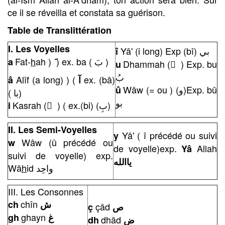
ce il se réveilla et constata sa guérison.
Table de Translittération
I. Les Voyelles
Yâ' (i long) Exp (bî) بي
î
Fat-
h
ah )
) ex. ba ( بَ )
a
َ
Dhammah ( ُ ) Exp. bu
u
بُ
Alîf (a long) ) (
ex. (bâ)
â
آ
Wâw (= ou ) (و)Exp. bû
û
( با)
بو
Kasrah ( ِ ) ( ex.(bi) (بِ)
i
II. Les Semi-Voyelles
Yâ' ( î précédé ou suivi
y
Wâw (û précédé ou
w
de voyelle)exp.
Allah
Yâ
suivi de voyelle) exp.
ياالله
Wâ
h
id واحِد
III. Les Consonnes
chîn
ch
ش
çâd
ç
ص
ghayn
gh
غ
dhâd
dh
ض