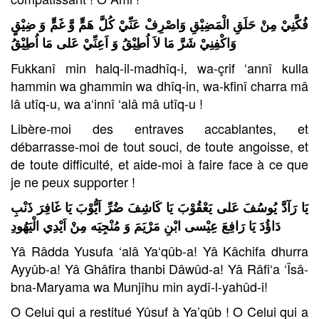
فُكَّنِيْ مِنْ حَلَقِ الْمَضِيْقِ وَاصْرِفْ عَنِّيْ كُلَّ هَمٍّ وَّ غَمٍّ وَ ضِيْقٍ
وَاكْفِنِيْ شَرَّ مَا لاَ اُطِيْقُ وَ اَعِنِّيْ عَلى مَا اُطِيْقُ
Fukkanî min halq-il-madhîq-i, wa-çrif ‘annî kulla
hammin wa ghammin wa dhîq-in, wa-kfinî charra mâ
lâ utîq-u, wa a‘innî ‘alâ mâ utîq-u !
Libère-moi des entraves accablantes, et
débarrasse-moi de tout souci, de toute angoisse, et
de toute difficulté, et aide-moi à faire face à ce que
je ne peux supporter !
يَا رَآدَّ يُوسُفَ عَلى يَعْقُوْبَ يَا كَاشِفَ ضُرِّ اَيُّوْبَ
يَا غَافِرَ ذَنْبِ
دَاؤُدَ يَا رَافِعَ عِيْسى ابْنِ مَرْيَمَ وَ مُنْجِيَه مِنْ اَيْدِي الْيَهُودِ
Yâ Râdda Yusufa ‘alâ Ya‘qûb-a! Yâ Kâchifa dhurra
Ayyûb-a! Yâ Ghâfira thanbi Dâwûd-a! Yâ Râfi‘a ‘Îsâ-
bna-Maryama wa Munjîhu min aydî-l-yahûd-i!
O Celui qui a restitué Yûsuf à Ya’qûb ! O Celui qui a