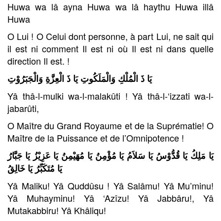
Huwa wa lâ ayna Huwa wa lâ haythu Huwa illâ
Huwa
O Lui ! O Celui dont personne, à part Lui, ne sait qui
il est ni comment Il est ni où Il est ni dans quelle
direction Il est. !
يَا ذَ الْمُلْكِ وَالْمَلَكُوتِ يَا ذَ الْعِزَّةِ وَالْجَبَرُوْتِ
Yâ thâ-l-mulki wa-l-malakûti ! Yâ thâ-l-‘izzati wa-l-
jabarûti,
O Maître du Grand Royaume et de la Suprématie! O
Maître de la Puissance et de l’Omnipotence !
يَا مَلِكُ يَا قُدُّوْسُ يَا سَلاَمُ يَا مُؤْمِنُ يَا مُهَيْمِنُ يَا عَزِيْزُ يَا جَبَّارُ
يَا مُتَكَبِّرُ يَا خَالِقُ
Yâ Maliku! Yâ Quddûsu ! Yâ Salâmu! Yâ Mu’minu!
Yâ Muhayminu! Yâ ‘Azîzu! Yâ Jabbâru!, Yâ
Mutakabbiru! Yâ Khâliqu!