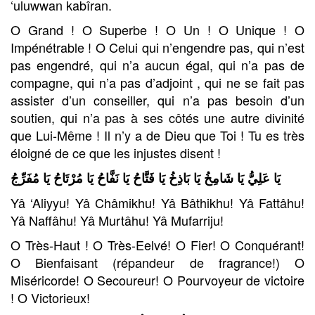
‘uluwwan kabîran.
O Grand ! O Superbe ! O Un ! O Unique ! O
Impénétrable ! O Celui qui n’engendre pas, qui n’est
pas engendré, qui n’a aucun égal, qui n’a pas de
compagne, qui n’a pas d’adjoint , qui ne se fait pas
assister d’un conseiller, qui n’a pas besoin d’un
soutien, qui n’a pas à ses côtés une autre divinité
que Lui-Même ! Il n’y a de Dieu que Toi ! Tu es très
éloigné de ce que les injustes disent !
يَا عَلِيُّ يَا شَامِخُ يَا بَاذِخُ يَا فَتَّاحُ يَا نَفَّاحُ يَا مُرْتَاحُ يَا مُفَرِّجُ
Yâ ‘Aliyyu! Yâ Châmikhu! Yâ Bâthikhu! Yâ Fattâhu!
Yâ Naffâhu! Yâ Murtâhu! Yâ Mufarriju!
O Très-Haut ! O Très-Eelvé! O Fier! O Conquérant!
O Bienfaisant (répandeur de fragrance!) O
Miséricorde! O Secoureur! O Pourvoyeur de victoire
! O Victorieux!