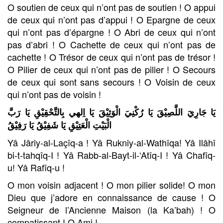
O soutien de ceux qui n’ont pas de soutien ! O appui
de ceux qui n’ont pas d’appui ! O Epargne de ceux
qui n’ont pas d’épargne ! O Abri de ceux qui n’ont
pas d’abri ! O Cachette de ceux qui n’ont pas de
cachette ! O Trésor de ceux qui n’ont pas de trésor !
O Pilier de ceux qui n’ont pas de pilier ! O Secours
de ceux qui sont sans secours ! O Voisin de ceux
qui n’ont pas de voisin !
يَا جَارِيَ اللَّصِيْقَ يَا رُكْنِيَ الْوَثِيْقَ يَا اِلهي بِالتَّحْقِيْقِ يَا رَبَّ
الْبَيْتِ الْعَتِيْقِ يَا شَفِيْقُ يَا رَفِيْقُ
Yâ Jâriy-al-Laçîq-a ! Yâ Rukniy-al-Wathîqa! Yâ Ilâhî
bi-t-tahqîq-I ! Yâ Rabb-al-Bayt-il-‘Atîq-I ! Yâ Chafîq-
u! Yâ Rafîq-u !
O mon voisin adjacent ! O mon pilier solide! O mon
Dieu que j’adore en connaissance de cause ! O
Seigneur de l’Ancienne Maison (la Ka’bah) ! O
compatissant ! O Ami !