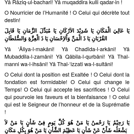
Yâ Râziq-ul-bachari! Yâ muqaddira kulli qadar-in !
O Nourricier de l’Humanité ! O Celui qui décrète tout
destin!
يَا عَالِيَ الْمَكَانِ يَا شَدِيْدَ الاَرْكَانِ يَا مُبَدِّلَ الزَّمَانِ يَا قَابِلَ
القُرْبَانِ يَا ذَ الْمَنِّ وَاْلاِحْسَانِ يَا ذَ الْعِزَّةِ وَالسُّلطَانِ
Yâ ‘Âliya-l-makâni! Yâ Chadîda-l-arkâni! Yâ
Mubaddila-l-zamâni! Yâ Qâbila-l-qurbâni! Yâ Thal-
manni wa-l-ihsâni! Yâ Thal-‘izzati wa-l-sultâni!
O Celui dont la position est Exaltée ! O Celui dont la
fondation est formidable! O Celui qui change le
Temps! O Celui qui accepte les sacrifices ! O Celui
qui pourvoie les faveurs et la bienfaisance ! O celui
qui est le Seigneur de l’honneur et de la Suprématie
!
يَا رَحِيْمُ يَا رَحْمنُ يَا مَنْ هُوَ كُلَّ يَومٍ فِىْ شَأنٍ يَا مَنْ لاَ
يَشْغَلُه شَاْنٌ عَنْ شَأنٍ يَا عَظِيْمَ الشَّأنِ يَا مَنْ هُوَ بِكُلِ مَكَانٍ