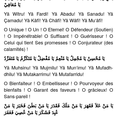
يَا مُعَافِيْ
Yâ Witru! Yâ Fardi! Yâ Abadu! Yâ Sanadu! Yâ
Çamadu! Yâ Kâfî! Yâ Châfî! Yâ Wâfî! Yâ Mu‘âfî!
O Unique ! O Un ! O Eternel! O Défendeur (Soutien)
! O Impénétrable! O Suffisant ! O Guérisseur ! O
Celui qui tient Ses promesses ! O Conjurateur (des
calamités) !
يَا مُحْسِنُ يَا مُجْمِلُ يَا مُنْعِمُ يَا مُفْضِلْ يَا مُتَكَرِّمُ يَا مُتَفَرِّدُ
Yâ Muhsinu! Yâ Mujmilu! Yâ Mun‘imu! Yâ Mufadh-
dhilu! Yâ Mutakarrimu! Yâ Mutafarridu!
O Bienfaiteur ! O Embellisseur ! O Pourvoyeur des
bienfaits ! O Garant des faveurs ! O grâcieux! O
Sans-pareil !
يَا مَنْ عَلاَ فَقَهَرَ يَا مَنْ مَلَكَ فَقَدَرَ يَا مَنْ بَطَنَ فَخَبَرَ يَا مَنْ
عُبِدَ فَشَكَرَ يَا مَنْ عُصِيَ فَغَفَرَ