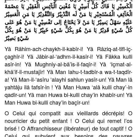
الْكَسِيْرِ يَا فَاكَّ كُلِّ اَسِيْرٍ يَا مُغْنِيَ الْبَآئِسِ الْفَقِيْرِ يَا عِصْمَةَ
الْخَآئِفِ الْمُسْتَجِيْرِ يَا مَنْ لَه التَّدْبِيْرُ وَالتَّقْدِيْرُ يَا مَنِ الْعَسِيْرُ
عَلَيْهِ سَهْلٌ يَسِيْرٌ يَا مَنْ لاَ يَحْتَاجُ اِلى تَفْسِيْرٍ يَا مَنْ هُوَ عَلى
كُلِّ شَيْءٍ قَدِيْرٌ يَا مَنْ هُوَ بِكُلِّ شَيْءٍ خَبِيْرٌ يَا مَنْ هُوَ بِكُلِّ
شَيْءٍ بَصِيْرٌ
Yâ Râhim-ach-chaykh-il-kabîr-i! Yâ Râziq-at-tifl-iç-
çaghîr-i! Yâ Jâbir-al-‘adhm-il-kasîr-i! Yâ Fâkka kulli
asîr-in! Yâ Mughniy-al-bâ’is-il-faqîr-i! Yâ ‘Içmat-al-
khâ’if-il-mustajîr! Yâ Man lahu-t-tadbîr-a wa-t-taqdîr-
a! Yâ Man-il-‘asîru ‘alayhi sahlun yasîr-un! Yâ Man lâ
yahtâju ilâ tafsîr-in ! Yâ Man Huwa ‘alâ kulli chay’-in
qadîr-un! Yâ man Huwa bi-kulli chay’in khabîr-un! Yâ
Man Huwa bi-kulli chay’in baçîr-un!
O Celui qui compatit aux vieillards décrépis! O
nourricier du petit enfant ! O Celui qui remet l’os
brisé ! O Affranchisseur (libérateur) de tout captif ! O
Celui qui subvient aux besoins des pauvres