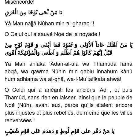
Miséricorde!
يَا مَنْ نَّجَى نُوْحًا مِنَ الْغَرَقِ
Yâ Man najjâ Nûhan min-al-gharaq-i!
O Celui qui a sauvé Noé de la noyade !
يَا مَنْ اَهْلَكَ عَاداً اَلاُوْلى وَ ثَمُوْدَ فَمَا اَبْقى وَ قَوْمَ نُوْحٍ مِنْ
قَبْلُ اِنَّهُمْ كَانُوْا هُمْ اَظْلَمَ وَ اَطْغى وَالْمُؤْتَفِكَةَ
اَهْوى
Yâ Man ahlaka ‘Âdan-al-ûlâ wa Thamûda famâ
abqâ, wa qawma Nûhin min qablu innahum kânû
hum adhlama wa at-ghâ, wa-l-Mu’tafikata ahwâ!
O Celui qui a anéanti les anciens ‘Âd , et puis
Thamûd, sans rien en laisser, ainsi que le peuple de
Noé (Nûh), avant eux, parce qu’ils étaient encore
plus injustes et plus rebelles, de même que les villes
renversées !
يَا مَنْ دَمَّر على قَوْمِ لُوطٍ وَ دَمَدَمَ عَلى قَوْمِ شُعَيْبٍ