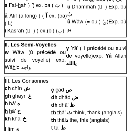
Fat-
h
ah )
) ex. ba ( بَ )
a
َ
Dhammah ( ُ ) Exp. bu
u
بُ
Alîf (a long) ) (
ex. (bâ)
â
آ
Wâw (= ou ) (و)Exp. bû
û
( با)
بو
Kasrah ( ِ ) ( ex.(bi) (بِ)
i
II. Les Semi-Voyelles
Yâ' ( î précédé ou suivi
y
Wâw (û précédé ou
w
de voyelle)exp.
Allah
Yâ
suivi de voyelle) exp.
ياالله
Wâ
h
id واحِد
III. Les Consonnes
chîn
ch
ش
çâd
ç
ص
ghayn
gh
غ
dhâd
dh
ض
hâ'
h
ه
dhâ'
dh
ظ
h
â'
h
ح
th
â'
think, thank (anglais)
th
ث
khâ'
kh
خ
thâl
the, this (anglais)
th
ذ
t
â'
t
ط
jîm
j
ج