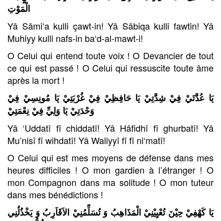
الْمَوْتِ
Yâ Sâmi‘a kulli çawt-in! Yâ Sâbiqa kulli fawtin! Yâ
Muhiyy kulli nafs-in ba‘d-al-mawt-i!
O Celui qui entend toute voix ! O Devancier de tout
ce qui est passé ! O Celui qui ressuscite toute âme
après la mort !
يَا عُدَّتَيْ فِيْ شِدَّتِيْ يَا حَافِظِيْ فِيْ غُرْبَتِيْ يَا مُونِسِيْ فِيْ
وَحْدَتِيْ يَا وَلِيِّ فِيْ نِعْمَتِيْ
Yâ ‘Uddatî fî chiddatî! Yâ Hâfidhî fî ghurbatî! Yâ
Mu’nisî fî wihdatî! Yâ Waliyyî fî fî ni‘matî!
O Celui qui est mes moyens de défense dans mes
heures difficiles ! O mon gardien à l’étranger ! O
mon Compagnon dans ma solitude ! O mon tuteur
dans mes bénédictions !
يَا كَهْفِيْ حِيْنَ تُعْيِيْنِيْ الْمَذَاهِبُ وَ تُسَلِّمُنِيْ الاَقَاَرِبُ وَ يَخْذُلُنِي