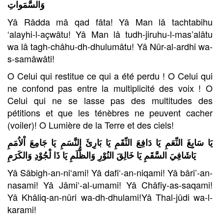
وَالسَّمَواتِ
Yâ Râdda mâ qad fâta! Yâ Man lâ tachtabihu
‘alayhi-l-açwâtu! Yâ Man lâ tudh-jiruhu-l-mas’alâtu
wa lâ tagh-châhu-dh-dhulumâtu! Yâ Nûr-al-ardhi wa-
s-samâwâti!
O Celui qui restitue ce qui a été perdu ! O Celui qui
ne confond pas entre la multiplicité des voix ! O
Celui qui ne se lasse pas des multitudes des
pétitions et que les ténèbres ne peuvent cacher
(voiler)! O Lumière de la Terre et des ciels!
يَا سَابِغَ النِّعَمِ يَا دَافِعَ النِّقَمِ يَا بَارِئَ النَّسَمِ يَا جَامِعَ اْلاُمَمِ
يَاشَافِيَ السَّقَمِ يَا خَالِقَ النُوْرِ وَالظُّلَمِ يَا ذَا لْجُوْدِ وَالكَرَمِ
Yâ Sâbigh-an-ni‘ami! Yâ dafi‘-an-niqami! Yâ bâri’-an-
nasami! Yâ Jâmi‘-al-umami! Yâ Châfiy-as-saqami!
Yâ Khâliq-an-nûri wa-dh-dhulami!Yâ Thal-jûdi wa-l-
karami!