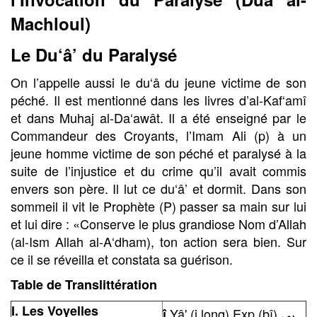
Machloul)
Le Du‘â’ du Paralysé
On l’appelle aussi le du‘â du jeune victime de son
péché. Il est mentionné dans les livres d’al-Kaf‘amî
et dans Muhaj al-Da‘awât. Il a été enseigné par le
Commandeur des Croyants, l’Imam Ali (p) à un
jeune homme victime de son péché et paralysé à la
suite de l’injustice et du crime qu’il avait commis
envers son père. Il lut ce du‘â’ et dormit. Dans son
sommeil il vit le Prophète (P) passer sa main sur lui
et lui dire : «Conserve le plus grandiose Nom d’Allah
(al-Ism Allah al-A‘dham), ton action sera bien. Sur
ce il se réveilla et constata sa guérison.
Table de Translittération
I. Les Voyelles
Yâ' (i long) Exp (bî) بي
î