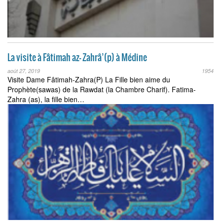
La visite à Fâtimah az- Zahrâ’(p) à Médine
août 27, 2019
1954
Visite Dame Fâtimah-Zahra(P) La Fille bien aime du
Prophète(sawas) de la Rawdat (la Chambre Charif). Fatima-
Zahra (as), la fille bien…