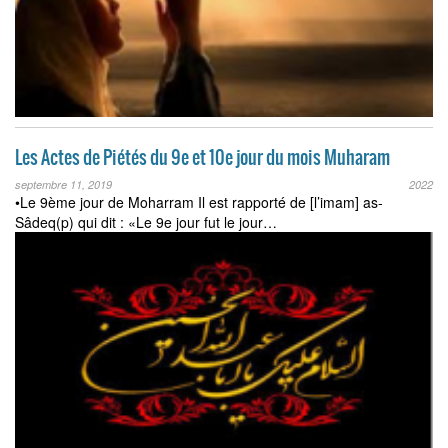
Les Actes de Piétés du 9e et 10e jour du mois Muharam
septembre 11, 2019
2022
•Le 9ème jour de Moharram Il est rapporté de [l’imam] as-
Sâdeq(p) qui dit : «Le 9e jour fut le jour…