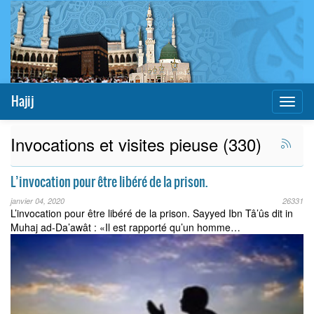
Hajij
Toggl
naviga
Invocations et visites pieuse (330)
L’invocation pour être libéré de la prison.
janvier 04, 2020
26331
L’invocation pour être libéré de la prison. Sayyed Ibn Tâ’ûs dit in
Muhaj ad-Da’awât : «Il est rapporté qu’un homme…