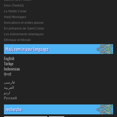
Dieu (Tawhid)
Le Noble Coran
Hadj Messages
Invocations et visites pieuse
En présence de Saint Coran
Les événements islamiques
Ethnique et Morale
Hajij.com in your language
English
Türkçe
Indonesian
हिनदी
فارسی
العربیة
اردو
Русский
recherche