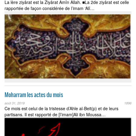
La lère ziyârat est la Ziyârat Amîn Allah. ■La 2de ziyârat est celle
rapportée de façon considérée de l’imam ‘Alî…
Moharram les actes du mois
août 31, 2019
1896
Ce mois est celui de la tristesse d’Ahle al-Beit(p) et de leurs
partisans. Il est rapporté de [l’imam]Ali ibn Moussa…