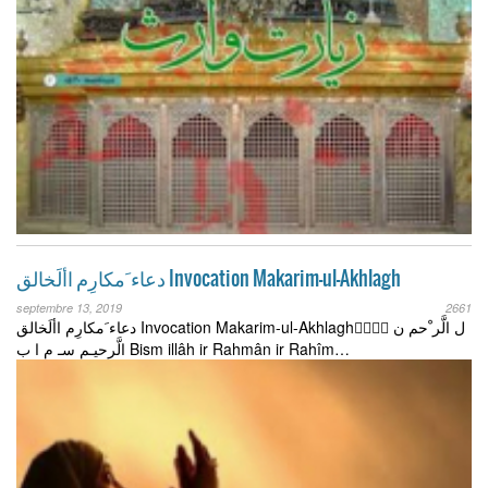
دعاء َمكارِم األَخالق Invocation Makarim-ul-Akhlagh
septembre 13, 2019
2661
دعاء َمكارِم األَخالق Invocation Makarim-ul-Akhlagh ََّّل الَّر ْحم ن
الَّرحيـم سـ م ا ب Bism illâh ir Rahmân ir Rahîm…