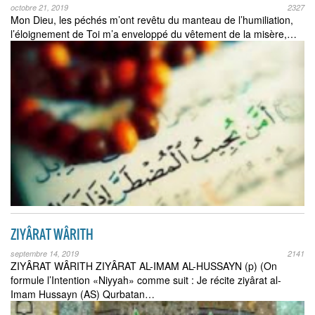
octobre 21, 2019
2327
Mon Dieu, les péchés m’ont revêtu du manteau de l’humiliation,
l’éloignement de Toi m’a enveloppé du vêtement de la misère,…
ZIYÂRAT WÂRITH
septembre 14, 2019
2141
ZIYÂRAT WÂRITH ZIYÂRAT AL-IMAM AL-HUSSAYN (p) (On
formule l’Intention «Niyyah» comme suit : Je récite ziyârat al-
Imam Hussayn (AS) Qurbatan…