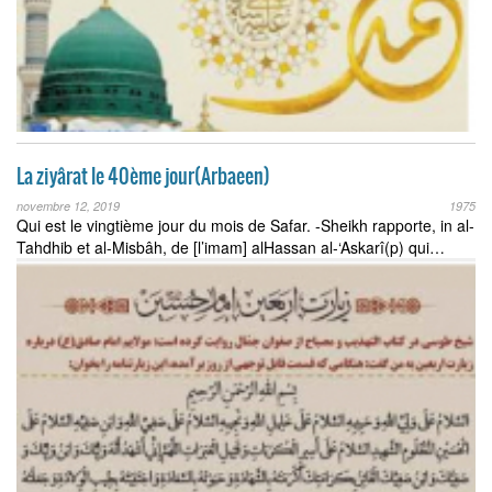
La ziyârat le 40ème jour(Arbaeen)
novembre 12, 2019
1975
Qui est le vingtième jour du mois de Safar. -Sheikh rapporte, in al-
Tahdhib et al-Misbâh, de [l’imam] alHassan al-‘Askarî(p) qui…