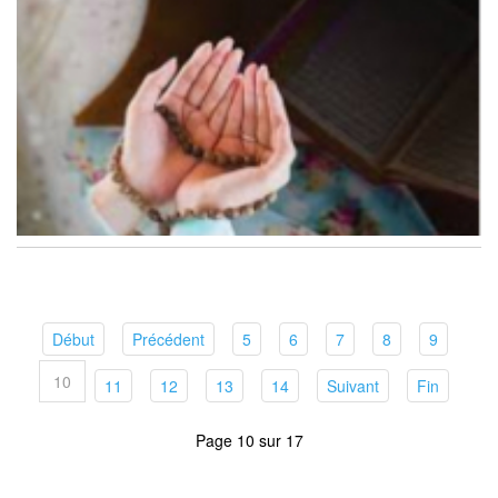
(current)
(current)
(current)
(current)
(current)
(current)
(current)
Début
Précédent
5
6
7
8
9
10
(current)
(current)
(current)
(current)
(current)
(current
11
12
13
14
Suivant
Fin
Page 10 sur 17