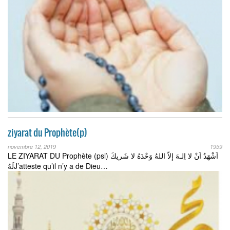
ziyarat du Prophète(p)
novembre 12, 2019
1959
LE ZIYARAT DU Prophète (psl) اَشْهَدُ اَنْ لا اِلـهَ إلاّ اللهُ وَحْدَهُ لا شَريكَ
لَهُJ’atteste qu’il n’y a de Dieu…