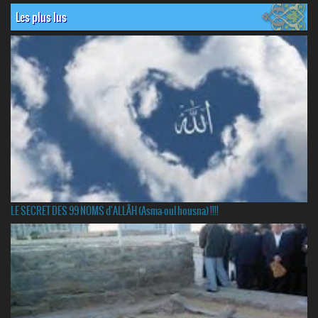
Les plus lus
LE SECRET DES 99 NOMS d'ALLÂH (Asma-oul housna) !!!!