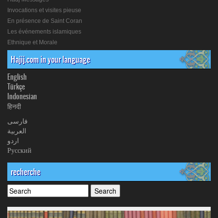
Invocations et visites pieuse
En présence de Saint Coran
Les événements islamiques
Ethnique et Morale
Hajij.com in your language
English
Türkçe
Indonesian
हिनदी
فارسی
العربیة
اردو
Русский
recherche