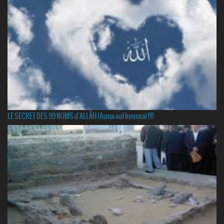
LE SECRET DES 99 NOMS d'ALLÂH (Asma-oul housna) !!!!