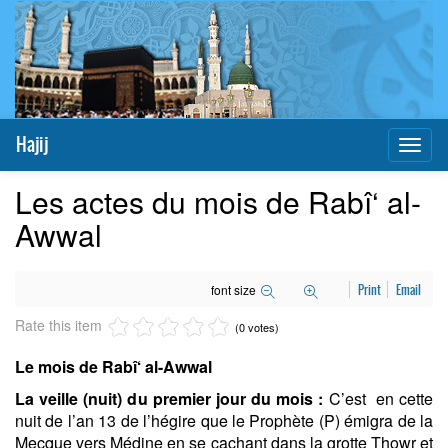
Hajij
Toggl
naviga
Les actes du mois de Rabî‘ al-
Awwal
font size
Print
Email
Rate this item
(0 votes)
Le mois de Rabî‘ al-Awwal
La veille (nuit) du premier jour du mois :
C’est en cette
nuit de l’an 13 de l’hégire que le Prophète (P) émigra de la
Mecque vers Médine en se cachant dans la grotte
Th
owr et