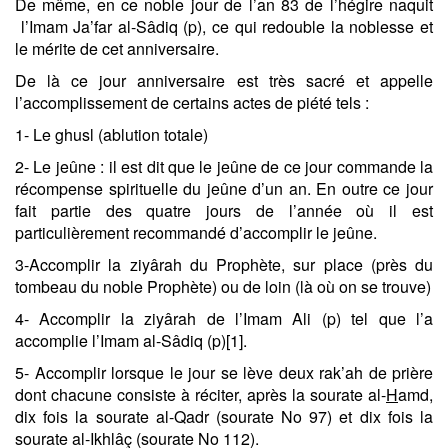
De même, en ce noble jour de l’an 83 de l’hégire naquit
l’Imam Ja’far al-Sâdiq (p), ce qui redouble la noblesse et
le mérite de cet anniversaire.
De là ce jour anniversaire est très sacré et appelle
l’accomplissement de certains actes de piété tels :
1- Le ghusl (ablution totale)
2- Le jeûne : il est dit que le jeûne de ce jour commande la
récompense spirituelle du jeûne d’un an. En outre ce jour
fait partie des quatre jours de l’année où il est
particulièrement recommandé d’accomplir le jeûne.
3-Accomplir la ziyârah du Prophète, sur place (près du
tombeau du noble Prophète) ou de loin (là où on se trouve)
4- Accomplir la ziyârah de l’Imam Ali (p) tel que l’a
accomplie l’Imam al-Sâdiq (p)[1].
5- Accomplir lorsque le jour se lève deux rak’ah de prière
dont chacune consiste à réciter, après la sourate al-
H
amd,
dix fois la sourate al-Qadr (sourate No 97) et dix fois la
sourate al-Ikhlâç (sourate No 112).