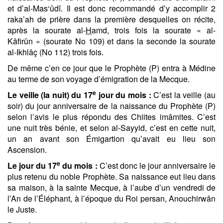
et d’al-Mas‘ûdî. Il est donc recommandé d’y accomplir 2
raka’ah de prière dans la première desquelles on récite,
après la sourate al-
H
amd, trois fois la sourate « al-
Kâfirûn » (sourate No 109) et dans la seconde la sourate
al-Ikhlâç (No 112) trois fois.
De même c’en ce jour que le Prophète (P) entra à Médine
au terme de son voyage d’émigration de la Mecque.
e
Le veille (la nuit) du 17
jour du mois :
C’est la veille (au
soir) du jour anniversaire de la naissance du Prophète (P)
selon l’avis le plus répondu des Chiites imâmites. C’est
une nuit très bénie, et selon al-Sayyid, c’est en cette nuit,
un an avant son Émigartion qu’avait eu lieu son
Ascension.
e
Le jour du 17
du mois :
C’est donc le jour anniversaire le
plus retenu du noble Prophète. Sa naissance eut lieu dans
sa maison, à la sainte Mecque, à l’aube d’un vendredi de
l’An de l’Éléphant, à l’époque du Roi persan, Anouchirwân
le Juste.