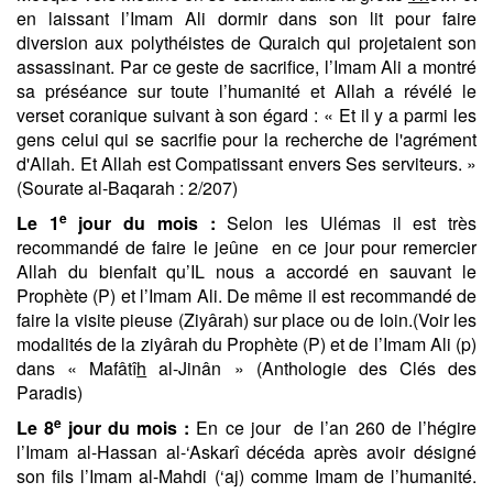
en laissant l’Imam Ali dormir dans son lit pour faire
diversion aux polythéistes de Quraich qui projetaient son
assassinant. Par ce geste de sacrifice, l’Imam Ali a montré
sa préséance sur toute l’humanité et Allah a révélé le
verset coranique suivant à son égard : « Et il y a parmi les
gens celui qui se sacrifie pour la recherche de l'agrément
d'Allah. Et Allah est Compatissant envers Ses serviteurs. »
(Sourate al-Baqarah : 2/207)
e
Le 1
jour du mois :
Selon les Ulémas il est
très
recommandé de faire le jeûne en ce jour pour remercier
Allah du bienfait qu’IL nous a accordé en sauvant le
Prophète (P) et l’Imam Ali. De même il est recommandé de
faire la visite pieuse (Ziyârah) sur place ou de loin.(Voir les
modalités de la ziyârah du Prophète (P) et de l’Imam Ali (p)
dans « Mafâtî
h
al-Jinân » (Anthologie des Clés des
Paradis)
e
Le 8
jour du mois :
En ce jour de l’an 260 de l’hégire
l’Imam al-Hassan al-‘Askarî décéda après avoir désigné
son fils l’Imam al-Mahdi (‘aj) comme Imam de l’humanité.