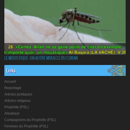
LE MOUSTIQUE :UN AUTRE MIRACLE DU CORAN
Links
Accueil
Reportage
Articles politiques
Articles religieux
Prophète (PSL)
Ahlulbeyt
Compagnons du Prophète (PSL)
Femmes du Prophète (PSL)