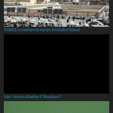
OUHOUD: Le cimetière des martyrs de Bataille d`Ouhoud
Tafsir: Sourate al-Kawthar (L’Abondance) 1