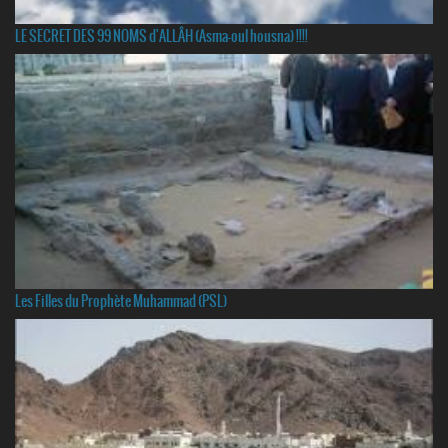
LE SECRET DES 99 NOMS d'ALLÂH (Asma-oul housna) !!!!
Les Filles du Prophète Muhammad (PSL)