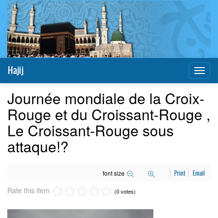
Hajij
Toggl
naviga
Journée mondiale de la Croix-
Rouge et du Croissant-Rouge ,
Le Croissant-Rouge sous
attaque!?
font size
Print
Email
Rate this item
(0 votes)