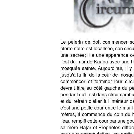
Le pèlerin de doit commencer so
pierre noire est localisée, son cir
une sacrée; il a une apparence ova
l'est du mur de Kaaba avec une ha
mosquée sainte. Aujourd'hui, il y 
jusqu'à la fin de la cour de mosq
commencer et terminer leur cir
devrait être au côté gauche du pèl
pendant qu'il est dans circumambulat
et du refrain d'aller à l'intérieur
c'est une petite cour entre le mur 
mètres, il commence du coin du N
l'eau remplit cette cour par une gou
sa mère Hajar et Prophètes différ
pour circumambulation, en particu