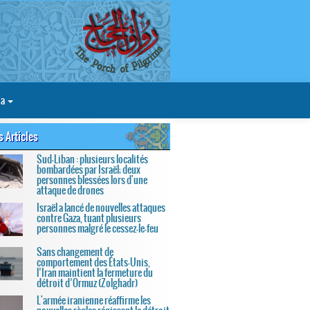
ia
s Articles
Sud-Liban : plusieurs localités
bombardées par Israël; deux
personnes blessées lors d'une
attaque de drones
Israël a lancé de nouvelles attaques
contre Gaza, tuant plusieurs
personnes malgré le cessez-le-feu
Sans changement de
comportement des États-Unis,
l’Iran maintient la fermeture du
détroit d’Ormuz (Zolghadr)
L'armée iranienne réaffirme les