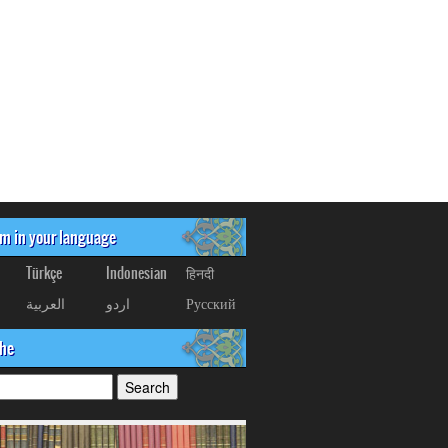
om in your language
Türkçe
Indonesian
हिनदी
العربیة
اردو
Русский
che