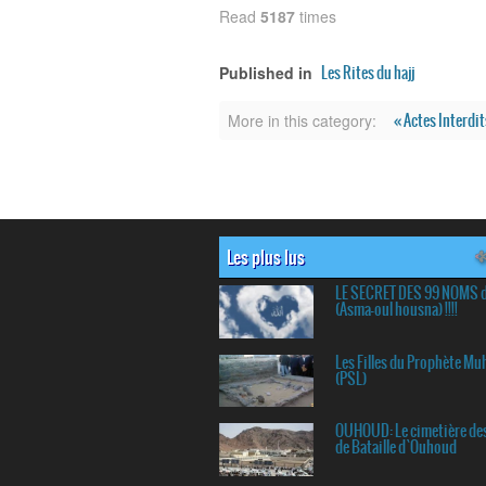
Read
5187
times
Les Rites du hajj
Published in
« Actes Interdi
More in this category:
Les plus lus
LE SECRET DES 99 NOMS 
(Asma-oul housna) !!!!
Les Filles du Prophète 
(PSL)
OUHOUD: Le cimetière de
de Bataille d`Ouhoud