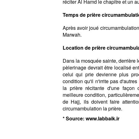
réciter Al Hamd le chapitre et un a
Temps de prière circumambulat
Après avoir joué circumambulation e
Marwah.
Location de prière circumambul
Dans la mosquée sainte, derrière le
pèlerinage devrait être localisé e
celui qui prie devienne plus pro
condition qu'il n'irrite pas d'autr
la prière récitante d'une façon 
meilleure condition, particulièrem
de Hajj, ils doivent faire attenti
circumambulation la prière.
* Source: www.labbaik.ir