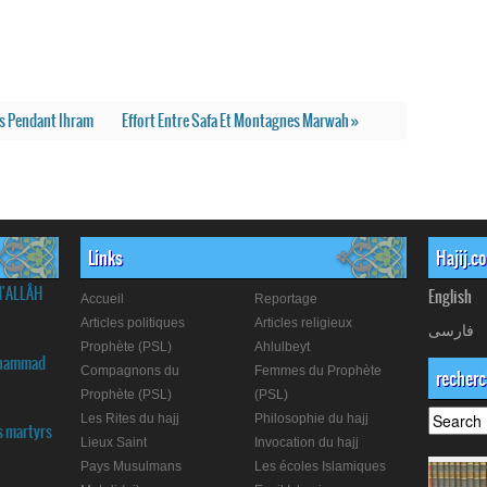
ts Pendant Ihram
Effort Entre Safa Et Montagnes Marwah »
Links
Hajij.c
d'ALLÂH
English
Accueil
Reportage
Articles politiques
Articles religieux
فارسی
Prophète (PSL)
Ahlulbeyt
Muhammad
Compagnons du
Femmes du Prophète
recher
Prophète (PSL)
(PSL)
Les Rites du hajj
Philosophie du hajj
s martyrs
Lieux Saint
Invocation du hajj
Pays Musulmans
Les écoles Islamiques