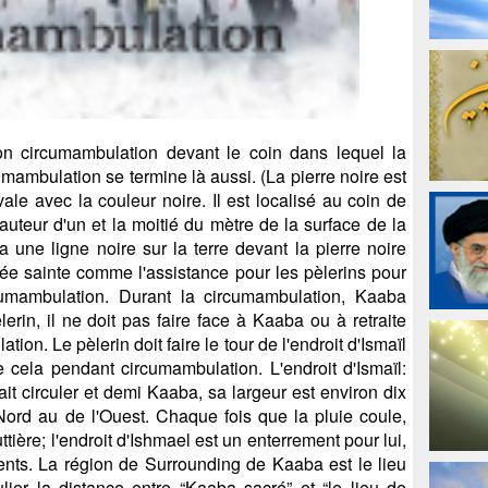
n circumambulation devant le coin dans lequel la
cumambulation se termine là aussi. (La pierre noire est
le avec la couleur noire. Il est localisé au coin de
uteur d'un et la moitié du mètre de la surface de la
a une ligne noire sur la terre devant la pierre noire
uée sainte comme l'assistance pour les pèlerins pour
cumambulation. Durant la circumambulation, Kaaba
erin, il ne doit pas faire face à Kaaba ou à retraite
ion. Le pèlerin doit faire le tour de l'endroit d'Ismaïl
 de cela pendant circumambulation. L'endroit d'Ismaïl:
fait circuler et demi Kaaba, sa largeur est environ dix
ord au de l'Ouest. Chaque fois que la pluie coule,
ttière; l'endroit d'Ishmael est un enterrement pour lui,
ents. La région de Surrounding de Kaaba est le lieu
lier la distance entre “Kaaba sacré” et “le lieu de