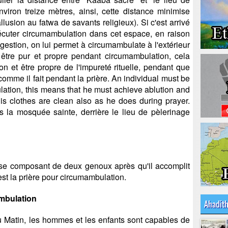
viron treize mètres, ainsi, cette distance minimise
allusion au fatwa de savants religieux). Si c'est arrivé
xécuter circumambulation dans cet espace, en raison
ngestion, on lui permet à circumambulate à l'extérieur
t être pur et propre pendant circumambulation, cela
tion et être propre de l'impureté rituelle, pendant que
omme il fait pendant la prière. An individual must be
ation, this means that he must achieve ablution and
 his clothes are clean also as he does during prayer.
 la mosquée sainte, derrière le lieu de pèlerinage
e se composant de deux genoux après qu'il accomplit
est la prière pour circumambulation.
mbulation
Ahadit
 Matin, les hommes et les enfants sont capables de