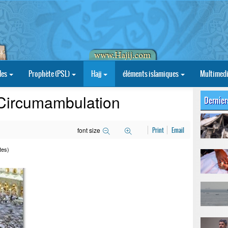
les
Prophète (PSL)
Hajj
éléments islamiques
Multimed
Circumambulation
Dernier
font size
Print
Email
tes)