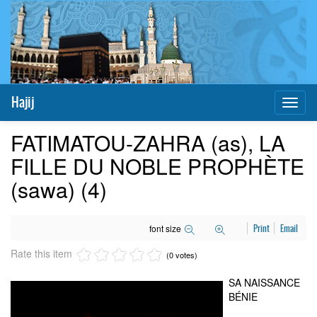
Hajij
Toggl
naviga
FATIMATOU-ZAHRA (as), LA
FILLE DU NOBLE PROPHÈTE
(sawa) (4)
font size
Print
Email
Rate this item
(0 votes)
SA NAISSANCE
BÉNIE