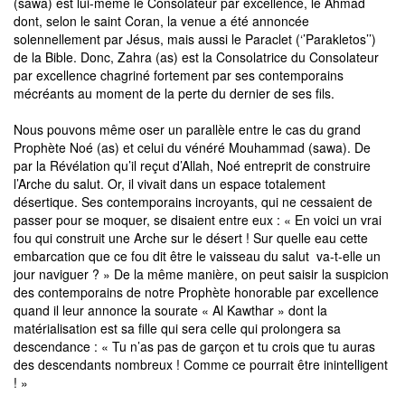
(sawa) est lui-même le Consolateur par excellence, le Ahmad
dont, selon le saint Coran, la venue a été annoncée
solennellement par Jésus, mais aussi le Paraclet (‘’Parakletos’’)
de la Bible. Donc, Zahra (as) est la Consolatrice du Consolateur
par excellence chagriné fortement par ses contemporains
mécréants au moment de la perte du dernier de ses fils.
Nous pouvons même oser un parallèle entre le cas du grand
Prophète Noé (as) et celui du vénéré Mouhammad (sawa). De
par la Révélation qu’il reçut d’Allah, Noé entreprit de construire
l’Arche du salut. Or, il vivait dans un espace totalement
désertique. Ses contemporains incroyants, qui ne cessaient de
passer pour se moquer, se disaient entre eux : « En voici un vrai
fou qui construit une Arche sur le désert ! Sur quelle eau cette
embarcation que ce fou dit être le vaisseau du salut va-t-elle un
jour naviguer ? » De la même manière, on peut saisir la suspicion
des contemporains de notre Prophète honorable par excellence
quand il leur annonce la sourate « Al Kawthar » dont la
matérialisation est sa fille qui sera celle qui prolongera sa
descendance : « Tu n’as pas de garçon et tu crois que tu auras
des descendants nombreux ! Comme ce pourrait être inintelligent
! »