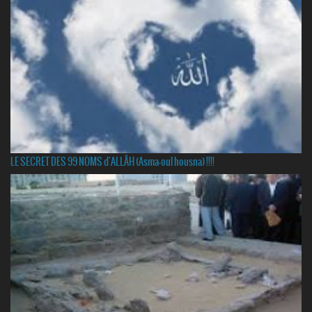
LE SECRET DES 99 NOMS d'ALLÂH (Asma-oul housna) !!!!