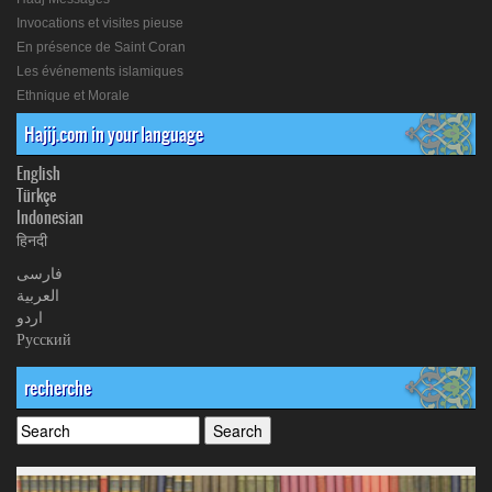
Invocations et visites pieuse
En présence de Saint Coran
Les événements islamiques
Ethnique et Morale
Hajij.com in your language
English
Türkçe
Indonesian
हिनदी
فارسی
العربیة
اردو
Русский
recherche