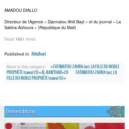
AMADOU DIALLO
Directeur de l’Agence « Djannatou Ahlil Bayt » et du journal « La
Sakina-Achoura » (République du Mali)
Read
1651
times
Ahlulbeyt
Published in
« FATIMATOU-ZAHRA (as), LA FILLE DU NOBLE
More in this category:
PROPHÈTE (sawa) (3) « AL-KAWTHAR»(3)
FATIMATOU-ZAHRA (as), LA
FILLE DU NOBLE PROPHÈTE (sawa) (5) »
Derniers Articles