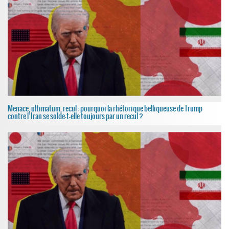
Menace, ultimatum, recul : pourquoi la rhétorique belliqueuse de Trump
contre l’Iran se solde-t-elle toujours par un recul ?