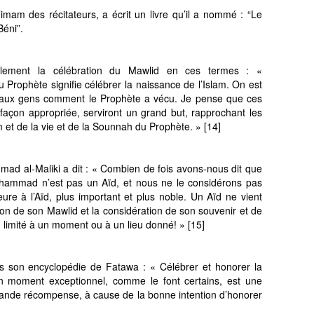
imam des récitateurs, a écrit un livre qu’il a nommé : “Le
Béni”.
lement la célébration du Mawlid en ces termes : «
u Prophète signifie célébrer la naissance de l’Islam. On est
r aux gens comment le Prophète a vécu. Je pense que ces
la façon appropriée, serviront un grand but, rapprochant les
t de la vie et de la Sounnah du Prophète. » [14]
d al-Maliki a dit : « Combien de fois avons-nous dit que
uhammad n’est pas un Aïd, et nous ne le considérons pas
ure à l’Aïd, plus important et plus noble. Un Aïd ne vient
tion de son Mawlid et la considération de son souvenir et de
n limité à un moment ou à un lieu donné! » [15]
s son encyclopédie de Fatawa : « Célébrer et honorer la
n moment exceptionnel, comme le font certains, est une
rande récompense, à cause de la bonne intention d’honorer