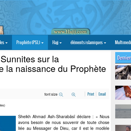
les
Prophète (PSL)
Hajj
éléments islamiques
Multimed
 Sunnites sur la
Dernier
 la naissance du Prophète
font size
Print
Email
tes)
Sheikh Ahmad Ash-Sharabâsî déclare : « Nous
avons besoin de nous souvenir de toute chose
liée au Messager de Dieu, car il est le modèle