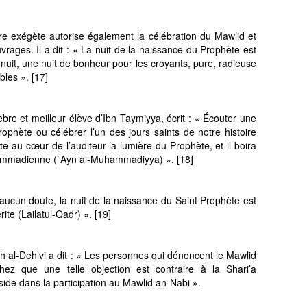
bre exégète autorise également la célébration du Mawlid et
rages. Il a dit : « La nuit de la naissance du Prophète est
 nuit, une nuit de bonheur pour les croyants, pure, radieuse
bles ». [17]
èbre et meilleur élève d’Ibn Taymiyya, écrit : « Écouter une
Prophète ou célébrer l’un des jours saints de notre histoire
te au cœur de l’auditeur la lumière du Prophète, et il boira
hammadienne (`Ayn al-Muhammadiyya) ». [18]
aucun doute, la nuit de la naissance du Saint Prophète est
ite (Lailatul-Qadr) ». [19]
 al-Dehlvi a dit : « Les personnes qui dénoncent le Mawlid
ez que une telle objection est contraire à la Shari’a
de dans la participation au Mawlid an-Nabi ».