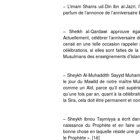
– L’imam Shams ud-Din ibn al-Jazri, l’
parfum de l’annonce de l’anniversaire 
– Sheikh al-Qardawi approuve éga
Actuellement, célébrer l’anniversaire d
censé en une telle occasion rappele
célébrations, si elles sont faites de 
Musulmans des enseignements d’Islam e
– Sheykh Al-Muhaddith Sayyid Muhamma
le jour du Mawlid de notre maître M
comme un Aïd, parce qu’il est supérie
qu’une fois par an, quant à la célébra
la Sira, cela doit être permanent et no
– Sheykh ibnou Taymiyya a écrit dan
naissance du Prophète et en faire u
bonne chose en laquelle réside une g
le Prophète ». [16]