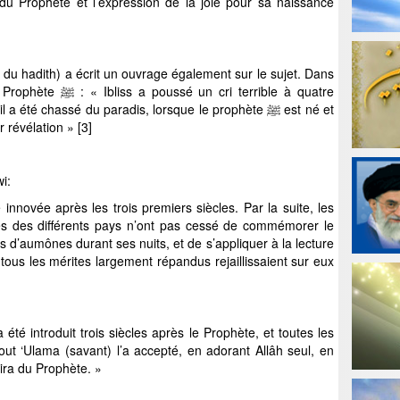
t du Prophète et l’expression de la joie pour sa naissance
d du hadith) a écrit un ouvrage également sur le sujet. Dans
ri terrible à quatre
a été chassé du paradis, lorsque le prophète ﷺ est né et
 révélation » [3]
i:
novée après les trois premiers siècles. Par la suite, les
les des différents pays n’ont pas cessé de commémorer le
s d’aumônes durant ses nuits, et de s’appliquer à la lecture
 tous les mérites largement répandus rejaillissaient sur eux
été introduit trois siècles après le Prophète, et toutes les
out ‘Ulama (savant) l’a accepté, en adorant Allâh seul, en
Sira du Prophète. »