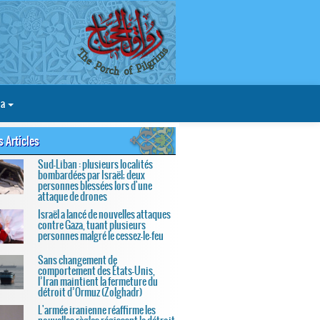
ia
s Articles
Sud-Liban : plusieurs localités
bombardées par Israël; deux
personnes blessées lors d'une
attaque de drones
Israël a lancé de nouvelles attaques
contre Gaza, tuant plusieurs
personnes malgré le cessez-le-feu
Sans changement de
comportement des États-Unis,
l’Iran maintient la fermeture du
détroit d’Ormuz (Zolghadr)
L'armée iranienne réaffirme les