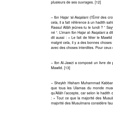
plusieurs de ses ouvrages. [12]
– Ibn Hajar ‘al-Asqalani (l’Émir des cro
cela, il a fait référence à un hadith
Rassul Allâh jeûnes-tu le lundi ? ” Sa
né “. L’imam Ibn Hajar al-‘Asqalani a 
dit aussi : « Le fait de fêter le Mawli
malgré cela, il y a des bonnes choses
avec des choses interdites. Pour ceux q
– Ibn Al-Jawzi a composé un livre de p
Mawlid. [13]
– Sheykh Hisham Muhammad Kabbani éc
que tous les Ulamas du monde musulm
qu’Allâh l’accepte, car selon le hadi
: « Tout ce que la majorité des Musulm
majorité des Musulmans considère faux