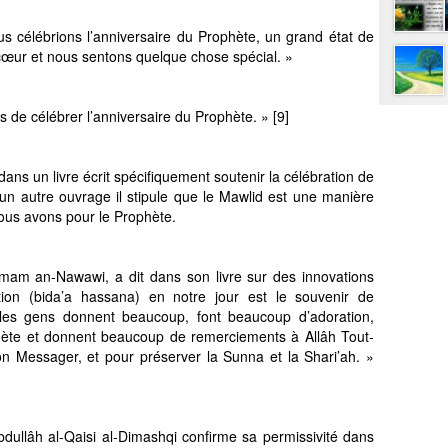
s célébrions l’anniversaire du Prophète, un grand état de
e cœur et nous sentons quelque chose spécial. »
s de célébrer l’anniversaire du Prophète. » [9]
dans un livre écrit spécifiquement soutenir la célébration de
 un autre ouvrage il stipule que le Mawlid est une manière
nous avons pour le Prophète.
mam an-Nawawi, a dit dans son livre sur des innovations
tion (bida’a hassana) en notre jour est le souvenir de
, les gens donnent beaucoup, font beaucoup d’adoration,
ète et donnent beaucoup de remerciements à Allâh Tout-
on Messager, et pour préserver la Sunna et la Shari’ah. »
llâh al-Qaisi al-Dimashqi confirme sa permissivité dans