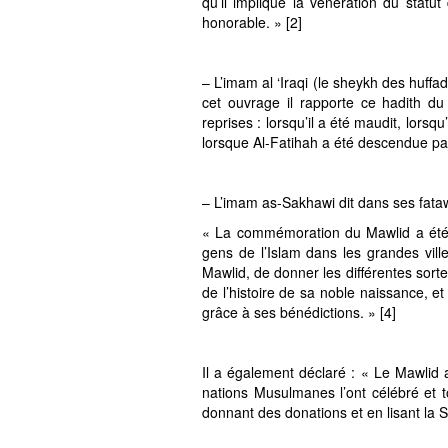
qu’il implique la vénération du statu
honorable. » [2]
– L’imam al ‘Iraqi (le sheykh des huffa
cet ouvrage il rapporte ce hadith du Prophète ﷺ : « Ibliss a poussé un c
reprises : lorsqu’il a été maudit, lorsqu’il 
lorsque Al-Fatihah a été descendue par
– L’imam as-Sakhawi dit dans ses fataw
« La commémoration du Mawlid a été in
gens de l’Islam dans les grandes vil
Mawlid, de donner les différentes sorte
de l’histoire de sa noble naissance, et
grâce à ses bénédictions. » [4]
Il a également déclaré : « Le Mawlid a 
nations Musulmanes l’ont célébré et t
donnant des donations et en lisant la 