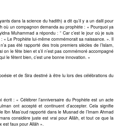
yants dans la science du hadith) a dit qu’il y a un dalil pour
 sahih où un compagnon demanda au prophète : « Pourquoi ya
yyidna Muhammad a répondu : ” Car c’est le jour où je suis
dit : « Le Prophète lui-même commémorait sa naissance. ». Il
d n’a pas été rapporté des trois premiers siècles de l’Islam,
 si on le fête bien et s’il n’est pas commémoré accompagné
ui le fêtent bien, c’est une bonne innovation. »
oésie et de Sira destiné à être lu lors des célébrations du
rit : « Célébrer l’anniversaire du Prophète est un acte
an ont accepté et continuent d’accepter. Cela signifie
th de Ibn Mas’oud rapporté dans le Musnad de l’Imam Ahmad
ans considère juste est vrai pour Allâh, et tout ce que la
 est faux pour Allâh ».