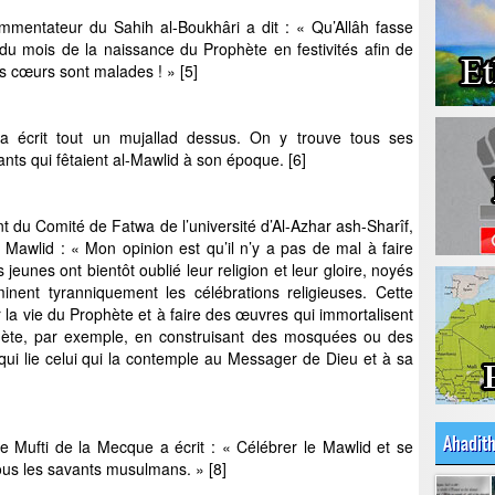
ommentateur du Sahih al-Boukhâri a dit : « Qu’Allâh fasse
 du mois de la naissance du Prophète en festivités afin de
es cœurs sont malades ! » [5]
a écrit tout un mujallad dessus. On y trouve tous ses
ts qui fêtaient al-Mawlid à son époque. [6]
nt du Comité de Fatwa de l’université d’Al-Azhar ash-Sharîf,
Mawlid : « Mon opinion est qu’il n’y a pas de mal à faire
eunes ont bientôt oublié leur religion et leur gloire, noyés
inent tyranniquement les célébrations religieuses. Cette
r la vie du Prophète et à faire des œuvres qui immortalisent
hète, par exemple, en construisant des mosquées ou des
qui lie celui qui la contemple au Messager de Dieu et à sa
Ahadit
Mufti de la Mecque a écrit : « Célébrer le Mawlid et se
ous les savants musulmans. » [8]