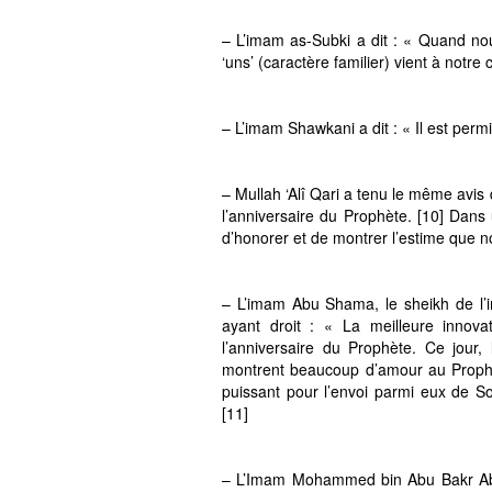
– L’imam as-Subki a dit : « Quand nou
‘uns’ (caractère familier) vient à notr
– L’imam Shawkani a dit : « Il est permi
– Mullah ‘Alî Qari a tenu le même avis 
l’anniversaire du Prophète. [10] Dans
d’honorer et de montrer l’estime que 
– L’imam Abu Shama, le sheikh de l’i
ayant droit : « La meilleure innova
l’anniversaire du Prophète. Ce jour
montrent beaucoup d’amour au Proph
puissant pour l’envoi parmi eux de S
[11]
– L’Imam Mohammed bin Abu Bakr Abdu