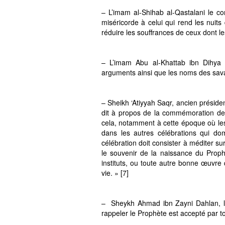
– L’imam al-Shihab al-Qastalani le c
miséricorde à celui qui rend les nuits
réduire les souffrances de ceux dont l
– L’imam Abu al-Khattab ibn Dihya 
arguments ainsi que les noms des savan
– Sheikh ‘Atiyyah Saqr, ancien préside
dit à propos de la commémoration de 
cela, notamment à cette époque où les j
dans les autres célébrations qui dom
célébration doit consister à méditer su
le souvenir de la naissance du Prop
instituts, ou toute autre bonne œuvre 
vie. » [7]
– Sheykh Ahmad ibn Zayni Dahlan, le 
rappeler le Prophète est accepté par t