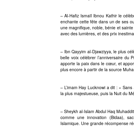
– Al-Hafiz Ismaïl Ibnou Kathir le célè
enchante cette fête dans un de ses ouv
une magnifique, noble, bénie et sainte
avec des lumières, et des prix inestima
– Ibn Qayyim al-Djawziyya, le plus cél
belle voix célébrer l’anniversaire du 
apporte la paix dans le cœur, et appor
plus encore à partir de la source Mu
– L’imam Hay Lucknowi a dit : « Sans 
la plus majestueuse, puis la Nuit du Mér
– Sheykh al-Islam Abdul Haq Muhaddith
comme une innovation (Bidaa), sach
Islamique. Une grande récompense rési