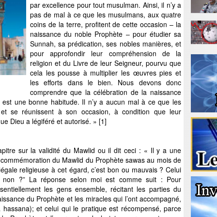
par excellence pour tout musulman. Ainsi, il n’y a
pas de mal à ce que les musulmans, aux quatre
coins de la terre, profitent de cette occasion – la
naissance du noble Prophète – pour étudier sa
Sunnah, sa prédication, ses nobles manières, et
pour approfondir leur compréhension de la
religion et du Livre de leur Seigneur, pourvu que
cela les pousse à multiplier les œuvres pies et
les efforts dans le bien. Nous devons donc
comprendre que la célébration de la naissance
st une bonne habitude. Il n’y a aucun mal à ce que les
et se réunissent à son occasion, à condition que leur
e Dieu a légiféré et autorisé. » [1]
itre sur la validité du Mawlid ou il dit ceci : « Il y a une
la commémoration du Mawlid du Prophète sawas au mois de
 légale religieuse à cet égard, c’est bon ou mauvais ? Celui
ou non ?” La réponse selon moi est comme suit : Pour
entiellement les gens ensemble, récitant les parties du
naissance du Prophète et les miracles qui l’ont accompagné,
 hassana); et celui qui le pratique est récompensé, parce