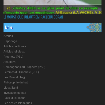
LE MOUSTIQUE :UN AUTRE MIRACLE DU CORAN
Links
Accueil
Reportage
Articles politiques
Articles religieux
Prophète (PSL)
Ahlulbeyt
Compagnons du Prophète (PSL)
Femmes du Prophète (PSL)
Les Rites du hajj
Philosophie du hajj
Lieux Saint
Invocation du hajj
Pays Musulmans
Les écoles Islamiques