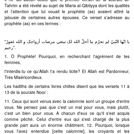
Tahrim a été révélé au sujet de Maria al-Qibtiyya dont les qualités
et l’attention que lui vouait le prophète (as) avaient attiré la
jalousie de certaines autres épouses. Ce verset s’adresse au
prophète (as) en ces termes :
"يا ايّها النّبيّ لم تحرّم ما أحلّ الله لک تبتغي مرضات أزواجک و الله غفورٌ
رحيم".
1. Ô Prophète! Pourquoi, en recherchant l'agrément de tes
femmes,
t'interdis-tu ce qu'Allah t'a rendu licite? Et Allah est Pardonneur,
Très Miséricordieux.
Les hadiths de certains livres chiites disent que les versets 11 à
13 de la sourate Noor :
11. Ceux qui sont venus avec la calomnie sont un groupe d'entre
vous. Ne pensez pas que c'est un mal pour vous, mais plutôt,
c'est un bien pour vous. A chacun d'eux ce qu'il s'est acquis
comme pêché. Celui d'entre eux qui s'est chargé de la plus
grande part aura un énorme châtiment. 12. Pourquoi, lorsque
vous l'avez entendue [cette calomnie], les croyants et les