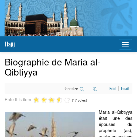
Hajij
Toggl
naviga
Biographie de Maria al-
Qibtiyya
font size
Print
Email
Rate this item
(17 votes)
Maria al-Qibtiyya
était une des
épouses du
prophète (as),
ancienne esclave