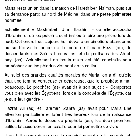
Maria resta un an dans la maison de Hareth ben Na’man, puis sur
sa demande partit au nord de Médine, dans une petite palmeraie
nommée
actuellement « Mashrabeh Umm Ibrahim » où elle accoucha
d’Ibrahim et où les pèlerins sont invités à faire une prière lors du
hadj. Cet endroit est aujourd’hui, devenu un cimetière abandonné
où se trouve la tombe de la mère de l’Imam Reza (as), de
descendants des Saints Imams (as) et de partisans des Ah-ul-
bayt (as). Actuellement de hauts murs ont été construits pour
empêcher que les pèlerins viennent dans ce lieu.
Au sujet des grandes qualités morales de Maria, on a dit qu’elle
était une femme vertueuse et généreuse, que le prophète aimait
beaucoup. Le prophète (as) avait dit à son sujet : « Comportez
vous bien avec les Égyptiens, lors de la conquête de l’Égypte, car
je suis leur gendre »
Hazrat Ali (as) et Fatemeh Zahra (as) avait pour Maria une
attention particulière et furent très heureux lors de la naissance
d’Ibrahim. Après le décès du prophète (as), les deux premiers
califes lui accordèrent un salaire pour lui permettre de vivre.
Il ne fait aucun doute que le premier verset de la sourate al-