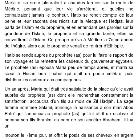
Maria et sa sœur pleuraient à chaudes larmes sur la route de
Médine, pensant que leur vie s’arrêterait et qu’elles ne
connaitraient jamais le bonheur. Hatib se rendit compte de leur
peine et leur raconta des récits sur la Mecque et Hedjaz, leur
parla de l’islam et du prophète, et en entendant ces paroles sur la
grandeur de l’islam, le prophète et sa grande bonté, elles se
convertirent à l’islam. Ce groupe arriva à Médine la 7ème année
de l’hégire, alors que le prophète venait de rentrer d’Éthiopie.
Hatib se rendit auprès du prophète (as) pour lui faire le rapport de
son voyage et lui remettre les cadeaux du gouverneur égyptien.
Le prophète (as) épousa Maria peu de temps après, et maria sa
sœur à Hesan ben Thabet qui était un poète célèbre, puis
distribua les cadeaux aux compagnons.
Un an après, Maria qui était très satisfaite de la place qu’elle avait
auprès du prophète (as) dont elle recherchait constamment la
satisfaction, accoucha d’un fils au mois de Zil Hadjah. La sage
femme nommée Salami, annonça la naissance à son mari Abou
Rafe’ qui l’annonça au prophète (as) qui lui offrit un esclave et
nomma son fils Ibrahim, du nom de son ancêtre Abraham. Il tua
un
mouton le 7ème jour, et offrit le poids de ses cheveux en argent