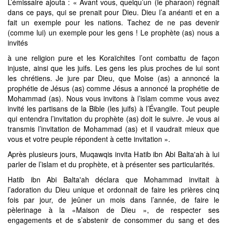
L’émissaire ajouta : « Avant vous, quelqu’un (le pharaon) régnait
dans ce pays, qui se prenait pour Dieu. Dieu l’a anéanti et en a
fait un exemple pour les nations. Tachez de ne pas devenir
(comme lui) un exemple pour les gens ! Le prophète (as) nous a
invités
à une religion pure et les Koraïchites l’ont combattu de façon
injuste, ainsi que les juifs. Les gens les plus proches de lui sont
les chrétiens. Je jure par Dieu, que Moise (as) a annoncé la
prophétie de Jésus (as) comme Jésus a annoncé la prophétie de
Mohammad (as). Nous vous invitons à l’islam comme vous avez
invité les partisans de la Bible (les juifs) à l’Évangile. Tout peuple
qui entendra l’invitation du prophète (as) doit le suivre. Je vous ai
transmis l’invitation de Mohammad (as) et il vaudrait mieux que
vous et votre peuple répondent à cette invitation ».
Après plusieurs jours, Muqawqis invita Hatib ibn Abi Balta'ah à lui
parler de l’islam et du prophète, et à présenter ses particularités.
Hatib ibn Abi Balta'ah déclara que Mohammad invitait à
l’adoration du Dieu unique et ordonnait de faire les prières cinq
fois par jour, de jeûner un mois dans l’année, de faire le
pèlerinage à la «Maison de Dieu », de respecter ses
engagements et de s’abstenir de consommer du sang et des