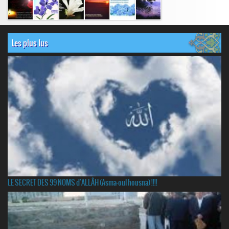
Les plus lus
LE SECRET DES 99 NOMS d'ALLÂH (Asma-oul housna) !!!!