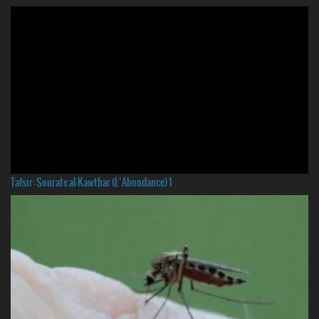
Tafsir: Sourate al-Kawthar (L’Abondance) 1