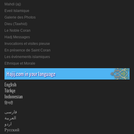
Mahdi (aj)
Eveil Islamique
Galerie des Photos
Dieu (Tawhid)
Le Noble Coran
Hadj Messages
Invocations et visites pieuse
En présence de Saint Coran
Les événements islamiques
Ethnique et Morale
Hajij.com in your language
English
Türkçe
Indonesian
हिनदी
فارسی
العربیة
اردو
Русский