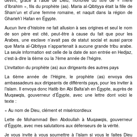
devint, grâce à l’aide de Dieu, honorée du titre de « mère
d’Ibrahim », fils du prophète (as). Maria al-Qibtiyya était la fille de
Sham’un et d’une femme romaine, et naquit dans la région de
Gharieh’i Hafan en Égypte.
Aucun livre d’histoire ne fait allusion à ses origines et seul le nom
de son père est cité, peut-être à cause du fait que pour les
Arabes, une esclave n’avait pas de statut social et aussi parce
que Maria al-Qibtiyya n’appartenait à aucune grande tribu arabe.
La seule information est celle de la date de son entrée en Hedjaz,
c'est-à-dire la 6ème ou la 7ème année de l’hégire.
L’invitation du prophète (as) aux dirigeants des autres pays
La 6ème année de l’Hégire, le prophète (as) envoya des
ambassadeurs aux dirigeants de différents pays, pour les inviter à
l’islam. Il envoya donc Hatib ibn Abi Balta'ah en Égypte, auprès de
Muqawqis, gouverneur d’Égypte, avec une lettre dont voici le
texte :
« Au nom de Dieu, clément et miséricordieux
Lette de Mohammad Ben Abdoullah à Muqawqis, gouverneur
d’Égypte, avec mes salutations aux défenseurs de la vérité.
Je vous invite à vous soumettre à l’islam si vous le faites Dieu