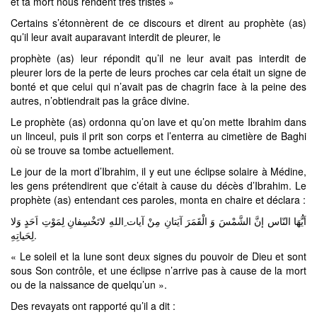
et ta mort nous rendent très tristes »
Certains s’étonnèrent de ce discours et dirent au prophète (as)
qu’il leur avait auparavant interdit de pleurer, le
prophète (as) leur répondit qu’il ne leur avait pas interdit de
pleurer lors de la perte de leurs proches car cela était un signe de
bonté et que celui qui n’avait pas de chagrin face à la peine des
autres, n’obtiendrait pas la grâce divine.
Le prophète (as) ordonna qu’on lave et qu’on mette Ibrahim dans
un linceul, puis il prit son corps et l’enterra au cimetière de Baghi
où se trouve sa tombe actuellement.
Le jour de la mort d’Ibrahim, il y eut une éclipse solaire à Médine,
les gens prétendirent que c’était à cause du décès d’Ibrahim. Le
prophète (as) entendant ces paroles, monta en chaire et déclara :
اَيُّهَا النّاس إنَّ الشَّمْسَ وَ الْقَمَرَ آيَتانِ مِنْ آيات ِاللهِ لاتَخْسِفانِ لِمَوْتِ اَحَدٍ وَلا
لِحَياتِهِ.
« Le soleil et la lune sont deux signes du pouvoir de Dieu et sont
sous Son contrôle, et une éclipse n’arrive pas à cause de la mort
ou de la naissance de quelqu’un ».
Des revayats ont rapporté qu’il a dit :