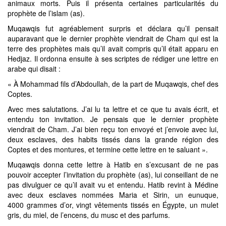
animaux morts. Puis il présenta certaines particularités du
prophète de l’islam (as).
Muqawqis fut agréablement surpris et déclara qu’il pensait
auparavant que le dernier prophète viendrait de Cham qui est la
terre des prophètes mais qu’il avait compris qu’il était apparu en
Hedjaz. Il ordonna ensuite à ses scriptes de rédiger une lettre en
arabe qui disait :
« À Mohammad fils d’Abdoullah, de la part de Muqawqis, chef des
Coptes.
Avec mes salutations. J’ai lu ta lettre et ce que tu avais écrit, et
entendu ton invitation. Je pensais que le dernier prophète
viendrait de Cham. J’ai bien reçu ton envoyé et j’envoie avec lui,
deux esclaves, des habits tissés dans la grande région des
Coptes et des montures, et termine cette lettre en te saluant ».
Muqawqis donna cette lettre à Hatib en s’excusant de ne pas
pouvoir accepter l’invitation du prophète (as), lui conseillant de ne
pas divulguer ce qu’il avait vu et entendu. Hatib revint à Médine
avec deux esclaves nommées Maria et Sirin, un eunuque,
4000 grammes d’or, vingt vêtements tissés en Égypte, un mulet
gris, du miel, de l’encens, du musc et des parfums.