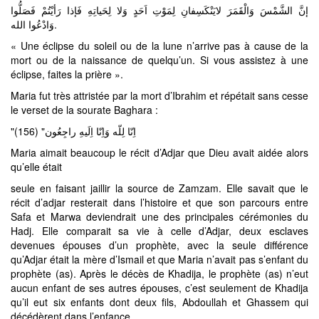
إنَّ الشَّمْسَ وَالْقَمَرَ لايَنْكَسِفانِ لِمَوْتِ اَحَدٍ وَلا لِحَياتِهِ فَإذا رَأيْتُمْ فَصَلُّوا
وَادْعُوا الله.
« Une éclipse du soleil ou de la lune n’arrive pas à cause de la
mort ou de la naissance de quelqu’un. Si vous assistez à une
éclipse, faites la prière ».
Maria fut très attristée par la mort d’Ibrahim et répétait sans cesse
le verset de la sourate Baghara :
"اِنّا لِلّه وَاِنّا اِلَيهِ راجِعُون" (156)
Maria aimait beaucoup le récit d’Adjar que Dieu avait aidée alors
qu’elle était
seule en faisant jaillir la source de Zamzam. Elle savait que le
récit d’adjar resterait dans l’histoire et que son parcours entre
Safa et Marwa deviendrait une des principales cérémonies du
Hadj. Elle comparait sa vie à celle d’Adjar, deux esclaves
devenues épouses d’un prophète, avec la seule différence
qu’Adjar était la mère d’Ismail et que Maria n’avait pas s’enfant du
prophète (as). Après le décès de Khadija, le prophète (as) n’eut
aucun enfant de ses autres épouses, c’est seulement de Khadija
qu’il eut six enfants dont deux fils, Abdoullah et Ghassem qui
décédèrent dans l’enfance.