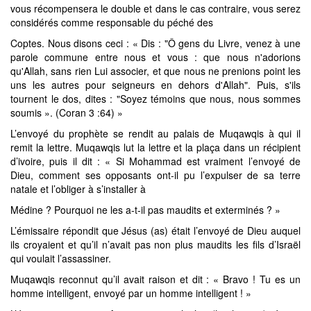
vous récompensera le double et dans le cas contraire, vous serez
considérés comme responsable du péché des
Coptes. Nous disons ceci : « Dis : "Ô gens du Livre, venez à une
parole commune entre nous et vous : que nous n'adorions
qu'Allah, sans rien Lui associer, et que nous ne prenions point les
uns les autres pour seigneurs en dehors d'Allah". Puis, s'ils
tournent le dos, dites : "Soyez témoins que nous, nous sommes
soumis ». (Coran 3 :64) »
L’envoyé du prophète se rendit au palais de Muqawqis à qui il
remit la lettre. Muqawqis lut la lettre et la plaça dans un récipient
d’ivoire, puis il dit : « Si Mohammad est vraiment l’envoyé de
Dieu, comment ses opposants ont-il pu l’expulser de sa terre
natale et l’obliger à s’installer à
Médine ? Pourquoi ne les a-t-il pas maudits et exterminés ? »
L’émissaire répondit que Jésus (as) était l’envoyé de Dieu auquel
ils croyaient et qu’il n’avait pas non plus maudits les fils d’Israël
qui voulait l’assassiner.
Muqawqis reconnut qu’il avait raison et dit : « Bravo ! Tu es un
homme intelligent, envoyé par un homme intelligent ! »