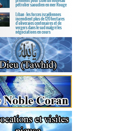
prennent pour cible un nouveau
pétrolier saoudien en mer Rouge
Liban : les forces israéliennes
incendient plus de 120 hectares
d'oliveraies centenaires et de
vergers dans le sud malgré les
négociations en cours