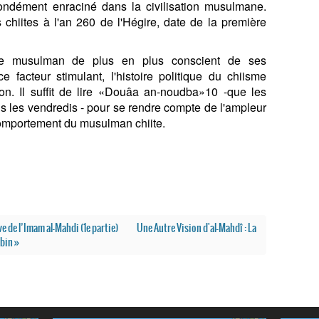
ondément enraciné dans la civilisation musulmane.
chiites à l'an 260 de l'Hégire, date de la première
 le musulman de plus en plus conscient de ses
e facteur stimulant, l'histoire politique du chiisme
tion. Il suffit de lire «Douâa an-noudba»10 -que les
ous les vendredis - pour se rendre compte de l'ampleur
e comportement du musulman chiite.
ve de l’Imam al-Mahdi (1e partie)
Une Autre Vision d'al-Mahdî : La
bin »