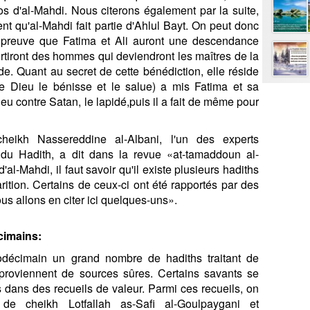
os d'al-Mahdi. Nous citerons également par la suite,
ent qu'al-Mahdi fait partie d'Ahlul Bayt. On peut donc
e preuve que Fatima et Ali auront une descendance
rtiront des hommes qui deviendront les maîtres de la
e. Quant au secret de cette bénédiction, elle réside
e Dieu le bénisse et le salue) a mis Fatima et sa
eu contre Satan, le lapidé,puis il a fait de même pour
cheikh Nassereddine al-Albani, l'un des experts
du Hadith, a dit dans la revue «at-tamaddoun al-
al-Mahdi, il faut savoir qu'il existe plusieurs hadiths
ition. Certains de ceux-ci ont été rapportés par des
us allons en citer ici quelques-uns».
cimains:
odécimain un grand nombre de hadiths traitant de
s proviennent de sources sûres. Certains savants se
s dans des recueils de valeur. Parmi ces recueils, on
 de cheikh Lotfallah as-Safi al-Goulpaygani et