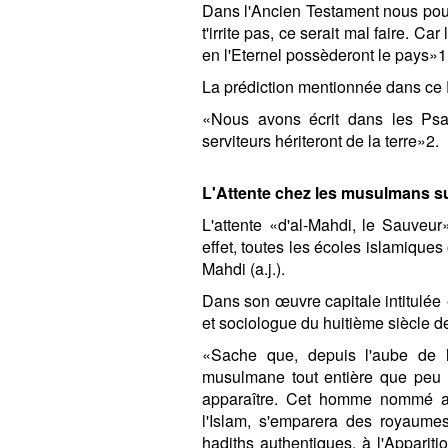
Dans l'Ancien Testament nous pouv
t'irrite pas, ce serait mal faire. C
en l'Eternel possèderont le pays»1
La prédiction mentionnée dans ce 
«Nous avons écrit dans les Psa
serviteurs hériteront de la terre»2.
L'Attente chez les musulmans s
L'attente «d'al-Mahdi, le Sauveu
effet, toutes les écoles islamique
Mahdi (a.j.).
Dans son œuvre capitale intitulée
et sociologue du huitième siècle de 
«Sache que, depuis l'aube de l
musulmane tout entière que peu 
apparaître. Cet homme nommé al
l'Islam, s'emparera des royaumes
hadiths authentiques, à l'Apparit