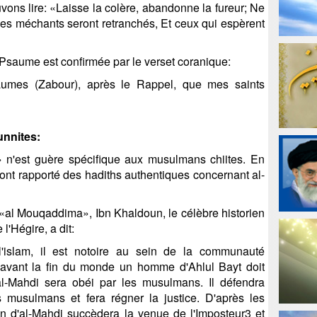
ons lire: «Laisse la colère, abandonne la fureur; Ne
ar les méchants seront retranchés, Et ceux qui espèrent
Psaume est confirmée par le verset coranique:
umes (Zabour), après le Rappel, que mes saints
unnites:
r» n'est guère spécifique aux musulmans chiites. En
s ont rapporté des hadiths authentiques concernant al-
 «al Mouqaddima», Ibn Khaldoun, le célèbre historien
l'Hégire, a dit:
'islam, il est notoire au sein de la communauté
avant la fin du monde un homme d'Ahlul Bayt doit
-Mahdi sera obéi par les musulmans. Il défendra
 musulmans et fera régner la justice. D'après les
ion d'al-Mahdi succèdera la venue de l'Imposteur3 et