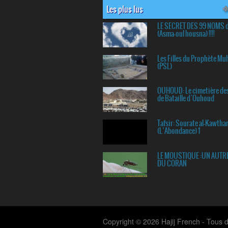
Les plus lus
LE SECRET DES 99 NOMS 
(Asma-oul housna) !!!!
Les Filles du Prophète 
(PSL)
OUHOUD: Le cimetière de
de Bataille d`Ouhoud
Tafsir: Sourate al-Kawtha
(L’Abondance) 1
LE MOUSTIQUE :UN AUTR
DU CORAN
Copyright © 2026 Hajij French - Tous d