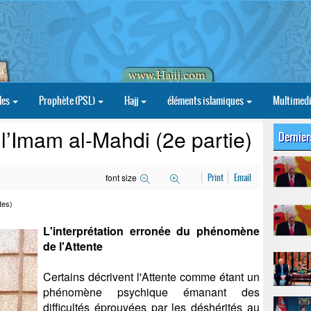
les
Prophète (PSL)
Hajj
éléments islamiques
Multimed
e l’Imam al-Mahdi (2e partie)
Dernier
font size
Print
Email
tes)
L'interprétation erronée du phénomène
de l'Attente
Certains décrivent l'Attente comme étant un
phénomène psychique émanant des
difficultés éprouvées par les déshérités au