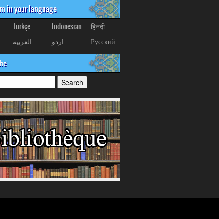
om in your language
Türkçe
Indonesian
हिनदी
العربیة
اردو
Русский
che