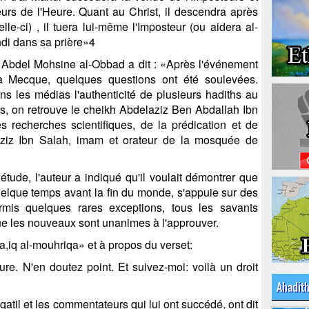
eurs de l'Heure. Quant au Christ, il descendra après
lle-ci) , il tuera lui-même l'Imposteur (ou aidera al-
ahdi dans sa prière»4
 Abdel Mohsine al-Obbad a dit : «Après l'événement
la Mecque, quelques questions ont été soulevées.
s les médias l'authenticité de plusieurs hadiths au
ts, on retrouve le cheikh Abdelaziz Ben Abdallah Ibn
s recherches scientifiques, de la prédication et de
elaziz Ibn Salah, imam et orateur de la mosquée de
étude, l'auteur a indiqué qu'il voulait démontrer que
quelque temps avant la fin du monde, s'appuie sur des
rmis quelques rares exceptions, tous les savants
ue les nouveaux sont unanimes à l'approuver.
,iq al-mouhriqa» et à propos du verset:
ure. N'en doutez point. Et suivez-moi: voilà un droit
Ahadit
atil et les commentateurs qui lui ont succédé, ont dit