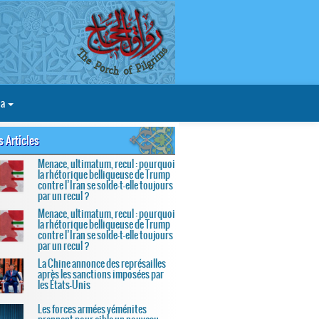
ia
s Articles
Menace, ultimatum, recul : pourquoi
la rhétorique belliqueuse de Trump
contre l’Iran se solde-t-elle toujours
par un recul ?
Menace, ultimatum, recul : pourquoi
la rhétorique belliqueuse de Trump
contre l’Iran se solde-t-elle toujours
par un recul ?
La Chine annonce des représailles
après les sanctions imposées par
les États-Unis
Les forces armées yéménites