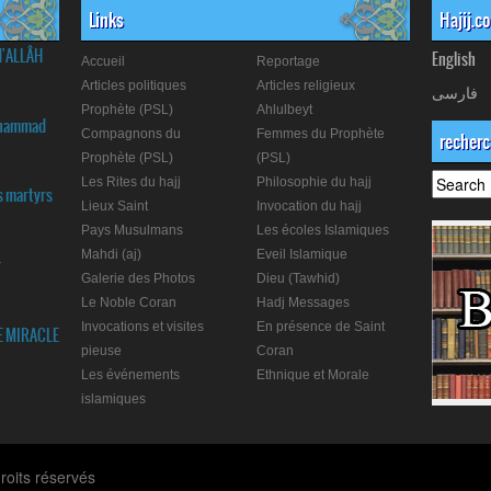
Links
Hajij.c
d'ALLÂH
English
Accueil
Reportage
Articles politiques
Articles religieux
فارسی
Prophète (PSL)
Ahlulbeyt
Muhammad
Compagnons du
Femmes du Prophète
recher
Prophète (PSL)
(PSL)
Les Rites du hajj
Philosophie du hajj
s martyrs
Lieux Saint
Invocation du hajj
Pays Musulmans
Les écoles Islamiques
Mahdi (aj)
Eveil Islamique
r
Galerie des Photos
Dieu (Tawhid)
Le Noble Coran
Hadj Messages
Invocations et visites
En présence de Saint
E MIRACLE
pieuse
Coran
Les événements
Ethnique et Morale
islamiques
roits réservés