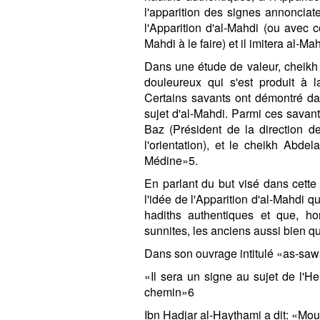
l'apparition des signes annonciat
l'Apparition d'al-Mahdi (ou avec ce
Mahdi à le faire) et il imitera al-M
Dans une étude de valeur, cheikh
douleureux qui s'est produit à 
Certains savants ont démontré dan
sujet d'al-Mahdi. Parmi ces savan
Baz (Président de la direction de
l'orientation), et le cheikh Abd
Médine»5.
En parlant du but visé dans cette 
l'idée de l'Apparition d'al-Mahdi 
hadiths authentiques et que, ho
sunnites, les anciens aussi bien q
Dans son ouvrage intitulé «as-sawa
«Il sera un signe au sujet de l'He
chemin»6
Ibn Hadjar al-Haythami a dit: «Mouq