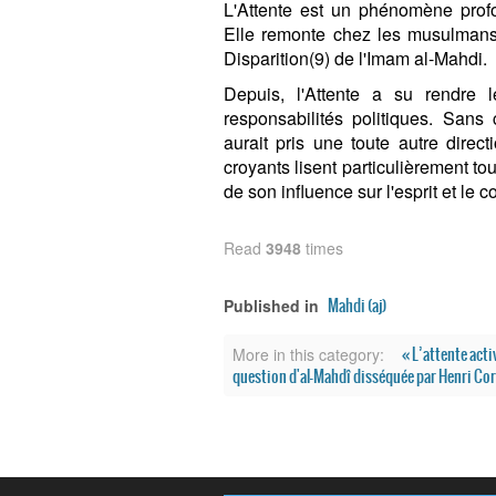
L'Attente est un phénomène prof
Elle remonte chez les musulmans 
Disparition(9) de l'Imam al-Mahdi.
Depuis, l'Attente a su rendre
responsabilités politiques. Sans c
aurait pris une toute autre direc
croyants lisent particulièrement t
de son influence sur l'esprit et l
Read
3948
times
Mahdi (aj)
Published in
« L’attente acti
More in this category:
question d'al-Mahdî disséquée par Henri Cor