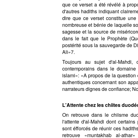
que ce verset a été révélé à prop
d'autres hadiths indiquant clairem
dire que ce verset constitue un
nombreuse et bénie de laquelle so
sagesse et la source de miséricord
dans le fait que le Prophète (Qu
postérité sous la sauvegarde de Di
Ali»7.
Toujours au sujet d'al-Mahdi, 
contemporains dans le domaine 
islami»: «A propos de la question d'
authentiques concernant son appar
narrateurs dignes de confiance; No
L'Attente chez les chiites duodé
On retrouve dans le chiisme du
l'attente d'al-Mahdi dont certain
sont éfforcés de réunir ces hadith
retrouve «muntakhab al-athar»