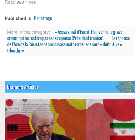
Read
920
times
Reportage
Published in
« Assassinat d'Ismaïl Haniyeh: une grave
More in this category:
erreur qui ne restera pas sans réponse (Président iranien)
La réponse
de l'Axe de la Résistance aux assassinats israéliens sera « définitive »
(Houthi) »
Derniers Articles