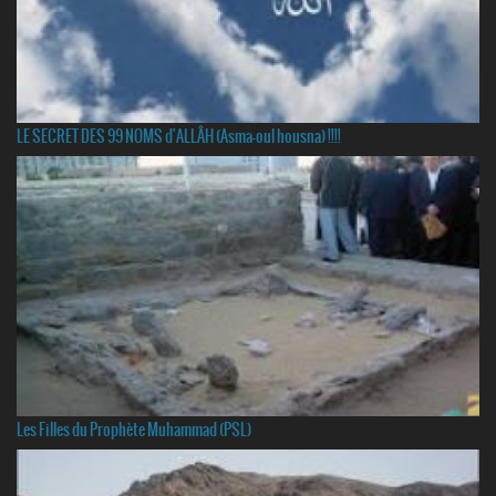
LE SECRET DES 99 NOMS d'ALLÂH (Asma-oul housna) !!!!
Les Filles du Prophète Muhammad (PSL)