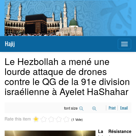
Hajij
Toggl
naviga
Le Hezbollah a mené une
lourde attaque de drones
contre le QG de la 91e division
israélienne à Ayelet HaShahar
font size
Print
Email
Rate this item
(1 Vote)
La Résistance