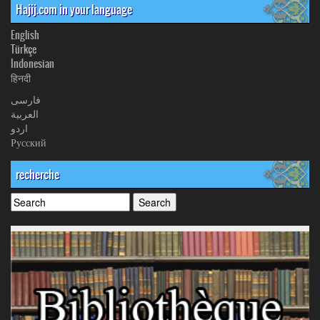
Hajij.com in your language
English
Türkçe
Indonesian
हिनदी
فارسی
العربیة
اردو
Русский
recherche