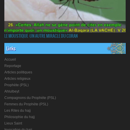
LE MOUSTIQUE :UN AUTRE MIRACLE DU CORAN
Links
Accueil
Reportage
Articles politiques
Articles religieux
Prophète (PSL)
Ahlulbeyt
Compagnons du Prophète (PSL)
Femmes du Prophète (PSL)
Les Rites du hajj
Philosophie du hajj
Lieux Saint
Invocation du hajj