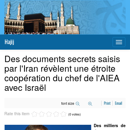
Hajij
Toggl
naviga
Des documents secrets saisis
par l'Iran révèlent une étroite
coopération du chef de l'AIEA
avec Israël
font size
Print
Email
Rate this item
(0 votes)
Des milliers de