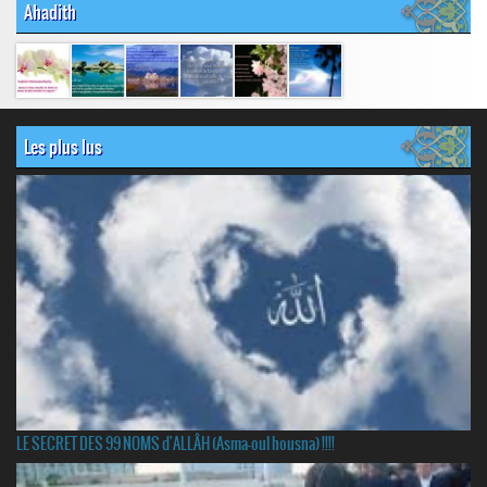
Ahadith
Les plus lus
LE SECRET DES 99 NOMS d'ALLÂH (Asma-oul housna) !!!!