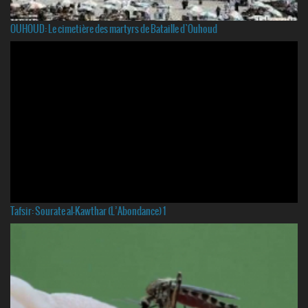
OUHOUD: Le cimetière des martyrs de Bataille d`Ouhoud
Tafsir: Sourate al-Kawthar (L’Abondance) 1