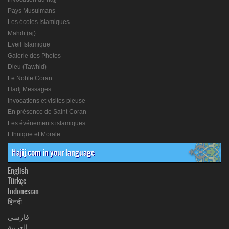
Pays Musulmans
Les écoles Islamiques
Mahdi (aj)
Eveil Islamique
Galerie des Photos
Dieu (Tawhid)
Le Noble Coran
Hadj Messages
Invocations et visites pieuse
En présence de Saint Coran
Les événements islamiques
Ethnique et Morale
Hajij.com in your language
English
Türkçe
Indonesian
हिनदी
فارسی
العربیة