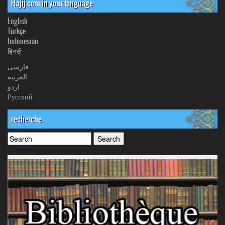
Hajij.com in your language
English
Türkçe
Indonesian
हिनदी
فارسی
العربیة
اردو
Русский
recherche