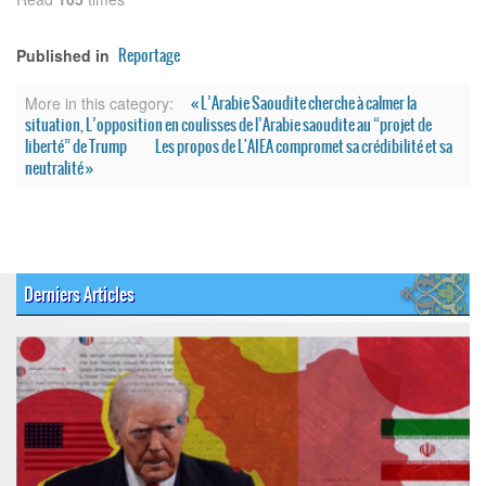
Reportage
Published in
« L’Arabie Saoudite cherche à calmer la
More in this category:
situation, L’opposition en coulisses de l’Arabie saoudite au “projet de
liberté” de Trump
Les propos de L'AIEA compromet sa crédibilité et sa
neutralité »
Derniers Articles