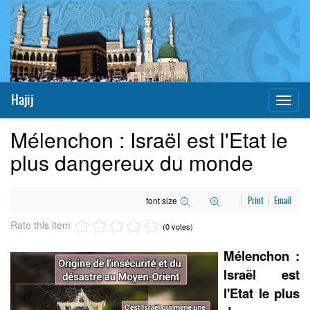
Hajij
Toggl
naviga
Mélenchon : Israël est l'Etat le
plus dangereux du monde
font size
Print
Email
Rate this item
(0 votes)
Mélenchon :
Israël est
l'Etat le plus