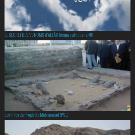
LE SECRET DES 99 NOMS d'ALLÂH (Asma-oul housna) !!!!
Les Filles du Prophète Muhammad (PSL)