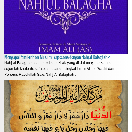
Mengapa Pemikir Non-Muslim Terpesona dengan Nahj al-Balaghah?
Nahj al-Balaghah adalah sebuah kitab yang di dalamnya terkumpul
sejumlah khutbah, surat, dan ucapan singkat Imam Ali as, Washi dan
Penerus Rasulullah Saw. Nahj Al-Balaghah,…