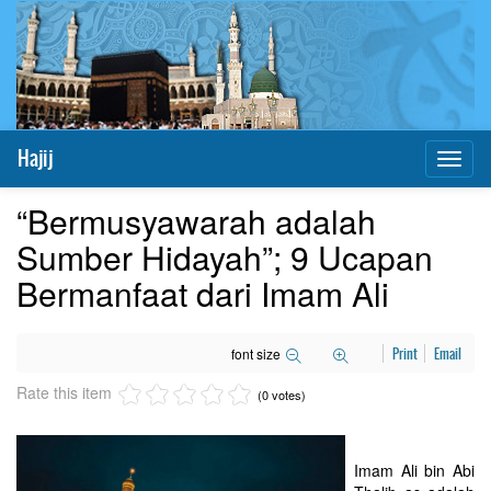
Hajij
Toggl
naviga
“Bermusyawarah adalah
Sumber Hidayah”; 9 Ucapan
Bermanfaat dari Imam Ali
font size
Print
Email
Rate this item
(0 votes)
Imam Ali bin Abi