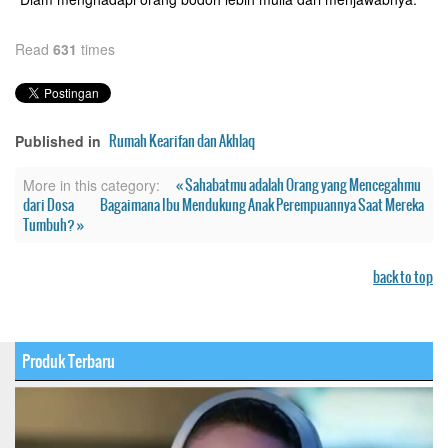
Read
631
times
Rumah Kearifan dan Akhlaq
Published in
« Sahabatmu adalah Orang yang Mencegahmu
More in this category:
dari Dosa
Bagaimana Ibu Mendukung Anak Perempuannya Saat Mereka
Tumbuh? »
back to top
Produk Terbaru