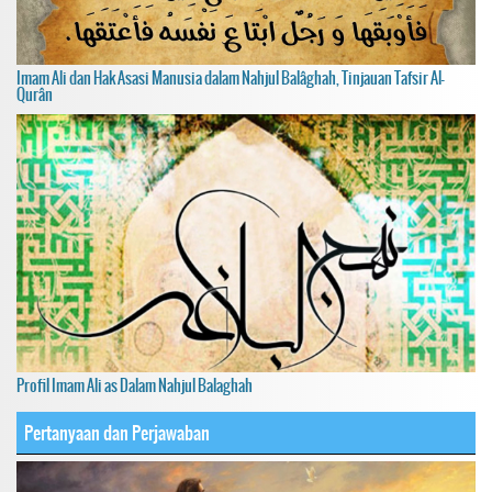
Imam Ali dan Hak Asasi Manusia dalam Nahjul Balâghah, Tinjauan Tafsir Al-
Qurân
Profil Imam Ali as Dalam Nahjul Balaghah
Pertanyaan dan Perjawaban