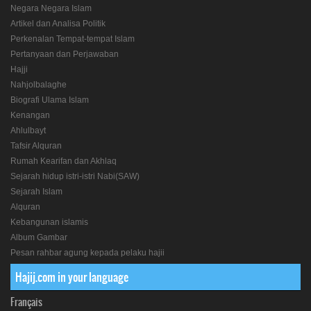
Negara Negara Islam
Artikel dan Analisa Politik
Perkenalan Tempat-tempat Islam
Pertanyaan dan Perjawaban
Hajji
Nahjolbalaghe
Biografi Ulama Islam
Kenangan
Ahlulbayt
Tafsir Alquran
Rumah Kearifan dan Akhlaq
Sejarah hidup istri-istri Nabi(SAW)
Sejarah Islam
Alquran
Kebangunan islamis
Album Gambar
Pesan rahbar agung kepada pelaku hajii
Hajij.com in your language
Français