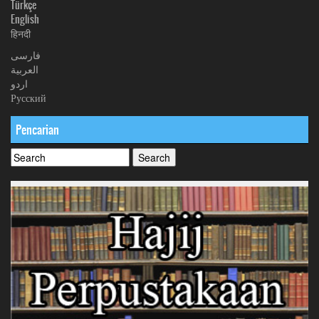
Türkçe
English
हिनदी
فارسی
العربیة
اردو
Русский
Pencarian