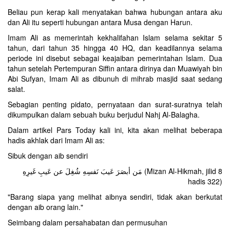
Beliau pun kerap kali menyatakan bahwa hubungan antara aku
dan Ali itu seperti hubungan antara Musa dengan Harun.
Imam Ali as memerintah kekhalifahan Islam selama sekitar 5
tahun, dari tahun 35 hingga 40 HQ, dan keadilannya selama
periode ini disebut sebagai keajaiban pemerintahan Islam. Dua
tahun setelah Pertempuran Siffin antara dirinya dan Muawiyah bin
Abi Sufyan, Imam Ali as dibunuh di mihrab masjid saat sedang
salat.
Sebagian penting pidato, pernyataan dan surat-suratnya telah
dikumpulkan dalam sebuah buku berjudul Nahj Al-Balagha.
Dalam artikel Pars Today kali ini, kita akan melihat beberapa
hadis akhlak dari Imam Ali as:
Sibuk dengan aib sendiri
مَن أبصَرَ عَیبَ نَفسِهِ شُغِلَ عن عَیبِ غَیرِهِ (Mizan Al-Hikmah, jilid 8
hadis 322)
"Barang siapa yang melihat aibnya sendiri, tidak akan berkutat
dengan aib orang lain."
Seimbang dalam persahabatan dan permusuhan