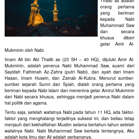
Thalib as adalah
orang pertama
yang beriman
kepada Nabi
Muhammad Saw
dan secara
khusus diberi
gelar Amir Al-
Mukminin oleh Nabi.
Imam Ali bin Abi Thalib as (23 SH – 40 HQ), dijuluki Amir Al-
Mukminin, adalah penerus Nabi Muhammad Saw, suami dari
Sayidah Fathimah Az-Zahra (putri Nabi), dan ayah dari Imam
Hasan, Imam Husein, dan Zainab Al-Kubra. Menurut sumber-
sumber sejarah Sunni dan Syiah, dialah orang pertama yang
beriman kepada Nabi Islam dan menerima gelar Amirul Mukminin
dari Nabi secara khusus, sehingga menjadi penerus Nabi dalam
hal politik dan agama.
Tentu saja, setelah wafatnya Nabi pada tahun 11 HQ, ada faktor-
faktor yang menghalangi terjadinya suksesi ini, dan beliau tetap
menjauh dari kekhalifahan Muslim selama bertahun-tahun setelah
wafatnya Nabi. Nabi Muhammad Saw berkata tentangnya, Aku
adalah kota ilmu dan Ali adalah gerbangnya.