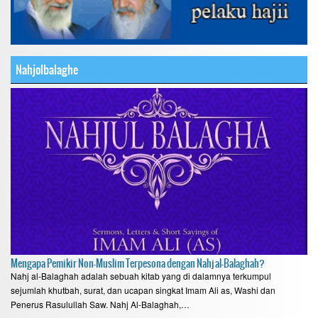
Nahjolbalaghe
Mengapa Pemikir Non-Muslim Terpesona dengan Nahj al-Balaghah?
Nahj al-Balaghah adalah sebuah kitab yang di dalamnya terkumpul
sejumlah khutbah, surat, dan ucapan singkat Imam Ali as, Washi dan
Penerus Rasulullah Saw. Nahj Al-Balaghah,…