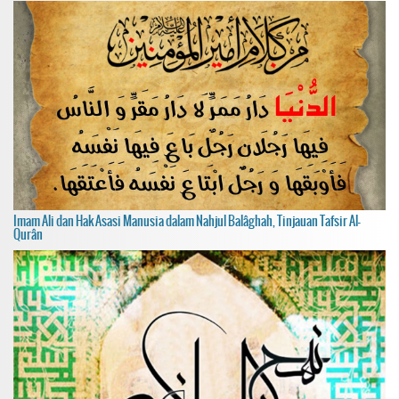
Imam Ali dan Hak Asasi Manusia dalam Nahjul Balâghah, Tinjauan Tafsir Al-
Qurân