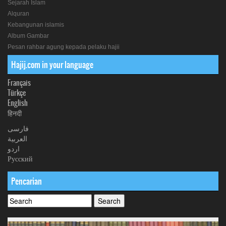
Sejarah Islam
Alquran
Kebangunan islamis
Album Gambar
Pesan rahbar agung kepada pelaku hajii
Hajij.com in your language
Français
Türkçe
English
हिनदी
فارسی
العربیة
اردو
Русский
Pencarian