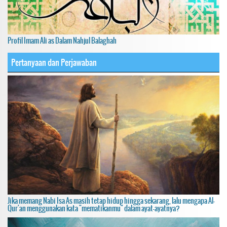
Profil Imam Ali as Dalam Nahjul Balaghah
Pertanyaan dan Perjawaban
Jika memang Nabi Isa As masih tetap hidup hingga sekarang, lalu mengapa Al-
Qur'an menggunakan kata "mematikanmu" dalam ayat-ayatnya?