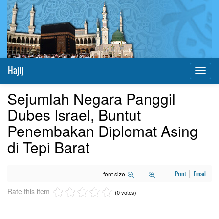
Hajij
Toggl
naviga
Sejumlah Negara Panggil
Dubes Israel, Buntut
Penembakan Diplomat Asing
di Tepi Barat
font size
Print
Email
Rate this item
(0 votes)