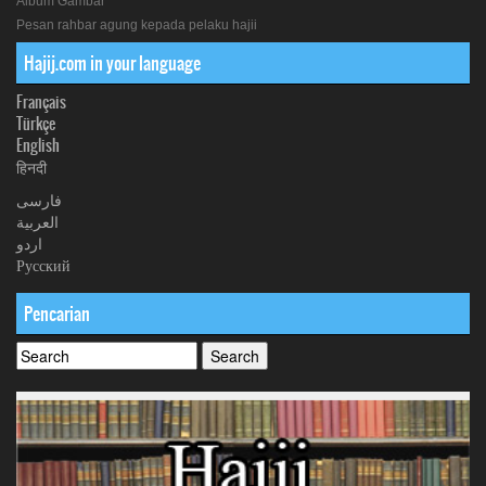
Album Gambar
Pesan rahbar agung kepada pelaku hajii
Hajij.com in your language
Français
Türkçe
English
हिनदी
فارسی
العربیة
اردو
Русский
Pencarian