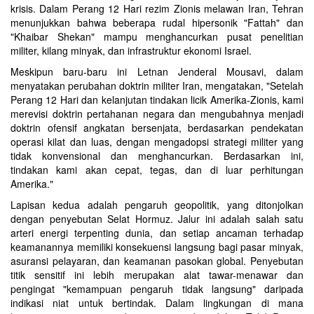
krisis. Dalam Perang 12 Hari rezim Zionis melawan Iran, Tehran
menunjukkan bahwa beberapa rudal hipersonik "Fattah" dan
"Khaibar Shekan" mampu menghancurkan pusat penelitian
militer, kilang minyak, dan infrastruktur ekonomi Israel.
Meskipun baru-baru ini Letnan Jenderal Mousavi, dalam
menyatakan perubahan doktrin militer Iran, mengatakan, "Setelah
Perang 12 Hari dan kelanjutan tindakan licik Amerika-Zionis, kami
merevisi doktrin pertahanan negara dan mengubahnya menjadi
doktrin ofensif angkatan bersenjata, berdasarkan pendekatan
operasi kilat dan luas, dengan mengadopsi strategi militer yang
tidak konvensional dan menghancurkan. Berdasarkan ini,
tindakan kami akan cepat, tegas, dan di luar perhitungan
Amerika."
Lapisan kedua adalah pengaruh geopolitik, yang ditonjolkan
dengan penyebutan Selat Hormuz. Jalur ini adalah salah satu
arteri energi terpenting dunia, dan setiap ancaman terhadap
keamanannya memiliki konsekuensi langsung bagi pasar minyak,
asuransi pelayaran, dan keamanan pasokan global. Penyebutan
titik sensitif ini lebih merupakan alat tawar-menawar dan
pengingat "kemampuan pengaruh tidak langsung" daripada
indikasi niat untuk bertindak. Dalam lingkungan di mana