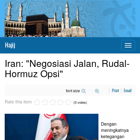
Hajij
Toggl
naviga
Iran: "Negosiasi Jalan, Rudal-
Hormuz Opsi"
font size
Print
Email
Rate this item
(0 votes)
Dengan
meningkatnya
ketegangan