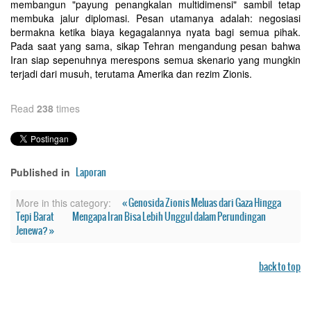
membangun "payung penangkalan multidimensi" sambil tetap
membuka jalur diplomasi. Pesan utamanya adalah: negosiasi
bermakna ketika biaya kegagalannya nyata bagi semua pihak.
Pada saat yang sama, sikap Tehran mengandung pesan bahwa
Iran siap sepenuhnya merespons semua skenario yang mungkin
terjadi dari musuh, terutama Amerika dan rezim Zionis.
Read
238
times
Laporan
Published in
« Genosida Zionis Meluas dari Gaza Hingga
More in this category:
Tepi Barat
Mengapa Iran Bisa Lebih Unggul dalam Perundingan
Jenewa? »
back to top