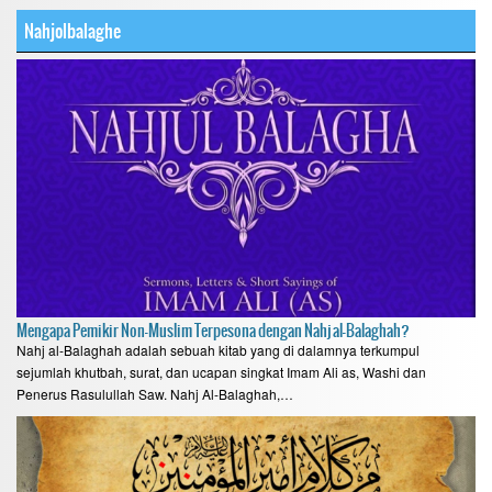
Nahjolbalaghe
Mengapa Pemikir Non-Muslim Terpesona dengan Nahj al-Balaghah?
Nahj al-Balaghah adalah sebuah kitab yang di dalamnya terkumpul
sejumlah khutbah, surat, dan ucapan singkat Imam Ali as, Washi dan
Penerus Rasulullah Saw. Nahj Al-Balaghah,…