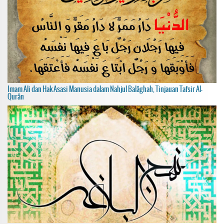
Imam Ali dan Hak Asasi Manusia dalam Nahjul Balâghah, Tinjauan Tafsir Al-
Qurân