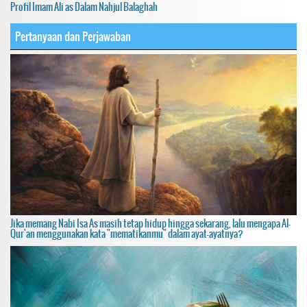
Profil Imam Ali as Dalam Nahjul Balaghah
Pertanyaan dan Perjawaban
Jika memang Nabi Isa As masih tetap hidup hingga sekarang, lalu mengapa Al-
Qur'an menggunakan kata "mematikanmu" dalam ayat-ayatnya?