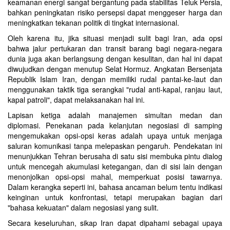
keamanan energi sangat bergantung pada stabilitas Teluk Persia,
bahkan peningkatan risiko persepsi dapat menggeser harga dan
meningkatkan tekanan politik di tingkat internasional.
Oleh karena itu, jika situasi menjadi sulit bagi Iran, ada opsi
bahwa jalur pertukaran dan transit barang bagi negara-negara
dunia juga akan berlangsung dengan kesulitan, dan hal ini dapat
diwujudkan dengan menutup Selat Hormuz. Angkatan Bersenjata
Republik Islam Iran, dengan memiliki rudal pantai-ke-laut dan
menggunakan taktik tiga serangkai "rudal anti-kapal, ranjau laut,
kapal patroli", dapat melaksanakan hal ini.
Lapisan ketiga adalah manajemen simultan medan dan
diplomasi. Penekanan pada kelanjutan negosiasi di samping
mengemukakan opsi-opsi keras adalah upaya untuk menjaga
saluran komunikasi tanpa melepaskan pengaruh. Pendekatan ini
menunjukkan Tehran berusaha di satu sisi membuka pintu dialog
untuk mencegah akumulasi ketegangan, dan di sisi lain dengan
menonjolkan opsi-opsi mahal, memperkuat posisi tawarnya.
Dalam kerangka seperti ini, bahasa ancaman belum tentu indikasi
keinginan untuk konfrontasi, tetapi merupakan bagian dari
"bahasa kekuatan" dalam negosiasi yang sulit.
Secara keseluruhan, sikap Iran dapat dipahami sebagai upaya