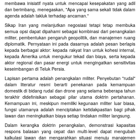
membawa inisiatif nyata untuk mencapai kesepakatan yang adil
dan berimbang, menegaskan, "Apa yang sama sekali tidak dalam
agenda adalah takluk terhadap ancaman."
Sikap Iran yang melanjutkan negosiasi tetapi tetap membuka
semua opsi dapat dipahami sebagai kombinasi dari penangkalan
militer, pembentukan pengaruh geopolitik, dan manajemen ruang
diplomatik. Pernyataan ini pada dasarnya adalah pesan berlapis
kepada berbagai aktor: kepada rakyat Iran untuk kohesi internal,
kepada Amerika untuk mengukur tekad dan biaya, serta kepada
aktor regional dan pasar energi untuk mengingatkan sensitivitas
keseimbangan di Teluk Persia.
Lapisan pertama adalah penangkalan militer. Penyebutan "rudal"
dalam literatur resmi berarti penekanan pada kemampuan
domestik di bidang rudal dan drone yang selama beberapa tahun
terakhir didefinisikan sebagai pilar utama doktrin pertahanan.
Kemampuan ini, meskipun memiliki kegunaan militer luar biasa,
fungsi utamanya adalah menciptakan ketidakpastian bagi pihak
lawan dan meningkatkan biaya setiap tindakan militer langsung.
Dalam kerangka doktrin penangkalan, demonstrasi kapasitas
respons balasan yang cepat dan multi-level dapat mengubah
kalkulasi lawan dan mengarahkan situasi menuju manajemen