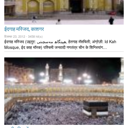
ईदगाह मस्जिद, काशगर
दिसम्बर 23, 2012 -
3458 hit(s)
ईदगाह मस्जिद (उइग़ुर: ھېيتگاھ مەسچىتى, हेतगाह मॅसचिती; अंग्रेज़ी: Id Kah
Mosque, ईद काह मॉस्क) पश्चिमी जनवादी गणतंत्र चीन के शिन्जियांग…