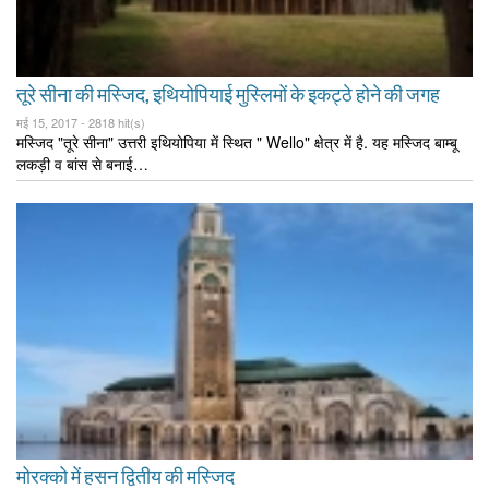
तूरे सीना की मस्जिद, इथियोपियाई मुस्लिमों के इकट्ठे होने की जगह
मई 15, 2017 -
2818 hit(s)
मस्जिद "तूरे सीना" उत्तरी इथियोपिया में स्थित " Wello" क्षेत्र में है. यह मस्जिद बाम्बू
लकड़ी व बांस से बनाई…
मोरक्को में हसन द्वितीय की मस्जिद