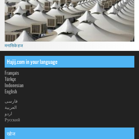
मनासिके हज
Hajij.com in your language
Français
Türkçe
Indonesian
English
فارسی
العربیة
اردو
Русский
खोज