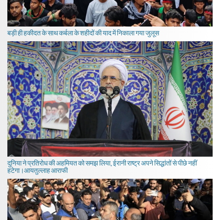
बड़ी ही हकीदत के साथ कर्बला के शहीदों की याद में निकाला गया जुलूस
दुनिया ने प्रतिरोध की अहमियत को समझ लिया, ईरानी राष्ट्र अपने सिद्धांतों से पीछे नहीं
हटेगा।आयतुल्लाह आराफी