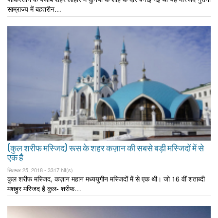
साम्राज्य में बहतरीन…
(कुल शरीफ मस्जिद) रूस के शहर कज़ान की सबसे बड़ी मस्जिदों में से
एक है
सितम्बर 25, 2018 -
3317 hit(s)
कुल शरीफ मस्जिद, कज़ान महान मध्ययुगीन मस्जिदों में से एक थी। जो 16 वीं शताब्दी
मशहुर मस्जिद है कुल- शरीफ…