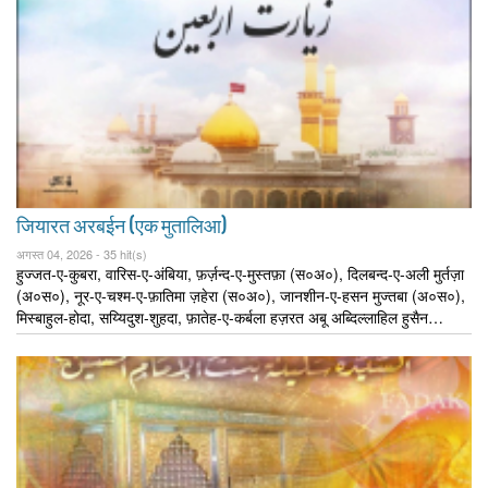
जियारत अरबईन (एक मुतालिआ)
अगस्त 04, 2026 -
35 hit(s)
हुज्जत-ए-कुबरा, वारिस-ए-अंबिया, फ़र्ज़न्द-ए-मुस्तफ़ा (स०अ०), दिलबन्द-ए-अली मुर्तज़ा
(अ०स०), नूर-ए-चश्म-ए-फ़ातिमा ज़हेरा (स०अ०), जानशीन-ए-हसन मुज्तबा (अ०स०),
मिस्बाहुल-होदा, सय्यिदुश-शुहदा, फ़ातेह-ए-कर्बला हज़रत अबू अब्दिल्लाहिल हुसैन…