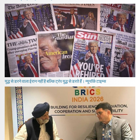
युद्ध से डरने वाला ईरान नहीं है बल्कि ट्रंप युद्ध से डरते हैं। न्यूयॉर्क टाइम्स