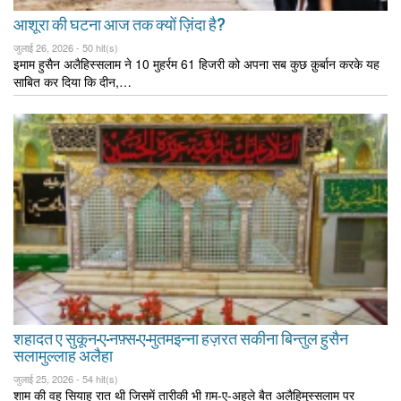
आशूरा की घटना आज तक क्यों ज़िंदा है?
जुलाई 26, 2026 -
50 hit(s)
इमाम हुसैन अलैहिस्सलाम ने 10 मुहर्रम 61 हिजरी को अपना सब कुछ क़ुर्बान करके यह
साबित कर दिया कि दीन,…
शहादत ए सुकून-ए-नफ़्स-ए-मुतमइन्ना हज़रत सकीना बिन्तुल हुसैन
सलामुल्लाह अलैहा
जुलाई 25, 2026 -
54 hit(s)
शाम की वह सियाह रात थी जिसमें तारीकी भी ग़म-ए-अहले बैत अलैहिमुस्सलाम पर