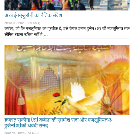
अरबईन-ए-हुसैनी का नैतिक संदेश
अगस्त 03, 2026 -
35 hit(s)
कर्बला, जो कि मज़लूमियत का प्रतीक है, इसे केवल इमाम हुसैन (अ) की मज़लूमियत तक
सीमित रखना उचित नहीं है,…
हज़रत सकीना (स) कर्बला की ख़ामोश सदा और मज़लूमियत-ए-
हुसैन(अ)की अबदी सनद
जुलाई 28, 2026 -
56 hit(s)