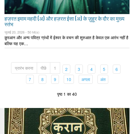
हज़रत इमाम महदी (अ) और हज़रत ईसा (अ) के ज़ुहूर के दौर का मुख्य
स्तंभ
जुलाई 20, 2026 -
50 hit(s)
क़ुरआन और अन्य पवित्र ग्रंथों में ईश्वर के वचन की शुरुआत है केवल एक आरंभ नहीं है
बल्कि यह एक…
प्रारंभ करना
पीछे
1
(current)
(current)
(current)
(current)
(current)
2
3
4
5
6
(current)
(current)
(current)
(current)
(current)
(current)
7
8
9
10
अगला
अंत
पृष्ठ 1 का 40