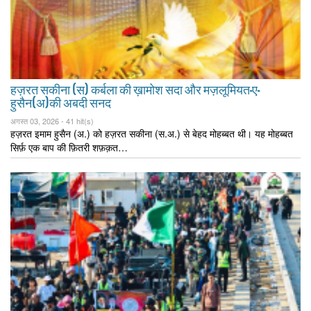
हज़रत सकीना (स) कर्बला की ख़ामोश सदा और मज़लूमियत-ए-
हुसैन(अ)की अबदी सनद
अगस्त 03, 2026 -
41 hit(s)
हज़रत इमाम हुसैन (अ.) को हज़रत सकीना (स.अ.) से बेहद मोहब्बत थी। यह मोहब्बत
सिर्फ़ एक बाप की फ़ितरी शफ़क़त…