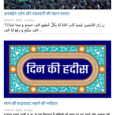
अरबईन: प्रेम और वफ़ादारी की महान यात्रा
अगस्त 07, 2026 -
13 hit(s)
"मَن زَارَ الحُسَینَ مُشیا کَتَبَ اللهُ لَهُ بِکُلِّ خُطوَةٍ الفَ حَسَنَةٍ وَ مَحا عَنهُ
الفَ سَیِّئَةٍ وَ رَفَعَ لَهُ الفَ…
सत्य की कड़वाहट सहने की नसीहत
अगस्त 07, 2026 -
9 hit(s)
हज़रत इमाम अली अ.स. ने एक रिवायत में मोमिनों को सत्य पर दृढ़ रहने और असत्य की