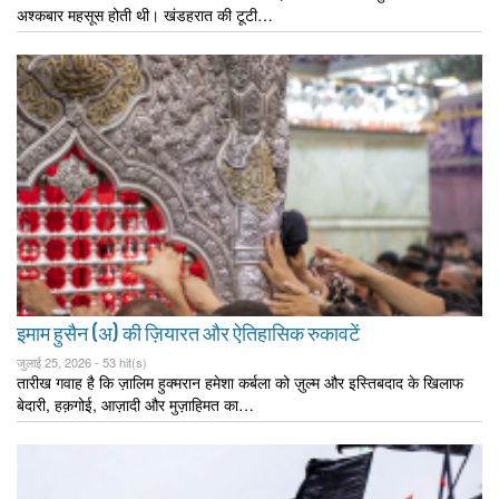
अश्कबार महसूस होती थी। खंडहरात की टूटी…
इमाम हुसैन (अ) की ज़ियारत और ऐतिहासिक रुकावटें
जुलाई 25, 2026 -
53 hit(s)
तारीख गवाह है कि ज़ालिम हुक्मरान हमेशा कर्बला को ज़ुल्म और इस्तिबदाद के खिलाफ
बेदारी, हक़गोई, आज़ादी और मुज़ाहिमत का…