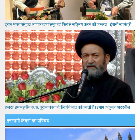
ईरान भारत संयुक्त व्यापार कार्य समूह को फिर से सक्रिय करने की जरूरत।ईरानी उपमंत्री
हज़रत इमाम हुसैन अ.स. पूरी मानवता के लिए निजात की कश्ती हैं।इमाम ए जुमआ अरदबील
इस्लामी केंद्रों का परिचय