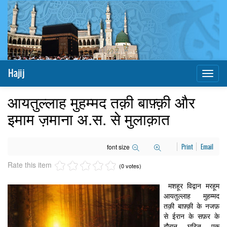
Hajij
Toggl
naviga
आयतुल्लाह मुहम्मद तक़ी बाफ़्क़ी और
इमाम ज़माना अ.स. से मुलाक़ात
font size
Print
Email
Rate this item
(0 votes)
मशहूर विद्वान मरहूम
आयतुल्लाह मुहम्मद
तक़ी बाफ़्क़ी के नजफ़
से ईरान के सफ़र के
दौरान घटित एक