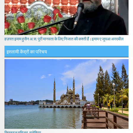
हज़रत इमाम हुसैन अ.स. पूरी मानवता के लिए निजात की कश्ती हैं।इमाम ए जुमआ अरदबील
इस्लामी केंद्रों का परिचय
क्रिस्टल मस्जिद, मलेशिया