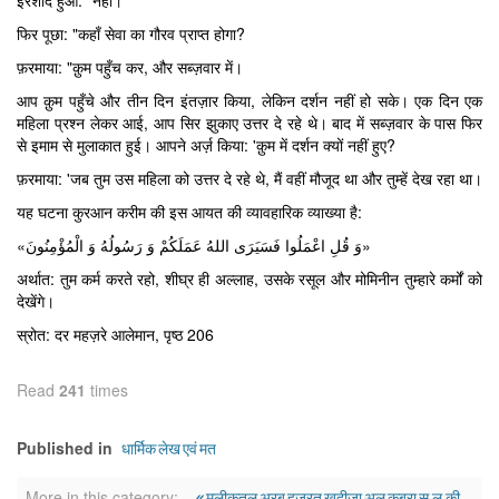
इरशाद हुआ: "नहीं।
फिर पूछा: "कहाँ सेवा का गौरव प्राप्त होगा?
फ़रमाया: "क़ुम पहुँच कर, और सब्ज़वार में।
आप क़ुम पहुँचे और तीन दिन इंतज़ार किया, लेकिन दर्शन नहीं हो सके। एक दिन एक
महिला प्रश्न लेकर आई, आप सिर झुकाए उत्तर दे रहे थे। बाद में सब्ज़वार के पास फिर
से इमाम से मुलाकात हुई। आपने अर्ज़ किया: 'क़ुम में दर्शन क्यों नहीं हुए?
फ़रमाया: 'जब तुम उस महिला को उत्तर दे रहे थे, मैं वहीं मौजूद था और तुम्हें देख रहा था।
यह घटना कुरआन करीम की इस आयत की व्यावहारिक व्याख्या है:
«وَ قُلِ اعْمَلُوا فَسَیَرَی اللهُ عَمَلَکُمْ وَ رَسُولُهُ وَ الْمُؤْمِنُونَ»
अर्थात: तुम कर्म करते रहो, शीघ्र ही अल्लाह, उसके रसूल और मोमिनीन तुम्हारे कर्मों को
देखेंगे।
स्रोत: दर महज़रे आलेमान, पृष्ठ 206
Read
241
times
धार्मिक लेख एवं मत
Published in
« मलीक़तुल अरब हज़रत ख़दीजा अल कुबरा स.ल.की
More in this category: