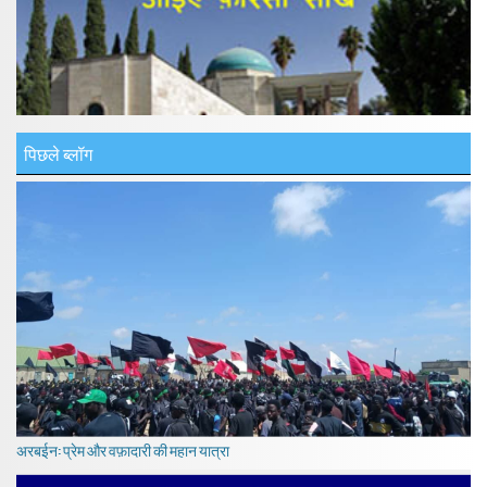
पिछले ब्लॉग
अरबईन: प्रेम और वफ़ादारी की महान यात्रा