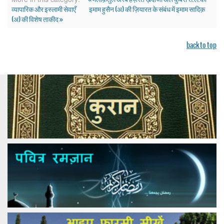
व्यापारिक और इस्लामी सेवाएँ
इमाम हुसैन (अ) की ज़ियारत के संबंध में इमाम सादिक़
(अ) की विशेष ताकीद »
back to top