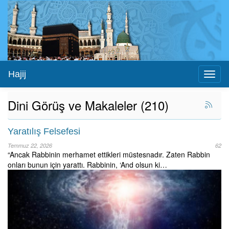
Hajij
Toggl
naviga
Dini Görüş ve Makaleler (210)
Yaratılış Felsefesi
Temmuz 22, 2026
62
“Ancak Rabbinin merhamet ettikleri müstesnadır. Zaten Rabbin
onları bunun için yarattı. Rabbinin, ‘And olsun ki…