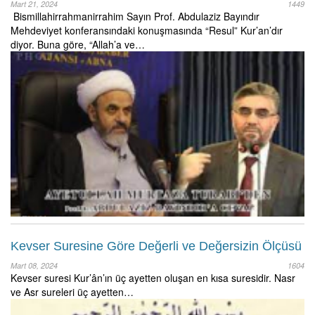
Mart 21, 2024
1449
Bismillahirrahmanirrahim Sayın Prof. Abdulaziz Bayındır
Mehdeviyet konferansındaki konuşmasında “Resul” Kur’an’dır
diyor. Buna göre, “Allah’a ve…
Kevser Suresine Göre Değerli ve Değersizin Ölçüsü
Mart 08, 2024
1604
Kevser suresi Kur’ân’ın üç ayetten oluşan en kısa suresidir. Nasr
ve Asr sureleri üç ayetten…