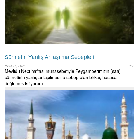
Sünnetin Yanlış Anlaşılma Sebepleri
Eylül 16, 2024
992
Mevlid-i Nebi haftası münasebetiyle Peygamberimizin (saa)
sünnetinin yanlış anlaşılmasına sebep olan birkaç hususa
değinmek istiyorum.…