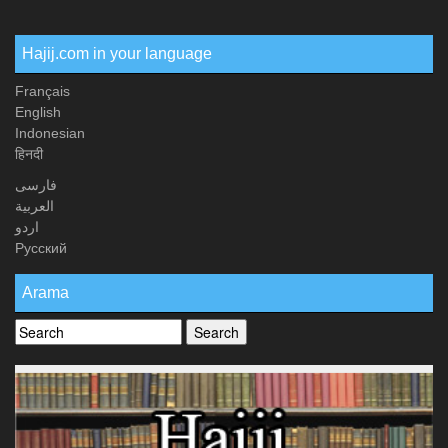
Hajij.com in your language
Français
English
Indonesian
हिनदी
فارسی
العربیة
اردو
Русский
Arama