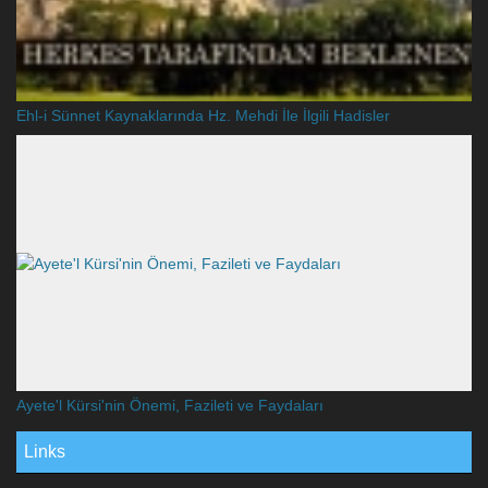
Ehl-i Sünnet Kaynaklarında Hz. Mehdi İle İlgili Hadisler
Ayete'l Kürsi'nin Önemi, Fazileti ve Faydaları
Links