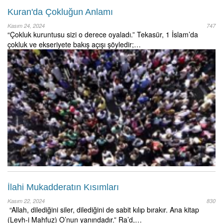
Kuran'da Çokluğun Anlamı
Kasım 24, 2024
747
“Çokluk kuruntusu sizi o derece oyaladı.” Tekasür, 1 İslam’da
çokluk ve ekseriyete bakış açışı şöyledir;…
İlahi Mukadderatın Kısımları
Kasım 22, 2024
830
“Allah, dilediğini siler, dilediğini de sabit kılıp bırakır. Ana kitap
(Levh-i Mahfuz) O’nun yanındadır.” Ra’d,…