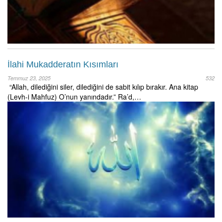
İlahi Mukadderatın Kısımları
Temmuz 23, 2025
532
“Allah, dilediğini siler, dilediğini de sabit kılıp bırakır. Ana kitap
(Levh-i Mahfuz) O’nun yanındadır.” Ra’d,…