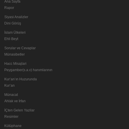
Ana Sayfa
Rapor
Siyasi Analizler
Dini Görüş
İslam Ülkeleri
Ehli Beyt
Sorular ve Cevaplar
Münasibetler
Hacc Misajlari
Peygamber(s.a.v) hanımlarının
Kur’an’ın Huzurunda
Kur’an
Münacat
Ahlak ve İrfan
İÇten Gelen Yazilar
Resimler
Kütüphane