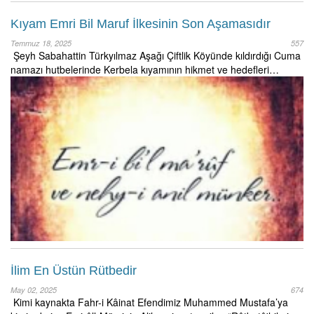
Kıyam Emri Bil Maruf İlkesinin Son Aşamasıdır
Temmuz 18, 2025
557
Şeyh Sabahattin Türkyılmaz Aşağı Çiftlik Köyünde kıldırdığı Cuma
namazı hutbelerinde Kerbela kıyamının hikmet ve hedefleri…
İlim En Üstün Rütbedir
May 02, 2025
674
Kimi kaynakta Fahr-i Kâinat Efendimiz Muhammed Mustafa’ya