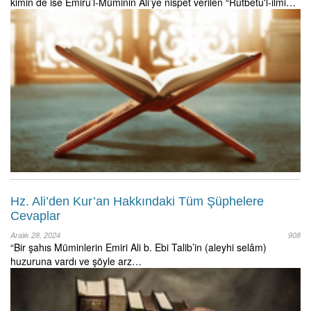
kimin de ise Emirû’l-Müminin Ali’ye nispet verilen “Rûtbetû'l-ilmi…
Hz. Ali’den Kur’an Hakkındaki Tüm Şüphelere
Cevaplar
Aralık 28, 2024
908
“Bir şahıs Müminlerin Emiri Ali b. Ebi Talib’in (aleyhi selâm)
huzuruna vardı ve şöyle arz…